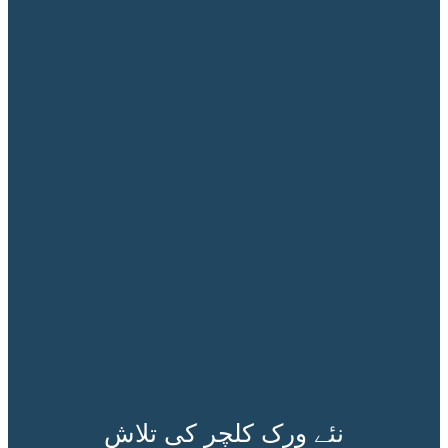
نئے ورک کلچر کی تلاش