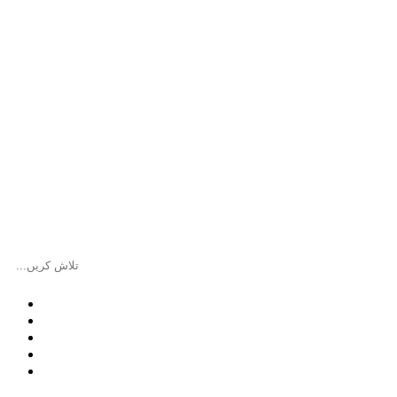
سبسکرپشن
ہم سے بات کریں
گزشتہ شمارے
مضامین
صفحہ اول