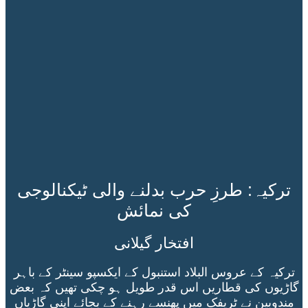
ترکیہ: طرزِ حرب بدلنے والی ٹیکنالوجی
کی نمائش
افتخار گیلانی
ترکیہ کے عروس البلاد استنبول کے ایکسپو سینٹر کے باہر
گاڑیوں کی قطاریں اس قدر طویل ہو چکی تھیں کہ بعض
مندوبین نے ٹریفک میں پھنسے رہنے کے بجائے اپنی گاڑیاں