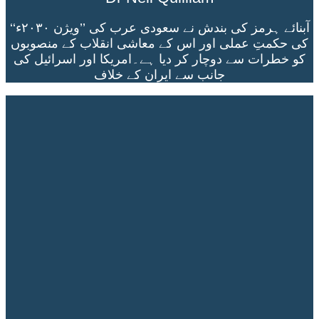
آبنائے ہرمز کی بندش نے سعودی عرب کی ’’ویژن ۲۰۳۰ء‘‘
کی حکمتِ عملی اور اس کے معاشی انقلاب کے منصوبوں
کو خطرات سے دوچار کر دیا ہے۔امریکا اور اسرائیل کی
جانب سے ایران کے خلاف