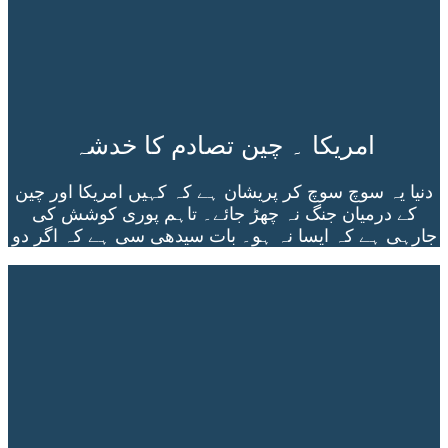
امریکا ۔ چین تصادم کا خدشہ
دنیا یہ سوچ سوچ کر پریشان ہے کہ کہیں امریکا اور چین
کے درمیان جنگ نہ چھڑ جائے۔ تاہم پوری کوشش کی
جارہی ہے کہ ایسا نہ ہو۔ بات سیدھی سی ہے کہ اگر دو