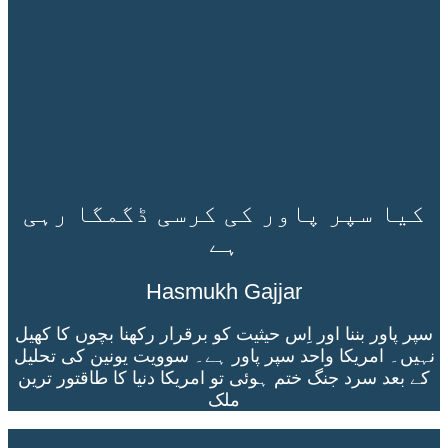
کیا سپر پاور کی کرسی ڈگمگا رہی
ہے
Hasmukh Gajjar
سپر پاور بننا اور اِس حیثیت کو برقرار رکھنا بچوں کا کھیل
نہیں۔ امریکا واحد سپر پاور ہے۔ سوویت یونین کی تحلیل
کے بعد سرد جنگ ختم ہوئی تو امریکا دنیا کا طاقتور ترین
ملک