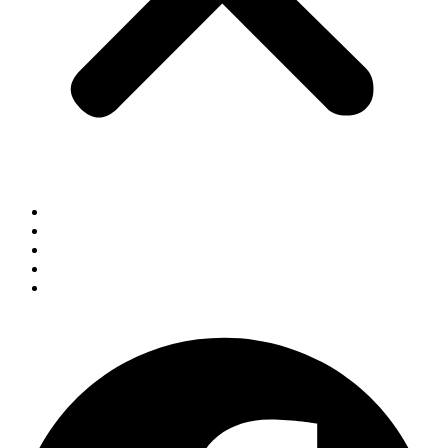
صفحہ اول
مضامین
گزشتہ شمارے
ہم سے بات کریں
سبسکرپشن
Facebook