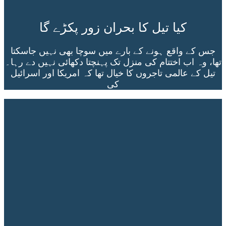
کیا تیل کا بحران زور پکڑے گا
جس کے واقع ہونے کے بارے میں سوچا بھی نہیں جاسکتا
تھا، وہ اب اختتام کی منزل تک پہنچتا دکھائی نہیں دے رہا۔
تیل کے عالمی تاجروں کا خیال تھا کہ امریکا اور اسرائیل
کی