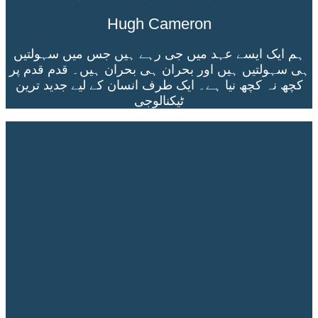
Hugh Cameron
ہم ایک ایسے عہد میں جی رہے ہیں جس میں سہولتیں
ہی سہولتیں ہیں اور بحران ہی بحران ہیں۔ قدم قدم پر
کچھ نہ کچھ نیا ہے۔ ایک طرف انسان کے لیے جدید ترین
ٹیکنالوجی