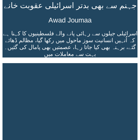
جہنم سے بھی بدتر اسرائیلی عقوبت خانے
Awad Joumaa
اسرائیلی جیلوں سے رہائی پانے والے فلسطینیوں کا کہنا ہے
کہ اُنہیں انسانیت سوز ماحول میں رکھا گیا، مظالم ڈھائے
گئے، برہنہ بھی کیا جاتا رہا، عصمتیں بھی پامال کی گئیں۔
بہت سے معاملات میں