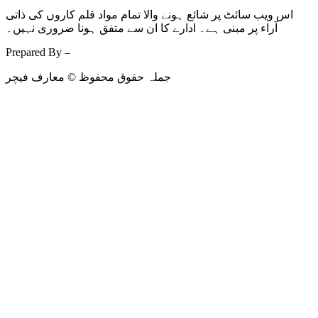
اس ویب سائٹ پر شائع ہونے والا تمام مواد قلم کاروں کی ذاتی
آراء پر مبنی ہے۔ ادارے کا ان سے متفق ہونا ضروری نہیں۔
Prepared By –
Kodmarc
جملہ حقوق محفوظ © معارف فیچر