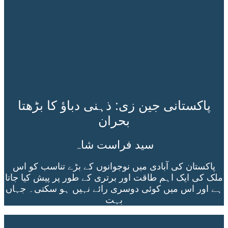
پاکستانی جین زی: ذہنی دباؤ کا بڑھتا
بحران
سید فراست شاہ
پاکستان کی آبادی میں نوجوانوں کے بڑے تناسب کو اس
ملک کی ایک اہم طاقت اور برتری کے طور پر پیش کیا جاتا
ہے اور اس میں کوئی دوسری رائے نہیں ہو سکتی۔ جہاں
بہت