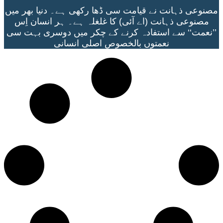
مصنوعی ذہانت نے قیامت سی ڈھا رکھی ہے۔ دنیا بھر میں
مصنوعی ذہانت (اے آئی) کا غلغلہ ہے۔ ہر انسان اِس
’’نعمت‘‘ سے استفادہ کرنے کے چکر میں دوسری بہت سی
نعمتوں بالخصوص اصلی انسانی