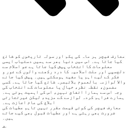
مزید پڑھیں
معارف فیچر ہر ماہ کی یکم اور سولہ تاریخوں کو شائع
کیا جاتا ہے۔ اس میں دنیا بھر سے ہمیں دستیاب ایسی
معلومات کا انتخاب پیش کیا جاتا ہے جو اسلام سے
دلچسپی اور ملت اسلامیہ کا درد رکھنے والوں کے غور و
فکر کے لیے اہم یا مفید ہوسکتی ہیں۔ پیش کیا جانے
والا لوازمہ بالعموم بلاتبصرہ شائع کیا جاتا ہے۔ کسی
مضمون، نقطہ نظر، خیال یا معلومات کے انتخاب کی
وجہ اس سے ہمارا اتفاق نہیں، اس کی اہمیت ہوتی ہے۔
ہمارے فراہم کردہ لوازمے کے مزید، لیکن غیرتجارتی
ابلاغ کی عام اجازت ہے۔
معارف فیچر کی کوئی قیمت مقرر نہیں تاہم عطیات کی
ضرورت بھی رہتی ہے اور عطیات قبول بھی کیے جاتے
ہیں۔
:پتا