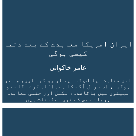
ایران امریکا معاہدے کے بعد دنیا
کیسی ہوگی
عامر خاکوانی
امن معاہدہ یا اس کا ایم او یو کہہ لیں، وہ تو
ہوگیا، اب سوال آگے کا ہے۔ اللہ کرے اگلے دو
مہینوں میں باقاعدہ، مکمل اور حتمی معاہدہ
ہوجائے جس کے قوی امکانات ہیں