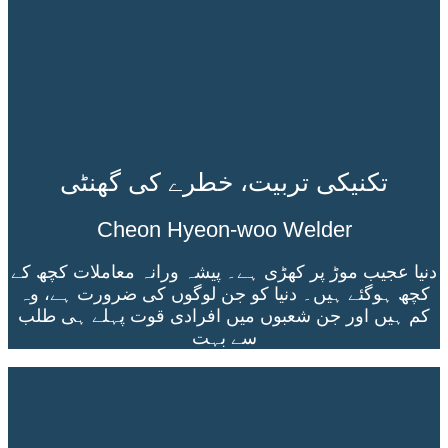
تکنیکی تربیت، خطرے کی گھنٹی
Cheon Hyeon-woo Welder
دنیا عجیب موڑ پر کھڑی ہے۔ پیشہ ورانہ معاملات کچھ کے
کچھ ہوگئے ہیں۔ دنیا کو جن لوگوں کی ضرورت ہے، وہ
کم ہیں اور جن شعبوں میں افرادی قوت پہلے ہی طلب
سے بہت