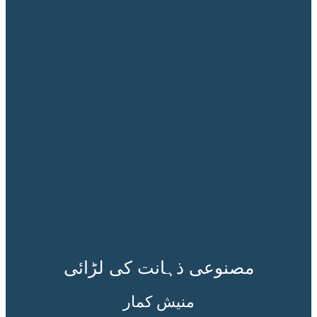
مصنوعی ذہانت کی لڑائی
منیش کمار