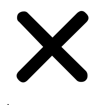
سبسکرپشن