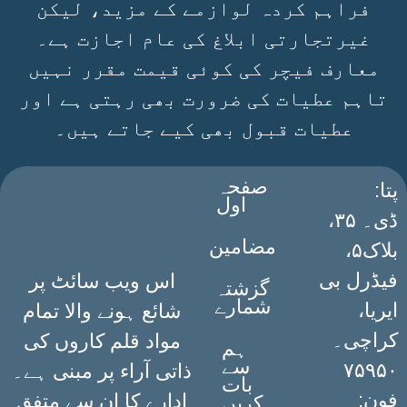
فراہم کردہ لوازمے کے مزید، لیکن
غیرتجارتی ابلاغ کی عام اجازت ہے۔
معارف فیچر کی کوئی قیمت مقرر نہیں
تاہم عطیات کی ضرورت بھی رہتی ہے اور
عطیات قبول بھی کیے جاتے ہیں۔
صفحہ
:پتا
اول
ڈی۔ ۳۵،
مضامین
بلاک۵،
فیڈرل بی
اس ویب سائٹ پر
گزشتہ
شمارے
ایریا،
شائع ہونے والا تمام
کراچی۔
مواد قلم کاروں کی
ہم
سے
۷۵۹۵۰
ذاتی آراء پر مبنی ہے۔
بات
فون:
ادارے کا ان سے متفق
کریں