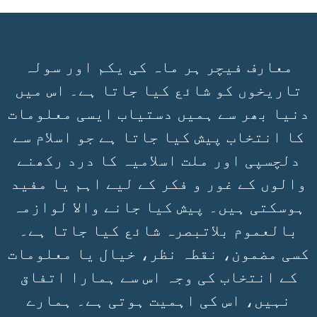
معارف فیچر ہر ماہ کی یکم اور سولہ
تاریخوں کو شائع کیا جاتا ہے۔ اس میں
دنیا بھر سے ہمیں دستیاب ایسی معلومات
کا انتخاب پیش کیا جاتا ہے جو اسلام سے
دلچسپی اور ملت اسلامیہ کا درد رکھنے
والوں کے غور و فکر کے لیے اہم یا مفید
ہوسکتی ہیں۔ پیش کیا جانے والا لوازمہ
بالعموم بلاتبصرہ شائع کیا جاتا ہے۔
کسی مضمون، نقطہ نظر، خیال یا معلومات
کے انتخاب کی وجہ اس سے ہمارا اتفاق
نہیں، اس کی اہمیت ہوتی ہے۔ ہمارے