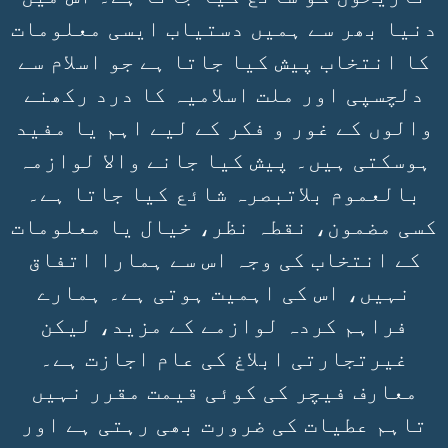
دنیا بھر سے ہمیں دستیاب ایسی معلومات
کا انتخاب پیش کیا جاتا ہے جو اسلام سے
دلچسپی اور ملت اسلامیہ کا درد رکھنے
والوں کے غور و فکر کے لیے اہم یا مفید
ہوسکتی ہیں۔ پیش کیا جانے والا لوازمہ
بالعموم بلاتبصرہ شائع کیا جاتا ہے۔
کسی مضمون، نقطہ نظر، خیال یا معلومات
کے انتخاب کی وجہ اس سے ہمارا اتفاق
نہیں، اس کی اہمیت ہوتی ہے۔ ہمارے
فراہم کردہ لوازمے کے مزید، لیکن
غیرتجارتی ابلاغ کی عام اجازت ہے۔
معارف فیچر کی کوئی قیمت مقرر نہیں
تاہم عطیات کی ضرورت بھی رہتی ہے اور