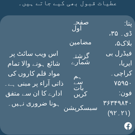
عطیات قبول بھی کیے جاتے ہیں۔
صفحہ
:پتا
اول
ڈی۔ ۳۵،
مضامین
بلاک۵،
فیڈرل بی
اس ویب سائٹ پر
گزشتہ
شمارے
ایریا،
شائع ہونے والا تمام
کراچی۔
مواد قلم کاروں کی
ہم
سے
۷۵۹۵۰
ذاتی آراء پر مبنی ہے۔
بات
فون:
ادارے کا ان سے متفق
کریں
۳۶۳۴۹۸۴۰
ہونا ضروری نہیں۔
سبسکرپشن
(۲۱۔۹۲)