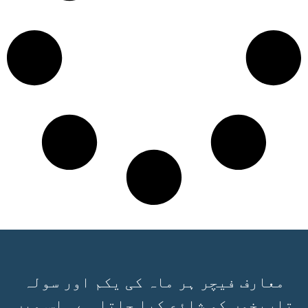
معارف فیچر ہر ماہ کی یکم اور سولہ
تاریخوں کو شائع کیا جاتا ہے۔ اس میں