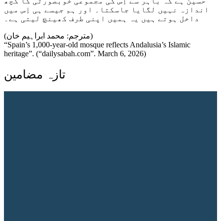
حسین ہے کہ باہر سے اِس کی مجموعی خوبصورتی کا کچھ
اندازہ نہیں لگایا جاسکتا۔ اور ہم جیسے ہی اِس میں
داخل ہوتے ہیں یہ ہمیں اپنی طرف کھینچ لیتی ہے۔
(مترجم: محمد ابراہیم خان)
“Spain’s 1,000-year-old mosque reflects Andalusia’s Islamic
heritage”. (“dailysabah.com”. March 6, 2026)
تازہ مضامین