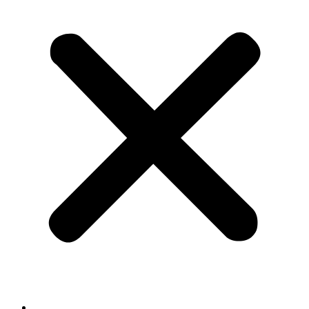
سبسکرپشن