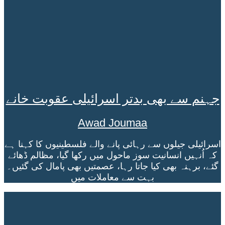
جہنم سے بھی بدتر اسرائیلی عقوبت خانے
Awad Joumaa
اسرائیلی جیلوں سے رہائی پانے والے فلسطینیوں کا کہنا ہے
کہ اُنہیں انسانیت سوز ماحول میں رکھا گیا، مظالم ڈھائے
گئے، برہنہ بھی کیا جاتا رہا، عصمتیں بھی پامال کی گئیں۔
بہت سے معاملات میں