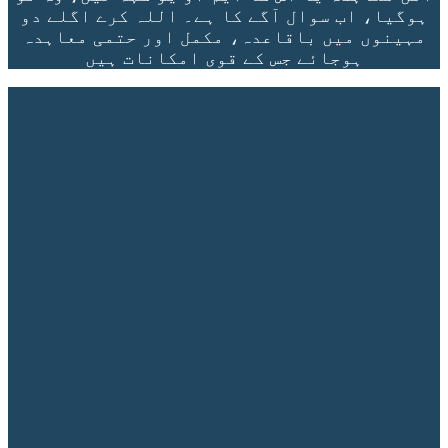
ہوگیا، اب سوال آگے کا ہے۔ اللہ کرے اگلے دو
مہینوں میں باقاعدہ، مکمل اور حتمی معاہدہ
ہوجائے جس کے قوی امکانات ہیں