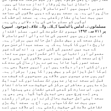
داستان نہایت پُروقار انداز سے سناتی ہیں۔
جنوبی اسپین میں الموناسٹر لا ریئل مسجد ایک ہزار
سال پرانی ہے۔ یہ مسجد یورپ کے دیہی علاقوں کی مساجد
میں بہت نمایاں مقام رکھتی ہے۔ یہ مسجد اِس خطے کے
لوگوں کو مسلم ماضی کی یاد دلاتی رہتی ہے۔
مسلمانوں نے اندلس یا اندلسیا کہلانے والے علاقے (موجودہ اسپین)
پر ۷۱۱ سے ۱۴۹۲ عیسوی تک حکومت کی تھی۔ مسلم اقتدار
کے عہدِ زریں میں تعمیر کی جانے والی الموناسٹر لا
ریئل مسجد کم و بیش مکمل اصل حالت میں برقرار ہے۔
تاریخ دانوں کا کہنا ہے کہ یہ مسجد عبدالرحمٰن سوم
کے عہد میں تعمیر کی گئی تھی۔ وہ اندلس کے غیر
معمولی اور انتہائی با اثر حکمرانوں میں سے تھا۔
آج اِس مسجد کو اسپین میں دیہی علاقوں کی ایسی واحد
مسجد تصور کیا جاتا ہے جس نے ہزار سال کی مدت کے
دوران کئی ادوار دیکھے ہیں اور اُنہیں جھیلا بھی ہے۔
اِس کا اصل ڈیزائن کم و بیش پورا کا پورا برقرار ہے۔
تیرہوں صدی عیسوی میں علاقے پر مسیحیوں کے قبضے سے
قبل اِس مسجد نے چار صدیوں تک مسلمانوں کے لیے ایک
بڑے مذہبی و معاشرتی مرکز کی حیثیت سے خدمات انجام
دیں۔ اس عمارت کو کبھی کبھی نقصان بھی پہنچا اور
پھر اِسے چرچ میں بھی تبدیل کیا گیا۔ پھر بھی یہ
مسجد اپنی اصل حیثیت بحال کرنے اور برقرار رکھنے
میں بہت حد تک کامیاب رہی۔ آج یہ مسجد ایک بڑی
ثقافتی علامت کی حیثیت رکھتی ہے۔ اِس علاقے میں اِسے