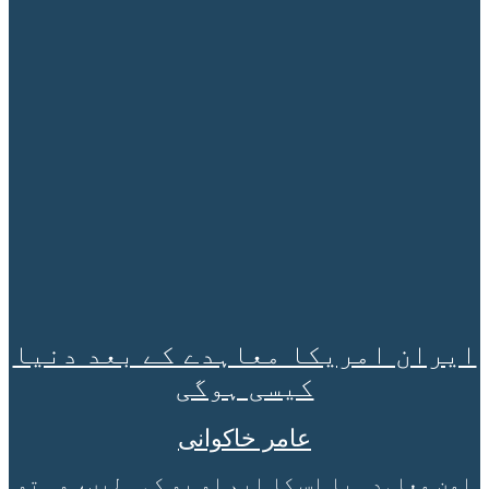
ایران امریکا معاہدے کے بعد دنیا
کیسی ہوگی
عامر خاکوانی
امن معاہدہ یا اس کا ایم او یو کہہ لیں، وہ تو