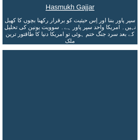
Hasmukh Gajjar
سپر پاور بننا اور اِس حیثیت کو برقرار رکھنا بچوں کا کھیل
نہیں۔ امریکا واحد سپر پاور ہے۔ سوویت یونین کی تحلیل
کے بعد سرد جنگ ختم ہوئی تو امریکا دنیا کا طاقتور ترین
ملک