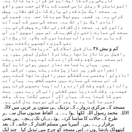
تاریخی ورثے کا ایک اہم جُز قرار دیا جاتا ہے۔
الموناسٹر لا ریئل نامی قصبے کے بالائی حصے میں واقع
یہ مسجد ایک بڑے قدرتی پارک کا دل کش نظارہ پیش
کرتی ہے۔ یہ قصبہ ہیوئیلا صوبے کا حصہ ہے۔ قصبے کی
آبادی ایک ہزار تک ہے۔ مسجد کی سیر کے لیے آنے
والوں کو یہ مسجد دل کش قدرتی نظارے پیش کرتی ہے۔
مسجد کی عمارت اِتنی دل کش ہے کہ اِس میں اسپین اور اُس
کے باہر سے آنے والے مسلمانوں کے علاوہ تاریخ دان
بھی گہری دلچسپی رکھتے ہیں۔
کم و بیش ۳۸ سال قبل اسلام کو ’’دریافت‘‘ کرنے والے
رافیل ہرنانڈز مانچا ریٹائرڈ اسکول ٹیچر ہیں۔ وہ
اِس مسجد میں کچھ وقت گزارنے کے لیے یہاں آتے رہتے
ہیں۔ یہاں باجماعت نماز نہیں ہوتی تاہم لوگ
انفرادی طور پر نماز پڑھتے رہتے ہیں۔ ترکیہ کی
انادولو ایجنسی سے گفتگو میں رافیل مانچا کہتے ہیں
کہ اس مسجد کی عمارت میں عجیب کشش ہے۔ یہاں آنے
والے اور کچھ وقت گزارنے والے ایسا محسوس کرتے ہیں
جیسے وہ وقت کے دریا میں کشتی رانی کر رہے ہیں۔ بہت
سوں کا کہنا ہے کہ یہاں آکر اُنہیں لگتا ہے کہ وقت
ٹھہر سا گیا ہے یا پھر اُس کی نوعیت بدل گئی ہے۔
مسجد کے مرکزی دروازے کے نزدیک ہی ستون پر عربی میں لاالٰہ
الاللہ محمد رسول اللہ لکھا ہوا ہے۔ یہ الفاظ صدیوں سال سے ہر
طرح کے حالات کا سامنا کرتے ہوئے یہاں تک پہنچے ہیں یعنی
برقرار رہے ہیں۔ آئبیریا میں مسلم اقتدار کے خاتمے کے بعد
کیتھولک بادشاہوں نے اِس مسجد کو چرچ میں تبدیل کیا۔ چند ایک