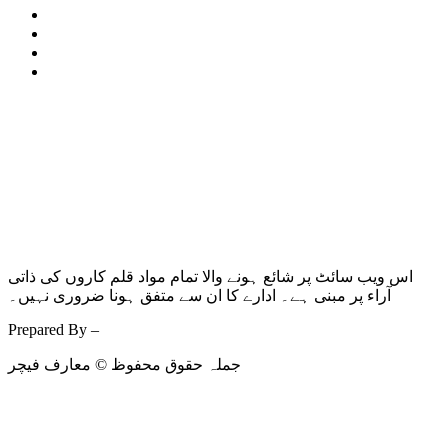
مضامین
گزشتہ شمارے
ہم سے بات کریں
سبسکرپشن
اس ویب سائٹ پر شائع ہونے والا تمام مواد قلم کاروں کی ذاتی
آراء پر مبنی ہے۔ ادارے کا ان سے متفق ہونا ضروری نہیں۔
Prepared By –
Kodmarc
جملہ حقوق محفوظ © معارف فیچر