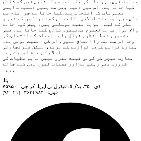
معارف فیچر ہر ماہ کی یکم اور سولہ تاریخوں کو شائع
کیا جاتا ہے۔ اس میں دنیا بھر سے ہمیں دستیاب ایسی
معلومات کا انتخاب پیش کیا جاتا ہے جو اسلام سے
دلچسپی اور ملت اسلامیہ کا درد رکھنے والوں کے غور و
فکر کے لیے اہم یا مفید ہوسکتی ہیں۔ پیش کیا جانے
والا لوازمہ بالعموم بلاتبصرہ شائع کیا جاتا ہے۔ کسی
مضمون، نقطہ نظر، خیال یا معلومات کے انتخاب کی
وجہ اس سے ہمارا اتفاق نہیں، اس کی اہمیت ہوتی ہے۔
ہمارے فراہم کردہ لوازمے کے مزید، لیکن غیرتجارتی
ابلاغ کی عام اجازت ہے۔
معارف فیچر کی کوئی قیمت مقرر نہیں تاہم عطیات کی
ضرورت بھی رہتی ہے اور عطیات قبول بھی کیے جاتے
ہیں۔
:پتا
ڈی۔ ۳۵، بلاک۵، فیڈرل بی ایریا، کراچی۔ ۷۵۹۵۰
فون: ۳۶۳۴۹۸۴۰ (۲۱۔۹۲)