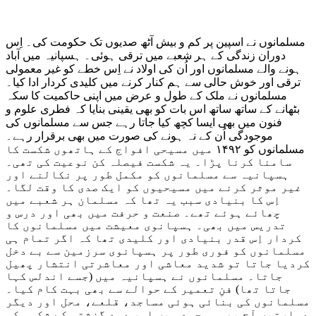
مسلمانوں نے اسپین پر کم و بیش آٹھ صدیوں تک حکومت کی۔ اِس
دوران زندگی کے ہر شعبے میں ترقی ہوئی۔ ہسپانیہ میں آباد
ہونے والے مسلمانوں اور اُن کی اولاد نے اِس خطے کو غیر معمولی
ترقی اور خوش حالی سے ہم کنار کرنے میں کلیدی کردار ادا کیا۔
مسلمانوں نے ملک کے طول و عرض میں اپنی حاکمیت کا سکہ
بٹھانے کے ساتھ ساتھ اس بات کو بھی یقینی بنایا کہ فطری علوم و
فنون میں بھی ایسا کچھ کیا جاتا رہے جس سے مسلمانوں کی
موجودگی اُن کے نہ ہونے کی صورت میں بھی برقرار رہے۔
مسلمانوں کو ۱۴۹۲ میں مسیحی افواج کے ہاتھوں شکست کا
سامنا کرنا پڑا۔ یہ شکست فیصلہ کن نوعیت کی تھی۔
ہسپانیہ سے مسلمانوں کو مکمل طور پر نکالنے اور
غیر موثر کرنے میں مسیحیوں کو ایک صدی کا وقت لگا۔
اِس کا بنیادی سبب یہ تھا کہ مسلمان ہر شعبے میں
چھائے ہوئے تھے۔ صنعت و حرفت میں بھی اور درس و
تدریس میں بھی۔ ہسپانوی معیشت میں مسلمانوں کا
کردار اِس قدر بنیادی اور کلیدی تھا کہ اگر تمام ہی
مسلمانوں کو فوری طور پر ہسپانوی سرزمین سے بے دخل
کردیا جاتا تو شدید معاشی اور معاشرتی انتشار پھیل
جاتا۔ مسلمانوں نے ہسپانیہ میں (جسے اندلس کہا
جاتا تھا) فنِ تعمیر کے حوالے سے بھی بہت کام کیا۔
مسلمانوں کی بنائی ہوئی مساجد، قلعے، محل اور دیگر
عمارتیں آج بھی موجود ہیں اور عہدِ گزشتہ کے شِکوہ کی