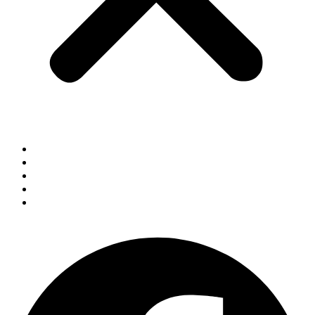
صفحہ اول
مضامین
گزشتہ شمارے
ہم سے بات کریں
سبسکرپشن
Facebook