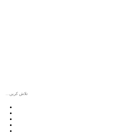
سبسکرپشن
ہم سے بات کریں
گزشتہ شمارے
مضامین
صفحہ اول