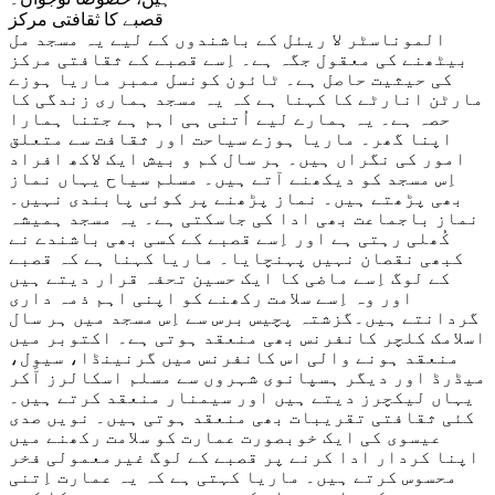
قصبے کا ثقافتی مرکز
الموناسٹر لا ریئل کے باشندوں کے لیے یہ مسجد مل
بیٹھنے کی معقول جگہ ہے۔ اِسے قصبے کے ثقافتی مرکز
کی حیثیت حاصل ہے۔ ٹائون کونسل ممبر ماریا ہوزے
مارٹن انارٹے کا کہنا ہے کہ یہ مسجد ہماری زندگی کا
حصہ ہے۔ یہ ہمارے لیے اُتنی ہی اہم ہے جتنا ہمارا
اپنا گھر۔ ماریا ہوزے سیاحت اور ثقافت سے متعلق
امور کی نگراں ہیں۔ ہر سال کم و بیش ایک لاکھ افراد
اِس مسجد کو دیکھنے آتے ہیں۔ مسلم سیاح یہاں نماز
بھی پڑھتے ہیں۔ نماز پڑھنے پر کوئی پابندی نہیں۔
نماز باجماعت بھی ادا کی جاسکتی ہے۔ یہ مسجد ہمیشہ
کُھلی رہتی ہے اور اِسے قصبے کے کسی بھی باشندے نے
کبھی نقصان نہیں پہنچایا۔ ماریا کہنا ہے کہ قصبے
کے لوگ اِسے ماضی کا ایک حسین تحفہ قرار دیتے ہیں
اور وہ اِسے سلامت رکھنے کو اپنی اہم ذمہ داری
گردانتے ہیں۔گزشتہ پچیس برس سے اِس مسجد میں ہر سال
اسلامک کلچر کانفرنس بھی منعقد ہوتی ہے۔ اکتوبر میں
منعقد ہونے والی اس کانفرنس میں گرنینڈا، سیوِل،
میڈرڈ اور دیگر ہسپانوی شہروں سے مسلم اسکالرز آکر
یہاں لیکچرز دیتے ہیں اور سیمنار منعقد کرتے ہیں۔
کئی ثقافتی تقریبات بھی منعقد ہوتی ہیں۔ نویں صدی
عیسوی کی ایک خوبصورت عمارت کو سلامت رکھنے میں
اپنا کردار ادا کرنے پر قصبے کے لوگ غیرمعمولی فخر
محسوس کرتے ہیں۔ ماریا کہتی ہے کہ یہ عمارت اِتنی