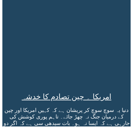
امریکا ۔ چین تصادم کا خدشہ
دنیا یہ سوچ سوچ کر پریشان ہے کہ کہیں امریکا اور چین
کے درمیان جنگ نہ چھڑ جائے۔ تاہم پوری کوشش کی
جارہی ہے کہ ایسا نہ ہو۔ بات سیدھی سی ہے کہ اگر دو