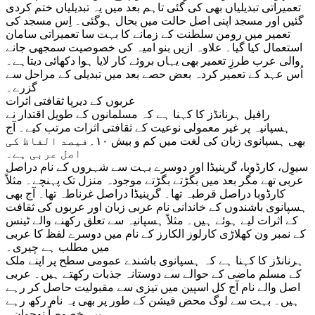
تعمیراتی تبدیلیاں بھی کی گئی تاہم بعد میں یہ تبدیلیاں ختم کردی
گئیں اور مسجد اپنی اصل حالت میں بحال ہوگئی۔ اِس مسجد کی
تعمیر میں رومن سلطنت کے زمانے کا بہت سا تعمیراتی سامان
استعمال کیا گیا۔ علاوہ ازیں بنو امیہ کی خصوصیت سمجھی جانے
والی عرب طرزِ تعمیر بھی یہاں بروئے کار لایا ہوا دکھائی دیتاہے۔
اُس عہد کے تعمیر کردہ بعض حصے بعد میں تبدیلی کے مراحل سے
گزرے۔
عربوں کے دیرپا ثقافتی اثرات
رافیل ہرنانڈز کا کہنا ہے کہ مسلمانوں کے طویل اقتدار نے
ہسپانیہ پر غیر معمولی نوعیت کے ثقافتی اثرات مرتب کیے۔ آج
بھی ہسپانوی زبان کی لغت میں کم و بیش ۱۰؍فیصد الفاظ کی
اصل عربی ہے۔
سیوِل، کارڈوبا، گرینیڈا اور دوسرے بہت سے شہروں کے نام دراصل
عربی تھے مگر بعد میں بگڑتے بگڑتے موجودہ منزل تک پہنچے۔ مثلاً
کارڈوبا دراصل قرطبہ تھا۔ گرینیڈا دراصل غرناطہ تھا۔ آج بھی
ہسپانوی باشندوں کے خاندانی نام عربی زبان اور عربوں کی ثقافت
کے اثرات لیے ہوئے ہیں۔ مثلاً ہسپانیہ سے تعلق رکھنے والے ٹینس
کے نمبر ون کھلاڑی کارلوز الکارز کے نام میں دوسرے لفظ کا عربی
میں مطلب ہے چیری۔
ہرنانڈز کا کہنا ہے کہ ہسپانوی باشندے عمومی سطح پر اپنے ملک
کے مسلم ماضی کے حوالے سے دوستانہ جذبات رکھتے ہیں۔ عربی
اصل والے نام آج کل اسپین میں تیزی سے مقبولیت حاصل کر رہے
ہیں۔ بہت سے لوگ محض فیشن کے طور پر بھی یہ نام رکھ رہے
ہیں، خصوصاً نوجوان۔