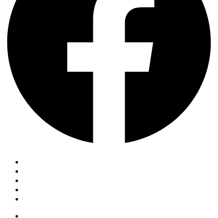
صفحہ اول
مضامین
گزشتہ شمارے
ہم سے بات کریں
سبسکرپشن
صفحہ اول