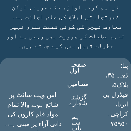
فراہم کردہ لوازمے کے مزید، لیکن
غیرتجارتی ابلاغ کی عام اجازت ہے۔
معارف فیچر کی کوئی قیمت مقرر نہیں
تاہم عطیات کی ضرورت بھی رہتی ہے اور
عطیات قبول بھی کیے جاتے ہیں۔
صفحہ
:پتا
اول
ڈی۔ ۳۵،
مضامین
بلاک۵،
فیڈرل بی
اس ویب سائٹ پر
گزشتہ
شمارے
ایریا،
شائع ہونے والا تمام
کراچی۔
مواد قلم کاروں کی
ہم
سے
۷۵۹۵۰
ذاتی آراء پر مبنی ہے۔
بات