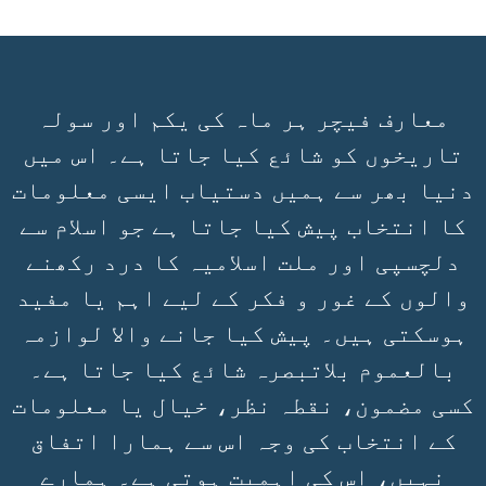
معارف فیچر ہر ماہ کی یکم اور سولہ
تاریخوں کو شائع کیا جاتا ہے۔ اس میں
دنیا بھر سے ہمیں دستیاب ایسی معلومات
کا انتخاب پیش کیا جاتا ہے جو اسلام سے
دلچسپی اور ملت اسلامیہ کا درد رکھنے
والوں کے غور و فکر کے لیے اہم یا مفید
ہوسکتی ہیں۔ پیش کیا جانے والا لوازمہ
بالعموم بلاتبصرہ شائع کیا جاتا ہے۔
کسی مضمون، نقطہ نظر، خیال یا معلومات
کے انتخاب کی وجہ اس سے ہمارا اتفاق
نہیں، اس کی اہمیت ہوتی ہے۔ ہمارے