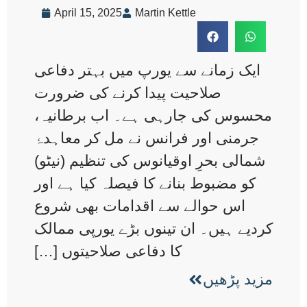
April 15, 2025
Martin Kettle
ایک زمانے سے یورپ میں بہتر دفاعی
صلاحیت پیدا کرنے کی ضرورت
محسوس کی جارہی ہے۔ اب برطانیہ،
جرمنی اور فرانس نے مل کر معاہدۂ
شمالی بحرِ اوقیانوس کی تنظیم (نیٹو)
کو مضبوط بنانے کا فیصلہ کیا ہے اور
اس حوالے سے اقدامات بھی شروع
کردیے ہیں۔ ان تینوں بڑے یورپی ممالک
کا دفاعی صلاحیتوں […]
مزید پڑھیں