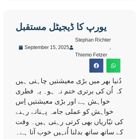
یورپ کا ڈیجیٹل مستقبل
Stephan Richter
September 15, 2025
,
Thiemo Fetzer
دُنیا بھر میں بڑی معیشتیں چاہتی ہیں
کہ اُن کی برتری ختم نہ ہو۔ یہ فطری
خواہش ہے اور بڑی معیشتیں اِس
خواہش کو عملی جامہ پہناتے رہنے
کی تیّاریاں بھی کرتی رہتی ہیں۔ وقت
کے ساتھ ساتھ بدلنا اُنہیں خوب آتا ہے۔