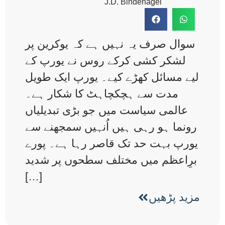
J.D. Bindenagel
سوال صرف یہ نہیں ہے کہ یوکرین پر
لشکر کشی کرکے روس نے یورپ کے
لیے مسائل کھڑے کیے۔ یورپ ایک طویل
مدت سے ہچکچاہٹ کا شکار ہے۔
عالمی سیاست میں جو بڑی تبدیلیاں
رونما ہو رہی ہیں اُنہیں سمجھنے سے
یورپ بہت حد تک قاصر رہا ہے۔ پورے
برِاعظم میں مختلف سطحوں پر شدید
[…]
مزید پڑھیں