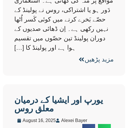
مواقع پر منہ کی کھائی ہے۔ استعماری
دَور ہو یا اشتراکی، روس نے پولینڈ کے
حصّے بَخرے کرنے میں کوئی کَسر اُٹھا
نہیں رکھی ہے۔ اِن ڈھائی صدیوں کے
دوران پولینڈ تین حصّوں میں تقسیم
ہوا ہے اور پولینڈ کا […]
مزید پڑھیں
یورپ اور ایشیا کے درمیان
معلق روس
August 16, 2025
Alexei Bayer