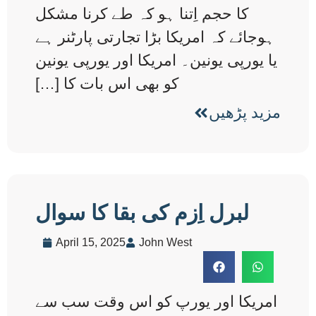
کا حجم اِتنا ہو کہ طے کرنا مشکل
ہوجائے کہ امریکا بڑا تجارتی پارٹنر ہے
یا یورپی یونین۔ امریکا اور یورپی یونین
کو بھی اس بات کا […]
مزید پڑھیں
لبرل اِزم کی بقا کا سوال
April 15, 2025
John West
امریکا اور یورپ کو اس وقت سب سے