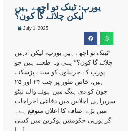
یورپ: ٹینک تو اچھے ہیں
لیکن چلائے گا کون؟
July 1, 2025
’ٹینک تو اچھے ہیں یورپ، لیکن انہیں
چلائے گا کون؟‘‘ یہی وہ طعنے ہیں جو
یورپ کے جرنیلوں کو سننے پڑسکتے
ہیں، خاص طور پر جب ۲۴ اور ۲۵
جون کو دی ہیگ میں ہونے والے نیٹو
سربراہی اجلاس میں دفاعی اخراجات
میں بڑے اضافے کا اعلان متوقع ہے۔
اگر یورپی حکومتیں یوکرین میں کسی
[…]