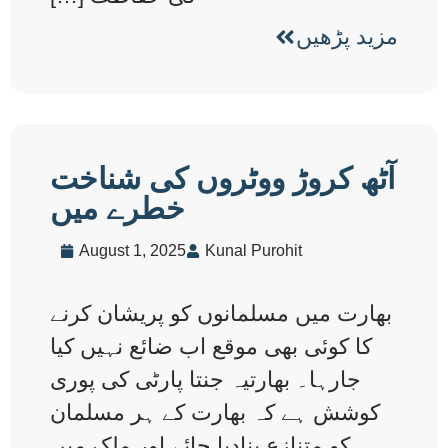
مزید پڑھیں
آٹھ کروڑ ووٹروں کی شناخت
خطرے میں
August 1, 2025
Kunal Purohit
بھارت میں مسلمانوں کو پریشان کرنے
کا کوئی بھی موقع اب ضائع نہیں کیا
جارہا۔ بھارتیہ جنتا پارٹی کی پوری
کوشش ہے کہ بھارت کے ہر مسلمان
کو متنازع بنادیا جائے اور ملک میں