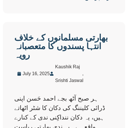
بھارتی مسلمانوں کے خلاف
انتہا پسندوں کا متعصبانہ
رویہ
Kaushik Raj
July 16, 2025
,
Srishti Jaswal
ہر صبح آٹھ بجے احمد حَسن اپنی
ڈرائی کلیننگ کی دکان کا شٹر اٹھاتے
ہیں، یہ دکان ننداکِنی ندی کے کنارے
واقع ہے۔ یہ ندی بھارتی ریاست