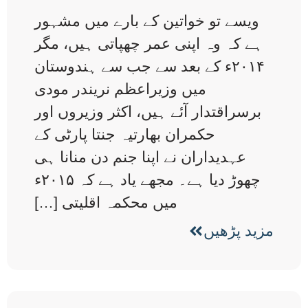
ویسے تو خواتین کے بارے میں مشہور
ہے کہ وہ اپنی عمر چھپاتی ہیں، مگر
۲۰۱۴ء کے بعد سے جب سے ہندوستان
میں وزیراعظم نریندر مودی
برسراقتدار آئے ہیں، اکثر وزیروں اور
حکمران بھارتیہ جنتا پارٹی کے
عہدیداران نے اپنا جنم دن منانا ہی
چھوڑ دیا ہے۔ مجھے یاد ہے کہ ۲۰۱۵ء
میں محکمہ اقلیتی […]
مزید پڑھیں