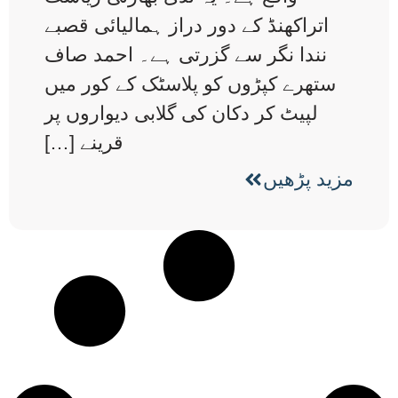
اتراکھنڈ کے دور دراز ہمالیائی قصبے
نندا نگر سے گزرتی ہے۔ احمد صاف
ستھرے کپڑوں کو پلاسٹک کے کور میں
لپیٹ کر دکان کی گلابی دیواروں پر
قرینے […]
مزید پڑھیں