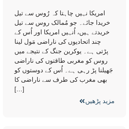
امریکا نہیں چاہتا کہ رُوس سے تیل
خریدا جائے۔ جو مُمالک روس سے تیل
خریدتے ہیں، اُنہیں امریکا اور اُس کے
چند اتحادیوں کی ناراضی مَول لینا
پڑتی ہے۔ یوکرین جنگ کے نتیجے میں
روس کو مغربی طاقتوں کی ناراضی
جَھیلنا پڑ رہی ہے۔ اُس کے دوستوں کو
بھی مغرب کی طرف سے ناراضی کا
[…]
مزید پڑھیں