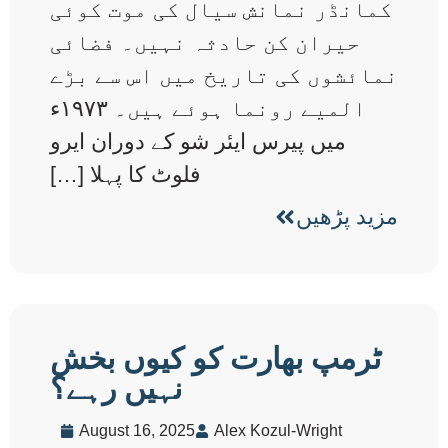
کمانڈر نمانش سیال کی موت کوئی
حیران کن حادثہ نہیں۔ فضائی
نمائشوں کی تاریخ میں اس سے بڑے
المیے رونما ہوئے ہیں۔ ۱۹۷۳ء
میں پیرس ایئر شو کے دوران ایرو
فلوٹ کا پہلا […]
مزید پڑھیں
ٹرمپ بھارت کو کیوں بخش
نہیں رہے؟
August 16, 2025
Alex Kozul-Wright