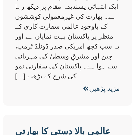
ایک انتہائی پسندیدہ مقام پر دیکھ رہا
ہے۔ بھارت کی غیرمعمولی کوششوں
کے باوجود عالمی سفارت کاری کے
منظر پر پاکستان بہت نمایاں ہے اور
یہ سب کچھ امریکی صدر ڈونلڈ ٹرمپ،
چین اور مشرقِ وسطیٰ کی مہربانی
سے ہوا ہے۔ پاکستان کی سفارتی نمو
کی شرح کے بڑھنے […]
مزید پڑھیں
عالمی بالا دستی کا بھارتی