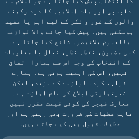
کا انتخاب پیش کیا جاتا ہے جو اسلام سے
دلچسپی اور ملت اسلامیہ کا درد رکھنے
والوں کے غور و فکر کے لیے اہم یا مفید
ہوسکتی ہیں۔ پیش کیا جانے والا لوازمہ
بالعموم بلاتبصرہ شائع کیا جاتا ہے۔
کسی مضمون، نقطہ نظر، خیال یا معلومات
کے انتخاب کی وجہ اس سے ہمارا اتفاق
نہیں، اس کی اہمیت ہوتی ہے۔ ہمارے
فراہم کردہ لوازمے کے مزید، لیکن
غیرتجارتی ابلاغ کی عام اجازت ہے۔
معارف فیچر کی کوئی قیمت مقرر نہیں
تاہم عطیات کی ضرورت بھی رہتی ہے اور
عطیات قبول بھی کیے جاتے ہیں۔