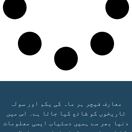
معارف فیچر ہر ماہ کی یکم اور سولہ
تاریخوں کو شائع کیا جاتا ہے۔ اس میں
دنیا بھر سے ہمیں دستیاب ایسی معلومات