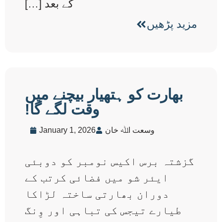
کے بعد […]
مزید پڑھیں
بھارت کو ہتھیار بیچنے میں
وقت لگے گا!
وسعت اﷲ خان
January 1, 2026
گزشتہ برس اکیس نومبر کو دوبئی
ایئر شو میں فضائی کرتب کے
دوران بھارتی ساختہ لڑاکا
طیارے تیجس کی تباہی اور وِنگ