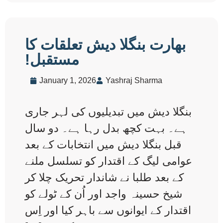
بھارت بنگلا دیش تعلقات کا
مستقبل!
January 1, 2026
Yashraj Sharma
بنگلا دیش میں تبدیلیوں کی لہر جاری
ہے۔ بہت کچھ بدل رہا ہے۔ دو سال
قبل بنگلا دیش میں انتخابات کے بعد
عوامی لیگ کے اقتدار کو تسلسل ملنے
کے بعد طلبا نے شاندار تحریک چلا کر
شیخ حسینہ واجد اور اُن کے ٹولے کو
اقتدار کے ایوانوں سے باہر کیا اور اِس