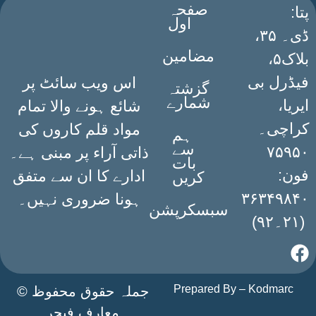
صفحہ
:پتا
اول
ڈی۔ ۳۵،
مضامین
بلاک۵،
فیڈرل بی
اس ویب سائٹ پر
گزشتہ
شمارے
ایریا،
شائع ہونے والا تمام
کراچی۔
مواد قلم کاروں کی
ہم
سے
۷۵۹۵۰
ذاتی آراء پر مبنی ہے۔
بات
فون:
ادارے کا ان سے متفق
کریں
۳۶۳۴۹۸۴۰
ہونا ضروری نہیں۔
سبسکرپشن
(۲۱۔۹۲)
Prepared By –
Kodmarc
جملہ حقوق محفوظ ©
معارف فیچر