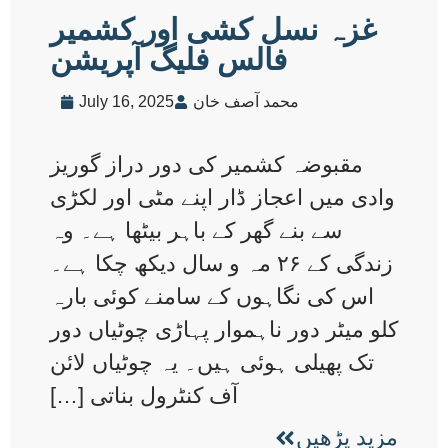
غزہ نسل کشی اور کشمیر
فالس فلیگ آپریشن
محمد آصف خان
July 16, 2025
مقبوضہ کشمیر کی دور دراز گوریز
وادی میں اعجاز ڈار اپنے مٹی اور لکڑی
سے بنے گھر کے باہر بیٹھا ہے۔ وہ
زندگی کے ۲۶ مہ و سال دیکھ چکا ہے۔
اس کی نگاہوں کے سامنے کوئی بارہ
کلو میٹر دور ناہموار پہاڑی چوٹیاں دور
تک پھیلی ہوئی ہیں۔ یہ چوٹیاں لائن
آف کنٹرول بناتی […]
مزید پڑھیں