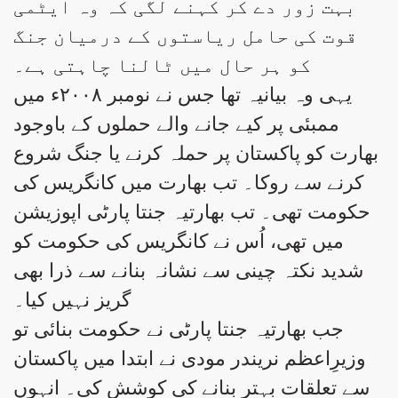
بہت زور دے کر کہنے لگی کہ وہ ایٹمی
قوت کی حامل ریاستوں کے درمیان جنگ
کو ہر حال میں ٹالنا چاہتی ہے۔
یہی وہ بیانیہ تھا جس نے نومبر ۲۰۰۸ء میں
ممبئی پر کیے جانے والے حملوں کے باوجود
بھارت کو پاکستان پر حملہ کرنے یا جنگ شروع
کرنے سے روکا۔ تب بھارت میں کانگریس کی
حکومت تھی۔ تب بھارتیہ جنتا پارٹی اپوزیشن
میں تھی، اُس نے کانگریس کی حکومت کو
شدید نکتہ چینی سے نشانہ بنانے سے ذرا بھی
گریز نہیں کیا۔
جب بھارتیہ جنتا پارٹی نے حکومت بنائی تو
وزیرِاعظم نریندر مودی نے ابتدا میں پاکستان
سے تعلقات بہتر بنانے کی کوشش کی۔ انہوں