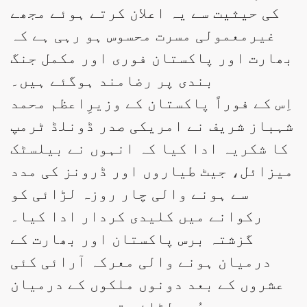
کی حیثیت سے یہ اعلان کرتے ہوئے مجھے
غیرمعمولی مسرت محسوس ہو رہی ہے کہ
بھارت اور پاکستان فوری اور مکمل جنگ
بندی پر رضامند ہوگئے ہیں۔
اِس کے فوراً پاکستان کے وزیرِاعظم محمد
شہباز شریف نے امریکی صدر ڈونلڈ ٹرمپ
کا شکریہ ادا کیا کہ انہوں نے بیلسٹک
میزائل، جیٹ طیاروں اور ڈرونز کی مدد
سے ہونے والی چار روزہ لڑائی کو
رکوانے میں کلیدی کردار ادا کیا۔
گزشتہ برس پاکستان اور بھارت کے
درمیان ہونے والی معرکہ آرائی کئی
عشروں کے بعد دونوں ملکوں کے درمیان
سب سے بُری لڑائی تھی۔ سرحدوں پر