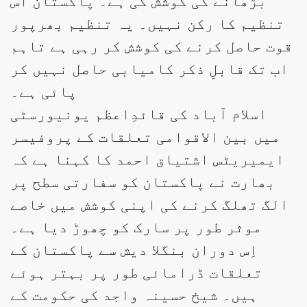
بڑھانے کی کوشش کی ہے۔ پاکستان اس
تنظیم کا رکن نہیں۔ یہ تنظیم بھرپور
قوت حاصل کرنے کی کوشش کر رہی ہے تاہم
اب تک قابلِ ذکر کامیابی حاصل نہیں کر
پائی ہے۔
اسلام آباد کی قائدِاعظم یونیورسٹی
میں بین الاقوامی تعلقات کے پروفیسر
ایمیریٹس اشتیاق احمد کا کہنا ہے کہ
بھارت نے پاکستان کو سفارتی سطح پر
الگ تھلگ کرنے کی اپنی کوشش میں خاصے
موثر طور پر سارک کو چھوڑ دیا ہے۔
اِس دوران بنگلا دیش سے پاکستان کے
تعلقات ڈرامائی طور پر بہتر ہوئے
ہیں۔ شیخ حسینہ واجد کی حکومت کے