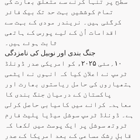
سطح پر تنہا کرنے سے متعلق بھارت کی
تمام کوششیں بہت حد تک بیک فائر
کرگئی ہیں۔ نریندر مودی کے بہت سے
اقدامات اُن کے لیے پورس کے ہاتھی
ثابت ہوئے ہیں۔
جنگ بندی اور نوبیل کی نامزدگی
۱۰؍مئی ۲۰۲۵ء کو امریکی صدر ڈونلڈ
ٹرمپ نے اعلان کیا کہ انہوں نے ایٹمی
ہتھیاروں کی حامل ریاستوں بھارت اور
پاکستان کے درمیان جنگ بندی کا
معاہدہ کرانے میں کامیابی حاصل کرلی
ہے۔ ڈونلڈ ٹرمپ سوشل میڈیا پلیٹ فارم
ٹروتھ سوشل پر ایک پوسٹ میں لکھا کہ
قابلِ رشک مساعی کے بعد امریکا کے صدر