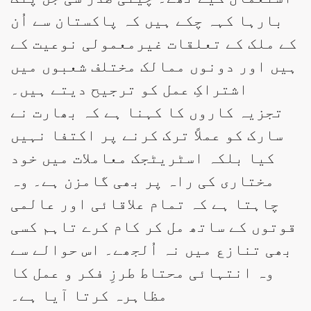
بارہا کہہ چکے ہیں کہ پاکستان سے اُن
کے ملک کے تعلقات غیرمعمولی نوعیت کے
ہیں اور دونوں ممالک مختلف شعبوں میں
اشتراکِ عمل کو ترجیح دیتے ہیں۔
تجزیہ کاروں کا کہنا ہے کہ بھارت نے
سارک کو عملاً ترک کرنے پر اکتفا نہیں
کیا بلکہ اسٹریٹجک معاملات میں خود
مختاری کی راہ پر بھی گامزن ہے۔ وہ
چاہتا ہے کہ تمام علاقائی اور عالمی
قوتوں کے ساتھ مل کر کام کرے تاہم کسی
بھی تنازع میں نہ اُلجھے۔ اس حوالے سے
وہ انتہائی محتاط طرزِ فکر و عمل کا
مظاہرہ کرتا آیا ہے۔