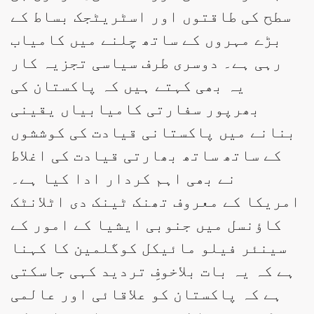
سطح کی طاقتوں اور اسٹریٹجک بساط کے
بڑے مہروں کے ساتھ چلنے میں کامیاب
رہی ہے۔ دوسری طرف سیاسی تجزیہ کار
یہ بھی کہتے ہیں کہ پاکستان کی
بھرپور سفارتی کامیابیاں یقینی
بنانے میں پاکستانی قیادت کی کوششوں
کے ساتھ ساتھ بھارتی قیادت کی اغلاط
نے بھی اہم کردار ادا کیا ہے۔
امریکا کے معروف تھنک ٹینک دی اٹلانٹک
کاؤنسل میں جنوبی ایشیا کے امور کے
سینئر فیلو مائیکل کوگلمین کا کہنا
ہے کہ یہ بات بلاخوفِ تردید کہی جاسکتی
ہے کہ پاکستان کو علاقائی اور عالمی