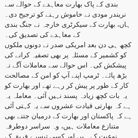
بندی کے پاک بھارت معاہدے کے حوالے سے
نریندر مودی نے خاموش رہنے کو ترجیح دی۔
ہاں، بھارت کے سیکرٹری خارجہ نے جنگ بندی
کے معاہدے کی تصدیق کی۔
کچھ ہی دن بعد امریکی صدر نے دونوں ملکوں
کو کشمیر کے مسئلہ پر بھی تصفیہ کرانے کی
پیشکش کی۔ اس حوالے سے معاملات آگے نہ
بڑھ پائے۔ ٹرمپ اپنے آپ کو امن کے مصالحت
کار کے طور پر پیش کر رہے تھے اور بھارت کو
یہ بات کچھ زیادہ پسند نہیں آئی۔ معاملہ یہ
ہے کہ بھارتی قیادت عشروں سے یہ کہتی آئی
ہے کہ پاکستان اور بھارت کے درمیان جتنے بھی
متنازع معاملات ہیں، وہ سراسر دوطرفہ
نوعیت کے ہیں اور کسی تیسرے فریق کے