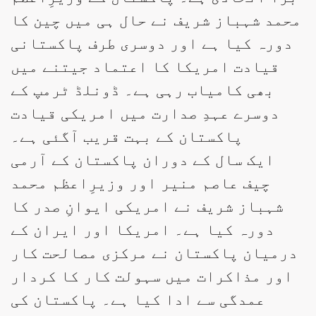
محمد شہباز شریف نے حال ہی میں چین کا
دورہ کیا ہے اور دوسری طرف پاکستانی
قیادت امریکا کا اعتماد جیتنے میں
بھی کامیاب رہی ہے۔ ڈونلڈ ٹرمپ کے
دوسرے عہدِ صدارت میں امریکی قیادت
پاکستان کے بہت قریب آگئی ہے۔
ایک سال کے دوران پاکستان کے آرمی
چیف عاصم منیر اور وزیرِاعظم محمد
شہباز شریف نے امریکی ایوانِ صدر کا
دورہ کیا ہے۔ امریکا اور ایران کے
درمیان پاکستان نے مرکزی مصالحت کار
اور مذاکرات میں سہولت کار کا کردار
عمدگی سے ادا کیا ہے۔ پاکستان کی