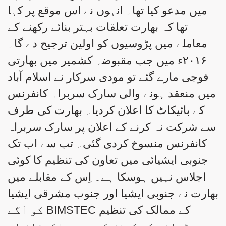
میں مدعو کیا تھا۔ انہوں نے اس موقع پر کہا
تھا کہ بھارت تعلقات بہتر بنائے رکھنے کے
معاملے میں پڑوسیوں کو اولین ترجیح دے گا۔
۲۰۱۶ء میں جب مقبوضہ کشمیر میں بھارتی
فوجی مارے گئے تو مودی سرکار نے اسلام آباد
میں منعقد ہونے والی سارک سربراہ کانفرنس
کے بائیکاٹ کا اعلان کردیا۔ بھارت کی طرف
سے شرکت نہ کرنے کے اعلان پر سارک سربراہ
کانفرنس منسوخ کردی گئی۔ تب سے اب تک
جنوبی ایشیائی میں تعاون کی تنظیم کا کوئی
اجلاس نہیں ہوسکا ہے۔ اِس کے مقابلے میں
بھارت نے جنوبی ایشیا اور جنوب مشرقی ایشیا
کے ممالک کی تنظیم BIMSTEC کو آگے