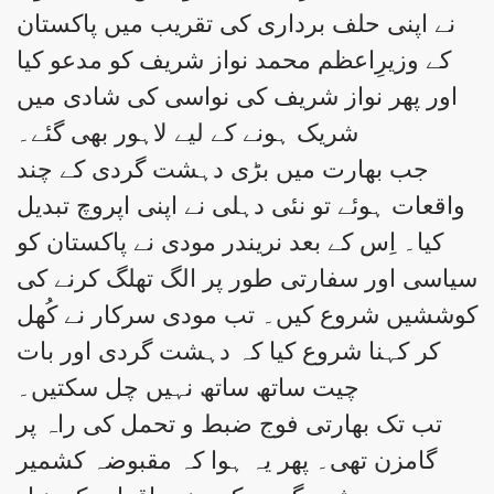
نے اپنی حلف برداری کی تقریب میں پاکستان
کے وزیرِاعظم محمد نواز شریف کو مدعو کیا
اور پھر نواز شریف کی نواسی کی شادی میں
شریک ہونے کے لیے لاہور بھی گئے۔
جب بھارت میں بڑی دہشت گردی کے چند
واقعات ہوئے تو نئی دہلی نے اپنی اپروچ تبدیل
کیا۔ اِس کے بعد نریندر مودی نے پاکستان کو
سیاسی اور سفارتی طور پر الگ تھلگ کرنے کی
کوششیں شروع کیں۔ تب مودی سرکار نے کُھل
کر کہنا شروع کیا کہ دہشت گردی اور بات
چیت ساتھ ساتھ نہیں چل سکتیں۔
تب تک بھارتی فوج ضبط و تحمل کی راہ پر
گامزن تھی۔ پھر یہ ہوا کہ مقبوضہ کشمیر