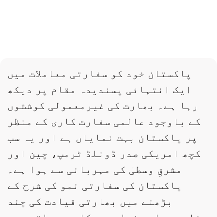
پاکستان خود کو سفارتی معاملات میں
ایک انتہائی پسندیدہ مقام پر دیکھ
رہا ہے۔ بھارت کی غیرمعمولی کوششوں
کے باوجود عالمی سفارت کاری کے منظر
پر پاکستان بہت نمایاں ہے اور یہ سب
کچھ امریکی صدر ڈونلڈ ٹرمپ، چین اور
مشرقِ وسطیٰ کی مہربانی سے ہوا ہے۔
پاکستان کی سفارتی نمو کی شرح کے
بڑھنے میں بھارتی قیادت کی چند