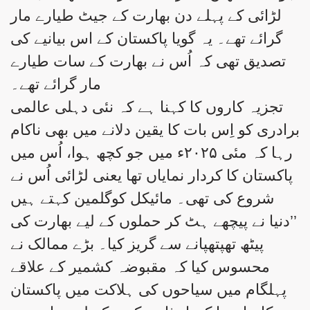
لڑائی کے پہلے دن بھارت کے جیٹ طیارے مار
گرائے تھے۔ یہ گویا پاکستان کے اس بیانیے کی
تصدیق تھی کہ اُس نے بھارت کے سات طیارے
مار گرائے تھے۔
تجزیہ کاروں کا کہنا ہے کہ نئی دہلی عالمی
برادری کو اِس بات کا یقین دلانے میں بھی ناکام
رہا کہ مئی ۲۰۲۵ء میں جو کچھ ہوا، اُس میں
پاکستان کا کردار نمایاں تھا یعنی لڑائی اُس نے
شروع کی تھی۔ مائیکل کوگلمین کہتے ہیں
’’دنیا نے پیچھے ہٹ کر حملوں کے لیے بھارت کی
پیٹھ تھپتھپانے سے گریز کیا۔ بڑے ممالک نے
محسوس کیا کہ مقبوضہ کشمیر کے علاقے
پہلگام میں سیاحوں کی ہلاکت میں پاکستان