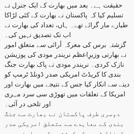
حقیقت ہے۔ بعد میں بھارت کے ایک جنرل نے
تسلیم کیا کہ پاکستان نے بھارت کے کئی لڑاکا
طیارے مار گرائے تھے۔ ہاں، تعداد کی بھارت نے
اب تک تصدیق نہیں کی۔
گزشتہ برس کی معرکہ آرائی سے متعلق امور
نے بھارتی وزیرِاعظم نریندر مودی کی پوزیشن
نازک کردی۔ نریندر مودی نے پاک بھارت جنگ
بندی کا کریڈٹ امریکی صدر ڈونلڈ ٹرمپ کو
دینے سے انکار کیا جس کے نتیجے میں بھارت اور
امریکا کے تعلقات میں تھوڑی سی سرد مہری
اور تلخی در آئی۔
دوسری طرف پاکستان نے بھارت سے جنگ
بندی کے معاہدے سے متعلق امریکی صدر
ڈونلڈ ٹرمپ کی کوششوں کو سراہنے میں