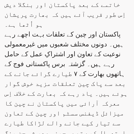
خاتمے کے بعد پاکستان اور بنگلا دیش
اِس طور قریب آئے ہیں کہ بھارت پریشان
ہو اُٹھا ہے۔
پاکستان اور چین کے تعلقات بہت اچھے رہے
ہیں۔ دونوں مختلف شعبوں میں غیرمعمولی
نوعیت کے تعاون اور اشتراکِ عمل کے حامل
رہے ہیں۔ گزشتہ برس پاکستانی فوج کے
ہاتھوں بھارت کے ۷ طیارے گرائے جانے کے
بعد سے پاک چین تعلقات مزید خوش گوار
ہوئے ہیں۔ یاد رہے کہ بھارت کے خلاف اِس
معرکہ آرائی میں پاکستان نے چین کا
میزائل ڈیفنس سسٹم اور چین کے تعاون
سے تیار کیے جانے والے لڑاکا طیارے
استعمال کیے تھے۔ چینی صدر شی جن پنگ