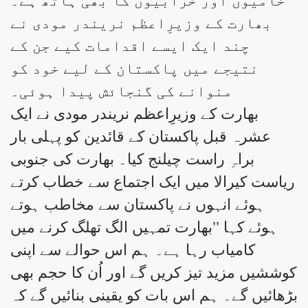
خامیوں اور خرابیوں کا بھی ہاتھ ہے۔
بھارت کے وزیرِاعظم نریندر مودی نے
چند ایک ایسے اقدامات کیے جن کے
نتیجے میں پاکستان کے لیے خود کو
منوانے کی گنجائش پیدا ہوئی۔
بھارت کے وزیرِاعظم نریندر مودی نے ایک
عشرہ قبل پاکستان کے قائدین کو پہلی بار
براہِ راست چیلنج کیا۔ بھارت کی جنوبی
ریاست کیرالا میں ایک اجتماع سے خطاب کرتے
ہوئے انہوں نے پاکستان سے مخاطب ہوتے
ہوئے کہا ’’بھارت تمہیں الگ تھلگ کرنے میں
کامیاب رہا ہے۔ ہم اس حوالے سے اپنی
کوششیں مزید تیز کریں گے اور اُن کا حجم بھی
بڑھائیں گے۔ ہم اس بات کو یقینی بنائیں گے کہ