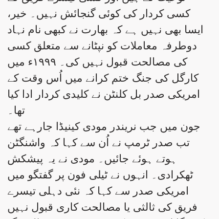
کسی کردار کی کوئی گنجائش نہیں۔ خیر،
ایسا بھی نہیں ہے کہ بھارت نے کبھی نام نہاد
دوطرفہ معاملات کو نپٹانے سے متعلق کسی
کی مصالحت قبول نہیں کی۔ ۱۹۹۹ء میں
کارگل کی جنگ ختم کرانے میں اُس وقت کے
امریکی صدر بل کلنٹن نے کلیدی کردار ادا کیا
تھا۔
جون میں جب نریندر مودی کینیڈا جارہے تھے
تب صدر ٹرمپ نے اُن سے کہا کہ واشنگٹن
ہوتے ہوئے جائیں۔ مودی نے یہ پیشکش
ٹھکرادی۔ انہوں نے ٹیلی فون پر گفتگو میں
امریکی صدر سے کہا کہ نئی دہلی تیسرے
فریق کی ثالثی یا مصالحت کاری قبول نہیں