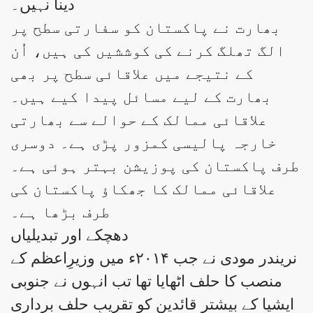
دینا نہیں۔
بھارت نے پاکستان کو سفارتی سطح پر
الگ تھلگ کرنے کی کوششیں کی ہیں، اُن
کے نتیجے میں علاقائی سطح پر بھی
بھارت کے لیے مسائل پیدا کیے ہیں۔
علاقائی ممالک کے حوالے سے بھارتی
خارجہ پالیسی کمزور پڑی ہے۔ دوسری
طرف پاکستان کی پوزیشن بہتر ہوئی ہے۔
علاقائی ممالک کا جھکاؤ پاکستان کی
طرف بڑھا ہے۔
دھچکے اور تبدیلیاں
نریندر مودی نے جب ۲۰۱۴ء میں وزیرِاعظم کے
منصب کا حلف اٹھایا تھا تب انہوں نے جنوبی
ایشیا کے بیشتر قائدین کو تقریبِ حلف برداری