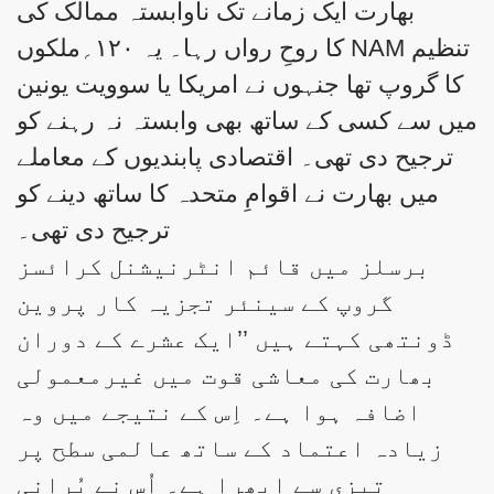
بھارت ایک زمانے تک ناوابستہ ممالک کی
تنظیم NAM کا روحِ رواں رہا۔ یہ ۱۲۰؍ملکوں
کا گروپ تھا جنہوں نے امریکا یا سوویت یونین
میں سے کسی کے ساتھ بھی وابستہ نہ رہنے کو
ترجیح دی تھی۔ اقتصادی پابندیوں کے معاملے
میں بھارت نے اقوامِ متحدہ کا ساتھ دینے کو
ترجیح دی تھی۔
برسلز میں قائم انٹرنیشنل کرائسز
گروپ کے سینئر تجزیہ کار پروین
ڈونتھی کہتے ہیں ’’ایک عشرے کے دوران
بھارت کی معاشی قوت میں غیرمعمولی
اضافہ ہوا ہے۔ اِس کے نتیجے میں وہ
زیادہ اعتماد کے ساتھ عالمی سطح پر
تیزی سے ابھرا ہے۔ اُس نے پُرانی