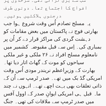
افواج کا اجتماع تھا۔ دونوں طرف
درجنوں ہلاکتیں ہوئیں۔
یہ مسلح تصادم اُس وقت شروع ہوا جب
بھارتی فوج نے پاکستان میں بعض مقامات کو
دہشت گردی کی مراکز قرار دے کر اُن پر
بمباری کی۔ اِس سے قبل مقبوضہ کشمیر میں
نامعلوم مسلح افراد نے ۲۶ ملکی و غیر ملکی
سیاحوں کو موت کے گھاٹ اتار دیا تھا۔
بھارت کے وزیرِاعظم نریندر مودی اُس وقت
امریکی گڈ بک میں تھے۔ صدر ٹرمپ سے اُن کے
ذاتی تعلقات بھی بہت اچھے تھے۔ انہوں نے چند
ماہ قبل ہی امریکی ایوانِ صدر کے اوول آفس
میں صدر ٹرمپ سے ملاقات کی تھی۔ جنگ