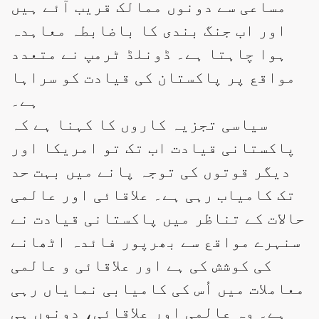
مساعی سے دونوں ممالک قریب آئے ہیں
اور اب جنگ بندی کا باضابطہ معاہدہ
ہوا چاہتا ہے۔ ڈونلڈ ٹرمپ نے متعدد
مواقع پر پاکستان کی قیادت کو سراہا
ہے۔
سیاسی تجزیہ کاروں کا کہنا ہے کہ
پاکستانی قیادت اب تک تو امریکا اور
دیگر قوتوں کی توجہ پانے میں بہت حد
تک کامیاب رہی ہے۔ علاقائی اور عالمی
حالات کے تناظر میں پاکستانی قیادت نے
سنہرے مواقع سے بھرپور فائدہ اٹھانے
کی کوشش کی ہے اور علاقائی و عالمی
معاملات میں اُس کی کامیابی نمایاں رہی
ہے۔ وہ عالمی اور علاقائی، دونوں ہی