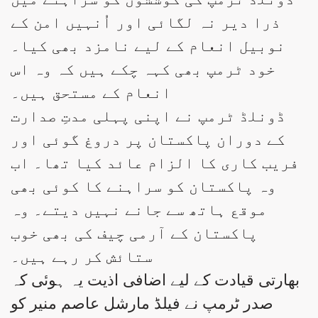
ذرا دیر نہ لگائی اور اُنہیں امن کے
نوبیل انعام کے لیے نامزد بھی کیا۔
خود ٹرمپ بھی کہہ چکے ہیں کہ وہ اس
انعام کے مستحق ہیں۔
ڈونلڈ ٹرمپ نے اپنی پہلی مدتِ صدارت
کے دوران پاکستان پر دروغ گوئی اور
فریب کاری کا الزام عائد کیا تھا۔ اب
وہ پاکستان کو سراہنے کا کوئی بھی
موقع ہاتھ سے جانے نہیں دیتے۔ وہ
پاکستان کے آرمی چیف کی بھی خوب
ستائش کر رہے ہیں۔
بھارتی قیادت کے لیے اضافی اذیت یہ ہوئی کہ
صدر ٹرمپ نے فیلڈ مارشل عاصم منیر کو