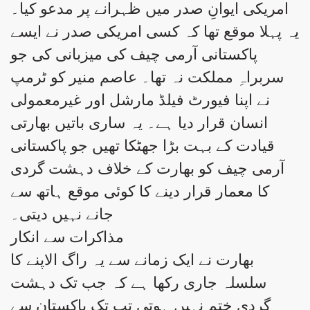
امریکی ایوانِ صدر میں ظہرانے پر مدعو کیا۔
یہ پہلا موقع تھا کہ کسی امریکی صدر نے ایسے
پاکستانی آرمی چیف کی میزبانی کی جو
سربراہِ مملکت نہ تھا۔ عاصم منیر کو ٹرمپ
نے اپنا فیورٹ فیلڈ مارشل اور غیرمعمولی
انسان قرار دیا ہے۔ یہ ساری باتیں بھارتی
قیادت کے بہت بڑا جھٹکا تھیں جو پاکستانی
آرمی چیف کو بھارت کے خلاف دہشت گردی
کا معمار قرار دینے کا کوئی موقع ہاتھ سے
جانے نہیں دیتی۔
مذاکرات سے انکار
بھارت نے ایک زمانے سے یہ راگ الاپنے کا
سلسلہ جاری رکھا ہے کہ جب تک دہشت
گردی ختم نہیں ہوتی تب تک پاکستان سے