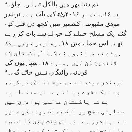
تم دنیا بھر میں بالکل تنہا رہ جاؤ۔‘‘
یہ ۱۶؍ستمبر ۲۰۱۶ئء کی بات ہے۔ نریندر
مودی مقبوضہ کشمیر میں کچھ دن قبل کیے
گئے ایک مسلح حملے کے حوالے سے بات کر رہے
تھے۔ اس حملے میں ۱۸؍بھارتی فوجی ہلاک
ہوئے تھے۔ انہوں نے کہا ’’پاکستان کے
قائدین سُن لیں ہمارے ۱۸؍سپاہیوں کی
قربانی رائیگاں نہیں جائے گی۔‘‘
نریندر مودی نے جس عزم کا اظہار کیا،
وہ ایک عشرے پرانا ہے۔ اب معاملہ یہ
ہے کہ پاکستان عالمی برادری میں
سفارتی سطح پر الگ تھلگ ہونے کی منزل
سے بہت دور ہے۔ وہ اس وقت چین کا سب سے
بڑا اتحادی ہے۔ پاکستان کے وزیرِاعظم