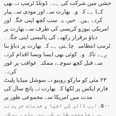
جشن میں شرکت کی ہے۔ ڈونلڈ ٹرمپ نے بھی
کہا ہے کہ وہ بھارت سے اور مودی سے پیار
کرتے ہیں۔ خیر، یہ سب کچھ اپنی جگہ اور
امریکی بیورو کریسی کی طرف سے بھارت پر
دباؤ برقرار رکھنے کی پالیسی اپنی جگہ۔
ٹرمپ انتظامیہ چاہتی ہے کہ بھارت پر دباؤ بنا
رہے تاکہ وہ کوئی بھی ایسا ویسا اقدام کرنے
سے قبل کچھ سوچے، ممکنہ عواقب پر غور
کرے۔
۲۳ مئی کو مارکو روبیو نے سوشل میڈیا پلیٹ
فارم ایکس پر لکھا کہ بھارت نے پانچ سال کی
مدت میں امریکا سے مجموعی طور پر
۵۰۰؍ارب ڈالر کی اشیا و خدمات خریدنے
پر رضامندی ظاہر کی ہے۔ یاد رہے کہ