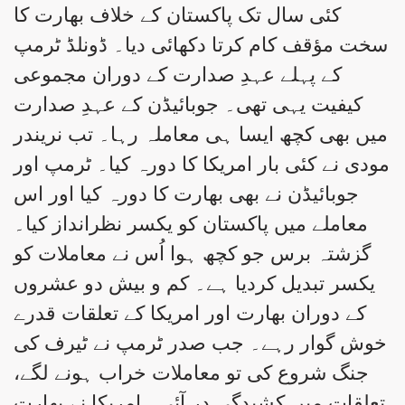
کئی سال تک پاکستان کے خلاف بھارت کا
سخت مؤقف کام کرتا دکھائی دیا۔ ڈونلڈ ٹرمپ
کے پہلے عہدِ صدارت کے دوران مجموعی
کیفیت یہی تھی۔ جوبائیڈن کے عہدِ صدارت
میں بھی کچھ ایسا ہی معاملہ رہا۔ تب نریندر
مودی نے کئی بار امریکا کا دورہ کیا۔ ٹرمپ اور
جوبائیڈن نے بھی بھارت کا دورہ کیا اور اس
معاملے میں پاکستان کو یکسر نظرانداز کیا۔
گزشتہ برس جو کچھ ہوا اُس نے معاملات کو
یکسر تبدیل کردیا ہے۔ کم و بیش دو عشروں
کے دوران بھارت اور امریکا کے تعلقات قدرے
خوش گوار رہے۔ جب صدر ٹرمپ نے ٹیرف کی
جنگ شروع کی تو معاملات خراب ہونے لگے،
تعلقات میں کشیدگی در آئی۔ امریکا نے بھارت