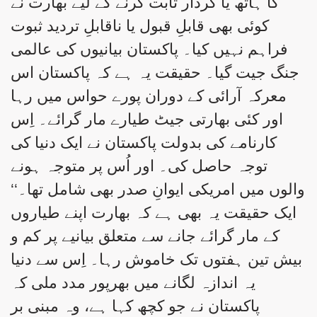
کا ہاتھ یا کردار ثابت کرنے کے لیے بھارت نے
کوئی بھی قابلِ قبول یا ناقابلِ تردید ثبوت
فراہم نہیں کیا۔ پاکستان بیانیوں کی عالمی
جنگ جیت گیا۔ حقیقت یہ ہے کہ پاکستان اس
معرکہ آرائی کے دوران پورے حواس میں رہا
اور کئی بھارتی جیٹ طیارے مار گرائے۔ اِس
کارنامے کی بدولت پاکستان نے ایک دنیا کی
توجہ حاصل کی۔ اور اُس پر متوجہ ہونے
والوں میں امریکی ایوانِ صدر بھی شامل تھا۔‘‘
ایک حقیقت یہ بھی ہے کہ بھارت اپنے طیاروں
کے مار گرائے جانے سے متعلق بیانیے پر کم و
بیش تین ہفتوں تک خاموش رہا۔ اِس سے دنیا
یہ اندازہ لگانے میں بھرپور مدد ملی کہ
پاکستان نے جو کچھ کہا ہے، وہ مبنی بر