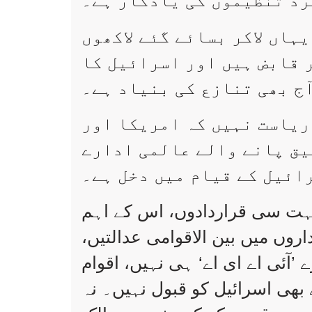
رد تنظیموں کی یادگار ہے۔
ہاں لاکر بسائے گئے لاکھوں
 قابض ہیں اور اسرائیل کا
ج بھی تنازع کی بنیاد ہے۔
ریاست نہیں کہ امریکا اور
یق پانے والے عالمی ادارے
ائیل کے قیام میں دخل ہے۔
بہت سی قراردادوں، اس کے اہم
روں میں بین الاقوامی عدالتیں،
’آئی اے ای اے‘ ہی نہیں، اقوام
 بھی اسرائیل کو قبول نہیں۔ نہ