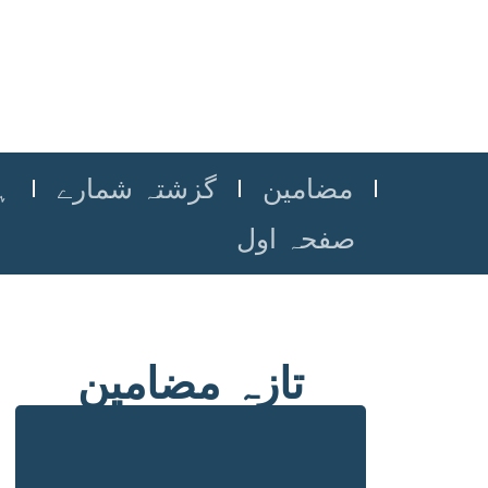
مضامین
گزشتہ شمارے
ہ
صفحہ اول
تازہ مضامین