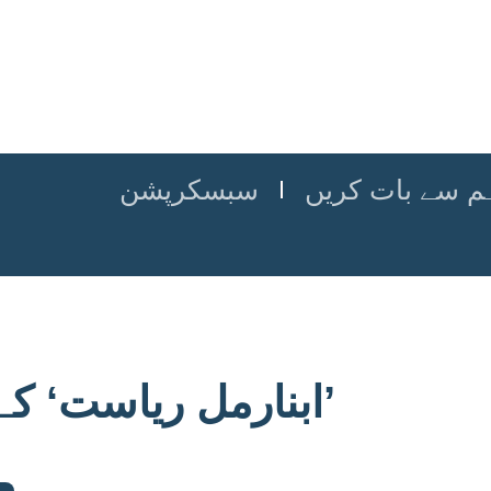
م سے بات کریں
سبسکرپشن
’ابنارمل ریاست‘ ک