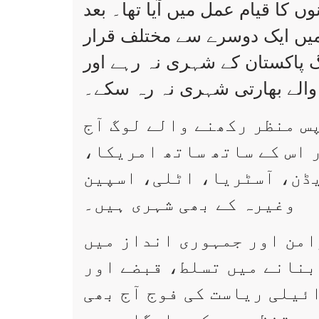
وں کا قیام عمل میں آیا تھا۔ بعد
 میں ایک دوسرے سے مختلف قرار
گ پاکستان کے شہری نہ رہے اور
والے بھارتی شہری نہ رہ سکے۔
س منظر رکھنے والے لوگ آج
 اس کے ساتھ ساتھ امریکا،
ڈن، آسٹریا، اٹلی، اسپین
وغیرہ کے بھی شہری ہیں۔
امن اور جمہوری انداز میں
بنانے میں تسلط، قبضے اور
ئیلی ریاست کی فوج آج بھی