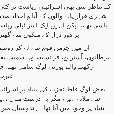
کے تناظر میں بھی اسرائیلی ریاست پر کئ
شہری قرار پانے والوں کے آبا و اجداد صد
باسی تھے، لیکن انہیں ایک اسرائیلی ریاس
پر دور دراز کے ملکوں سے گھیر
ان میں جرمن قوم سے لے کر روسی ق
برطانوی، آسٹرین، فرانسیسیوں سمیت تقری
رکھنے والے یورپی لوگ شامل تھے، جن
غیرح
بعض لوگ غلط تجزیے کی بنیاد پر اسرائی
سے ملاتے ہیں، مگر یہ درست مثال نہی
بنیاد پر وجود میں آیا تھا۔ ہندوستان می