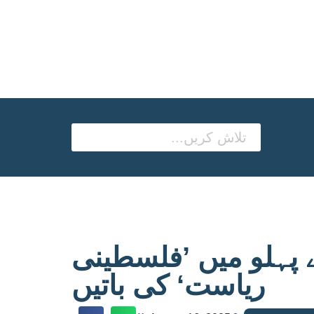
ے پہلو میں ’فلسطینی
ریاست‘ کی باتیں