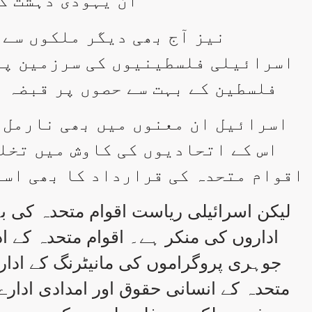
ان یہودی دہشت گ
نیز آج بھی دیگر ملکوں سے ی
اسرائیلی فلسطینیوں کی سرزمین پر
فلسطین کے بہت سے حصوں پر قبضہ آ
اسرائیل ان معنوں میں بھی نارمل 
اس کے اتحادیوں کی کاوش میں تخل
اقوام متحدہ کی قرارداد کا بھی اسر
لیکن اسرائیلی ریاست اقوام متحدہ کی 
اداروں کی منکر ہے۔ اقوام متحدہ کے ادا
جوہری پروگراموں کی مانیٹرنگ کے ادارے 
متحدہ کے انسانی حقوق اور امدادی ادارے