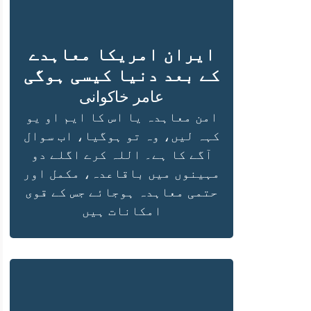
ایران امریکا معاہدے
کے بعد دنیا کیسی ہوگی
عامر خاکوانی
امن معاہدہ یا اس کا ایم او یو
کہہ لیں، وہ تو ہوگیا، اب سوال
آگے کا ہے۔ اللہ کرے اگلے دو
مہینوں میں باقاعدہ، مکمل اور
حتمی معاہدہ ہوجائے جس کے قوی
امکانات ہیں