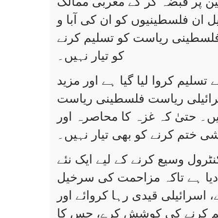
 پر قبضہ کر کے مغربی ممالک
ل ان فلسطینیوں کو ان کی آبا و
 فلسطینی ریاست کو تسلیم کرنے
کو تیار نہیں۔
سلیم کروا لیا گیا ہے اور مزید
 اسرائیلی ریاست فلسطینی ریاست
یں۔ حتیٰ کہ غزہ کا محاصرہ اور
 ختم کرنے کو بھی تیار نہیں۔
ٹرول وسیع کرنے کے لیے ایک نئے
 دیا ہے تاکہ مزاحمت کی سرخیل
اسرائیلی قیدی رہا کروائے اور
م کرنے کی کوشش کرے، جس کا