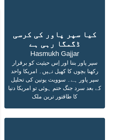
کیا سپر پاور کی کرسی
ڈگمگا رہی ہے
Hasmukh Gajjar
سپر پاور بننا اور اِس حیثیت کو برقرار
رکھنا بچوں کا کھیل نہیں۔ امریکا واحد
سپر پاور ہے۔ سوویت یونین کی تحلیل
کے بعد سرد جنگ ختم ہوئی تو امریکا دنیا
کا طاقتور ترین ملک