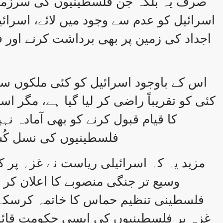
صرف یہ بلکہ جن فلسطینیوں کی سرزمین
اسرائیل کو عدم سے وجود میں لائے، اسرائی
اجداد کی زمین پر بھی برداشت کرنے اور
اس کے باوجود اسرائیل کو کئی ملکوں سے ت
کئی کو تقریباً راضی کر لیا گیا ہے، مگر
کا قیام قبول کرنے کو بھی آمادہ نہ
فلسطینیوں کی نسل کُشی
مزید یہ کہ اسرائیلی ریاست نے غزہ پر کن
وسیع تر جنگی منصوبے کا اعلان کر
فلسطینی تنظیم حماس کا خاتمہ کرسکے، 
غزہ پر فلسطینیوں کی ایسی حکومت قائ