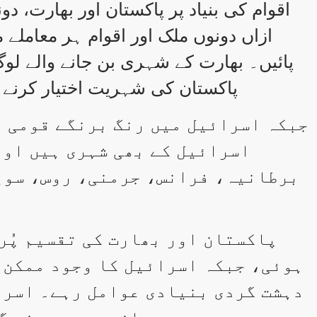
اقوام کی بنیاد پر پاکستان اور بھارت، دون
ازاں دونوں ملک اور اقوام ہر معاملے
پائیں۔ بھارت کے شہری بن جانے والے لو
پاکستان کی شہریت اختیار کرنے 
جبکہ اسرائیل میں رنگ برنگے قومی پ
اسرائیل کے بھی شہری ہیں اور
برطانیہ، فرانس، جرمنی، روس، سوی
پاکستان اور بھارت کی تقسیم پُر
ہوئی، جبکہ اسرائیل کا وجود ممکن 
دہشت گردی بنیادی عوامل رہے۔ اسرا