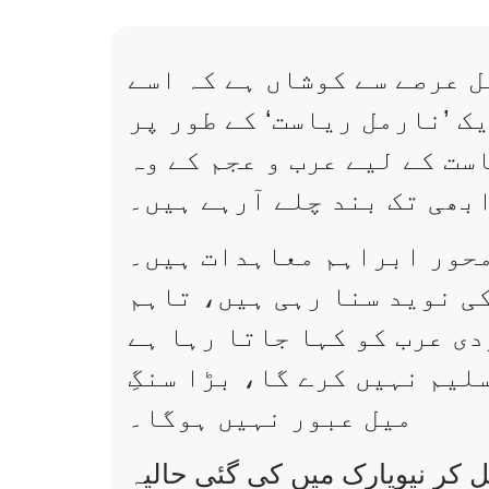
 عرصے سے کوشاں ہے کہ اسے
ک ’نارمل ریاست‘ کے طور پر
ت کے لیے عرب و عجم کے وہ
بھی تک بند چلے آرہے ہیں۔
محور ابراہم معاہدات ہیں۔
کی نوید سنا رہی ہیں، تاہم
دی عرب کو کہا جاتا رہا ہے
لیم نہیں کرے گا، بڑا سنگِ
میل عبور نہیں ہوگا۔
ر نیویارک میں کی گئی حالیہ