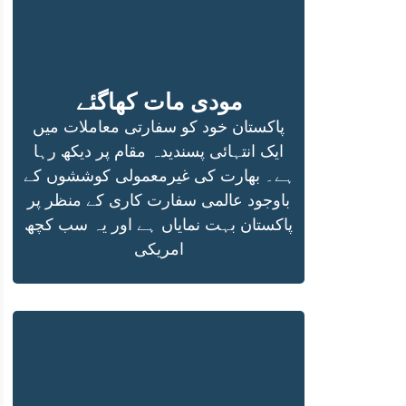
مودی مات کھاگئے
پاکستان خود کو سفارتی معاملات میں
ایک انتہائی پسندیدہ مقام پر دیکھ رہا
ہے۔ بھارت کی غیرمعمولی کوششوں کے
باوجود عالمی سفارت کاری کے منظر پر
پاکستان بہت نمایاں ہے اور یہ سب کچھ
امریکی