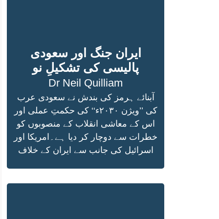
ایران جنگ اور سعودی
پالیسی کی تشکیلِ نو
Dr Neil Quilliam
آبنائے ہرمز کی بندش نے سعودی عرب
کی ’’ویژن ۲۰۳۰ء‘‘ کی حکمتِ عملی اور
اس کے معاشی انقلاب کے منصوبوں کو
خطرات سے دوچار کر دیا ہے۔امریکا اور
اسرائیل کی جانب سے ایران کے خلاف