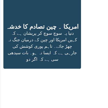
امریکا ۔ چین تصادم کا خدشہ
دنیا یہ سوچ سوچ کر پریشان ہے کہ
کہیں امریکا اور چین کے درمیان جنگ نہ
چھڑ جائے۔ تاہم پوری کوشش کی
جارہی ہے کہ ایسا نہ ہو۔ بات سیدھی
سی ہے کہ اگر دو