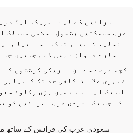
اسرائیل کے لیے امریکا ایک طویل
عرب مملکتیں بشمول اسلامی ممالک ای
تسلیم کرلیں، تاکہ اسرائیلی ریاس
سارے دروازے بھی کھل جائیں جو ا
کچھ عرصے سے ان امریکی کوششوں کا 
ظاہری علامات کافی حد تک کامیابی 
اب تک اس سلسلے میں بڑی رکاوٹ سعو
کہ جب تک سعودی عرب اسرائیل کو تس
سعودی عرب کی فرانس کے ساتھ مل ک