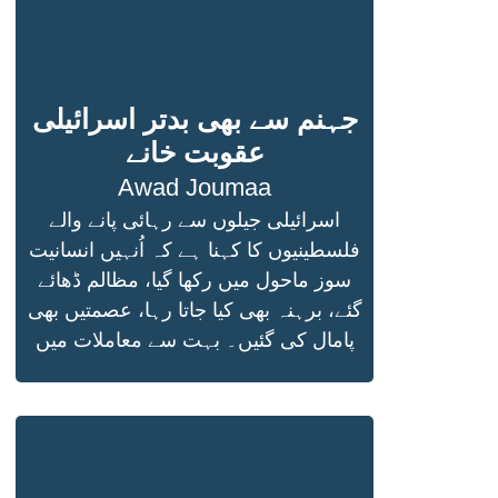
جہنم سے بھی بدتر اسرائیلی
عقوبت خانے
Awad Joumaa
اسرائیلی جیلوں سے رہائی پانے والے
فلسطینیوں کا کہنا ہے کہ اُنہیں انسانیت
سوز ماحول میں رکھا گیا، مظالم ڈھائے
گئے، برہنہ بھی کیا جاتا رہا، عصمتیں بھی
پامال کی گئیں۔ بہت سے معاملات میں