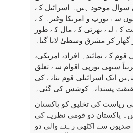
ی سوال موجود ہیں۔ اسرائیل کے
یوں سے یورپ و امریکا وغیرہ کے
ت کے لیے بھرتی کے مال کے طور
 گھار کر مشرق وسطیٰ لایا گیا۔
وم کے نمائندہ افراد، امریکی،
باً سبھی یورپی اقوام سے تعلق
ہیں ایک اسرائیلی قوم بنانے کی
قیقت پسندانہ کوشش کی گئی۔
لی ریاست کی تخلیق کو پاکستان
ں۔ پاکستان دو قومی نظریے کی
ں صدیوں سے اکٹھی رہنے والی دو