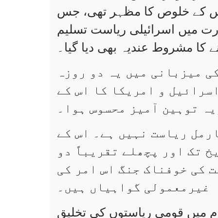
اس کے خلوص کا مظہر تھی، جس
ت میں اسرائیلی ریاست تسلیم
ے کا مشروط عندیہ بھی دیا گیا۔
کی میزبانی میں یہ دو روزہ
سرائیل و امریکا کا اس کے
یہ توہین آمیز محسوس ہوا۔
رمل ریاست نہیں ہے۔ اس کے
خ تک اور پچھلے تقریباً دو
 کی خوفناک جنگ اس امر کی
غیرمعمولی گواہیاں ہیں۔
م میں قومی ریاستوں کی تخلیق