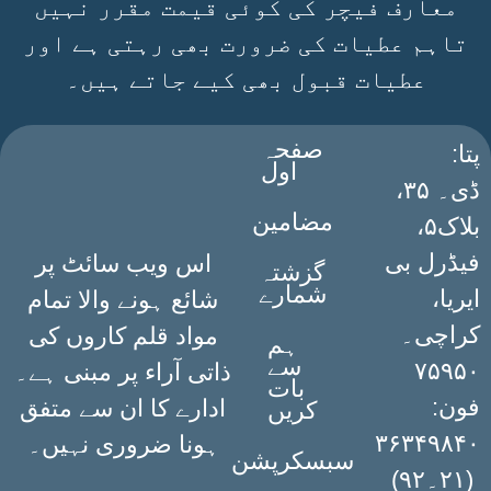
معارف فیچر کی کوئی قیمت مقرر نہیں
تاہم عطیات کی ضرورت بھی رہتی ہے اور
عطیات قبول بھی کیے جاتے ہیں۔
صفحہ
:پتا
اول
ڈی۔ ۳۵،
مضامین
بلاک۵،
فیڈرل بی
اس ویب سائٹ پر
گزشتہ
شمارے
ایریا،
شائع ہونے والا تمام
کراچی۔
مواد قلم کاروں کی
ہم
سے
۷۵۹۵۰
ذاتی آراء پر مبنی ہے۔
بات
فون:
ادارے کا ان سے متفق
کریں
۳۶۳۴۹۸۴۰
ہونا ضروری نہیں۔
سبسکرپشن
(۲۱۔۹۲)