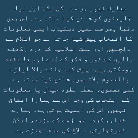
معارف فیچر ہر ماہ کی یکم اور سولہ
تاریخوں کو شائع کیا جاتا ہے۔ اس میں
دنیا بھر سے ہمیں دستیاب ایسی معلومات
کا انتخاب پیش کیا جاتا ہے جو اسلام سے
دلچسپی اور ملت اسلامیہ کا درد رکھنے
والوں کے غور و فکر کے لیے اہم یا مفید
ہوسکتی ہیں۔ پیش کیا جانے والا لوازمہ
بالعموم بلاتبصرہ شائع کیا جاتا ہے۔
کسی مضمون، نقطہ نظر، خیال یا معلومات
کے انتخاب کی وجہ اس سے ہمارا اتفاق
نہیں، اس کی اہمیت ہوتی ہے۔ ہمارے
فراہم کردہ لوازمے کے مزید، لیکن
غیرتجارتی ابلاغ کی عام اجازت ہے۔