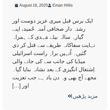
August 16, 2025
Eman Hillis
ایک برس قبل میری عزیز دوست اور
رشتہ دار صحافی آمنہ حُمید، اپنے
گیارہ سالہ بیٹے مَہدی کے ہمراہ
نہایت سفاکانہ طریقے سے قتل کر دی
گئیں۔ اُنہیں براہِ راست اسرائیلی
میڈیا کی جانب سے کی جانے والی
اِشتعال انگیزی کے بعد نشانہ بنایا گیا۔
مجھے آج بھی وہ دن یاد ہے جب تعزیت
اور […]
مزید پڑھیں