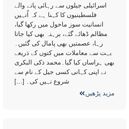
اسرائیلی جیلوں سے رہائی پانے والے
فلسطینیوں کا کہنا ہے کہ اُنہیں
انسانیت سوز ماحول میں رکھا گیا،
مظالم ڈھائے گئے، برہنہ بھی کیا جاتا
رہا، عصمتیں بھی پامال کی گئیں۔
بہت سے معاملات میں کتوں کے ذریعے
بھی ہراساں کیا گیا۔محمد ذکی البکری
نے اپنی کہانی کسی جیل کے نام سے
شروع نہیں کی۔ […]
مزید پڑھیں