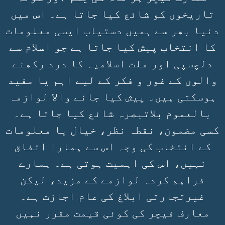
تاریخوں کو شائع کیا جاتا ہے۔ اس میں
دنیا بھر سے ہمیں دستیاب ایسی معلومات
کا انتخاب پیش کیا جاتا ہے جو اسلام سے
دلچسپی اور ملت اسلامیہ کا درد رکھنے
والوں کے غور و فکر کے لیے اہم یا مفید
ہوسکتی ہیں۔ پیش کیا جانے والا لوازمہ
بالعموم بلاتبصرہ شائع کیا جاتا ہے۔
کسی مضمون، نقطہ نظر، خیال یا معلومات
کے انتخاب کی وجہ اس سے ہمارا اتفاق
نہیں، اس کی اہمیت ہوتی ہے۔ ہمارے
فراہم کردہ لوازمے کے مزید، لیکن
غیرتجارتی ابلاغ کی عام اجازت ہے۔
معارف فیچر کی کوئی قیمت مقرر نہیں