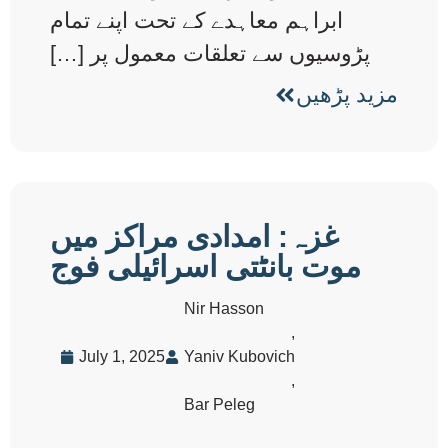
ابراہم معاہدے کے تحت اپنے تمام
پڑوسیوں سے تعلقات معمول پر […]
مزید پڑھیں
غزہ: امدادی مراکز میں
موت بانٹتی اسرائیلی فوج
Nir Hasson
,
July 1, 2025
Yaniv Kubovich
,
Bar Peleg