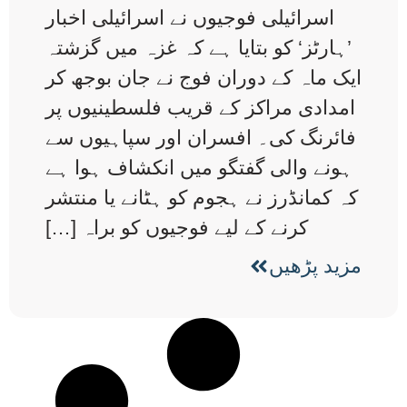
اسرائیلی فوجیوں نے اسرائیلی اخبار
’ہارٹز‘ کو بتایا ہے کہ غزہ میں گزشتہ
ایک ماہ کے دوران فوج نے جان بوجھ کر
امدادی مراکز کے قریب فلسطینیوں پر
فائرنگ کی۔ افسران اور سپاہیوں سے
ہونے والی گفتگو میں انکشاف ہوا ہے
کہ کمانڈرز نے ہجوم کو ہٹانے یا منتشر
کرنے کے لیے فوجیوں کو براہ […]
مزید پڑھیں