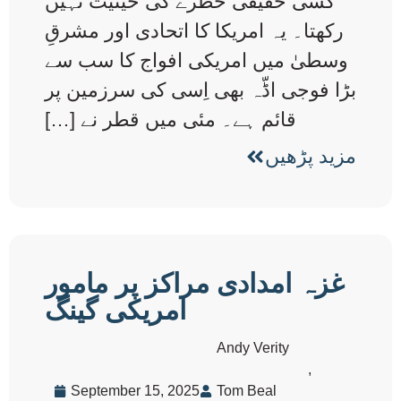
کسی حقیقی خطرے کی حیثیت نہیں
رکھتا۔ یہ امریکا کا اتحادی اور مشرقِ
وسطیٰ میں امریکی افواج کا سب سے
بڑا فوجی اڈّہ بھی اِسی کی سرزمین پر
قائم ہے۔ مئی میں قطر نے […]
مزید پڑھیں
غزہ امدادی مراکز پر مامور
امریکی گینگ
Andy Verity
,
September 15, 2025
Tom Beal