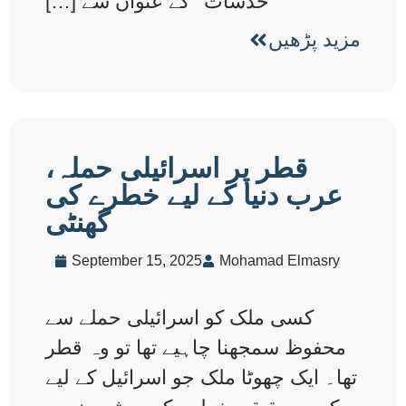
خدشات‘‘ کے عنوان سے […]
مزید پڑھیں
قطر پر اسرائیلی حملہ،
عرب دنیا کے لیے خطرے کی
گھنٹی
September 15, 2025
Mohamad Elmasry
کسی ملک کو اسرائیلی حملے سے
محفوظ سمجھنا چاہیے تھا تو وہ قطر
تھا۔ ایک چھوٹا ملک جو اسرائیل کے لیے