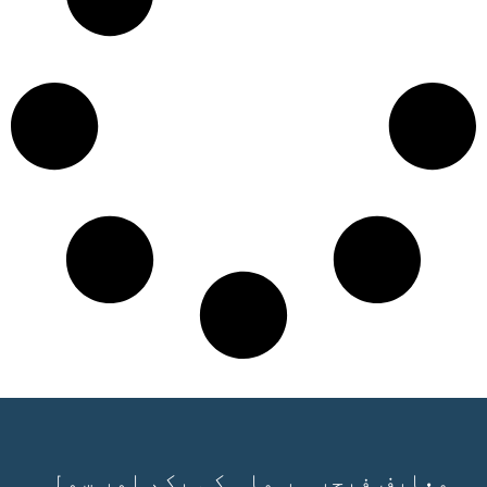
معارف فیچر ہر ماہ کی یکم اور سولہ