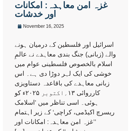
غزہ امن معاہدہ: امکانات
اور خدشات
November 16, 2025
اسرائیل اور فلسطین کے درمیان ہونے
والے (زبانی) جنگ بندی معاہدے نے عالمِ
اسلام بالخصوص فلسطینی عوام میں
خوشی کی ایک لہر دوڑا دی ہے۔ اس
زبانی معاہدے کی باقاعدہ دستاویزی
کارروائی ۱۳؍اکتوبر ۲۰۲۵ء کو
ہوئی۔ اسی تناظر میں ’اسلامک
ریسرچ اکیڈمی، کراچی‘ کے زیر اہتمام
’’غزہ امن معاہدہ: امکانات اور