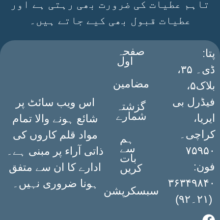
تاہم عطیات کی ضرورت بھی رہتی ہے اور
عطیات قبول بھی کیے جاتے ہیں۔
صفحہ
:پتا
اول
ڈی۔ ۳۵،
مضامین
بلاک۵،
فیڈرل بی
اس ویب سائٹ پر
گزشتہ
شمارے
ایریا،
شائع ہونے والا تمام
کراچی۔
مواد قلم کاروں کی
ہم
سے
۷۵۹۵۰
ذاتی آراء پر مبنی ہے۔
بات
فون:
ادارے کا ان سے متفق
کریں
۳۶۳۴۹۸۴۰
ہونا ضروری نہیں۔
سبسکرپشن
(۲۱۔۹۲)