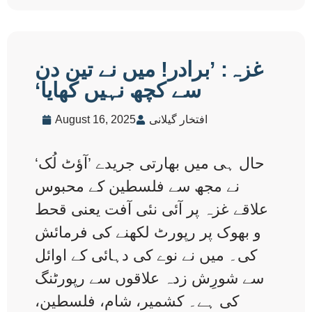
غزہ: ’برادر! میں نے تین دن
سے کچھ نہیں کھایا‘
افتخار گیلانی
August 16, 2025
حال ہی میں بھارتی جریدے ’آؤٹ لُک‘
نے مجھ سے فلسطین کے محبوس
علاقے غزہ پر آئی نئی آفت یعنی قحط
و بھوک پر رپورٹ لکھنے کی فرمائش
کی۔ میں نے نوے کی دہائی کے اوائل
سے شورِش زدہ علاقوں سے رپورٹنگ
کی ہے۔ کشمیر، شام، فلسطین،