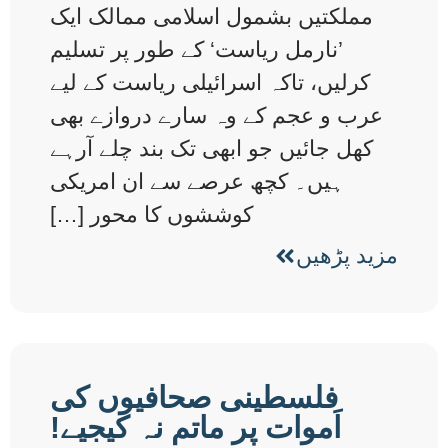
مملکتیں بشمول اسلامی ممالک ایک
’نارمل ریاست‘ کے طور پر تسلیم
کرلیں، تاکہ اسرائیلی ریاست کے لیے
عرب و عجم کے وہ سارے دروازے بھی
کھل جائیں جو ابھی تک بند چلے آرہے
ہیں۔ کچھ عرصے سے ان امریکی
کوششوں کا محور […]
مزید پڑھیں
فلسطینی صحافیوں کی
اَموات پر ماتم نہ کیجیے!