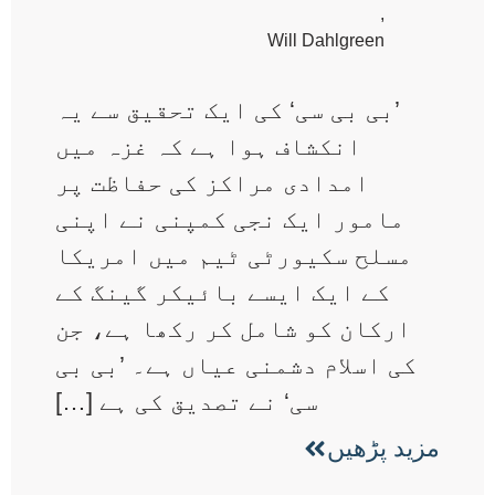
,
Will Dahlgreen
’بی بی سی‘ کی ایک تحقیق سے یہ
انکشاف ہوا ہے کہ غزہ میں
امدادی مراکز کی حفاظت پر
مامور ایک نجی کمپنی نے اپنی
مسلح سکیورٹی ٹیم میں امریکا
کے ایک ایسے بائیکر گینگ کے
ارکان کو شامل کر رکھا ہے، جن
کی اسلام دشمنی عیاں ہے۔ ’بی بی
سی‘ نے تصدیق کی ہے […]
مزید پڑھیں