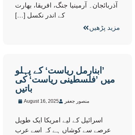
آذربائجان۔ آرمینیا جنگ، افریقا، بھارت
کے اندر نکسل […]
مزید پڑھیں
’ابنارمل ریاست‘ کے پہلو
میں ’فلسطینی ریاست‘ کی
باتیں
منصور جعفر
August 16, 2025
اسرائیل کے لیے امریکا ایک طویل
عرصے سے کوشاں ہے کہ اسے عرب