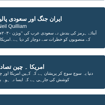
ایران جنگ اور سعودی پال
eil Quilliam
آ
کے منصوبوں کو خطرات سے دوچار کر دیا ہے۔امریکا 
امریکا ۔ چین تصاد
دنیا یہ سوچ سوچ کر پریشان ہے کہ کہیں امریکا اور چ
کوشش کی جارہی ہے کہ ایسا نہ ہو۔ ب