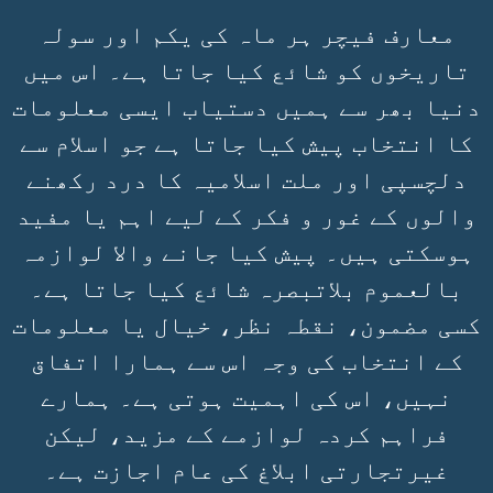
معارف فیچر ہر ماہ کی یکم اور سولہ
تاریخوں کو شائع کیا جاتا ہے۔ اس میں
دنیا بھر سے ہمیں دستیاب ایسی معلومات
کا انتخاب پیش کیا جاتا ہے جو اسلام سے
دلچسپی اور ملت اسلامیہ کا درد رکھنے
والوں کے غور و فکر کے لیے اہم یا مفید
ہوسکتی ہیں۔ پیش کیا جانے والا لوازمہ
بالعموم بلاتبصرہ شائع کیا جاتا ہے۔
کسی مضمون، نقطہ نظر، خیال یا معلومات
کے انتخاب کی وجہ اس سے ہمارا اتفاق
نہیں، اس کی اہمیت ہوتی ہے۔ ہمارے
فراہم کردہ لوازمے کے مزید، لیکن
غیرتجارتی ابلاغ کی عام اجازت ہے۔