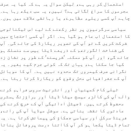
استعمال کر رہی ہے، لیکن سوال یہ ہے کہ کیا یہ صرف
مجرموں کا سراغ لگاتی ہے؟ نہیں، یہ سب دیکھ رہا ہے۔
چاہے آپ کسی ریلی، مظاہرے، یا رہائشی علاقے میں ہوں۔
سیاسی سرگرمیوں پر نظر رکھنے کے لیے اس ٹیکنالوجی
کا استعمال اب عام ہو گیا ہے۔ اگر آپ کسی احتجاج میں
شرکت کریں گے تو آپ کی تصویر ریکارڈ کی جائے گی۔ آپ
کی شناخت الگورتھم کے ذریعے ڈیٹا بیس سے منسلک ہو
جائے گی، اور آپ کو ممکنہ ’شرپسند‘ کے طور پر نشان زد
کیا جا سکتا ہے، یہاں تک کہ کوئی جرم کیے بغیر۔ یہ
نگرانی صرف کیمروں تک محدود نہیں ہے۔ آپ کا موبائل
آپ کے جغرافیائی محل وقوع کو ریکارڈ کرتا رہتا ہے۔
ٹیلی کام کمپنیاں اور انٹرنیٹ سروس فراہم کرنے
والے آپ کی کالز، میسج میٹا ڈیٹا اور براؤزنگ ہسٹری
محفوظ کرتے ہیں۔ ڈجیٹل ادائیگی آپ کے خرچ کرنے کی
عادتوں کا نقشہ بناتی ہے۔ سوشل میڈیا آپ کی رائے،
فرینڈ سرکل اور سیاسی جھکاؤ کی پیمائش کرتا ہے۔ یہ
تمام ڈیٹا یکجا ہو کر آپ کااتنا درست پروفائل بناتا