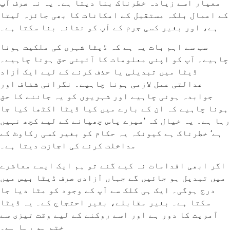
معیار اسے زیادہ خطرناک بنا دیتا ہے۔ یہ نہ صرف آپ
کے اعمال بلکہ مستقبل کے امکانات کا بھی جائزہ لیتا
ہے، اور بغیر کسی جرم کے آپ کو نشانہ بنا سکتا ہے۔
سب سے اہم بات یہ ہے کہ ڈیٹا شہری کی ملکیت ہونا
چاہیے۔ آپ کو اپنی معلومات کا آئینی حق ہونا چاہیے۔
ڈیٹا میں تبدیلی یا حذف کرنے کے لیے ایک آزاد
عدالتی عمل لازمی ہونا چاہیے۔ نگرانی شفاف اور
جوابدہ ہونی چاہیے اور شہریوں کو یہ جاننے کا حق
ہونا چاہیے کہ ان کے بارے میں کیا ڈیٹا اکٹھا کیا جا
رہا ہے۔ یہ خیال کہ ’میرے پاس چھپانے کے لیے کچھ نہیں
ہے‘ خطرناک ہے کیونکہ یہ حکام کو بغیر کسی رکاوٹ کے
مداخلت کرنے کی اجازت دیتا ہے۔
اگر ابھی اقدامات نہ کیے گئے تو ہم ایک ایسے معاشرے
میں تبدیل ہو جائیں گے جہاں آزادی صرف ڈیٹا بیس میں
درج ہوگی۔ ایک ہی کلک سے آپ کے وجود کو مٹا دیا جا
سکتا ہے۔ بغیر مقابلے، بغیر احتجاج کے۔ یہ ڈیٹا
آمریت کا دور ہے اور اسے روکنے کے لیے وقت تیزی سے
ختم ہو رہا ہے۔