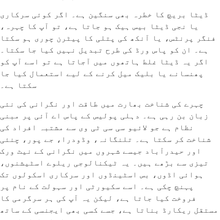
ڈیٹا بریچ کا خطرہ بھی سنگین ہے۔ اگر کوئی سرکاری
یا نجی ڈیٹا بیس ہیک ہو جاتا ہے، تو آپ کا چہرہ،
فنگر پرنٹس، یا آنکھ کی پتلی کا پیٹرن چوری ہو سکتا
ہے۔ ان کو پاس ورڈ کی طرح تبدیل نہیں کیا جا سکتا۔
اگر یہ ڈیٹا غلط ہاتھوں میں آجاتا ہے تو اسے آپ کو
پھنسانے یا بلیک میل کرنے کے لیے استعمال کیا جا
سکتا ہے۔
چہرے کی شناخت بھارت میں طاقت اور نگرانی کی نئی
زبان بن رہی ہے۔ دہلی پولیس کے پاس اے آئی پر مبنی
نظام ہے جو لائیو سی سی ٹی وی سے مشتبہ افراد کی
شناخت کر سکتا ہے۔ تلنگانہ، وڈودرا، جے پور، چنئی
اور حیدرآباد جیسے شہروں میں نگرانی کے نیٹ ورک
تیزی سے بڑھے ہیں۔ یہ ٹیکنالوجی ریلوے اسٹیشنوں،
ہوائی اڈوں، بس اسٹینڈوں اور سرکاری اسکولوں تک
پہنچ چکی ہے۔ اسے سکیورٹی اور سہولت کے نام پر
فروخت کیا جاتا ہے، لیکن یہ آپ کی ہر سرگرمی کا
مستقل ریکارڈ بناتا ہے، جسے کسی بھی ایجنسی کے ساتھ