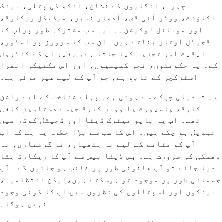
چہرہ، انگلیوں کے نشان، آنکھ کی پتلی، بینک
اکاؤنٹ، ووٹر آئی ڈی، آدھار نمبر، میڈیکل ریکارڈ،
اور موبائل لوکیشن۔۔۔ یہ سب مشترکہ طور پرآپ کا
ڈجیٹل اوتار بناتے ہیں۔ ان سب کا سرورز پر اسٹور،
اپڈیٹ اور تجزیہ کیا جاتا ہے، بغیر آپ کے کنٹرول
کے۔ یہ حکومتوں، نجی کمپنیوں، اور اس تکنیکی انفرا
اسٹرکچر کے تابع ہے، جو آپ کے لیے غیر مرئی ہے۔
یہ تبدیلی چپکے سے ہوئی ہے۔ پہلے شناخت کے لیے راشن
کارڈ، پاسپورٹ یا ووٹر کارڈ جیسے دستاویز کافی
تھے۔ اب یہ بایو میٹرک ڈیٹا اور ڈجیٹل کوڈز میں
تبدیل ہو چکے ہیں۔ اس کا سب سے بڑا خطرہ یہ ہے کہ اب
آپ کو مٹانے کے لیے نہ ہتھیار، نہ گرفتاری، نہ
دھمکی کی ضرورت ہے۔ بس ڈیٹا بیس سے آپ کا ریکارڈ ہٹا
دیا جائے تو آپ قانونی طور پر غائب ہو جائیں گے۔ آپ
جسمانی طور پر موجود تو ہوسکتے ہیں،لیکن انتظامیہ،
بینکوں اور اسپتالوں کی نظروں میں آپ کا کوئی وجود
نہیں ہوگا۔