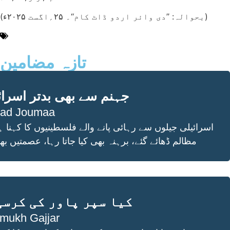
(بحوالہ: ’’دی وائر اردو ڈاٹ کام‘‘۔ ۲۵؍اگست ۲۰۲۵ء)
سائبر سکیورٹی
تازہ مضامین
جہنم سے بھی بدتر اسرائ
ad Joumaa
اسرائیلی جیلوں سے رہائی پانے والے فلسطینیوں کا کہنا ہ
مظالم ڈھائے گئے، برہنہ بھی کیا جاتا رہا، عصمتیں 
کیا سپر پاور کی کرسی
mukh Gajjar