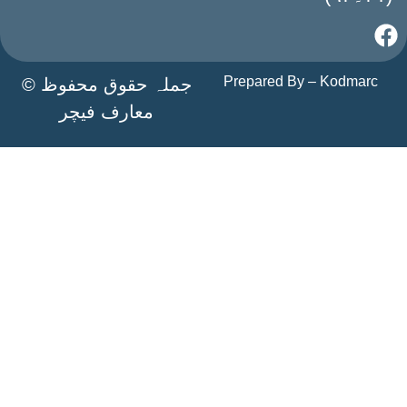
Prepared By –
Kodmarc
جملہ حقوق محفوظ ©
معارف فیچر