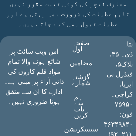
معارف فیچر کی کوئی قیمت مقرر نہیں
تاہم عطیات کی ضرورت بھی رہتی ہے اور
عطیات قبول بھی کیے جاتے ہیں۔
صفحہ
:پتا
اول
اس ویب سائٹ پر
ڈی۔ ۳۵،
شائع ہونے والا تمام
مضامین
بلاک۵،
مواد قلم کاروں کی
فیڈرل بی
گزشتہ
ذاتی آراء پر مبنی ہے۔
شمارے
ایریا،
ادارے کا ان سے متفق
کراچی۔
ہم
ہونا ضروری نہیں۔
سے
۷۵۹۵۰
بات
فون:
کریں
۳۶۳۴۹۸۴۰
سبسکرپشن
(۲۱۔۹۲)