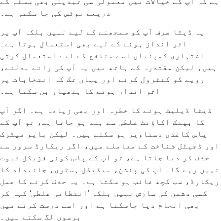
ہے کہ آپ کے خیالات میں معمولی سی تبدیلی بھی سسٹم کے
ذریعے نوٹس کی جا سکتی ہے۔
یہ ڈیٹا صرف آپ کو سمجھنے کے لیے نہیں بلکہ آپ پر
اثر انداز ہونے کے لیے بھی استعمال ہوتا ہے۔
اشتہاری کمپنیاں اسے منافع کے لیے استعمال کرتی
ہیں، لیکن مقتدرہ کے ہاتھ میں یہ آپ کی رائے بدلنے،
رویے کو کنٹرول کرنے اور یہاں تک کہ انتخابات پر
اثر انداز ہونے کا ہتھیار بن سکتا ہے۔
ڈیٹا ڈیلیٹ ہونے کا خطرہ اور بھی زیادہ ہے۔ اگر آپ
کا بینک اکاؤنٹ غلطی سے بند ہو جاتا ہے، تو آپ کے
پاس کاغذی دستاویز ہو سکتے ہیں۔ لیکن بایو میٹرک
اور ڈجیٹل شناخت کے معاملے میں، اگر ریکارڈ سرور سے
حذف کر دیا جاتا ہے، تو آپ کے پاس کوئی فزیکل ثبوت
نہیں رہے گا۔ آپ کی پنشن، میڈیکل ہسٹری، جائیداد کا
ریکارڈ، سب کچھ غائب ہو سکتا ہے۔ یہ حذف کرنے کا عمل
کسی دشمن کی سازش نہیں بلکہ ’انتظامی غلطی‘ کہہ کر
بھی انجام دیا جاسکتا ہے اور اسے درست کرنے میں
برسوں لگ سکتے ہیں۔