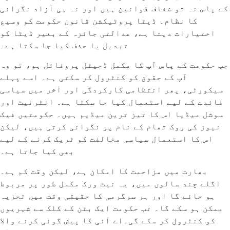
کے پاس نہ تو شفاف قوانین ہیں اور نہ ہی آزاد نگرانی
کا نظام۔ ڈیٹا پروٹیکشن قانون حکومت کو وسیع
اختیارات دیتا ہے، عدالتی جائزہ کے بغیر ڈیٹا کو
تبدیل یا حذف کیا جا سکتا ہے۔
جب حکومت کے پاس آپ کا مکمل ڈجیٹل پروفائل ہو، تو وہ
آپ کے حقوق کو کنٹرول کر سکتی ہے۔ اسے پہلے
سیکورٹی، پھر انتظامی کارکردگی اور آخر میں سیاسی
فائدے کے لیے استعمال کیا جا سکتا ہے۔ انٹرنیٹ اور
سوشل میڈیا اس کا تیز ترین میڈیم ہیں۔ حکومتیں فیک
نیوز کی روک تھام کے نام پر نگرانی کرتی ہیں، لیکن
اس کا استعمال سیاسی مخالفت کو ٹریک کرنے کے لیے
بھی کیا جاتا ہے۔
بھارت میں مزاحمت کا امکان ہے، لیکن وقت کم ہے۔
اگلے چند سالوں میں، یہ نیٹ ورک مکمل طور پر مربوط
ہو جائے گا اور ہر سرگرمی کا حقیقی وقت میں تجزیہ
ممکن ہو سکے گا۔ تب حکومت ایک بٹن کے کلک سے شہریوں
کو کنٹرول کر سکے گی۔اے آئی کا پیش گوئی کرنے والا