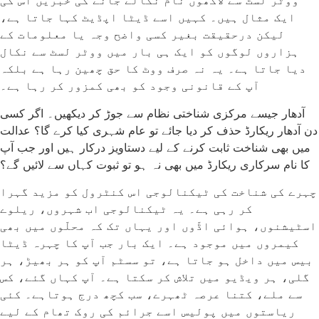
ووٹر لسٹ سے لاکھوں نام نکالے جانے کی خبریں اس کی
ایک مثال ہیں۔ کہیں اسے ڈیٹا اپڈیٹ کہا جاتا ہے،
لیکن درحقیقت بغیر کسی واضح وجہ یا معلومات کے
ہزاروں لوگوں کو ایک ہی بار میں ووٹر لسٹ سے نکال
دیا جاتا ہے۔ یہ نہ صرف ووٹ کا حق چھین رہا ہے بلکہ
آپ کے قانونی وجود کو بھی کمزور کر رہا ہے۔
آدھار جیسے مرکزی شناختی نظام سے جوڑ کر دیکھیں۔ اگر کسی
دن آدھار ریکارڈ حذف کر دیا جائے تو عام شہری کیا کرے گا؟ عدالت
میں بھی شناخت ثابت کرنے کے لیے دستاویز درکار ہیں اور جب آپ
کا نام سرکاری ریکارڈ میں بھی نہ ہو تو ثبوت کہاں سے لائیں گے؟
چہرے کی شناخت کی ٹیکنالوجی اس کنٹرول کو مزید گہرا
کر رہی ہے۔ یہ ٹیکنالوجی اب شہروں، ریلوے
اسٹیشنوں، ہوائی اڈّوں اور یہاں تک کہ محلّوں میں بھی
کیمروں میں موجود ہے۔ ایک بار جب آپ کا چہرہ ڈیٹا
بیس میں داخل ہو جاتا ہے، تو سسٹم آپ کو ہر بھیڑ، ہر
گلی، ہر ویڈیو میں تلاش کر سکتا ہے۔ آپ کہاں گئے، کس
سے ملے، کتنا عرصہ ٹھہرے، سب کچھ درج ہوتاہے۔ کئی
ریاستوں میں پولیس اسے جرائم کی روک تھام کے لیے