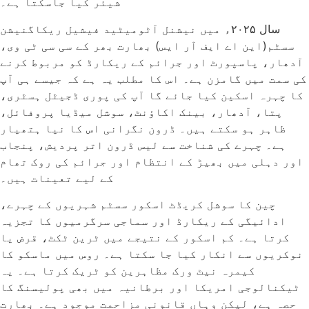
شیئر کیا جاسکتا ہے۔
سال ۲۰۲۵ء میں نیشنل آٹومیٹید فیشیل ریکاگنیشن
سسٹم(این اے ایف آر ایس) بھارت بھر کے سی سی ٹی وی،
آدھار، پاسپورٹ اور جرائم کے ریکارڈ کو مربوط کرنے
کی سمت میں گامزن ہے۔ اس کا مطلب یہ ہے کہ جیسے ہی آپ
کا چہرہ اسکین کیا جائے گا آپ کی پوری ڈجیٹل ہسٹری،
پتا، آدھار، بینک اکاؤنٹ، سوشل میڈیا پروفائل،
ظاہر ہو سکتے ہیں۔ ڈرون نگرانی اس کا نیا ہتھیار
ہے۔ چہرے کی شناخت سے لیس ڈرون اتر پردیش، پنجاب
اور دہلی میں بھیڑ کے انتظام اور جرائم کی روک تھام
کے لیے تعینات ہیں۔
چین کا سوشل کریڈٹ اسکور سسٹم شہریوں کے چہرے،
ادائیگی کے ریکارڈ اور سماجی سرگرمیوں کا تجزیہ
کرتا ہے۔ کم اسکور کے نتیجے میں ٹرین ٹکٹ، قرض یا
نوکریوں سے انکار کیا جا سکتا ہے۔ روس میں ماسکو کا
کیمرہ نیٹ ورک مظاہرین کو ٹریک کرتا ہے۔ یہ
ٹیکنالوجی امریکا اور برطانیہ میں بھی پولیسنگ کا
حصہ ہے، لیکن وہاں قانونی مزاحمت موجود ہے۔ بھارت