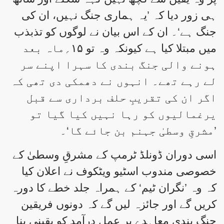
ہی زور دیا کہ ’یہ ہماری جنگ نہیں، ان کی
جنگ ہے‘۔ ان کے اس بیان نے لوگوں کو تذبذب
میں مبتلا کیا ہے کیونکہ وہ تو ۱۵؍ماہ بعد
ہونے والی جنگ بندی کا سہرا اپنے سر
لے رہے تھے۔ انہوں نے دھمکی دی تھی کہ
اگر ان کی تقریبِ حلف برداری سے قبل
یرغمالیوں کو رہا نہیں کیا گیا تو
’مشرقِ وسطیٰ جہنم بن جائے گا‘۔
اسی دوران ڈونلڈ ٹرمپ کے مشرقِ وسطیٰ کے
خصوصی مندوب اسٹیو ویٹکوف نے اعلان کیا
کہ وہ ’نگران ٹیم‘ کے ہمراہ جلد خطے کا دورہ
کریں گے اور جائزہ لیں گے کہ دونوں فریقین
جنگ بندی معاہدے پر عمل درآمد کو یقینی بنا