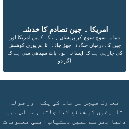
امریکا ۔ چین تصادم کا خدشہ
دنیا یہ سوچ سوچ کر پریشان ہے کہ کہیں امریکا اور
چین کے درمیان جنگ نہ چھڑ جائے۔ تاہم پوری کوشش
کی جارہی ہے کہ ایسا نہ ہو۔ بات سیدھی سی ہے کہ
اگر دو
معارف فیچر ہر ماہ کی یکم اور سولہ
تاریخوں کو شائع کیا جاتا ہے۔ اس میں
دنیا بھر سے ہمیں دستیاب ایسی معلومات