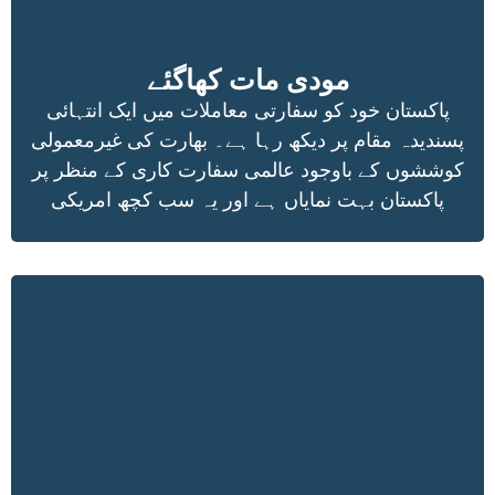
مودی مات کھاگئے
پاکستان خود کو سفارتی معاملات میں ایک انتہائی
پسندیدہ مقام پر دیکھ رہا ہے۔ بھارت کی غیرمعمولی
کوششوں کے باوجود عالمی سفارت کاری کے منظر پر
پاکستان بہت نمایاں ہے اور یہ سب کچھ امریکی