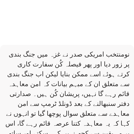
نومنتخب امریکی صدر نے غزہ میں جنگ بندی
پر زور دیا اور پھر فیصلہ کُن سفارت کاری
کرتے ہوئے اسے ممکن بنایا لیکن اب جنگ بندی
سے متعلق ان کے مبہم بیانات کہ امن معاہدہ
قائم رہے گا نہیں، پریشان کُن ہیں۔ صدارتی
دفتر سنبھالنے کے بعد ڈونلڈ ٹرمپ سے امن
معاہدے سے متعلق سوال پوچھا گیا تو انہوں نے
کہا کہ یہ معاہدہ کتنا عرصہ قائم رہے گا، اس
پر وہ یقین سے کچھ نہیں کہہ سکتے اور ساتھ