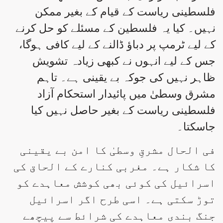
فلسطینی ریاست کے قیام کے بغیر ممکن
نہیں۔ کیا یہ فلسطین کے مسئلے کو حل کرنے
کے لیے ٹرمپ پر دباؤ ڈالنے کے لیے کافی ہوگا،
جس کے لیے انہوں نے کبھی زیادہ تشویش
ظاہر نہیں کی جوکہ بے یقینی ہے۔ تاہم
مشرق وسطیٰ میں پائیدار استحکام آزاد
فلسطینی ریاست کے بغیر حاصل نہیں کیا
جاسکتا۔
فی الحال مشرقِ وسطیٰ کا امن بے یقینی
کا شکار ہے۔ مغربی کنارے کے الحاق کی
اسرائیل کی کوئی بھی کوشش معاہدے کو
توڑ سکتی ہے۔ اسی طرح اگر اسرائیل
جنگ بندی معاہدے کی شرائط سے پیچھے