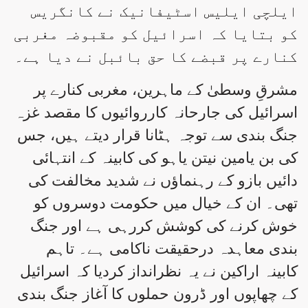
ایلچی ایلیس اسٹیفانیک نے کانگریس
کو بتایا کہ اسرائیل کو مقبوضہ مغربی
کنارے پر قبضے کا حق بائبل نے دیا ہے۔
مشرقِ وسطیٰ کے ماہرین، مغربی کنارے پر
اسرائیل کی جارحانہ کارروائیوں کا مقصد غزہ
جنگ بندی سے توجہ ہٹانا قرار دیتے ہیں، جس
کی بن یامین نیتن یاہو کی کابینہ کے انتہائی
دائیں بازو کے رہنماؤں نے شدید مخالفت کی
تھی۔ ان کے خیال میں حکومت دوسروں کو
خوش کرنے کی کوشش کررہی ہے اور جنگ
بندی معاہدہ درحقیقت ناکامی ہے۔ تاہم
کابینہ اراکین نے یہ نظرانداز کردیا کہ اسرائیل
کے چھاپوں اور ڈرون حملوں کا آغاز جنگ بندی