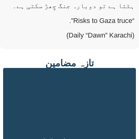
ہٹتا ہے تو دوبارہ جنگ چِھڑ سکتی ہے۔
“Risks to Gaza truce”.
(Daily “Dawn” Karachi)
تازہ مضامین