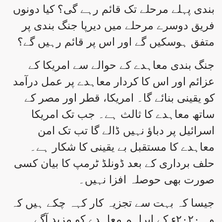
بندی پہلے مرحلے تک قائم رہے گی؟ کیا دونوں
فریق دوسرے مرحلے میں دیرپا جنگ بندی پر
متفق ہوسکیں گے اور اس پر قائم رہیں گے؟
جنگ بندی معاہدے کے حوالے سے امریکا کے
عزائم اور اس کا کردار معاہدے پر عمل درآمد
کو یقینی بنائے گا۔ امریکا، قطر اور مصر کے
ساتھ معاہدے کا ثالث ہے۔ جب تک امریکا
اسرائیل پر دباؤ نہیں ڈالے گا تب تک امن
معاہدے کا مستقبل بے یقینی کا شکار ہے۔
حلف برداری کے بعد ڈونلڈ ٹرمپ کا بیان کسی
صورت بھی حوصلہ افزا نہیں۔
جیسا کہ بہت سے تجزیہ کار کہہ چکے ہیں کہ
وہ ۲۰۲۰ء کے ابراہم معاہدے کو مزید آگے