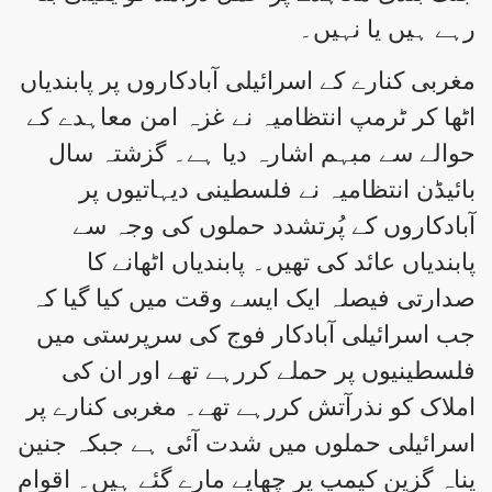
رہے ہیں یا نہیں۔
مغربی کنارے کے اسرائیلی آبادکاروں پر پابندیاں
اٹھا کر ٹرمپ انتظامیہ نے غزہ امن معاہدے کے
حوالے سے مبہم اشارہ دیا ہے۔ گزشتہ سال
بائیڈن انتظامیہ نے فلسطینی دیہاتیوں پر
آبادکاروں کے پُرتشدد حملوں کی وجہ سے
پابندیاں عائد کی تھیں۔ پابندیاں اٹھانے کا
صدارتی فیصلہ ایک ایسے وقت میں کیا گیا کہ
جب اسرائیلی آبادکار فوج کی سرپرستی میں
فلسطینیوں پر حملے کررہے تھے اور ان کی
املاک کو نذرآتش کررہے تھے۔ مغربی کنارے پر
اسرائیلی حملوں میں شدت آئی ہے جبکہ جنین
پناہ گزین کیمپ پر چھاپے مارے گئے ہیں۔ اقوامِ