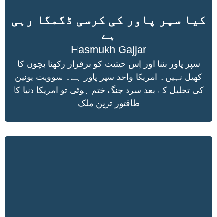
کیا سپر پاور کی کرسی ڈگمگا رہی
ہے
Hasmukh Gajjar
سپر پاور بننا اور اِس حیثیت کو برقرار رکھنا بچوں کا
کھیل نہیں۔ امریکا واحد سپر پاور ہے۔ سوویت یونین
کی تحلیل کے بعد سرد جنگ ختم ہوئی تو امریکا دنیا کا
طاقتور ترین ملک