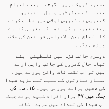
مسترد کرچکے ہیں۔ گزشتہ ہفتے اقوامِ
متحدہ کے سیکرٹری جنرل انتونیو
گوتریس نے ڈیووس اجلاس میں خطاب کرتے
ہوئے خبردار کیا تھا کہ مغربی کنارے
کا الحاق بین الاقوامی قوانین کی خلاف
ورزی ہوگی۔
دوسری جانب غزہ میں فلسطینی اپنے
تباہ حال گھروں کی جانب واپس آرہے
ہیں تو اب نقصانات واضح ہورہے ہیں۔
مسمار عمارتوں کے ملبے تلے مزید شہدا
کی لاشیں برآمد ہورہی ہیں۔ ۱۵؍ماہ کی
جنگ میں ۴۷ ہزار افراد شہید ہوئے جبکہ
اب شہدا کی تعداد میں مزید اضافہ