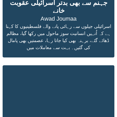
جہنم سے بھی بدتر اسرائیلی عقوبت
خانے
Awad Joumaa
اسرائیلی جیلوں سے رہائی پانے والے فلسطینیوں کا کہنا
ہے کہ اُنہیں انسانیت سوز ماحول میں رکھا گیا، مظالم
ڈھائے گئے، برہنہ بھی کیا جاتا رہا، عصمتیں بھی پامال
کی گئیں۔ بہت سے معاملات میں