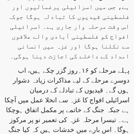
ہے، جس میں اسرائیلی یرغمالیوں اور
فلسطینی قیدیوں کا تبادلہ ہوگا جوکہ
اس وقت مرحلہ وار جاری ہے۔ اسرائیلی
افواج کو فلسطینی آبادی والے علاقوں
سے نکلنا ہوگا اور غزہ میں انسانی
امداد کے داخلے کی اجازت دینا ہوگی۔
پہلے مرحلے کو ۱۶؍روز گزر چکے ہیں، اب
دوسرے مرحلے کے لیے مذاکرات زیادہ دشوار
ہوں گے۔ قیدیوں کے تبادلے کے درمیان
اسرائیلی افواج کا غزہ سے انخلا عمل میں آچکا
ہے جبکہ جنگ کے خاتمے پر مکمل اتفاق ہوچکا
ہے۔ تیسرا مرحلہ غزہ کی تعمیر نو پر مرکوز
ہوگا۔ اس بارے میں خدشات ہیں کہ کیا جنگ