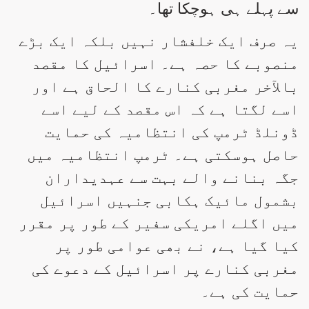
سے پہلے ہی ہوچکا تھا۔
یہ صرف ایک خلفشار نہیں بلکہ ایک بڑے
منصوبے کا حصہ ہے۔ اسرائیل کا مقصد
بالآخر مغربی کنارے کا الحاق ہے اور
اسے لگتا ہے کہ اس مقصد کے لیے اسے
ڈونلڈ ٹرمپ کی انتظامیہ کی حمایت
حاصل ہوسکتی ہے۔ ٹرمپ انتظامیہ میں
جگہ بنانے والے بہت سے عہدیداران
بشمول مائیک ہکابی جنہیں اسرائیل
میں اگلے امریکی سفیر کے طور پر مقرر
کیا گیا ہے، نے بھی عوامی طور پر
مغربی کنارے پر اسرائیل کے دعوے کی
حمایت کی ہے۔