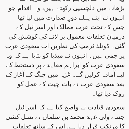
بڑھانے میں دلچسپی رکھتے ہیں، وہ اقدام جو
انہوں نے اپنے پہلے دورِ صدارت میں لیا تھا
جس کے تحت عرب ممالک اور اسرائیل کے
درمیان تعلقات معمول پر لانے کی کوشش کی
گئی۔ ڈونلڈ ٹرمپ کی نظریں اب سعودی عرب
پر جمی ہیں۔ انہوں نے میڈیا کو بتایا ہے کہ وہ
سعودی عرب کو ابراہم معاہدے پر دستخط کے
لیے آمادہ کرلیں گے۔ غزہ میں جنگ کے آغاز کے
بعد سعودی عرب نے بات چیت کے عمل کو
روک دیا تھا۔
سعودی قیادت نے واضح کیا ہے کہ اسرائیل
جسے ولی عہد محمد بن سلمان نے نسل کشی
کا مرتکب قرار دیا ہے، اس کے ساتھ تعلقات