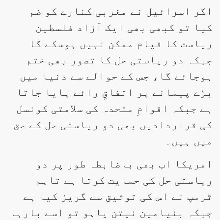
اگر اسرائیل نے مغربی کنارے کو ضم
کیا تو کبھی بھی ایک آزاد فلسطین
ریاست کا قیام ممکن نہیں ہوسکے گا
جبکہ دو ریاستی حل کا تصور بھی ختم
ہوجائے گا، جس کے حوالے سے دنیا میں
بڑے پیمانے پر اتفاقِ رائے پایا جاتا
ہے جبکہ اقوامِ متحدہ کی سلامتی کونسل
کی قراردادیں بھی دو ریاستی حل کے حق
میں ہیں۔
امریکا اب بھی باضابطہ طور پر دو
ریاستی حل کی حمایت کرتا ہے تاہم
ٹرمپ نے اس کی توثیق سے گریز کیا ہے
جبکہ بنیامین نیتن یاہو تو اسے بارہا