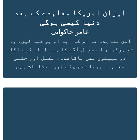
ایران امریکا معاہدے کے بعد
دنیا کیسی ہوگی
عامر خاکوانی
امن معاہدہ یا اس کا ایم او یو کہہ لیں، وہ
تو ہوگیا، اب سوال آگے کا ہے۔ اللہ کرے اگلے
دو مہینوں میں باقاعدہ، مکمل اور حتمی
معاہدہ ہوجائے جس کے قوی امکانات ہیں