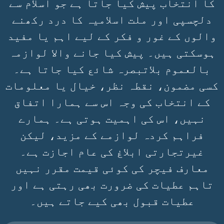
کا انتخاب پیش کیا جاتا ہے جو اسلام سے
دلچسپی اور ملت اسلامیہ کا درد رکھنے
والوں کے غور و فکر کے لیے اہم یا مفید
ہوسکتی ہیں۔ پیش کیا جانے والا لوازمہ
بالعموم بلاتبصرہ شائع کیا جاتا ہے۔
کسی مضمون، نقطہ نظر، خیال یا معلومات
کے انتخاب کی وجہ اس سے ہمارا اتفاق
نہیں، اس کی اہمیت ہوتی ہے۔ ہمارے
فراہم کردہ لوازمے کے مزید، لیکن
غیرتجارتی ابلاغ کی عام اجازت ہے۔
معارف فیچر کی کوئی قیمت مقرر نہیں
تاہم عطیات کی ضرورت بھی رہتی ہے اور
عطیات قبول بھی کیے جاتے ہیں۔