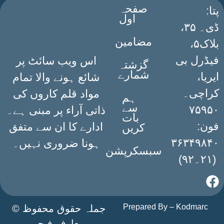
صفحہ
:پتا
اول
ڈی۔ ۳۵،
مضامین
بلاک۵،
فیڈرل بی
اس ویب سائٹ پر
گزشتہ
شمارے
ایریا،
شائع ہونے والا تمام
کراچی۔
مواد قلم کاروں کی
ہم
سے
۷۵۹۵۰
ذاتی آراء پر مبنی ہے۔
بات
فون:
ادارے کا ان سے متفق
کریں
۳۶۳۴۹۸۴۰
ہونا ضروری نہیں۔
سبسکرپشن
(۲۱۔۹۲)
Prepared By –
Kodmarc
جملہ حقوق محفوظ ©
معارف فیچر