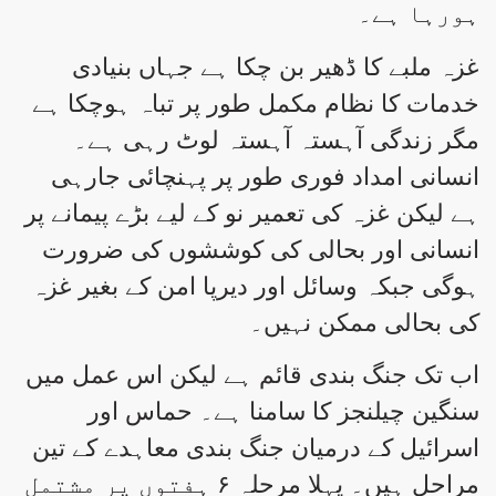
ہورہا ہے۔
غزہ ملبے کا ڈھیر بن چکا ہے جہاں بنیادی
خدمات کا نظام مکمل طور پر تباہ ہوچکا ہے
مگر زندگی آہستہ آہستہ لوٹ رہی ہے۔
انسانی امداد فوری طور پر پہنچائی جارہی
ہے لیکن غزہ کی تعمیر نو کے لیے بڑے پیمانے پر
انسانی اور بحالی کی کوششوں کی ضرورت
ہوگی جبکہ وسائل اور دیرپا امن کے بغیر غزہ
کی بحالی ممکن نہیں۔
اب تک جنگ بندی قائم ہے لیکن اس عمل میں
سنگین چیلنجز کا سامنا ہے۔ حماس اور
اسرائیل کے درمیان جنگ بندی معاہدے کے تین
مراحل ہیں۔ پہلا مرحلہ ۶ ہفتوں پر مشتمل