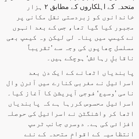
متحدہ کے اہلکاروں کے مطابق ۲ ہزار
خاندانوں کو زبردستی نقل مکانی پر
مجبور کیا گیا تھا، جس کے بعد انہوں
نے کیمپ میں پناہ لی لیکن وہ کیمپ بھی
مسلسل چھاپوں کی وجہ سے ’تقریباً
ناقابلِ رہائش‘ ہوچکے ہیں۔
پابندیاں اٹھانے کے ایک دن بعد
اسرائیل نے مغربی کنارے میں آئرن وال
نامی ’وسیع‘ فوجی آپریشن کا آغاز کیا۔
اسرائیل محسوس کررہا ہے کہ پابندیاں
اٹھا کر واشنگٹن نے اسرائیل کی حوصلہ
افزائی کی ہے۔ دوسری جانب ٹرمپ
انتظامیہ کے اقوامِ متحدہ کے نئے