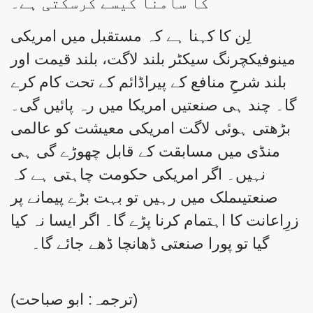
کا سامنا کیسے کرسکتی ہے۔
لِن کا کہنا ہے کہ مستقبل میں امریکی
مینوفیکچرنگ سیکٹر بلند لاگت، بلند قیمت اور
بلند شرحِ منافع کے پیراڈائم کے تحت کام کرے
گا۔ چند ہی صنعتیں امریکا میں رہ پائیں گی۔
بڑھتی ہوئی لاگت امریکی معیشت کو عالمی
منڈی میں مسابقت کے قابل چھوڑے گی ہی
نہیں۔ اگر امریکی حکومت چاہتی ہے کہ
صنعتیںملک میں رہیں تو بہت بڑے پیمانے پر
زرِاعانت کا اہتمام کرنا پڑے گا۔ اگر ایسا نہ کیا
گیا تو پورا صنعتی ڈھانچا ڈھے جائے گا۔
(ترجمہ: ابو صباحت)