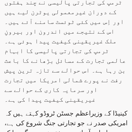
ٹرمپ کی تجارتی پالیسی نے چند ہفتوں
کے دوران غیرمعمولی یوٹرن لیے ہیں
اور اِس میں کئی ٹوئسٹ سامنے آئے ہیں۔
اس کے نتیجے میں اندرون اور بیرونِ
ملک غیریقینی کیفیت پیدا ہوئی ہے۔
ٹرمپ کی تجارتی پالیسی کا ابہام
عالمی تجارت کے مسائل بڑھانے کا باعث
بن رہا ہے۔ اس حوالے سے تازہ ترین پیش
رفت نے پورے شمالی امریکا میں تجارت
اور سرمایہ کاری کے حوالے سے
غیریقینی کیفیت پیدا کی ہے۔
کینیڈا کے وزیراعظم جسٹن ٹروڈو کہتے ہیں کہ
امریکی صدر نے جو تجارتی جنگ شروع کی ہے،