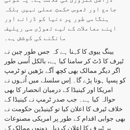
جامع اور ٹھوس حکمتِ عملی نہیں بلکہ
ہنگامی طور پر دنیا کو ڈرانے اور
اپنے معاملات کے لیے تھوڑی سی ریلیف
مانگنے کی کوشش ہے۔
یینگ ییوی کا کہنا ہے کہ جس طور چین نے
ٹیرف کا ڈٹ کر سامنا کیا ہے، بالکل اُسی طور
اگر دیگر ممالک بھی کچھ آگے بڑھیں تو ٹرمپ
کو پسپا ہونا پڑے گا۔ اِس سلسلے میں اُنہوں نے
امریکا اور کینیڈا کے درمیان انحصار کا بھی
حوالہ کیا ہے۔ جب صدر ٹرمپ نے کینیڈا کے
خلاف ٹیرف کا اعلان کیا تو کینیڈین حکومت نے
بھی جوابی اقدام کے طور پر امریکی مصنوعات
پر ٹیرف کا اعلان کردیا۔ دونوں ممالک کے