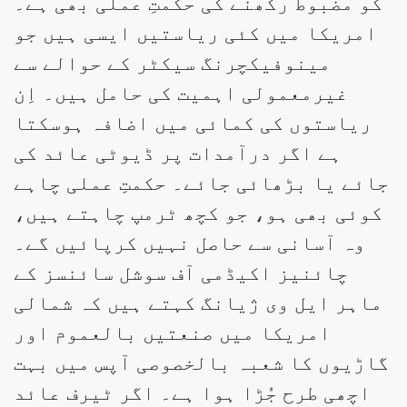
کو مضبوط رکھنے کی حکمتِ عملی بھی ہے۔
امریکا میں کئی ریاستیں ایسی ہیں جو
مینوفیکچرنگ سیکٹر کے حوالے سے
غیرمعمولی اہمیت کی حامل ہیں۔ اِن
ریاستوں کی کمائی میں اضافہ ہوسکتا
ہے اگر درآمدات پر ڈیوٹی عائد کی
جائے یا بڑھائی جائے۔ حکمتِ عملی چاہے
کوئی بھی ہو، جو کچھ ٹرمپ چاہتے ہیں،
وہ آسانی سے حاصل نہیں کرپائیں گے۔
چائنیز اکیڈمی آف سوشل سائنسز کے
ماہر ایل وی ژیانگ کہتے ہیں کہ شمالی
امریکا میں صنعتیں بالعموم اور
گاڑیوں کا شعبہ بالخصوصی آپس میں بہت
اچھی طرح جُڑا ہوا ہے۔ اگر ٹیرف عائد