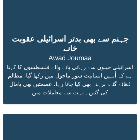
جہنم سے بھی بدتر اسرائیلی عقوبت
خانے
Awad Joumaa
اسرائیلی جیلوں سے رہائی پانے والے فلسطینیوں کا کہنا
ہے کہ اُنہیں انسانیت سوز ماحول میں رکھا گیا، مظالم
ڈھائے گئے، برہنہ بھی کیا جاتا رہا، عصمتیں بھی پامال
کی گئیں۔ بہت سے معاملات میں