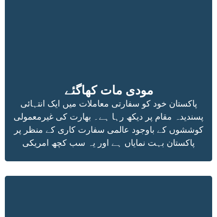
مودی مات کھاگئے
پاکستان خود کو سفارتی معاملات میں ایک انتہائی
پسندیدہ مقام پر دیکھ رہا ہے۔ بھارت کی غیرمعمولی
کوششوں کے باوجود عالمی سفارت کاری کے منظر پر
پاکستان بہت نمایاں ہے اور یہ سب کچھ امریکی