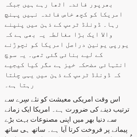
بھرپور فائدہ اٹھا رہے ہیں جبکہ
امریکا کو کچھ خاص فائدہ نہیں پہنچ
رہا۔ ڈونلڈ ٹرمپ کے ذہن میں پنپنے
والا ایک بڑا مغالطہ یہ بھی ہے کہ
یورپی یونین دراصل امریکا کو نچوڑنے
کے لیے بنائی گئی تھی۔ یہ سوچ
انتہائی مضحکہ خیز ہے مگر کیا کیجیے
کہ ڈونلڈ ٹرمپ کے ذہن میں یہی چلتا
رہتا ہے۔
اس وقت امریکی معیشت کو نئے سِرے سے
ترتیب دینے کی ضرورت ہے۔ امریکا ایک زمانے
سے دنیا بھر میں اپنی مصنوعات بہت بڑے
پیمانے پر فروخت کرتا آیا ہے۔ ساتھ ہی ساتھ