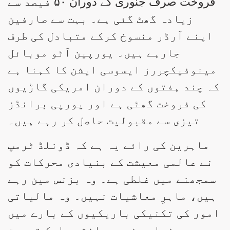
فروخت صرف جنوری کے دوران ۵۰ فیصد سے
زیادہ گھٹ گئی ہے۔ بہت سے صارفین
اپنے آرڈر منسوخ کرکے متبادل کی طرف
جارہے ہیں۔ یورپین آٹو موبائل
مینوفیکچررز ایسوسی ایشن کا کہنا ہے
کہ چند ہفتوں کے دوران امریکی گاڑیوں
کی فروخت گھٹی ہے اور یورپی برانڈز
تیزی سے مقبولیت حاصل کر رہے ہیں۔
ماہرین کی رائے یہ ہے کہ ڈونلڈ ٹرمپ
نے عالمی معیشت کے بنیادی محرکات کو
سمجھنے میں غلطی ہے۔ وہ بزنس مین رہے
ہیں، ماہرِ معاشیات نہیں۔ وہ مالیاتی
امور کی تکنیکی باریکیوں کے بارے میں
بھی زیادہ نہیں جانتے۔ ایک تربیت