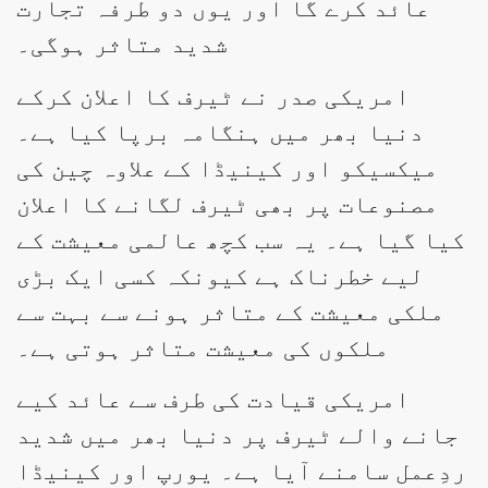
عائد کرے گا اور یوں دو طرفہ تجارت
شدید متاثر ہوگی۔
امریکی صدر نے ٹیرف کا اعلان کرکے
دنیا بھر میں ہنگامہ برپا کیا ہے۔
میکسیکو اور کینیڈا کے علاوہ چین کی
مصنوعات پر بھی ٹیرف لگانے کا اعلان
کیا گیا ہے۔ یہ سب کچھ عالمی معیشت کے
لیے خطرناک ہے کیونکہ کسی ایک بڑی
ملکی معیشت کے متاثر ہونے سے بہت سے
ملکوں کی معیشت متاثر ہوتی ہے۔
امریکی قیادت کی طرف سے عائد کیے
جانے والے ٹیرف پر دنیا بھر میں شدید
ردِعمل سامنے آیا ہے۔ یورپ اور کینیڈا