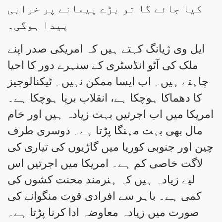
کیا جائے گا تو بڑے پیمانے پر خرابی
پیدا ہوگی۔
ایل وی ژیانگ کہتے ہیں کہ امریکی صدر اپنے
ملک کی آٹو انڈسٹری کے سنہرے دور کا احیا
چاہتے ہیں۔ اب ایسا ممکن نہیں۔ ٹیکنالوجیز
کا دھماکا ہوچکا ہے، انقلاب برپا ہوچکا ہے۔
امریکا میں اب اجرتیں بہت زیادہ ہیں اور خام
مال بھی بہت مہنگا پڑتا ہے۔ دوسری طرف
چین اور جنوبی کوریا میں گاڑیوں کی تیاری کی
لاگت خاصی کم ہے۔ امریکا میں اجرتیں اس
لیے زیادہ ہیں کہ ہنرمند محنت کشوں کی
کمی ہے۔ باہر سے افرادی قوت منگوانے کی
صورت میں زیادہ معاوضہ ادا کرنا پڑتا ہے۔