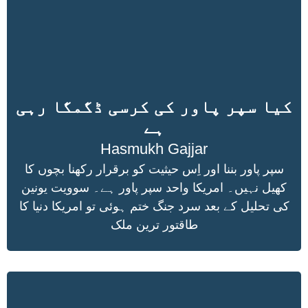
کیا سپر پاور کی کرسی ڈگمگا رہی
ہے
Hasmukh Gajjar
سپر پاور بننا اور اِس حیثیت کو برقرار رکھنا بچوں کا
کھیل نہیں۔ امریکا واحد سپر پاور ہے۔ سوویت یونین
کی تحلیل کے بعد سرد جنگ ختم ہوئی تو امریکا دنیا کا
طاقتور ترین ملک