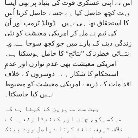
اُس نے اپنی عسکری قوت کی بنیاد پر بھی ایسا
بہت کچھ حاصل کیا ہے جسے حاصل کرنا اُس
کا استحقاق تھا ہی نہیں۔ ڈونلڈ ٹرمپ اور اُن
کی ٹیم نے مل کر امریکی معیشت کو نئی
زندگی دینے کے بارے میں جو کچھ سوچا ہے، وہ
انتہائی خطرناک ’’نتائج‘‘ کا حامل ہوسکتا ہے۔
امریکی معیشت بھی عدم توازن اور عدمِ
استحکام کا شکار ہے۔ دوسروں کے خلاف
اقدامات کے ذریعے امریکی معیشت کو مضبوط
نہیں کیا جاسکتا۔
بہت سے ماہرین کا کہنا ہے کہ
میکسیکو، چین اور کینیڈا وغیرہ کے
خلاف ٹیرف نافذ کرنا دراصل ووٹ بینک