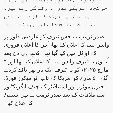
جو کچھ امریکی صدر اس وقت کر رہے ہیں،
وہ عالمی معیشت کے لیے انتہائی
خطرناک نتائج کا حامل ہوسکتا ہے۔
صدر ٹرمپ نے جس ٹیرف کو عارضی طور پر
واپس لینے کا اعلان کیا تھا، اُس کا اعلان فروری
کے اوائل میں کیا گیا تھا۔ کچھ ہی دن بعد
اُنہوں نے ٹیرف واپس لینے کا اعلان کیا تھا اور ۴
مارچ ۲۰۲۵ء کو یہ ٹیرف ایک بار پھر نافذ کردیے
گئے۔ ۵ مارچ کو امریکا کے ٹاپ آٹو میکرز فورڈ،
جنرل موٹرز اور اسٹیلانٹِز کے چیف ایگزیکٹیوز
سے ملاقات کے بعد صدر ٹرمپ نے پھر استثنیٰ
کا اعلان کیا۔