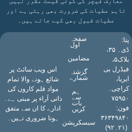
معارف فیچر کی کوئی قیمت مقرر نہیں
تاہم عطیات کی ضرورت بھی رہتی ہے اور
عطیات قبول بھی کیے جاتے ہیں۔
صفحہ
:پتا
اول
ڈی۔ ۳۵،
مضامین
بلاک۵،
فیڈرل بی
اس ویب سائٹ پر
گزشتہ
شمارے
ایریا،
شائع ہونے والا تمام
کراچی۔
مواد قلم کاروں کی
ہم
سے
۷۵۹۵۰
ذاتی آراء پر مبنی ہے۔
بات
فون:
ادارے کا ان سے متفق
کریں
۳۶۳۴۹۸۴۰
ہونا ضروری نہیں۔
سبسکرپشن
(۲۱۔۹۲)