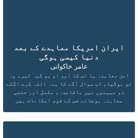
ایران امریکا معاہدے کے بعد
دنیا کیسی ہوگی
عامر خاکوانی
امن معاہدہ یا اس کا ایم او یو کہہ لیں، وہ
تو ہوگیا، اب سوال آگے کا ہے۔ اللہ کرے اگلے
دو مہینوں میں باقاعدہ، مکمل اور حتمی
معاہدہ ہوجائے جس کے قوی امکانات ہیں