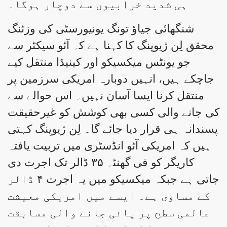
ہی شدید خرابیوں سے دوچار ہوگا۔
شنگھائی جیاؤ تونگ یونیورسٹی کی وزٹنگ
محقق لِن ژیوپنگ کا کہنا ہے کہ آٹو سیکٹر سے
جو یونٹس میکسیکو اور کینیڈا منتقل کیے
جاچکے ہیں، انہیں دوبارہ امریکی سرزمین پر
منتقل کرنا ایسا آسان نہیں۔ اس حوالے سے
کی جانے والی کسی بھی کوشش کو غیرحقیقت
پسندانہ ہی قرار دیا جائے گا۔ لِن ژیوپنگ کہتی
ہیں کہ امریکی آٹو انڈسٹری میں تربیت یافتہ
کاریگر کو فی گھنٹہ ۳۵ ڈالر تک اجرت دی
جاتی ہے جبکہ میکسیکو میں یہ اجرت ۴ ڈالر
کے مساوی ہے۔ ایسے میں امریکی معیشت
عالمی سطح پر پائی جانے والی مسابقت