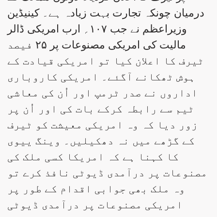
درمیان چونکہ تجارت بہت زیادہ ہے۔ کینیڈین
وزیراعظم نے جب ۱۰۷؍ ارب امریکی ڈالر
مالیت کی امریکی مصنوعات پر ۲۵ فیصد
ٹیرف کا اعلان کیا تو امریکی قیادت کے
ہوش ٹھکانے آگئے۔ امریکی کاروباری
اداروں نے صدر ٹرمپ اور اُن کی معاشی
ٹیم سے رابطہ کرکے بات کی اور اُن پر
زور دیا کہ وہ امریکی معیشت کو ٹیرف
کے گڑھے میں نہ دھکیلیں۔ وینگ ییوی
کا کہنا ہے کہ امریکا کسی ملک کی
مصنوعات پر درآمدی ڈیوٹی نافذ کرے تو
وہ ملک بھی جوابی اقدام کے طور پر
امریکی مصنوعات پر درآمدی ڈیوٹی