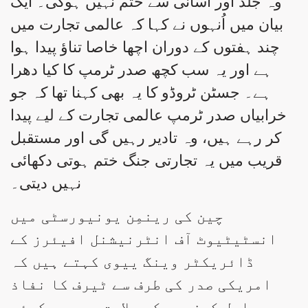
وہ جلد اور آسانی سے ختم نہیں ہوگی۔ ایک
بیان میں اُنہوں نے کہا کہ عالمی تجارت میں
چند ہفتوں کے دوران اچھا خاصا تناؤ پیدا ہوا
ہے اور یہ سب کچھ صدر ٹرمپ کا کیا دھرا
ہے۔ جسٹن ٹروڈو کا یہ بھی کہنا تھا کہ جو
خرابیاں صدر ٹرمپ عالمی تجارت کے لیے پیدا
کر رہے ہیں، وہ تادیر رہیں گی اور مستقبل
قریب میں یہ تجارتی جنگ ختم ہوتی دکھائی
نہیں دیتی۔
چین کی رینمِن یونیورسٹی میں
انسٹیٹیوٹ آف انٹرنیشنل افیئرز کے
ڈائریکٹر وینگ ییوی کہتے ہیں کہ
امریکی صدر کی طرف سے ٹیرف کا نفاذ
دراصل کمزوری کی علامت ہے۔ یہ کوئی