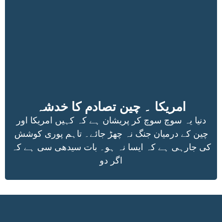
امریکا ۔ چین تصادم کا خدشہ
دنیا یہ سوچ سوچ کر پریشان ہے کہ کہیں امریکا اور
چین کے درمیان جنگ نہ چھڑ جائے۔ تاہم پوری کوشش
کی جارہی ہے کہ ایسا نہ ہو۔ بات سیدھی سی ہے کہ
اگر دو