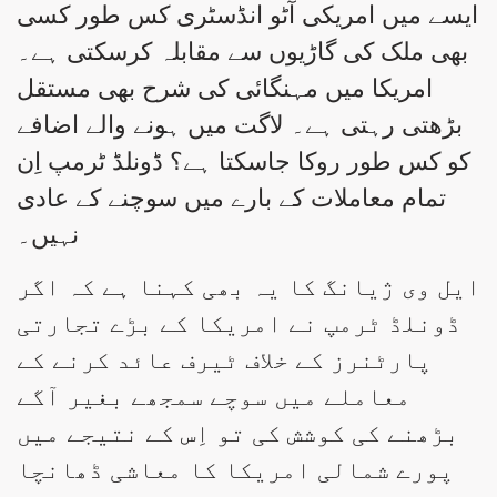
ایسے میں امریکی آٹو انڈسٹری کس طور کسی
بھی ملک کی گاڑیوں سے مقابلہ کرسکتی ہے۔
امریکا میں مہنگائی کی شرح بھی مستقل
بڑھتی رہتی ہے۔ لاگت میں ہونے والے اضافے
کو کس طور روکا جاسکتا ہے؟ ڈونلڈ ٹرمپ اِن
تمام معاملات کے بارے میں سوچنے کے عادی
نہیں۔
ایل وی ژیانگ کا یہ بھی کہنا ہے کہ اگر
ڈونلڈ ٹرمپ نے امریکا کے بڑے تجارتی
پارٹنرز کے خلاف ٹیرف عائد کرنے کے
معاملے میں سوچے سمجھے بغیر آگے
بڑھنے کی کوشش کی تو اِس کے نتیجے میں
پورے شمالی امریکا کا معاشی ڈھانچا