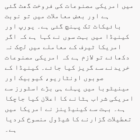
میں امریکی مصنوعات کی فروخت گھٹ گئی
ہے اور بعض معاملات میں تو نوبت
بائیکاٹ تک پہنچ گئی ہے۔ یورپ اور
کینیڈا میں بہت سوں نے کہا ہے کہ اگر
امریکا ٹیرف کے معاملے میں لچک نہ
دکھائے تو لازم ہے کہ امریکی مصنوعات
خریدنے سے گریز کیا جائے۔ کینیڈا کے
صوبوں اونٹاریو، کیوبیک اور
مینیٹوبا میں پہلے ہی بڑے اسٹورز سے
امریکی شراب ہٹانے کا اعلان کیا جاچکا
ہے۔ بہت سے کینیڈینز نے امریکا میں
تعطیلات گزارنے کا شیڈول منسوخ کردیا
ہے۔