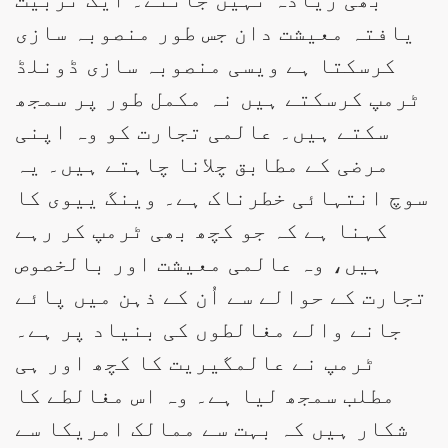
یافتہ معیشت دان جس طور منصوبہ سازی
کرسکتا ہے ویسی منصوبہ سازی ڈونلڈ
ٹرمپ کرسکتے ہیں نہ مکمل طور پر سمجھ
سکتے ہیں۔ عالمی تجارت کو وہ اپنی
مرضی کے مطابق چلانا چاہتے ہیں۔ یہ
سوچ انتہائی خطرناک ہے۔ وینگ ییوی کا
کہنا ہے کہ جو کچھ بھی ٹرمپ کر رہے
ہیں، وہ عالمی معیشت اور بالخصوص
تجارت کے حوالے سے اُن کے ذہن میں پائے
جانے والے مغالطوں کی بنیاد پر ہے۔
ٹرمپ نے عالمگیریت کا کچھ اور ہی
مطلب سمجھ لیا ہے۔ وہ اس مغالطے کا
شکار ہیں کہ بہت سے ممالک امریکا سے