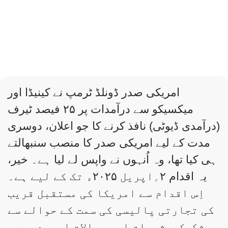
امریکی صدر ڈونلڈ ٹرمپ نے کینیڈا اور
میکسیکو سے درآمدات پر ۲۵ فیصد ٹیرف
(درآمدی ڈیوٹی) نافذ کرنے کا جو اعلان، دوسری
مدت کے لیے امریکی صدر کا منصب سنبھالتے
ہی کیا تھا، وہ اُنہوں نے واپس لے لیا ہے۔ خیر،
یہ اقدام ۲؍اپریل ۲۰۲۵ء تک کے لیے ہے۔
اِس اقدام سے امریکا کی مستقبل قریب
کی تجارتی پالیسی کی سمت کے حوالے سے
شکوک و شبہات اور سوالات ابھرے ہیں۔