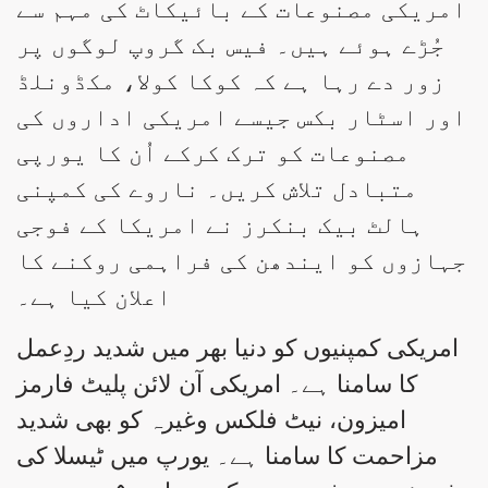
امریکی مصنوعات کے بائیکاٹ کی مہم سے
جُڑے ہوئے ہیں۔ فیس بک گروپ لوگوں پر
زور دے رہا ہے کہ کوکا کولا، مکڈونلڈ
اور اسٹار بکس جیسے امریکی اداروں کی
مصنوعات کو ترک کرکے اُن کا یورپی
متبادل تلاش کریں۔ ناروے کی کمپنی
ہالٹ بیک بنکرز نے امریکا کے فوجی
جہازوں کو ایندھن کی فراہمی روکنے کا
اعلان کیا ہے۔
امریکی کمپنیوں کو دنیا بھر میں شدید ردِعمل
کا سامنا ہے۔ امریکی آن لائن پلیٹ فارمز
امیزون، نیٹ فلکس وغیرہ کو بھی شدید
مزاحمت کا سامنا ہے۔ یورپ میں ٹیسلا کی