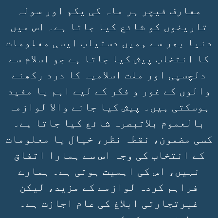
معارف فیچر ہر ماہ کی یکم اور سولہ
تاریخوں کو شائع کیا جاتا ہے۔ اس میں
دنیا بھر سے ہمیں دستیاب ایسی معلومات
کا انتخاب پیش کیا جاتا ہے جو اسلام سے
دلچسپی اور ملت اسلامیہ کا درد رکھنے
والوں کے غور و فکر کے لیے اہم یا مفید
ہوسکتی ہیں۔ پیش کیا جانے والا لوازمہ
بالعموم بلاتبصرہ شائع کیا جاتا ہے۔
کسی مضمون، نقطہ نظر، خیال یا معلومات
کے انتخاب کی وجہ اس سے ہمارا اتفاق
نہیں، اس کی اہمیت ہوتی ہے۔ ہمارے
فراہم کردہ لوازمے کے مزید، لیکن
غیرتجارتی ابلاغ کی عام اجازت ہے۔