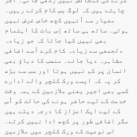
چاہتے ہیں کہ لوگ بس کام کرتے رہیں۔
معیار سے اُنہیں کچھ خاص غرض نہیں
ہوتی۔ ساتھ ہی ساتھ اِس بات کا اہتمام
بھی نہیں کیا جاتا کہ جو زیادہ
دلجمعی سے زیادہ کام کرے اُسے اضافی
مشاہرہ دیا جائے۔ منصب کا دباؤ بھی
انسان پر کم نہیں ہوتا اور سب سے بڑھ
کر یہ کہ ایسے ورک کلچر والے ادارے
کسی بھی اجیر یعنی ملازمین کے ہمہ وقت
خدمت کے لیے حاضر ہونے کی حالت کو اُس
کے لیے ایک اعزاز کا درجہ دیتے ہیں
مگر اضافی طور پر کچھ ادا نہیں کرتے۔
اس نوعیت کے ورک کلچر میں ملازمین