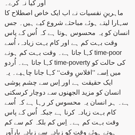
اور کیا نہ کرے۔
ماہرینِ نفسیات نے اب ایک خاص اصطلاح کا
سہارا لیتے ہوئے مباحثے شروع کیے ہیں۔ جس
انسان کو یہ محسوس ہوتا ہے کہ اُس کے پاس
وقت بہت کم ہے اور کام بہت زیادہ، اُسے
time-poor کہا جاتا ہے۔ وقت بہت کم ہونے
کی حالت کو time-poverty کہا جاتا ہے۔ اُردو
میں اِسے ’’افلاسِ وقت‘‘ کہا جانا چاہیے۔ یہ
ایک حقیقت ہے اور اِس سے چشم پوشی
انسان کو مزید الجھنوں سے دوچار کرسکتی
ہے۔ ہر انسان یہ محسوس کر رہا ہے کہ اُسے
کام بہت زیادہ کرنا ہے جبکہ اُس کے پاس
وقت بہت کم ہے۔ اِس کم بلکہ کم سے کم
ہوتے ہوئے وقت کو زیادہ سے زیادہ بارآور