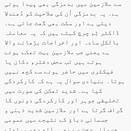
سے ملازمین میں بدمزگی بھی پیدا ہوتی
ہے۔ یہ بدمزگی اُن کی صلاحیت کو دُھندلا
دیتی ہے اور سکت بھی گھٹ جاتی ہے۔
ڈاکٹر ٹِم چرچ کہتے ہیں کہ یہ معاملہ
بالکل سادہ اور اخراجات بڑھانے والا
ہے یعنی جب ملازمین بہت تھکے ہوئے
ہوتے ہیں تب محض دفتر، دکان یا
فیکٹری میں حاضر ہونے سے کچھ نہیں
ہوتا۔ بنیادی سوال یہ ہے کہ کارکردگی
کیا ہے۔ شدید تھکن کی صورت میں
تخلیقی جوہر اور کارکردگی دونوں کا
گراف گرتا ہے اور ملازمین شدید ذہنی و
جسمانی دباؤ کے نتیجے میں عمومی
جسمانی صحت سے بھی ہاتھ دھو بیٹھتے