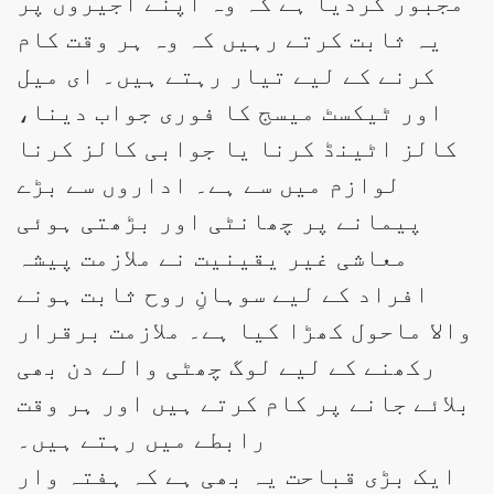
مجبور کردیا ہے کہ وہ اپنے اجیروں پر
یہ ثابت کرتے رہیں کہ وہ ہر وقت کام
کرنے کے لیے تیار رہتے ہیں۔ ای میل
اور ٹیکسٹ میسج کا فوری جواب دینا،
کالز اٹینڈ کرنا یا جوابی کالز کرنا
لوازم میں سے ہے۔ اداروں سے بڑے
پیمانے پر چھانٹی اور بڑھتی ہوئی
معاشی غیر یقینیت نے ملازمت پیشہ
افراد کے لیے سوہانِ روح ثابت ہونے
والا ماحول کھڑا کیا ہے۔ ملازمت برقرار
رکھنے کے لیے لوگ چھٹی والے دن بھی
بلائے جانے پر کام کرتے ہیں اور ہر وقت
رابطے میں رہتے ہیں۔
ایک بڑی قباحت یہ بھی ہے کہ ہفتہ وار