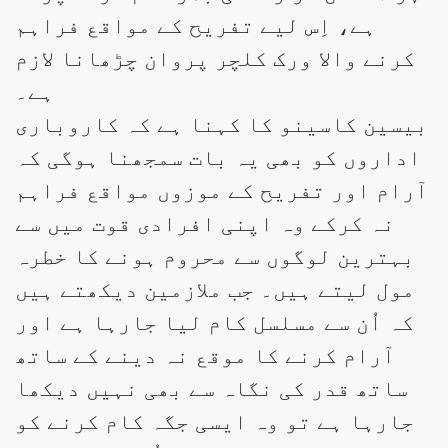
ہے، اِس لیے تفریح کے مواقع فراہم
کرنے والا ورک کلچر پروان چڑھانا لازم
ہے۔
بیسین کاسینو کا کہنا ہے کہ کاروباری
اداروں کو بھی یہ بات سمجھنا ہوگی کہ
آرام اور تفریح کے موزوں مواقع فراہم
نہ کرکے وہ اپنی افرادی قوت میں سے
بہترین لوگوں سے محروم ہونے کا خطرہ
مول لیتے ہیں۔ جب ملازمین دیکھتے ہیں
کہ اُن سے مسلسل کام لیا جارہا ہے اور
آرام کرنے کا موقع نہ دینے کے ساتھ
ساتھ قدر کی نگاہ سے بھی نہیں دیکھا
جارہا ہے تو وہ ایسی جگہ کام کرنے کو