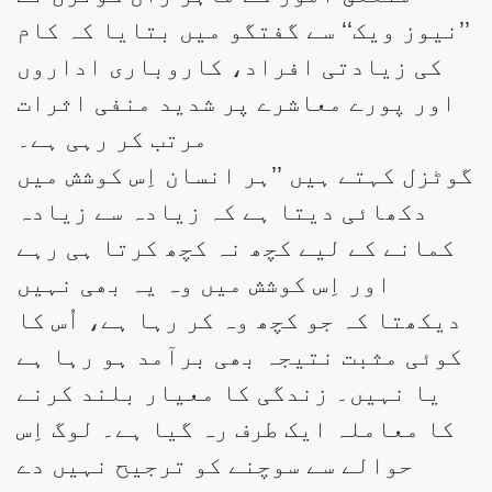
’’نیوز ویک‘‘ سے گفتگو میں بتایا کہ کام
کی زیادتی افراد، کاروباری اداروں
اور پورے معاشرے پر شدید منفی اثرات
مرتب کر رہی ہے۔
گوٹزل کہتے ہیں ’’ہر انسان اِس کوشش میں
دکھائی دیتا ہے کہ زیادہ سے زیادہ
کمانے کے لیے کچھ نہ کچھ کرتا ہی رہے
اور اِس کوشش میں وہ یہ بھی نہیں
دیکھتا کہ جو کچھ وہ کر رہا ہے، اُس کا
کوئی مثبت نتیجہ بھی برآمد ہو رہا ہے
یا نہیں۔ زندگی کا معیار بلند کرنے
کا معاملہ ایک طرف رہ گیا ہے۔ لوگ اِس
حوالے سے سوچنے کو ترجیح نہیں دے