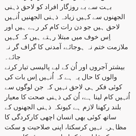
بہت سے بے روزگار افراد کو لاحق ذہنی
الجھنوں سے کہیں زیادہ ذہنی الجھنیں اُنہیں
لاحق ہیں جو دن رات کام کر رہے ہیں اور
اِس خوف میں مبتلا رہتے ہیں کہ کہیں
ملازمت ختم نہ ہوجائے، آمدنی کا گراف گر نہ
جائے۔
بیشتر آجروں اور اُن کے لیے پالیسی تیار کرنے
والوں کا حال یہ ہے کہ اُنہیں اِس بات کی
کوئی فکر ہی لاحق نہیں کہ جن لوگوں سے
اُنہیں کام لینا ہے، اُن کی ذہنی صحت کا معیار
بلند رکھنا لازم ہے کیونکہ ذہنی الجھنوں کے
ساتھ کوئی بھی انسان اچھی کارکردگی کا
مظاہرہ نہیں کرسکتا، اپنی صلاحیت و سکت