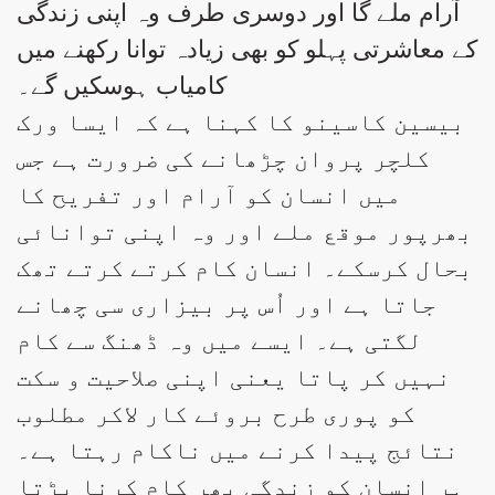
آرام ملے گا اور دوسری طرف وہ اپنی زندگی
کے معاشرتی پہلو کو بھی زیادہ توانا رکھنے میں
کامیاب ہوسکیں گے۔
بیسین کاسینو کا کہنا ہے کہ ایسا ورک
کلچر پروان چڑھانے کی ضرورت ہے جس
میں انسان کو آرام اور تفریح کا
بھرپور موقع ملے اور وہ اپنی توانائی
بحال کرسکے۔ انسان کام کرتے کرتے تھک
جاتا ہے اور اُس پر بیزاری سی چھانے
لگتی ہے۔ ایسے میں وہ ڈھنگ سے کام
نہیں کر پاتا یعنی اپنی صلاحیت و سکت
کو پوری طرح بروئے کار لاکر مطلوب
نتائج پیدا کرنے میں ناکام رہتا ہے۔
ہر انسان کو زندگی بھر کام کرنا پڑتا