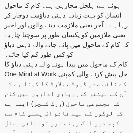
ہوئے ہے، ہلچل مچارہی ہے۔ کام کا ماحول
انسان کو بہت زیادہ ذہنی دباؤسے دوچار کر
رہا ہے۔ آجر یعنی ملازمت دینے والوں اور اجیر
یعنی ملازمین کو یکساں طور پر سوچنا چاہیے
کہ کام کے ماحول میں پائے جانے والے ذہنی دباؤ
کو کس طور کم کیا جائے۔
کام کے ماحول میں پیدا ہونے والے ذہنی دباؤ کا
حل پیش کرنے والی کمپنی One Mind at Work
کے نائب صدر ڈیوڈ بیلارڈ کا کہنا ہے کہ
آج کے بیشتر کاروباری اداروں میں کام
کا مجموعی ماحول (ورک کلچر) ایسا ہے
کہ لوگوں کے لیے ٹائم آف یعنی کام سے
کچھ دیر الگ رہنے اور توانائی بحال
کرنے کی گنجائش نہیں رکھی جاتی۔ آجر