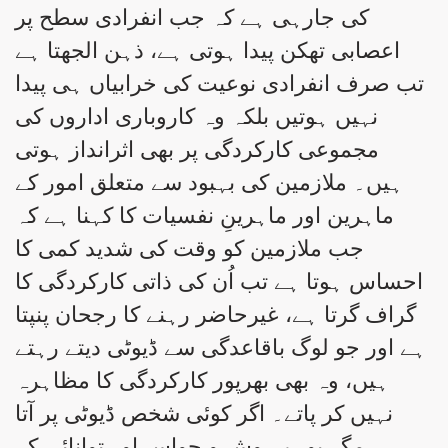
کی جارہی ہے کہ جب انفرادی سطح پر
اعصابی تھکن پیدا ہوتی ہے، ذہن الجھتا ہے
تب صرف انفرادی نوعیت کی خرابیاں ہی پیدا
نہیں ہوتیں بلکہ وہ کاروباری اداروں کی
مجموعی کارکردگی پر بھی اثرانداز ہوتی
ہیں۔ ملازمین کی بہبود سے متعلق امور کے
ماہرین اور ماہرینِ نفسیات کا کہنا ہے کہ
جب ملازمین کو وقت کی شدید کمی کا
احساس ہوتا ہے تب اُن کی ذاتی کارکردگی کا
گراف گرتا ہے، غیرحاضر رہنے کا رجحان پنپتا
ہے اور جو لوگ باقاعدگی سے ڈیوٹی دیتے رہتے
ہیں، وہ بھی بھرپور کارکردگی کا مظاہرہ
نہیں کر پاتے۔ اگر کوئی شخص ڈیوٹی پر آتا
رہے مگر پورے ہوش و حواس اور توانائی کے