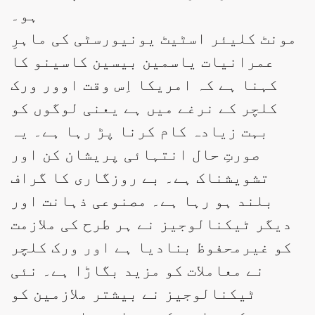
ہو۔
مونٹ کلیئر اسٹیٹ یونیورسٹی کی ماہرِ
عمرانیات یاسمین بیسین کاسینو کا
کہنا ہے کہ امریکا اِس وقت اوور ورک
کلچر کے نرغے میں ہے یعنی لوگوں کو
بہت زیادہ کام کرنا پڑ رہا ہے۔ یہ
صورتِ حال انتہائی پریشان کن اور
تشویشناک ہے۔ بے روزگاری کا گراف
بلند ہو رہا ہے۔ مصنوعی ذہانت اور
دیگر ٹیکنالوجیز نے ہر طرح کی ملازمت
کو غیرمحفوظ بنادیا ہے اور ورک کلچر
نے معاملات کو مزید بگاڑا ہے۔ نئی
ٹیکنالوجیز نے بیشتر ملازمین کو