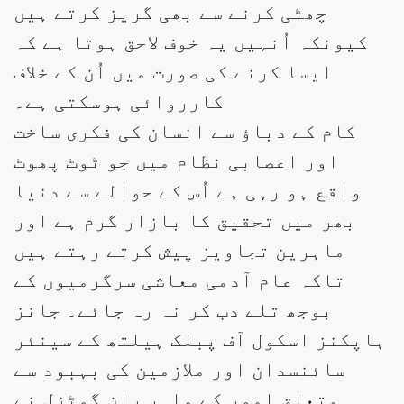
چھٹی کرنے سے بھی گریز کرتے ہیں
کیونکہ اُنہیں یہ خوف لاحق ہوتا ہے کہ
ایسا کرنے کی صورت میں اُن کے خلاف
کارروائی ہوسکتی ہے۔
کام کے دباؤ سے انسان کی فکری ساخت
اور اعصابی نظام میں جو ٹوٹ پھوٹ
واقع ہو رہی ہے اُس کے حوالے سے دنیا
بھر میں تحقیق کا بازار گرم ہے اور
ماہرین تجاویز پیش کرتے رہتے ہیں
تاکہ عام آدمی معاشی سرگرمیوں کے
بوجھ تلے دب کر نہ رہ جائے۔ جانز
ہاپکنز اسکول آف پبلک ہیلتھ کے سینئر
سائنسدان اور ملازمین کی بہبود سے
متعلق امور کے ماہر ران گوٹزل نے