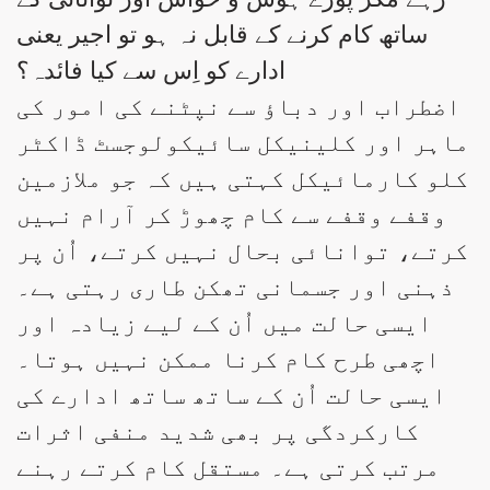
ساتھ کام کرنے کے قابل نہ ہو تو اجیر یعنی
ادارے کو اِس سے کیا فائدہ؟
اضطراب اور دباؤ سے نپٹنے کی امور کی
ماہر اور کلینیکل سائیکولوجسٹ ڈاکٹر
کلو کارمائیکل کہتی ہیں کہ جو ملازمین
وقفے وقفے سے کام چھوڑ کر آرام نہیں
کرتے، توانائی بحال نہیں کرتے، اُن پر
ذہنی اور جسمانی تھکن طاری رہتی ہے۔
ایسی حالت میں اُن کے لیے زیادہ اور
اچھی طرح کام کرنا ممکن نہیں ہوتا۔
ایسی حالت اُن کے ساتھ ساتھ ادارے کی
کارکردگی پر بھی شدید منفی اثرات
مرتب کرتی ہے۔ مستقل کام کرتے رہنے