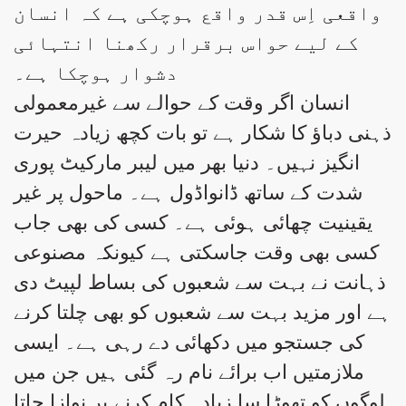
واقعی اِس قدر واقع ہوچکی ہے کہ انسان
کے لیے حواس برقرار رکھنا انتہائی
دشوار ہوچکا ہے۔
انسان اگر وقت کے حوالے سے غیرمعمولی
ذہنی دباؤ کا شکار ہے تو بات کچھ زیادہ حیرت
انگیز نہیں۔ دنیا بھر میں لیبر مارکیٹ پوری
شدت کے ساتھ ڈانواڈول ہے۔ ماحول پر غیر
یقینیت چھائی ہوئی ہے۔ کسی کی بھی جاب
کسی بھی وقت جاسکتی ہے کیونکہ مصنوعی
ذہانت نے بہت سے شعبوں کی بساط لپیٹ دی
ہے اور مزید بہت سے شعبوں کو بھی چلتا کرنے
کی جستجو میں دکھائی دے رہی ہے۔ ایسی
ملازمتیں اب برائے نام رہ گئی ہیں جن میں
لوگوں کو تھوڑا سا زیادہ کام کرنے پر نوازا جاتا