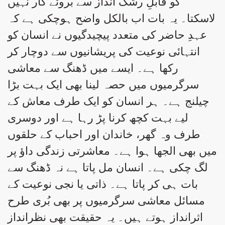
کو قابلِ رشک انداز سے بروئے کار نہیں
لاسکتا۔ یہ بات اب بالکل واضح ہوچکی ہے کہ
عہدِ حاضر کی متعدد پیچیدگیوں نے انسان کو
انتہائی نوعیت کی پریشانیوں سے دوچار کر
رکھا ہے۔ ایسے میں ڈھنگ سے معاشی
سرگرمیوں میں حصہ لینا بھی ایک بہت بڑا
چیلنج ہے۔ ہر انسان کو ایک طرف معاش کے
لیے بہت کچھ کرنا پڑ رہا ہے اور دوسری
طرف وہ گھر، خاندان اور احباب کے حلقوں
میں بھی الجھا ہوا ہے۔ معاشرتی زندگی داؤ پر
لگ چکی ہے۔ انسان مل پاتا ہے نہ ڈھنگ سے
بات ہی کر پاتا ہے۔ ذاتی یا نجی نوعیت کے
مسائل معاشی سرگرمیوں پر بھی بُری طرح
اثرانداز ہوتے ہیں۔ یہ حقیقت بھی نظرانداز