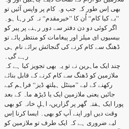
بھی اِس طور کہ جب وہ کام پر واپس آئیں تو
’’بے کیا کام‘‘ اُن کا ’’خیرمقدم‘‘ نہ کر رہا ہو۔
اگر کوئی دو دن دفتر سے دور رہنے پر پیر کو
بیسیوں ای میلز اور پیغامات کو منتظر پائے تو
ڈھنگ سے کام کرنے کی گنجائش برائے نام ہی
رہے گی۔
چند ایک ماہرین نے تو یہ بھی تجویز کیا ہے کہ
ملازمین کو ڈھنگ سے کام کرنے کے قابل بنائے
رکھنے کے لیے ’’مینٹل ہیلتھ ڈیز‘‘ فراہم کیے
جائیں یعنی ملازمین ایک یا ڈیڑھ ماہ کے بعد
پورا ایک ہفتہ گھر پر گزاریں، اہلِ خانہ کو بھی
وقت دیں اور اپنے آپ کو بھی۔ ایسا کرنا اِس
لیے ضروری ہے کہ ایک طرف تو ملازمین کو