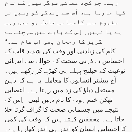
رہے۔ جو کچھ معاشی سرگرمیوں کے نام
کیا جارہا ہے، اُس سے زندگی کو وسیع تر
مفہوم میں کامیابی حاصل ہو بھی رہی
ہے یا نہیں، اِس کے بارے میں سوچنے سے
گریز کا رجحان بھی اب عام ہے۔‘‘
کام کی زیادتی اور وقت کی شدید قلت کے
احساس نے ذہنی صحت کے حوالے سے انتہائی
نوعیت کے چیلنج پہلے ہی کھڑے کر رکھے ہیں۔
آج بیشتر انسانوں کا معاملہ یہ ہے کہ ذہن
مستقل دباؤ کی زد میں رہتا ہے۔ اعصابی
تھکن ختم ہونے کا نام نہیں لیتی۔ اِس کے
نتیجے میں جسمانی صحت کا گراف گرتا چلا
جاتا ہے۔ محققین کہتے ہیں کہ وقت کی کمی
کا احساس انسان کو اندر ہی اندر کھارہا ہے۔