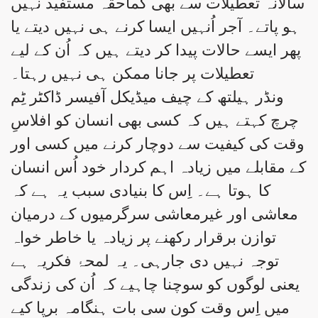
سالانہ تعطیلات سے بھی کماحقہ مستفید نہیں
ہو پاتے۔ آجر اُنہیں ایسا کرنے ہی نہیں دیتے یا
پھر ایسے حالات پیدا کر دیتے ہیں کہ اُن کے لیے
تعطیلات پر جانا ممکن ہی نہیں رہتا۔
ونڈر ہیلتھ کے چیف میڈیکل آفیسر ڈاکٹر ٹِم
چرچ کہتے ہیں کہ کسی بھی انسان کو افلاسِ
وقت کی کیفیت سے دوچار کرنے میں کسی اور
کے مقابلے میں زیادہ اہم کردار خود اُس انسان
کا ہوتا ہے۔ اِس کا بنیادی سبب یہ ہے کہ
معاشی اور غیرمعاشی سرگرمیوں کے درمیان
توازن برقرار رکھنے پر زیادہ یا خاطر خواہ
توجہ نہیں دی جارہی۔ یہ لمحۂ فکریہ ہے
یعنی لوگوں کو سوچنا چاہیے کہ اُن کی زندگی
میں اِس وقت کون سی بات ہنگامہ برپا کیے