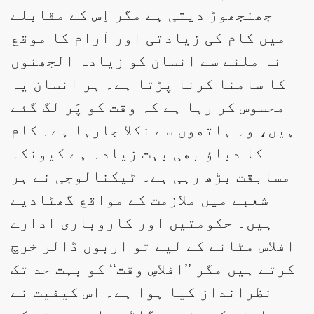
جھنجھوڑ دیتی ہے مگر اِس کے مقابلے
میں کام کی زیادتی اور آرام کا موقع
نہ ملنے سے انسان کو زیادہ الجھنوں
کا سامنا کرنا پڑتا ہے۔ ہر انسان یہ
محسوس کر رہا ہے کہ وقت کو پَر لگ گئے
ہیں، وہ ہاتھوں سے نکلا جارہا ہے۔ کام
کا دباؤ بھی بہت زیادہ ہے کیونکہ
مسابقت بڑھ رہی ہے۔ ٹیکنالوجی نے ہر
شعبے میں ملازمت کے مواقع گھٹادیے
ہیں۔ حکومتیں اور کاروباری ادارے
افلاس مٹانے کے لیے تو اربوں ڈالر خرچ
کرتے ہیں مگر ’’افلاسِ وقت‘‘ کو بہت حد تک
نظرانداز کیا ہوا ہے۔ اس کیفیت نے