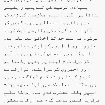
بنیادی نوعیت کی تبدیلیاں یقینی
بنانا ہوں گی۔ انہیں ملازمین کی زندگی
میں پائی جانے والی پیچیدگیوں کو
نظرانداز کرنے کی پالیسی ترک کرنا
ہوگی۔ یہ بہت حد تک اخلاقی معاملہ ہے۔
کاروباری اداروں کو اپنی سماجی ذمہ
داری کا بھی احساس کرنا چاہیے۔ آجر
اگر صرف کام لینے پر یقین رکھتا ہو
اور اجیروں کو سراہنے، نوازنے سے
گریز کرتا ہو تو کام ڈھنگ سے ہو ہی
نہیں سکتا۔ معاملات میں لچک محض سہولت
نہیں بلکہ مشترک قدر ہے۔ اِس کا مطلب
صرف یہ نہیں ہے کہ کام کے اوقات معقول