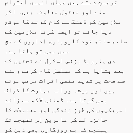
ترجیح دیتے ہیں جہاں اُنہیں احترام
ملے اور معقول معاوضہ بھی۔ اگر
ملازمین کو ڈھنگ سے کام کرنے کا موقع
دیا جائے تو ایسا کرنا ملازمین کے
ساتھ ساتھ خود کاروباری اداروں کے حق
میں بھی تو جاتا ہے۔
دی ہارورڈ بزنس اسکول نے تحقیق کے
بعد بتایا ہے کہ مسلسل کام کرتے رہنے
سے صحت پر شدید منفی اثرات مرتب ہوتے
ہیں اور پیشہ ورانہ مہارت کا گراف
بھی گرتا ہے۔ ڈھائی لاکھ سے زائد
امریکیوں کی طرزِ زندگی اور معمولات کا
جائزہ لے کر ماہرین اِس نتیجے تک
پہنچے کہ بے روزگاری بھی ذہن کو