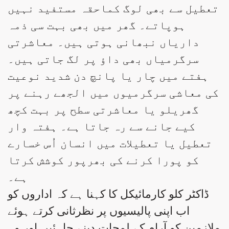
تعطیل سے بھی لوگ کماحقہ مستفید نہیں
ہوپاتے۔ گھر میں بھی بہت سی ذمہ
داریاں نبھانی ہوتی ہیں۔ معاشرتی
سرگرمیاں بھی داؤ پر لگ جاتی ہیں۔
ہفتے میں چار یا پانچ دن شدید نوعیت
کی معاشی سرگرمیوں میں الجھے رہنے پر
گھریلو یا معاشرتی سطح پر بہت کچھ
کیے جانے سے رہ جاتا ہے۔ ہفتہ وار
تعطیل یا تعطیلات میں انسان اُس خسارے
کو پورا کرنے کی بھرپور کوشش کرتا
ہے۔
ڈاکٹر کلو کارمائیکل کا کہنا ہے کہ اداروں کو
اب اپنی پالیسیوں پر نظرثانی کرتے ہوئے
ملازمین کو آرام کے لمحات دینے چاہئیں اور وہ