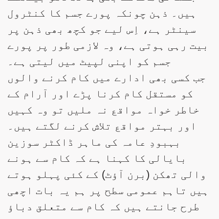
ہیں۔ ذہن چونکہ پورے جسم کا کنٹرول
سینٹر ہے، اِس لیے جو کچھ بھی ذہن پر
بیت رہی ہوتی ہے، وہ لازمی طور پر پورے
جسم کو اپنی لپیٹ میں لیتی ہے۔
جب کسی بھی ادارے میں کام کرنے والوں
کو مستقل کام کرنا پڑے اور آرام کے
خاطر خواہ مواقع نہ ملیں تو وہ کہیں
اور بہتر مواقع تلاش کرنے لگتے ہیں۔
بہبودِ عامہ کی ماہر ڈاکٹر سوزین
بایالی کا کہنا ہے کہ کام سے ہونے
والی تھکن (برن آؤٹ) کے کئی پہلو ہوتے
ہیں تاہم عمومی سطح پر ہم یہ بات اچھی
طرح جانتے ہیں کہ کام سے متعلق دباؤ