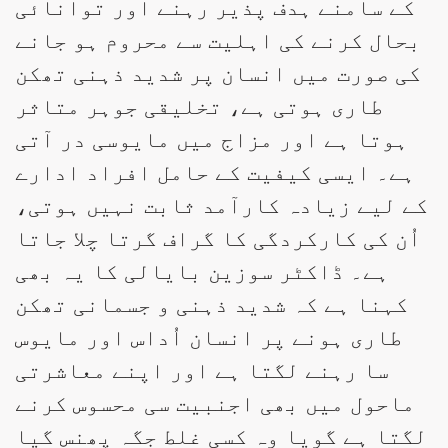
کے سامنے ہدف پذیر رہنے اور توانائی
بحال کرنے کی اہلیت سے محروم ہو جانے
کی صورت میں انسان پر شدید ذہنی تھکن
طاری ہوتی ہے، تخلیقی جوہر متاثر
ہوتا ہے اور مزاج میں مایوسی در آتی
ہے۔ ایسی کیفیت کے حامل افراد ادارے
کے لیے زیادہ کارآمد ثابت نہیں ہوتی،
اُن کی کارکردگی کا گراف گرتا چلا جاتا
ہے۔ ڈاکٹر سوزین بایالی کا یہ بھی
کہنا ہے کہ شدید ذہنی و جسمانی تھکن
طاری ہونے پر انسان اُداس اور مایوس
سا رہنے لگتا ہے اور اپنے معاشرتی
ماحول میں بھی اجنبیت سی محسوس کرنے
لگتا ہے گویا وہ کسی غلط جگہ پھنس گیا