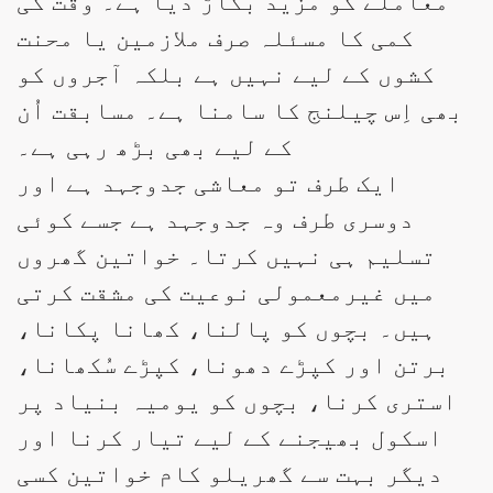
معاملے کو مزید بگاڑ دیا ہے۔ وقت کی
کمی کا مسئلہ صرف ملازمین یا محنت
کشوں کے لیے نہیں ہے بلکہ آجروں کو
بھی اِس چیلنج کا سامنا ہے۔ مسابقت اُن
کے لیے بھی بڑھ رہی ہے۔
ایک طرف تو معاشی جدوجہد ہے اور
دوسری طرف وہ جدوجہد ہے جسے کوئی
تسلیم ہی نہیں کرتا۔ خواتین گھروں
میں غیرمعمولی نوعیت کی مشقت کرتی
ہیں۔ بچوں کو پالنا، کھانا پکانا،
برتن اور کپڑے دھونا، کپڑے سُکھانا،
استری کرنا، بچوں کو یومیہ بنیاد پر
اسکول بھیجنے کے لیے تیار کرنا اور
دیگر بہت سے گھریلو کام خواتین کسی