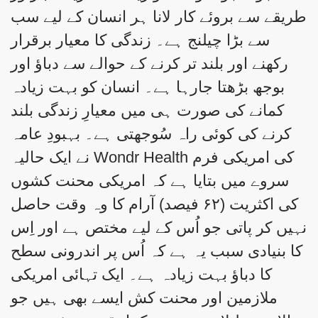
طریقے سے بروئے کار لانا ہر انسان کے لیے سب
سے بڑا چیلنج ہے۔ زندگی کا معیار برقرار
رکھنے اور بلند تر کرنے کے حوالے سے دباؤ اور
بوجھ بڑھتا جارہا ہے۔ انسان کو بہت زیادہ
کمانے کی صورت ہی میں معیارِ زندگی بلند
کرنے کی کوئی راہ سُوجھتی ہے۔ بہبودِ عامہ
کی امریکی فرم Wondr Health نے ایک حالیہ
سروے میں بتایا ہے کہ امریکی محنت کشوں
کی اکثریت (۶۲ فیصد) آرام کا وہ وقت حاصل
نہیں کر پاتی جو اُس کے لیے مختص ہے اور اِس
کا بنیادی سبب یہ ہے کہ اُس پر اندرونی سطح
کا دباؤ بہت زیادہ ہے۔ ایک تہائی امریکی
ملازمین اور محنت کش ایسے بھی ہیں جو