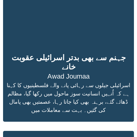
جہنم سے بھی بدتر اسرائیلی عقوبت
خانے
Awad Joumaa
اسرائیلی جیلوں سے رہائی پانے والے فلسطینیوں کا کہنا
ہے کہ اُنہیں انسانیت سوز ماحول میں رکھا گیا، مظالم
ڈھائے گئے، برہنہ بھی کیا جاتا رہا، عصمتیں بھی پامال
کی گئیں۔ بہت سے معاملات میں