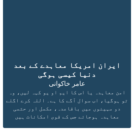
ایران امریکا معاہدے کے بعد
دنیا کیسی ہوگی
عامر خاکوانی
امن معاہدہ یا اس کا ایم او یو کہہ لیں، وہ
تو ہوگیا، اب سوال آگے کا ہے۔ اللہ کرے اگلے
دو مہینوں میں باقاعدہ، مکمل اور حتمی
معاہدہ ہوجائے جس کے قوی امکانات ہیں