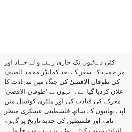
کئی دہائیوں تک جاری رہنے والے جہاد اور
مزاحمت کے سفر کے بعد کمانڈر محمد الضیف
کی طوفان الاقصیٰ کی جنگ میں شہادت کا
اعلان کردیا گیا ہے۔ انہوں نے ’طوفان الاقصیٰ‘
معرکے کی قیادت کی اور ملٹری کونسل میں
اپنے بھائیوں کے ساتھ فلسطینی عسکری منظر
نامے اور فلسطین کی جدید تاریخ پر گہرے
اثرات مرتب کرتے ہوئے اپنے رب سے جا ملے۔