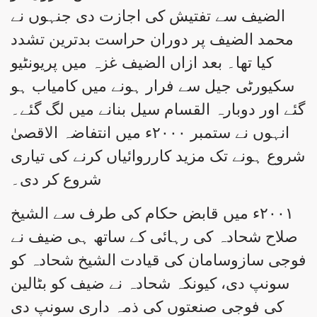
الضیف سے تفتیش کی اجازت دی جنہوں نے
محمد الضیف پر دوران حراست بدترین تشدد
کیا تھا۔ بعد ازاں الضیف غزہ میں پریونٹیو
سکیورٹی جیل سے فرار ہونے میں کامیاب ہو
گئے اور دوبارہ القسام سیل بنانے میں لگ گئے۔
انہوں نے ستمبر ۲۰۰۰ء میں انتفاضہ الاقصیٰ
شروع ہونے تک مزید کارروائیاں کرنے کی تیاری
شروع کر دی۔
۲۰۰۱ء میں قابض حکام کی طرف سے الشیخ
صلاح شحادہ کی رہائی کے ساتھ ہی ضیف نے
فوجی سازوسامان کی قیادت الشیخ شحادہ کو
سونپ دی، کیونکہ شحادہ نے ضیف کو بٹالین
کی فوجی صنعتوں کی ذمہ داری سونپ دی