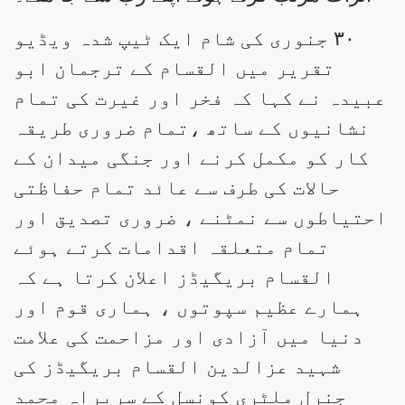
۳۰ جنوری کی شام ایک ٹیپ شدہ ویڈیو
تقریر میں القسام کے ترجمان ابو
عبیدہ نے کہا کہ فخر اور غیرت کی تمام
نشانیوں کے ساتھ ،تمام ضروری طریقہ
کار کو مکمل کرنے اور جنگی میدان کے
حالات کی طرف سے عائد تمام حفاظتی
احتیاطوں سے نمٹنے ، ضروری تصدیق اور
تمام متعلقہ اقدامات کرتے ہوئے
القسام بریگیڈز اعلان کرتا ہے کہ
ہمارے عظیم سپوتوں ، ہماری قوم اور
دنیا میں آزادی اور مزاحمت کی علامت
شہید عزالدین القسام بریگیڈز کی
جنرل ملٹری کونسل کے سربراہ محمد