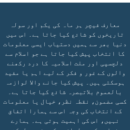
معارف فیچر ہر ماہ کی یکم اور سولہ
تاریخوں کو شائع کیا جاتا ہے۔ اس میں
دنیا بھر سے ہمیں دستیاب ایسی معلومات
کا انتخاب پیش کیا جاتا ہے جو اسلام سے
دلچسپی اور ملت اسلامیہ کا درد رکھنے
والوں کے غور و فکر کے لیے اہم یا مفید
ہوسکتی ہیں۔ پیش کیا جانے والا لوازمہ
بالعموم بلاتبصرہ شائع کیا جاتا ہے۔
کسی مضمون، نقطہ نظر، خیال یا معلومات
کے انتخاب کی وجہ اس سے ہمارا اتفاق
نہیں، اس کی اہمیت ہوتی ہے۔ ہمارے