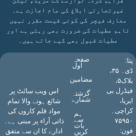
فراہم کردہ لوازمے کے مزید، لیکن
غیرتجارتی ابلاغ کی عام اجازت ہے۔
معارف فیچر کی کوئی قیمت مقرر نہیں
تاہم عطیات کی ضرورت بھی رہتی ہے اور
عطیات قبول بھی کیے جاتے ہیں۔
صفحہ
:پتا
اول
ڈی۔ ۳۵،
مضامین
بلاک۵،
فیڈرل بی
اس ویب سائٹ پر
گزشتہ
شمارے
ایریا،
شائع ہونے والا تمام
کراچی۔
مواد قلم کاروں کی
ہم
سے
۷۵۹۵۰
ذاتی آراء پر مبنی ہے۔
بات
فون:
ادارے کا ان سے متفق
کریں