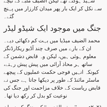
شہید ہوگئے تھے لیکن الضیف ملبے کے نیچے
سے نکل کر ایک بار پھر میدان کارزار میں پہنچ
گئے۔
جنگ میں موجود ایک شیڈو لیڈر
محمد الضیف میڈیا میں بہت کم دکھائی دیے۔
ان کے بارے میں صرف چند آڈیو ریکارڈنگز
معلوم ہوئی ہیں، لیکن وہ قابض دشمن کے
ساتھ ہر محاذ آرائی میں پیش پیش رہتے،
کیونکہ انہیں فوجی حکمت عملیوں کے پیچھے
ماسٹر مائنڈ کے طور پر دیکھا جاتا ہے جس نے
قابض ریاست کے خلاف مزاحمت اور جنگ کی
نوعیت کو بدل کر رکھ دیا تھا۔