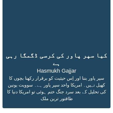
کیا سپر پاور کی کرسی ڈگمگا رہی
ہے
Hasmukh Gajjar
سپر پاور بننا اور اِس حیثیت کو برقرار رکھنا بچوں کا
کھیل نہیں۔ امریکا واحد سپر پاور ہے۔ سوویت یونین
کی تحلیل کے بعد سرد جنگ ختم ہوئی تو امریکا دنیا کا
طاقتور ترین ملک