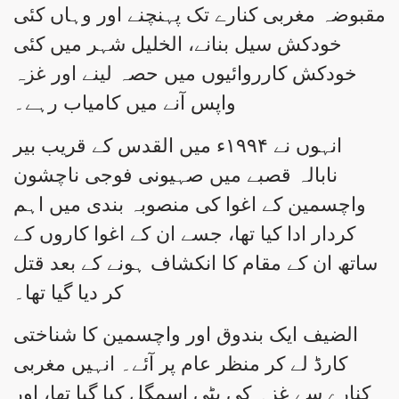
مقبوضہ مغربی کنارے تک پہنچنے اور وہاں کئی
خودکش سیل بنانے، الخلیل شہر میں کئی
خودکش کارروائیوں میں حصہ لینے اور غزہ
واپس آنے میں کامیاب رہے۔
انہوں نے ۱۹۹۴ء میں القدس کے قریب بیر
نابالہ قصبے میں صہیونی فوجی ناچشون
واچسمین کے اغوا کی منصوبہ بندی میں اہم
کردار ادا کیا تھا، جسے ان کے اغوا کاروں کے
ساتھ ان کے مقام کا انکشاف ہونے کے بعد قتل
کر دیا گیا تھا۔
الضیف ایک بندوق اور واچسمین کا شناختی
کارڈ لے کر منظر عام پر آئے۔ انہیں مغربی
کنارے سے غزہ کی پٹی اسمگل کیا گیا تھا، اور