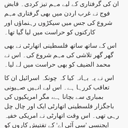
ان کی گرفتاری کے لیے مہم تیز کردی۔ قابض
فوج نے غرب اردن میں بھی گرفتاری مہم
شروع کی جس میں سیکڑوں رہنماؤں اور
کارکنوں کو حراست میں لیا گیا تھا۔
اس کے ساتھ ساتھ فلسطینی اتھارٹی نے بھی
گھر گھر تلاشی کی مہم شروع کی۔ اس نے
محمد الضیف کو بھی حراست میں لے لیا۔
اس نے یہ بہانہ کیا کہ چونکہ اسرائیل ان کا
تعاقب کررہا ہے۔ اس لیے انہیں صہیونی
بمباری سے بچانا ہے، مگر امریکیوں کی
باجگزار فلسطینی اتھارٹی ایک اور چال چل
رہی تھی۔ اس وقت اتھارٹی نے امریکی خفیہ
ایجنسی ’سی آئی اے‘ کے تفتیش کاروں کو