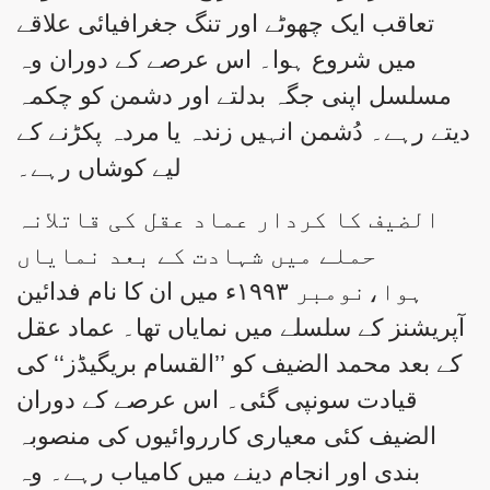
تعاقب ایک چھوٹے اور تنگ جغرافیائی علاقے
میں شروع ہوا۔ اس عرصے کے دوران وہ
مسلسل اپنی جگہ بدلتے اور دشمن کو چکمہ
دیتے رہے۔ دُشمن انہیں زندہ یا مردہ پکڑنے کے
لیے کوشاں رہے۔
الضیف کا کردار عماد عقل کی قاتلانہ
حملے میں شہادت کے بعد نمایاں
ہوا،نومبر ۱۹۹۳ء میں ان کا نام فدائین
آپریشنز کے سلسلے میں نمایاں تھا۔ عماد عقل
کے بعد محمد الضیف کو ’’القسام بریگیڈز‘‘ کی
قیادت سونپی گئی۔ اس عرصے کے دوران
الضیف کئی معیاری کارروائیوں کی منصوبہ
بندی اور انجام دینے میں کامیاب رہے۔ وہ