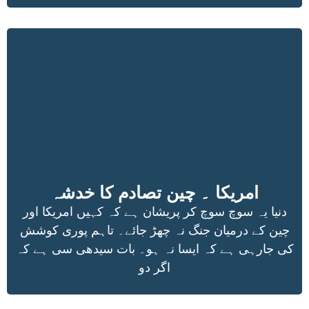
امریکا ۔ چین تصادم کا خدشہ
دنیا یہ سوچ سوچ کر پریشان ہے کہ کہیں امریکا اور
چین کے درمیان جنگ نہ چھڑ جائے۔ تاہم پوری کوشش
کی جارہی ہے کہ ایسا نہ ہو۔ بات سیدھی سی ہے کہ
اگر دو