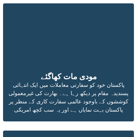
مودی مات کھاگئے
پاکستان خود کو سفارتی معاملات میں ایک انتہائی
پسندیدہ مقام پر دیکھ رہا ہے۔ بھارت کی غیرمعمولی
کوششوں کے باوجود عالمی سفارت کاری کے منظر پر
پاکستان بہت نمایاں ہے اور یہ سب کچھ امریکی