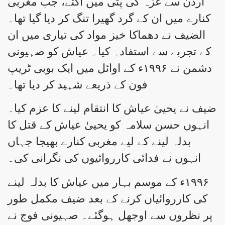
اردن سے غزہ کی پٹی میں آگئے، جب مغربی
کنارے میں ان کے گرد گھیرا تنگ کر دیا گیا تھا۔
الضیف نے دھماکا خیز مواد کی تیاری میں ان
کے تجربے سے استفادہ کیا۔ عیاش کو صہیونی
دشمن نے ۱۹۹۶ء کے اوائل میں ایک بوبی ٹریپ
فون کے ذریعے شہید کر دیا تھا۔
ضیف نے یحییٰ عیاش کا انتقام لینے کا عزم کیا۔
انہوں حسن سلامہ کو یحییٰ عیاش کے قتل کا
بدلہ لینے کے لیے مغربی کنارے بھیجا جہاں
انہوں نے فدائی کارروائیوں کی نگرانی کی۔
۱۹۹۶ء کے موسم بہار میں عیاش کا بدلہ لینے
کی کارروائیاں کرنے کے بعد ضیف مکمل طور
پر نظروں سے اوجھل ہوگئے۔ صہیونی فوج نے