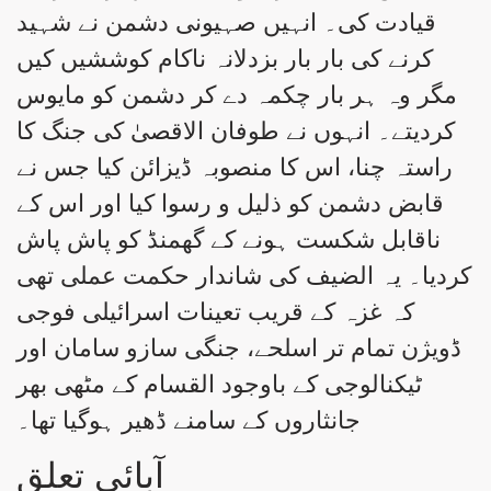
قیادت کی۔ انہیں صہیونی دشمن نے شہید
کرنے کی بار بار بزدلانہ ناکام کوششیں کیں
مگر وہ ہر بار چکمہ دے کر دشمن کو مایوس
کردیتے۔ انہوں نے طوفان الاقصیٰ کی جنگ کا
راستہ چنا، اس کا منصوبہ ڈیزائن کیا جس نے
قابض دشمن کو ذلیل و رسوا کیا اور اس کے
ناقابل شکست ہونے کے گھمنڈ کو پاش پاش
کردیا۔ یہ الضیف کی شاندار حکمت عملی تھی
کہ غزہ کے قریب تعینات اسرائیلی فوجی
ڈویژن تمام تر اسلحے، جنگی سازو سامان اور
ٹیکنالوجی کے باوجود القسام کے مٹھی بھر
جانثاروں کے سامنے ڈھیر ہوگیا تھا۔
آبائی تعلق