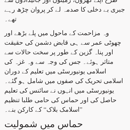
جبری بے دخلی کا صدمہ لے کر پروان چڑھ رہے
تھے۔
وہ مزاحمت کے ماحول میں پلے بڑھے اور
چھوٹی عمر سے ہی قابض دشمن کی حقیقت
اور پناہ گزین کے طور پر سخت حالات سے
متاثر ہوئے۔ جس کی وجہ سے وہ غزہ کی
اسلامی یونیورسٹی میں تعلیم کے دوران
اسلامی تحریک کی صفوں میں شامل ہو گئے۔
یونیورسٹی میں انہوں نے سائنس کی تعلیم
حاصل کی اور حماس کی حامی طلبا تنظیم
’’اسلامک بلاک‘‘ کے کارکن بنے۔
حماس میں شمولیت