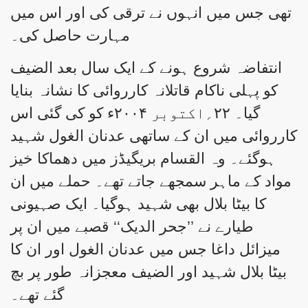
تھی جس میں انہوں نے ترقی کی اور اس میں
مہارت حاصل کی۔
انتفاضہ شروع ہونے کے ایک سال بعد الضیف
کو پہلی ناکام قاتلانہ کارروائی کا نشانہ بنایا
گیا۔ ۲۲؍اکتوبر ۲۰۰۴ء کو کی گئی اس
کارروائی میں ان کے ساتھی عدنان الغول شہید
ہوگئے۔ وہ القسام بریگیڈز میں دھماکا خیز
مواد کے ماہر سمجھے جاتے تھے۔ حملے میں ان
کا بیٹا بلال بھی شہید ہوگیا۔ ایک صہیونی
طیارے نے ’’جحر الدیک‘‘ قصبے میں ان پر
میزائل داغا جس میں عدنان الغول اور ان کا
بیٹا بلال شہید اور الضیف معجزانہ طور پر بچ
گئے تھے۔