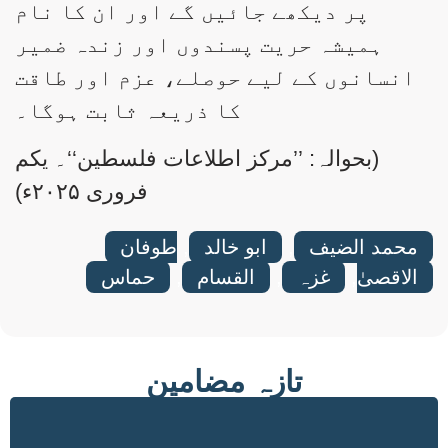
پر دیکھے جائیں گے اور ان کا نام
ہمیشہ حریت پسندوں اور زندہ ضمیر
انسانوں کے لیے حوصلے، عزم اور طاقت
کا ذریعہ ثابت ہوگا۔
(بحوالہ: ’’مرکز اطلاعات فلسطین‘‘۔ یکم
فروری ۲۰۲۵ء)
محمد الضیف
,
ابو خالد
,
طوفان
الاقصیٰ
,
غزہ
,
القسام
,
حماس
تازہ مضامین