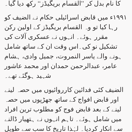
کا نام بدل کر ’’القسام بریگیڈز‘‘ رکھ دیا گیا۔
۱۹۹۱ء میں قابض اسرائیلی حکام نے الضیف کو
رہا کیا تو وہ القسام بریگیڈز کے اولین رکن
مقرر ہوئے۔ انہوں نے عسکری آلات کی
تشکیل نو کی۔اس وقت ان کے ساتھ شامل
ہونے والے یاسر النمروت، جمیل وادی، ہشام
عامر، عبدالرحمن حمدان اور محمد عاشور
شہید ہوگئے تھے۔
الضیف کئی فدائین کارروائیوں میں حصہ لینے
اور قابض افواج کے ساتھ جھڑپوں میں حصہ
لینے کے بعد قابض فوج کو مطلوب ترین افراد
میں شامل ہوئے۔ تاہم انہوں نے ہتھیار ڈالنے
سے انکار کردیا۔ لہٰذا تاریخ کا سب سے طویل