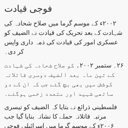
فوجی قیادت
۲۰۰۲ء کے موسم گرما میں صلاح شحادہ کی
شہادت کے بعد تحریک کی قیادت نے الضیف کو
عسکری امور کی قیادت کی ذمہ داری واپس
کر دی۔
۲۶؍ ستمبر ۲۰۰۲ء کو صلاح شحادہ کی شہادت
کے تین ماہ بعد الضیف دوسری قاتلانہ
کوشش میں بھی بچ گئے جب کہ ان کے دو
ساتھی شہید اور متعدد زخمی ہوگئے۔
فلسطینی ذرائع نے بتایا کہ الضیف کو تیسری
مرتبہ قاتلانہ حملے کا نشانہ بنایا گیا جب
۲۰۰۶ء کے موسم گرما میں اسرائیلی فوجی