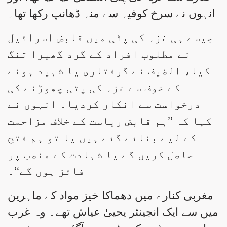
انہوں نے سرخ کوفیہ سے منہ ڈھانپ رکھا تھا۔
جیسے ہی غزہ کی پٹی میں قابض اسرائیل
نے مطلوب افراد کے گرد گھیرا تنگ
کیا، الضیف نے گرفتاری یا شہید ہونے
کے خوف سے غزہ کی پٹی چھوڑنے کی
درخواست سے انکار کردیا۔ انہوں نے
کہا کہ ’’ہم قابض ریاست کے خلاف مزاحمت
کے لیے بنائے گئے ہیں یا تو ہم فتح
حاصل کریں گے یا شہادت کے منصب پر
فائز ہوں گے‘‘۔
مغربی کنارے میں دھماکا خیز مواد کے ماہرین
میں سے ایک انجینئر یحییٰ عیاش تھے۔ وہ غرب