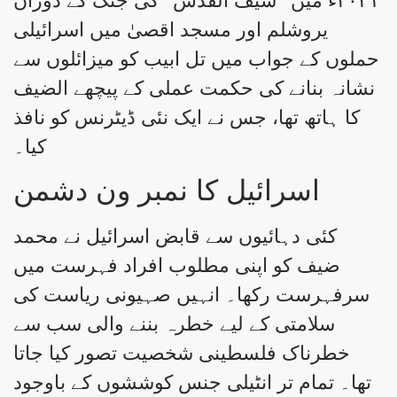
۲۰۲۱ء میں ’’سیف القدس‘‘ کی جنگ کے دوران
یروشلم اور مسجد اقصیٰ میں اسرائیلی
حملوں کے جواب میں تل ابیب کو میزائلوں سے
نشانہ بنانے کی حکمت عملی کے پیچھے الضیف
کا ہاتھ تھا، جس نے ایک نئی ڈیٹرنس کو نافذ
کیا۔
اسرائیل کا نمبر ون دشمن
کئی دہائیوں سے قابض اسرائیل نے محمد
ضیف کو اپنی مطلوب افراد فہرست میں
سرفہرست رکھا۔ انہیں صہیونی ریاست کی
سلامتی کے لیے خطرہ بننے والی سب سے
خطرناک فلسطینی شخصیت تصور کیا جاتا
تھا۔ تمام تر انٹیلی جنس کوششوں کے باوجود