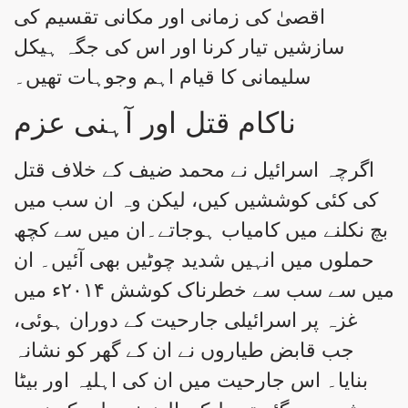
اقصیٰ کی زمانی اور مکانی تقسیم کی
سازشیں تیار کرنا اور اس کی جگہ ہیکل
سلیمانی کا قیام اہم وجوہات تھیں۔
ناکام قتل اور آہنی عزم
اگرچہ اسرائیل نے محمد ضیف کے خلاف قتل
کی کئی کوششیں کیں، لیکن وہ ان سب میں
بچ نکلنے میں کامیاب ہوجاتے۔ان میں سے کچھ
حملوں میں انہیں شدید چوٹیں بھی آئیں۔ ان
میں سے سب سے خطرناک کوشش ۲۰۱۴ء میں
غزہ پر اسرائیلی جارحیت کے دوران ہوئی،
جب قابض طیاروں نے ان کے گھر کو نشانہ
بنایا۔ اس جارحیت میں ان کی اہلیہ اور بیٹا