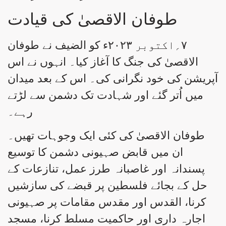
طوفان الاقصیٰ کی قیادت
۷؍اکتوبر ۲۰۲۳ء کو الضیف نے طوفان
الاقصیٰ کی جنگ کا آغاز کیا۔ انہوں نے اس
آپریشن کی خود نگرانی کی۔ اس کے بعد میدان
میں اُتر گئے اور شہادت تک دشمن سے لڑتے
رہے۔
طوفان الاقصیٰ کی کئی ایک وجوہات تھیں۔
ان میں قابض صہیونی دشمن کا توسیع
پسندانہ اور غاصبانہ طرز عمل، تنازعات کے
حل کے بجائے فلسطین پر قبضے کی سازشیں
کرنا، القدس اور مقدس مقامات پر صہیونی
اجارہ داری اور حاکمیت مسلط کرنا، مسجد