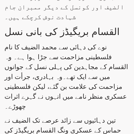
الضیف اور کونسل کے دیگر ممبران جام
شہادت نوش کرچکے ہیں۔
القسام بریگیڈز کی بانی نسل
نوے کی دہائی سے محمد الضیف کا نام
فلسطینی مزاحمت سے جڑا ہوا ہے۔ وہ
القسام کے مجاہدین کی پہلی نسل کے جوانوں
میں سے ایک تھے۔وہ بہادری، جرأت اور
مزاحمت کی علامت بن گئے، لیکن فلسطینی
عسکری منظر نامے میں انہوں نے گہرے اثرات
چھوڑے۔
تین دہائیوں سے زائد عرصے تک الضیف نے
حماس کے عسکری ونگ القسام بریگیڈز کی