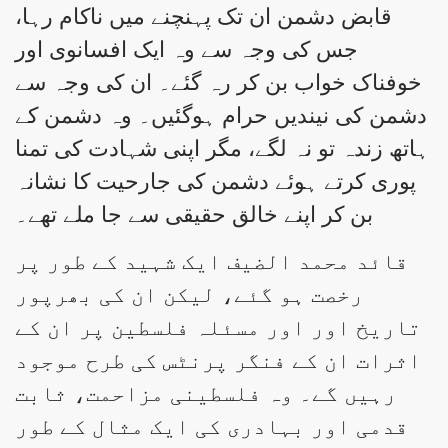
قابض دشمن ان تک پہنچنے میں ناکام رہا،
جس کی وجہ سے وہ ایک افسانوی اور
خوفناک خواب بن کر رہ گئے۔ ان کی وجہ سے
دشمن کی نیندیں حرام ہوگئیں۔ وہ دشمن کے
ہاتھ زندہ تو نہ لگے، مگر اپنی شہادت کی تمنا
پوری کرتے ہوئے دشمن کی جارحیت کا نشانہ
بن کر اپنے خالق حقیقی سے جا ملے تھے۔
قائد محمد الضیف ایک شہید کے طور پر
رخصت ہو گئے، لیکن ان کی بھرپور
تاریخ اور اور مسئلہ فلسطین پر ان کے
اثرات ان کے فنگر پرنٹس کی طرح موجود
رہیں گے۔ وہ فلسطینی مزاحمت، ثابت
قدمی اور بہادری کی ایک مثال کے طور