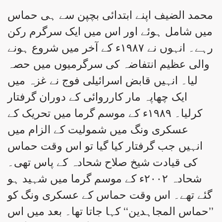
محمد الضیف اپنے ابتدائی بچپن سے ہی حماس
میں شامل ہوئے اور اس میں ایک سرگرم رکن
رہے۔ انہوں نے ۱۹۸۷ء کے آخر میں شروع ہونے
والی عظیم انتفاضہ کی سرگرمیوں میں حصہ
لیا۔ انہیں قابض اسرائیلی فوج نے غزہ میں
ایک چھاپہ مار کارروائی کے دوران گرفتار
کرلیا۔ ۱۹۸۹ء کے موسم گرما میں تحریک کے
عسکری ونگ میں شمولیت کے الزام میں
انہیں جب گرفتار کیا گیا تو اس وقت حماس
کی قیادت شیخ صلاح شحادہ کے پاس تھی۔
شحادہ ۲۰۰۲ء کے موسم گرما میں شہید ہو
گئے تھے۔ اس وقت حماس کے عسکری ونگ کو
’’حماس المجاہدین‘‘ کہا جاتا تھا۔ بعد میں اس