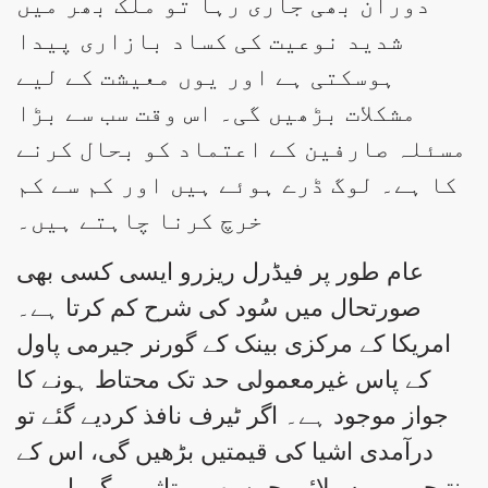
دوران بھی جاری رہا تو ملک بھر میں
شدید نوعیت کی کساد بازاری پیدا
ہوسکتی ہے اور یوں معیشت کے لیے
مشکلات بڑھیں گی۔ اس وقت سب سے بڑا
مسئلہ صارفین کے اعتماد کو بحال کرنے
کا ہے۔ لوگ ڈرے ہوئے ہیں اور کم سے کم
خرچ کرنا چاہتے ہیں۔
عام طور پر فیڈرل ریزرو ایسی کسی بھی
صورتحال میں سُود کی شرح کم کرتا ہے۔
امریکا کے مرکزی بینک کے گورنر جیرمی پاول
کے پاس غیرمعمولی حد تک محتاط ہونے کا
جواز موجود ہے۔ اگر ٹیرف نافذ کردیے گئے تو
درآمدی اشیا کی قیمتیں بڑھیں گی، اس کے
نتیجے میں سپلائی چین بھی متاثر ہوگی اور یہ