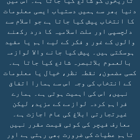
تاریخوں کو شائع کیا جاتا ہے۔ اس میں
دنیا بھر سے ہمیں دستیاب ایسی معلومات
کا انتخاب پیش کیا جاتا ہے جو اسلام سے
دلچسپی اور ملت اسلامیہ کا درد رکھنے
والوں کے غور و فکر کے لیے اہم یا مفید
ہوسکتی ہیں۔ پیش کیا جانے والا لوازمہ
بالعموم بلاتبصرہ شائع کیا جاتا ہے۔
کسی مضمون، نقطہ نظر، خیال یا معلومات
کے انتخاب کی وجہ اس سے ہمارا اتفاق
نہیں، اس کی اہمیت ہوتی ہے۔ ہمارے
فراہم کردہ لوازمے کے مزید، لیکن
غیرتجارتی ابلاغ کی عام اجازت ہے۔
معارف فیچر کی کوئی قیمت مقرر نہیں
تاہم عطیات کی ضرورت بھی رہتی ہے اور