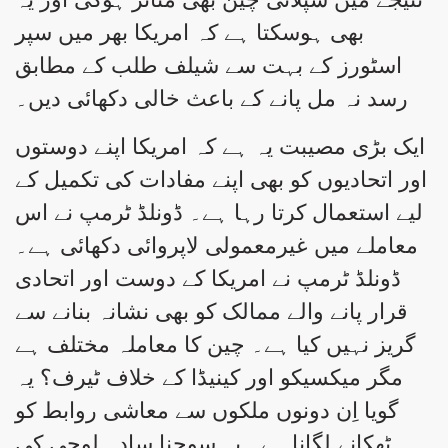
بھی ہوسکتا ہے کہ امریکا بھر میں سپر
اسٹورز کے بہت سے شیلف طلب کے مطابق
رسد نہ مل پانے کے باعث خالی دکھائی دیں۔
ایک بڑی مصیبت یہ ہے کہ امریکا اپنے دوستوں
اور اتحادیوں کو بھی اپنے مفادات کی تکمیل کے
لیے استعمال کرتا رہا ہے۔ ڈونلڈ ٹرمپ نے اس
معاملے میں غیرمعمولی لاپروائی دکھائی ہے۔
ڈونلڈ ٹرمپ نے امریکا کے دوست اور اتحادی
قرار پانے والے ممالک کو بھی نشانہ بنانے سے
گریز نہیں کیا ہے۔ چین کا معاملہ مختلف ہے
مگر میکسیکو اور کینیڈا کے خلاف ٹیرف؟ یہ
گویا اِن دونوں ملکوں سے معاشی روابط کو
ٹھکانے لگانا ہے۔ یہ سوچنا سادہ لوحی کی