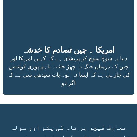
امریکا ۔ چین تصادم کا خدشہ
دنیا یہ سوچ سوچ کر پریشان ہے کہ کہیں امریکا اور
چین کے درمیان جنگ نہ چھڑ جائے۔ تاہم پوری کوشش
کی جارہی ہے کہ ایسا نہ ہو۔ بات سیدھی سی ہے کہ
اگر دو
معارف فیچر ہر ماہ کی یکم اور سولہ