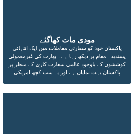
مودی مات کھاگئے
پاکستان خود کو سفارتی معاملات میں ایک انتہائی
پسندیدہ مقام پر دیکھ رہا ہے۔ بھارت کی غیرمعمولی
کوششوں کے باوجود عالمی سفارت کاری کے منظر پر
پاکستان بہت نمایاں ہے اور یہ سب کچھ امریکی