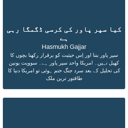
کیا سپر پاور کی کرسی ڈگمگا رہی
ہے
Hasmukh Gajjar
سپر پاور بننا اور اِس حیثیت کو برقرار رکھنا بچوں کا
کھیل نہیں۔ امریکا واحد سپر پاور ہے۔ سوویت یونین
کی تحلیل کے بعد سرد جنگ ختم ہوئی تو امریکا دنیا کا
طاقتور ترین ملک