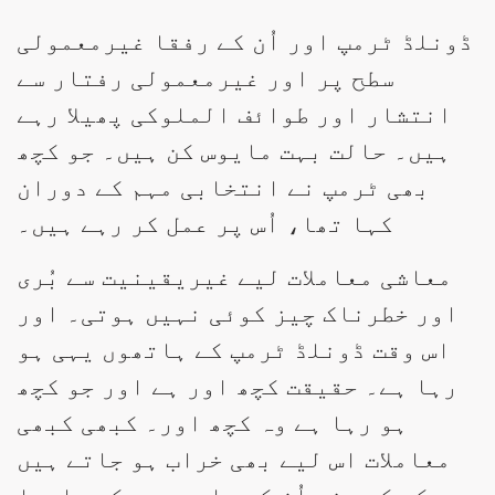
ڈونلڈ ٹرمپ اور اُن کے رفقا غیرمعمولی
سطح پر اور غیرمعمولی رفتار سے
انتشار اور طوائف الملوکی پھیلا رہے
ہیں۔ حالت بہت مایوس کن ہیں۔ جو کچھ
بھی ٹرمپ نے انتخابی مہم کے دوران
کہا تھا، اُس پر عمل کر رہے ہیں۔
معاشی معاملات لیے غیریقینیت سے بُری
اور خطرناک چیز کوئی نہیں ہوتی۔ اور
اس وقت ڈونلڈ ٹرمپ کے ہاتھوں یہی ہو
رہا ہے۔ حقیقت کچھ اور ہے اور جو کچھ
ہو رہا ہے وہ کچھ اور۔ کبھی کبھی
معاملات اس لیے بھی خراب ہو جاتے ہیں