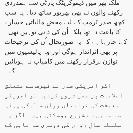
ملک بھر میں ڈیموکریٹک پارٹی سے ہمدردی
رکھنے والوں نے بھی بھرپور ساتھ دیا۔ یہ سب
کچھ صدر ٹرمپ کے لیے محض مالیاتی خسارے
کا باعث نہ تھا بلکہ اُن کی ذاتی توہین تھی۔
کہا جارہا ہے کہ یہ صورتحال اُن کی ترجیحات
پر بھی اثرانداز ہوگی اور وہ پالیسیوں میں
توازن برقرار رکھنے میں کامیاب نہ ہوپائیں
گے۔
اگر امریکی صدر نے ٹیرف سے متعلق
اعلانات پر عمل شروع کردیا تو امریکی
معیشت کی خرابیاں رواں سال کی پہلی
سہ ماہی سے شروع ہوسکتی ہیں۔ اگر یہ
سلسلہ سالِ رواں کی دوسری سہ ماہی کے