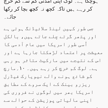
ہوچکا ہے۔ لوگ اپنی آمدنی کم سے کم خرچ
کر رہے ہیں تاکہ کچھ نہ کچھ بچا کر رکھا
جائے۔
جس طور کہیں لینڈ سلائیڈنگ ہوتی ہے
اور پتھر گرتے چلے جاتے ہیں، بالکل
اُسی طور امریکا میں عام آدمی کا
معیشت پر اعتماد لڑھکتا جارہا ہے اور
اس کے نتیجے میں مارکیٹ متاثر ہو رہی
ہے۔ لوگ کم خرچ کر رہے ہیں۔ ۱۰؍مارچ
کو شائع ہونے والے نیویارک فیڈرل
ریزرو بینک کے ایک سروے کے مطابق
امریکا بھر میں لوگوں نے فروری کی
اپنی مالیاتی پوزیشن کے حوالے سے
غیرمعمولی مایوسی کا اظہار کیا ہے۔