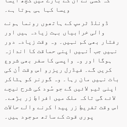
کہ کسی نے اُن کے بارے میں کچھ ایسا
ویسا کہا ہی ہوتا ہے۔
ڈونلڈ ٹرمپ کے ہاتھوں رونما ہونے
والی خرابیاں بہت زیادہ ہیں اور
رفتار بھی کم نہیں۔ وہ وقت زیادہ دور
نہیں جب اُنہیں اپنی حماقت کا اندازہ
ہوگا اور وہ واپسی کا سفر بھی شروع
کریں گے۔ فیڈرل ریزرو اس وقت اُن کی
بات نہیں مان رہا۔ وہ گورنر کو ہٹاکر
اپنی ٹیم لائیں گے جو سُود کی شرح نیچے
لائے گی تاکہ ملک میں افراطِ زر بڑھے۔
اس وقت تفریطِ زر پیدا کرنے والے حالات
پوری قوت کے ساتھ موجود ہیں۔