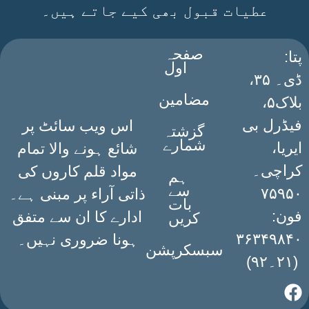
عطیات قبول بھی کیے جاتے ہیں۔
صفحہ
:پتا
اول
ڈی۔ ۳۵،
مضامین
بلاک۵،
فیڈرل بی
اس ویب سائٹ پر
گزشتہ
شمارے
ایریا،
شائع ہونے والا تمام
کراچی۔
مواد قلم کاروں کی
ہم
سے
۷۵۹۵۰
ذاتی آراء پر مبنی ہے۔
بات
فون:
ادارے کا ان سے متفق
کریں
۳۶۳۴۹۸۴۰
ہونا ضروری نہیں۔
سبسکرپشن
(۲۱۔۹۲)