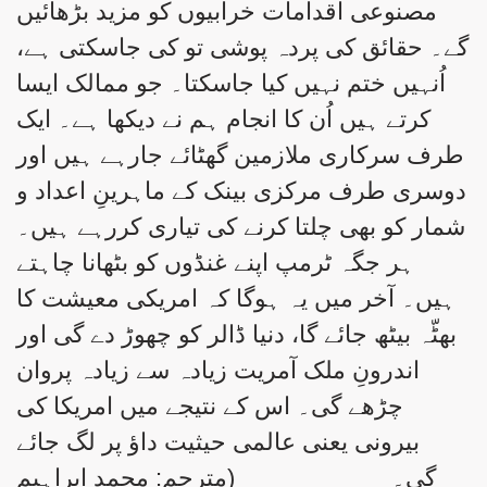
مصنوعی اقدامات خرابیوں کو مزید بڑھائیں
گے۔ حقائق کی پردہ پوشی تو کی جاسکتی ہے،
اُنہیں ختم نہیں کیا جاسکتا۔ جو ممالک ایسا
کرتے ہیں اُن کا انجام ہم نے دیکھا ہے۔ ایک
طرف سرکاری ملازمین گھٹائے جارہے ہیں اور
دوسری طرف مرکزی بینک کے ماہرینِ اعداد و
شمار کو بھی چلتا کرنے کی تیاری کررہے ہیں۔
ہر جگہ ٹرمپ اپنے غنڈوں کو بٹھانا چاہتے
ہیں۔ آخر میں یہ ہوگا کہ امریکی معیشت کا
بھٹّہ بیٹھ جائے گا، دنیا ڈالر کو چھوڑ دے گی اور
اندرونِ ملک آمریت زیادہ سے زیادہ پروان
چڑھے گی۔ اس کے نتیجے میں امریکا کی
بیرونی یعنی عالمی حیثیت داؤ پر لگ جائے
گی۔ (مترجم: محمد ابراہیم