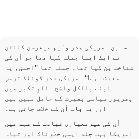
سابق امریکی صدر ولیم جیفرسن کلنٹن
نے ایک ایسا جملہ کہا تھا جو اُن کی
شناخت بن گیا تھا۔ جملہ تھا ’’احمق، یہ
معیشت ہے!‘‘ امریکی صدر ڈونلڈ ٹرمپ
اپنے بالکل واضح عالمِ تکبر میں
بھرپور سیاسی بصیرت کے حامل نہیں ہیں
اور یہ بات اُن کے خلاف جاتی ہے۔
اُن کی غیرمعیاری قیادت کے عہد میں
امریکا بہت جلد ایسی خطرناک اور تباہ