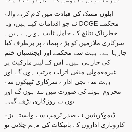
ایلون مسک کی قیادت میں کام کرنے والے
محکمے DOGE نے جو اقدامات کیے ہیں، وہ
خطرناک نتائج کے حامل ثابت ہو رہے ہیں۔
سرکاری ملازمین کو بڑے پیمانے پر برطرف کیا
جارہا ہے۔ بہت سے محکمے اور ایجنسیاں ختم
کی جارہی ہیں۔ اس کے لیبر مارکیٹ پر
غیرمعمولی منفی اثرات مرتب ہوں گے اور
بہت سے نجی ادارے سرکاری ٹھیکوں سے
محروم ہونے کی صورت میں بند ہوں گے اور
یوں بے روزگاری بڑھے گی۔
ڈیموکریٹس نے صدر ٹرمپ سے وابستہ بڑے
کاروباری اداروں کے بائیکاٹ کی مہم چلائی تو