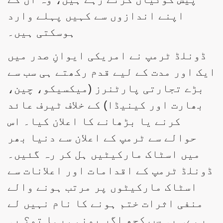
اپنے اندازوں سے کہیں پہلے وارد
ہوسکتی ہیں۔
ڈونلڈ ٹرمپ نے امریکی ایوانِ صدر میں
ایک اور مدت کے لیے قدم رکھتے ہی سب سے
بڑے تجارتی پارٹنرز (میکسیکو، چین،
بھارت اور کینیڈا) کے خلاف ٹیرف عائد
کرنے یا بڑھانے کا اعلان کیا۔ اس
حوالے سے ٹرمپ کے اعلان سے دنیا بھر
میں اسٹاک مارکیٹیں ہل کر رہ گئیں۔
ڈونلڈ ٹرمپ کے اقدامات اور اعلانات سے
اسٹاک مارکیٹوں پر مرتب ہونے والے
منفی اثرات ختم ہونے کا نام نہیں لے
رہے۔ یہ سب کچھ اگر یونہی رہا تو؟ یہ