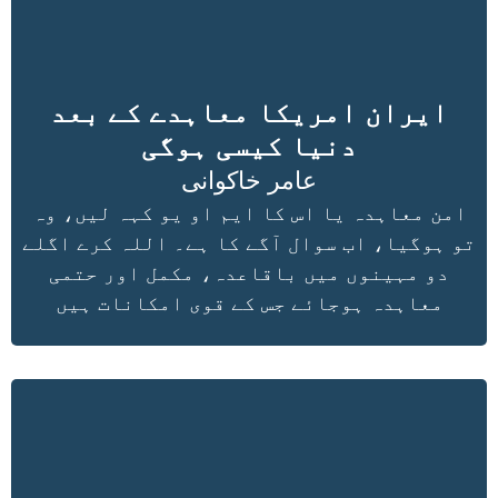
ایران امریکا معاہدے کے بعد
دنیا کیسی ہوگی
عامر خاکوانی
امن معاہدہ یا اس کا ایم او یو کہہ لیں، وہ
تو ہوگیا، اب سوال آگے کا ہے۔ اللہ کرے اگلے
دو مہینوں میں باقاعدہ، مکمل اور حتمی
معاہدہ ہوجائے جس کے قوی امکانات ہیں