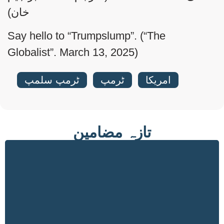
خان)
Say hello to “Trumpslump”. (“The
Globalist”. March 13, 2025)
امریکا
,
ٹرمپ
,
ٹرمپ سلمپ
تازہ مضامین