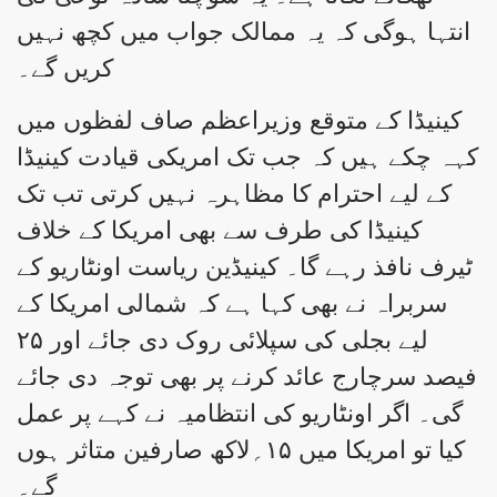
انتہا ہوگی کہ یہ ممالک جواب میں کچھ نہیں
کریں گے۔
کینیڈا کے متوقع وزیراعظم صاف لفظوں میں
کہہ چکے ہیں کہ جب تک امریکی قیادت کینیڈا
کے لیے احترام کا مظاہرہ نہیں کرتی تب تک
کینیڈا کی طرف سے بھی امریکا کے خلاف
ٹیرف نافذ رہے گا۔ کینیڈین ریاست اونٹاریو کے
سربراہ نے بھی کہا ہے کہ شمالی امریکا کے
لیے بجلی کی سپلائی روک دی جائے اور ۲۵
فیصد سرچارج عائد کرنے پر بھی توجہ دی جائے
گی۔ اگر اونٹاریو کی انتظامیہ نے کہے پر عمل
کیا تو امریکا میں ۱۵؍لاکھ صارفین متاثر ہوں
گے۔