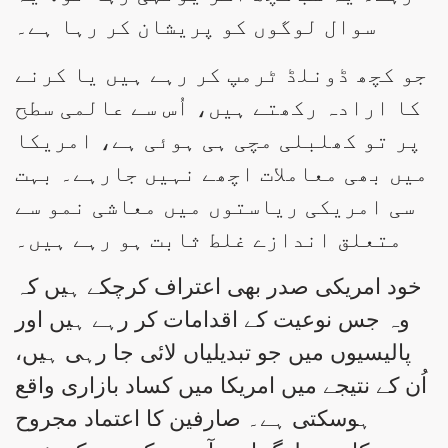
سوال لوگوں کو پریشان کر رہا ہے۔
جو کچھ ڈونلڈ ٹرمپ کر رہے ہیں یا کرنے
کا ارادہ رکھتے ہیں، اُس سے عالمی سطح
پر تو کھلبلی مچی ہی ہوئی ہے، امریکا
میں بھی معاملات اچھے نہیں جارہے۔ بہت
سی امریکی ریاستوں میں معاشی نمو سے
متعلق اندازے غلط ثابت ہو رہے ہیں۔
خود امریکی صدر بھی اعتراف کرچکے ہیں کہ
وہ جس نوعیت کے اقدامات کر رہے ہیں اور
پالیسیوں میں جو تبدیلیاں لائی جا رہی ہیں،
اُن کے نتیجے میں امریکا میں کساد بازاری واقع
ہوسکتی ہے۔ صارفین کا اعتماد مجروح