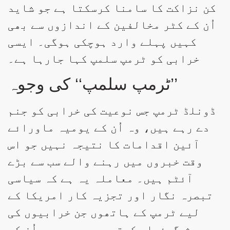
کن نزاکت کا سامنا کرسکتا ہے جو شاید
اُن کے کٹر مخالفین کے اندازوں سے بھی
کہیں پہلے وارد ہوچکی ہوگی۔ ایسی
خرابی کو ٹرمپ سلمپ کہا جارہا ہے۔
’’ٹرمپ سلمپ‘‘ کی وجوہ
ڈونلڈ ٹرمپ جس نوعیت کی خرابی کو جنم
دے رہے ہیں، وہ اُن کے یومیہ ماورائے
آئین اقدامات کا نتیجہ نہیں جو اس
وقت خبروں میں رہنے والے سب سے بڑے
آئٹم ہیں۔ معاملہ یہ ہے کہ سیاسی
تبصرہ نگار اور تجزیہ کار امریکا کے
لیے ٹرمپ کے ہاتھوں جن خرابیوں کی
پیش گوئیاں کرتے رہے ہیں، وہ اُن کے