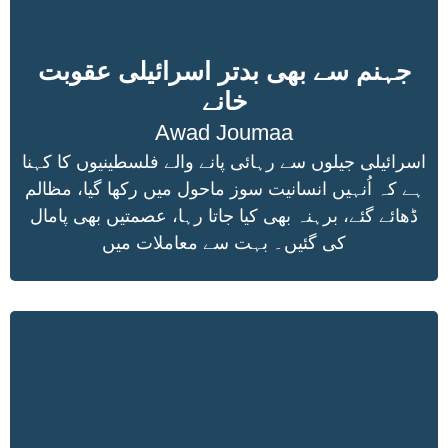
جہنم سے بھی بدتر اسرائیلی عقوبت
خانے
Awad Joumaa
اسرائیلی جیلوں سے رہائی پانے والے فلسطینیوں کا کہنا
ہے کہ اُنہیں انسانیت سوز ماحول میں رکھا گیا، مظالم
ڈھائے گئے، برہنہ بھی کیا جاتا رہا، عصمتیں بھی پامال
کی گئیں۔ بہت سے معاملات میں