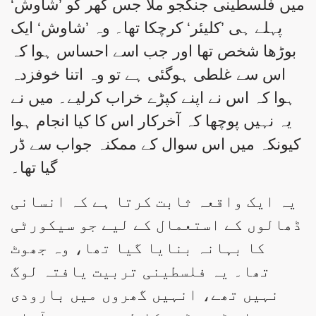
میں فلسطینی جنگجو ملا جس گھر کو ’شاوش‘
پہلے ہی ’کلیئر‘ کرچکا تھا۔ وہ ’شاوش‘ ایک
بوڑھا شخص تھا اور جب اسے احساس ہوا کہ
اس سے غلطی ہوگئی ہے تو وہ اتنا خوفزدہ
ہوا کہ اس نے اپنے کپڑے خراب کرلیے۔ میں نے
یہ نہیں پوچھا کہ آخرکار اس کا کیا انجام ہوا
کیونکہ میں اس سوال کے ممکنہ جواب سے ڈر
گیا تھا۔
یہ ایک واقعہ ثابت کرتا ہے کہ انسانی
ڈھالوں کے استعمال کے لیے جو سیکورٹی
کا بہانہ بنایا گیا تھا، وہ جھوٹ
تھا۔ یہ فلسطینی تربیت یافتہ لوگ
نہیں تھے، انہیں گھروں میں بارودی