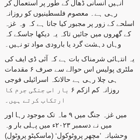
انہیں انسانی ڈھال کے طور پر استعمال کر
رہی ہے۔ معصوم فلسطینیوں کو روزانہ
اسلحے کے زور پر مجبور کیا جاتا ہے کہ وہ غزہ
کے گھروں میں جائیں تاکہ یہ دیکھا جاسکے کہ
وہاں دہشت گرد یا بارودی مواد تو نہیں۔
یہ انتہائی شرمناک بات ہے کہ آئی ڈی ایف کی
ملٹری پولیس اس حوالے سے صرف ۶ مقدمات
ہی چلا رہی ہے حالانکہ اسرائیلی فوجی
روزانہ کم ازکم ۶ بار اس جنگی جرم کا
ارتکاب کرتے ہیں۔
میں غزہ جنگ میں ۹ ماہ تک موجود رہا اور
میں نے دسمبر ۲۰۲۳ء میں پہلی بار وہ
وحشیانہ ’مچھر پروٹوکول‘ (ماسکیٹو پروٹول)