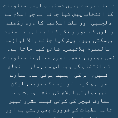
دنیا بھر سے ہمیں دستیاب ایسی معلومات
کا انتخاب پیش کیا جاتا ہے جو اسلام سے
دلچسپی اور ملت اسلامیہ کا درد رکھنے
والوں کے غور و فکر کے لیے اہم یا مفید
ہوسکتی ہیں۔ پیش کیا جانے والا لوازمہ
بالعموم بلاتبصرہ شائع کیا جاتا ہے۔
کسی مضمون، نقطہ نظر، خیال یا معلومات
کے انتخاب کی وجہ اس سے ہمارا اتفاق
نہیں، اس کی اہمیت ہوتی ہے۔ ہمارے
فراہم کردہ لوازمے کے مزید، لیکن
غیرتجارتی ابلاغ کی عام اجازت ہے۔
معارف فیچر کی کوئی قیمت مقرر نہیں
تاہم عطیات کی ضرورت بھی رہتی ہے اور