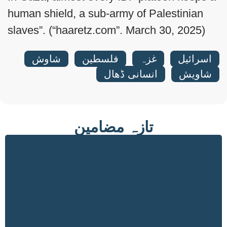
human shield, a sub-army of Palestinian
slaves”. (“haaretz.com”. March 30, 2025)
اسرائیل
,
غزہ
,
فلسطین
,
شاوش
,
شاویش
,
انسانی ڈھال
تازہ مضامین