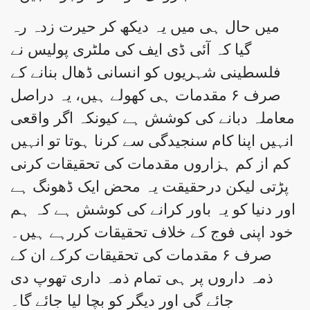
میں حال ہی میں یہ دیکھ کر حیرت زدہ رہ
گیا کہ آئی ڈی ایف کی ملٹری پولیس نے
فلسطینی شہریوں کو انسانی ڈھال بنانے کے
صرف ۶ مقدمات ہی کھولے ہیں، یہ دراصل
معاملہ دبانے کی کوشش ہے کیونکہ اگر واقعی
انہیں اپنا کام سنجیدگی سے کرنا ہوتا تو انہیں
کم از کم ہزاروں مقدمات کی تحقیقات کرنی
پڑتی لیکن درحقیقت یہ محض ایک ڈھونگ ہے
اور دنیا کو یہ باور کرانے کی کوشش ہے کہ ہم
خود اپنی فوج کے خلاف تحقیقات کررہے ہیں۔
صرف ۶ مقدمات کی تحقیقات کرکے ان کے
ذمہ داروں پر ہی تمام ذمہ داری تھوپ دی
جائے گی اور دیگر کو بچا لیا جائے گا۔