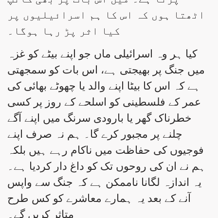
اٹھتا ہوں کہ اس کا ہم اسرائیلیوں پر
کیا اثر پڑ رہا ہوگا۔
کیا ہر وہ اسرائیلی ماں جو اپنے بیٹے کو غزہ
میں جنگ پر بھیجتی ہے، اس بات کو سمجھتی
ہے کہ اس کا بیٹا اپنے والد یا چھوٹے بھائی کی
عمر کے فلسطینی کو اسلحے کے روز پر کسی
خطرناک گھر یا بارودی سرنگ میں اپنے آگے
چلنے پر مجبور کرے گا۔ ہم نہ صرف اپنے
فوجیوں کی حفاظت میں ناکام رہے ہیں بلکہ
ہم نے ان کی روحوں تک کو داغ دار کردیا ہے۔
یہ اندازہ لگانا ناممکن ہے کہ جنگ سے واپس
آنے کے بعد یہ ہمارے معاشرے کو کس طرح
متاثر کریں گے۔