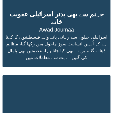
جہنم سے بھی بدتر اسرائیلی عقوبت
خانے
Awad Joumaa
اسرائیلی جیلوں سے رہائی پانے والے فلسطینیوں کا کہنا
ہے کہ اُنہیں انسانیت سوز ماحول میں رکھا گیا، مظالم
ڈھائے گئے، برہنہ بھی کیا جاتا رہا، عصمتیں بھی پامال
کی گئیں۔ بہت سے معاملات میں