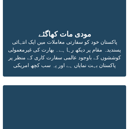
مودی مات کھاگئے
پاکستان خود کو سفارتی معاملات میں ایک انتہائی
پسندیدہ مقام پر دیکھ رہا ہے۔ بھارت کی غیرمعمولی
کوششوں کے باوجود عالمی سفارت کاری کے منظر پر
پاکستان بہت نمایاں ہے اور یہ سب کچھ امریکی