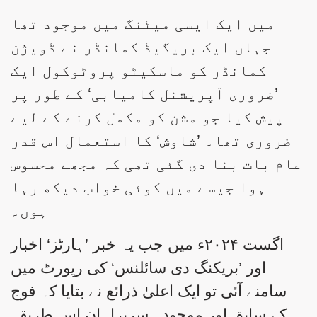
میں ایک ایسی میٹنگ میں موجود تھا
جہاں ایک بریگیڈ کمانڈر نے ڈویژن
کمانڈر کو ماسکیٹو پروٹوکول ایک
’ضروری آپریشنل کامیابی‘ کے طور پر
پیش کیا جو مشن کو مکمل کرنے کے لیے
ضروری تھا۔ ’شاوش‘ کا استعمال اس قدر
عام بات بنا دی گئی تھی کہ مجھے محسوس
ہوا جیسے میں کوئی خواب دیکھ رہا
ہوں۔
اگست ۲۰۲۴ء میں جب یہ خبر ’ہارٹز‘ اخبار
اور ’بریکنگ دی سائلنس‘ کی رپورٹ میں
سامنے آئی تو ایک اعلیٰ ذرائع نے بتایا کہ فوج
کے سابق اور موجودہ سربراہان اس طریقہ