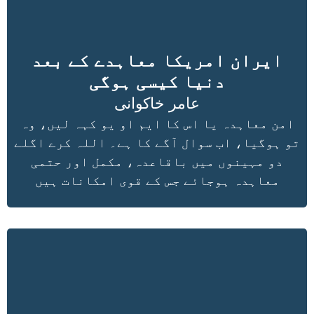
ایران امریکا معاہدے کے بعد
دنیا کیسی ہوگی
عامر خاکوانی
امن معاہدہ یا اس کا ایم او یو کہہ لیں، وہ
تو ہوگیا، اب سوال آگے کا ہے۔ اللہ کرے اگلے
دو مہینوں میں باقاعدہ، مکمل اور حتمی
معاہدہ ہوجائے جس کے قوی امکانات ہیں