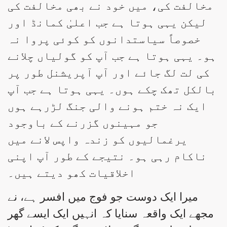
مخالفت کی، میں خود نے بھی مخالفت کی
لیکن یہی ہوتا ہے جب اعلیٰ کمانڈ اور
خصوصاً سیاستدانوں کو کوئی پروا نہ
ہو۔ یہی ہوتا ہے جب آپ کو گولیاں چلانے
کی لت لگ جائے اور آپ آپریشنل طور پر
بالکل تھک چکے ہوں۔ یہی ہوتا ہے جب آپ
ایک نہ ختم ہونے والی جنگ لڑرہے ہوں
جو مہینوں گزرنے کے باوجود
یرغمالیوں کو زندہ واپس لانے میں
ناکام رہی ہو۔ نتیجے کے طور آپ اپنی
اخلاقیات کھو دیتے ہیں۔
میرا ایک دوست جو فوج میں افسر ہے، نے
مجھے ایک واقعہ سنایا کہ انہیں ایک ایسے گھر