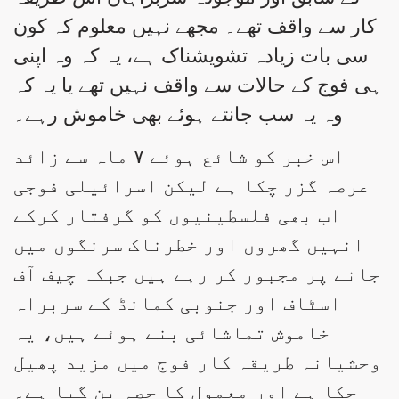
کار سے واقف تھے۔ مجھے نہیں معلوم کہ کون
سی بات زیادہ تشویشناک ہے، یہ کہ وہ اپنی
ہی فوج کے حالات سے واقف نہیں تھے یا یہ کہ
وہ یہ سب جانتے ہوئے بھی خاموش رہے۔
اس خبر کو شائع ہوئے ۷ ماہ سے زائد
عرصہ گزر چکا ہے لیکن اسرائیلی فوجی
اب بھی فلسطینیوں کو گرفتار کرکے
انہیں گھروں اور خطرناک سرنگوں میں
جانے پر مجبور کر رہے ہیں جبکہ چیف آف
اسٹاف اور جنوبی کمانڈ کے سربراہ
خاموش تماشائی بنے ہوئے ہیں، یہ
وحشیانہ طریقہ کار فوج میں مزید پھیل
چکا ہے اور معمول کا حصہ بن گیا ہے۔