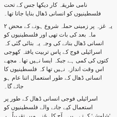
نامی طریقہ کار دیکھا جس کے تحت
فلسطینیوں کو انسانی ڈھال بنایا جاتا تھا۔
یہ غزہ پر زمینی حملہ شروع ہونے کے محض ۲
ماہ بعد کی بات تھی اور فلسطینیوں کو
انسانی ڈھال بنانے کی وجہ یہ بتائی گئی کہ
اسرائیلی فوج کے پاس تربیت یافتہ کھوجی
کتوں کی کمی ہے جبکہ ایسا نہیں تھا۔ مجھے
اس وقت اندازہ نہیں تھا کہ فلسطینیوں کا
انسانی ڈھال کے طور استعمال اتنا عام ہو
جائے گا۔
اسرائیلی فوجی انسانی ڈھال کے طور پر
استعمال کیے جانے والے فلسطینیوں کو
’شاوِش‘ کہتے ہیں۔ آج کل غزہ میں تقریباً ہر