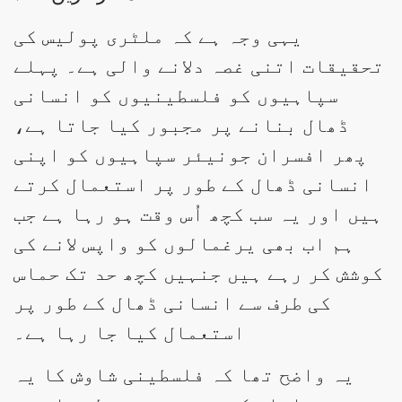
یہی وجہ ہے کہ ملٹری پولیس کی
تحقیقات اتنی غصہ دلانے والی ہے۔ پہلے
سپاہیوں کو فلسطینیوں کو انسانی
ڈھال بنانے پر مجبور کیا جاتا ہے،
پھر افسران جونیئر سپاہیوں کو اپنی
انسانی ڈھال کے طور پر استعمال کرتے
ہیں اور یہ سب کچھ اُس وقت ہو رہا ہے جب
ہم اب بھی یرغمالوں کو واپس لانے کی
کوشش کر رہے ہیں جنہیں کچھ حد تک حماس
کی طرف سے انسانی ڈھال کے طور پر
استعمال کیا جا رہا ہے۔
یہ واضح تھا کہ فلسطینی شاوش کا یہ