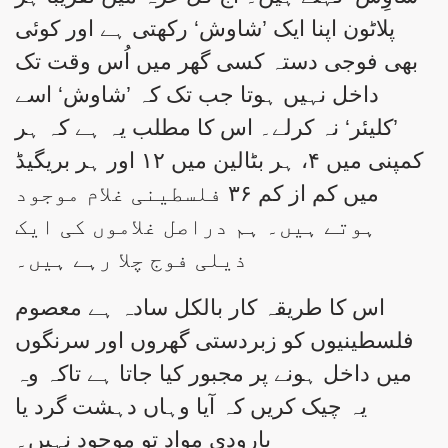
پلاٹون اپنا ایک ’شاوش‘ رکھتی ہے اور کوئی
بھی فوجی دستہ کسی گھر میں اُس وقت تک
داخل نہیں ہوتا جب تک کہ ’شاوش‘ اسے
’کلیئر‘ نہ کرلے۔ اس کا مطلب یہ ہے کہ ہر
کمپنی میں ۴، ہر بٹالین میں ۱۲ اور ہر بریگیڈ
میں کم از کم ۳۶ فلسطینی غلام موجود
ہوتے ہیں۔ ہم دراصل غلاموں کی ایک
ذیلی فوج چلا رہے ہیں۔
اس کا طریقہ کار بالکل سادہ ہے معصوم
فلسطینیوں کو زبردستی گھروں اور سرنگوں
میں داخل ہونے پر مجبور کیا جاتا ہے تاکہ وہ
یہ چیک کریں کہ آیا وہاں دہشت گرد یا
بارودی مواد تو موجود نہیں۔