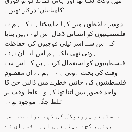
میں وقت لگتا تھا اور ہائی کمانڈ کو تو فوری
’کامیابیاں‘ درکار تھیں۔
دوسرے لفظوں میں کہا جاسکتا ہے کہ ہم نے
فلسطینیوں کو انسانی ڈھال اس لیے نہیں بنایا
کہ اس سے اسرائیلی فوجیوں کی حفاظت
ہوتی تھی بلکہ ہم اس لیے ان نہتے
فلسطینیوں کو استعمال کرتے ہیں کہ اس سے
وقت کی بچت ہوتی ہے۔ ہم نے ان معصوم
فلسطینیوں کی جانیں خطرے میں ڈالیں جن کا
واحد قصور بس اتنا تھا کہ وہ غلط وقت پر
غلط جگہ موجود تھے۔
ماسکیٹو پروٹوکل کی کچھ مزاحمت بھی
ہوئی، کچھ سپاہیوں اور افسران نے