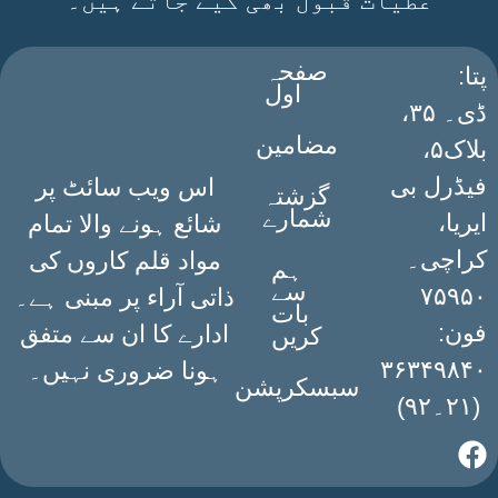
عطیات قبول بھی کیے جاتے ہیں۔
صفحہ
:پتا
اول
ڈی۔ ۳۵،
مضامین
بلاک۵،
فیڈرل بی
اس ویب سائٹ پر
گزشتہ
شمارے
ایریا،
شائع ہونے والا تمام
کراچی۔
مواد قلم کاروں کی
ہم
سے
۷۵۹۵۰
ذاتی آراء پر مبنی ہے۔
بات
فون:
ادارے کا ان سے متفق
کریں
۳۶۳۴۹۸۴۰
ہونا ضروری نہیں۔
سبسکرپشن
(۲۱۔۹۲)