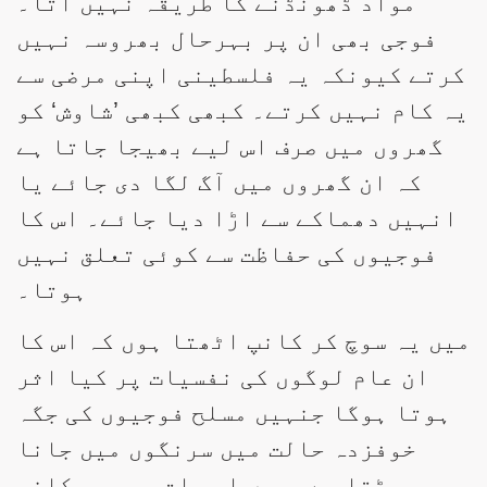
مواد ڈھونڈنے کا طریقہ نہیں آتا۔
فوجی بھی ان پر بہرحال بھروسہ نہیں
کرتے کیونکہ یہ فلسطینی اپنی مرضی سے
یہ کام نہیں کرتے۔ کبھی کبھی ’شاوش‘ کو
گھروں میں صرف اس لیے بھیجا جاتا ہے
کہ ان گھروں میں آگ لگا دی جائے یا
انہیں دھماکے سے اڑا دیا جائے۔ اس کا
فوجیوں کی حفاظت سے کوئی تعلق نہیں
ہوتا۔
میں یہ سوچ کر کانپ اٹھتا ہوں کہ اس کا
ان عام لوگوں کی نفسیات پر کیا اثر
ہوتا ہوگا جنہیں مسلح فوجیوں کی جگہ
خوفزدہ حالت میں سرنگوں میں جانا
پڑتا ہے۔ میں اس بات پر بھی کانپ