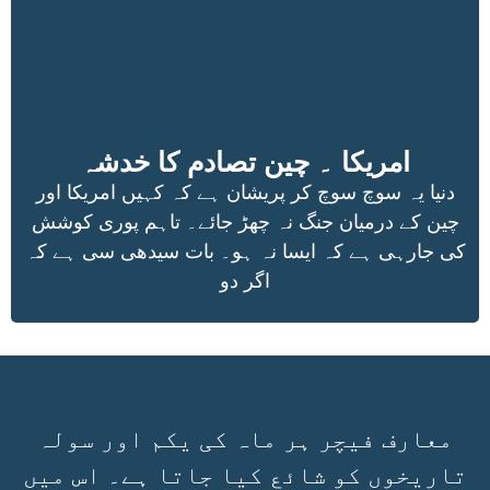
امریکا ۔ چین تصادم کا خدشہ
دنیا یہ سوچ سوچ کر پریشان ہے کہ کہیں امریکا اور
چین کے درمیان جنگ نہ چھڑ جائے۔ تاہم پوری کوشش
کی جارہی ہے کہ ایسا نہ ہو۔ بات سیدھی سی ہے کہ
اگر دو
معارف فیچر ہر ماہ کی یکم اور سولہ
تاریخوں کو شائع کیا جاتا ہے۔ اس میں