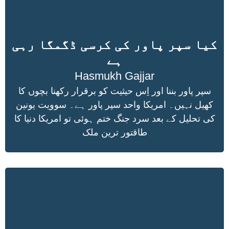
کیا سپر پاور کی کرسی ڈگمگا رہی
ہے
Hasmukh Gajjar
سپر پاور بننا اور اِس حیثیت کو برقرار رکھنا بچوں کا
کھیل نہیں۔ امریکا واحد سپر پاور ہے۔ سوویت یونین
کی تحلیل کے بعد سرد جنگ ختم ہوئی تو امریکا دنیا کا
طاقتور ترین ملک