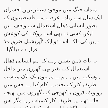
میدان جنگ میں موجود سینئر ترین افسران
ایک سال سے زیادہ عرصے سے فلسطینیوں کے
بطور انسانی ڈھال استعمال سے واقف ہیں
لیکن کسی نے بھی اسے روکنے کی کوشش
نہیں کی بلکہ اسے تو ایک ’آپریشنل ضرورت‘
قرار دے دیا گیا۔
یہ بات ذہن نشین رہے کہ ہم انسانی ڈھال
استعمال کیے بغیر بھی گھروں میں داخل
ہوسکتے ہیں۔ ہم نے مہینوں تک ایک مناسب
طریقۂ کار کے تحت یہ کام کیا ہے جس میں
روبوٹ، ڈرون یا کھوجی کتے گھروں میں بھیجے
جاتے تھے، یہ طریقہ کار کامیاب رہا مگر اس