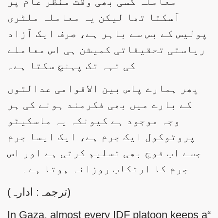
معاملہ کسی بھی وقت منظر عام پر
آسکتا تھا لیکن یہ معاملہ ملٹری
پولیس کے بس سے باہر ہے، صرف ایک آزاد
ریاستی تحقیقاتی کمیشن ہی اس معاملے
کی تہہ تک پہنچ سکتا ہے۔
پھر ہمارے پاس بین الاقوامی عدالتوں
کے بارے میں بھی فکرمند ہونے کی ہر
وجہ موجود ہے کیونکہ یہ ماسکیٹو
پروٹوکول ایک جرم ہے، ایک ایسا جرم
جسے اب فوج بھی تسلیم کرتی ہے اور اس
جرم کا ارتکاب روزانہ ہوتا ہے۔
(ترجمہ: ادارہ)
“In Gaza, almost every IDF platoon keeps a