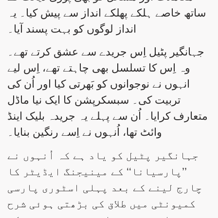
ساتھ خاصے ہلکے پھلکے انداز سے پیش کیا۔ یہ
انداز لوگوں کو بہت پسند آیا۔
جہانگیر پٹیل اِس جریدے سے عشق کرتے تھے۔
وہ اِس کا تسلسل بھی چاہتے تھے، اِس لیے
انہوں نے نوجوانوں کو بَھرتی کیا اور اُن کی
تربیت کی۔ سبسکرپشن کا ایک نیا ماڈل
متعارف کرایا۔ اُن سے پہلے یہ جریدہ بلیک اینڈ
وائٹ تھا، اُنہوں نے اِسے رنگین بنایا۔
جہانگیر پٹیل کو یاد ہے کہ اُنہوں نے
’’پارسیانا‘‘ کے مینیجنگ ایڈیٹر کا
چارج لینے کے بعد پہلی اسٹوری پارسی
کمیونٹی میں طلاق کی بڑھتی ہوئی شرح