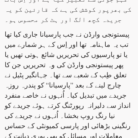
کی بھرپور کوشش کی ہے کہ قارئین کو یہ
جریدہ کچھ الگ اور ہٹ کر محسوس ہو۔
پیستونجی وارڈن نے جب پارسیانا جاری کیا تھا
تب یہ ماہنامہ تھا اور اِس کے ہر شمارے میں
یا تو پارسیوں کی تحریریں شائع ہوتی تھیں یا
پھر پیستونجی وارڈن کی وہ تحریریں جن کا
تعلق طِب کے شعبے سے تھا۔ جہانگیر پٹیل نے
چارج لینے کے بعد ’’پارسیانا‘‘ کو پندرہ روزہ
جریدے میں تبدیل کیا۔ اُنہوں نے خاصے منفرد
انداز سے دلیرانہ رپورٹنگ کرتے ہوئے جریدے کو
نیا رنگ روپ بخشا۔ اُنہوں نے جریدے کی
رنگینی بڑھائی اور پارسی کمیونٹی کے حساس
معاملات اور مسائل کو بھی پوری دیانت کے