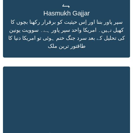
ہے
Hasmukh Gajjar
سپر پاور بننا اور اِس حیثیت کو برقرار رکھنا بچوں کا
کھیل نہیں۔ امریکا واحد سپر پاور ہے۔ سوویت یونین
کی تحلیل کے بعد سرد جنگ ختم ہوئی تو امریکا دنیا کا
طاقتور ترین ملک