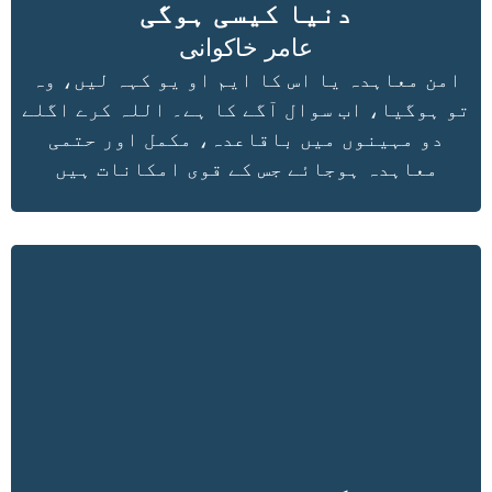
دنیا کیسی ہوگی
عامر خاکوانی
امن معاہدہ یا اس کا ایم او یو کہہ لیں، وہ
تو ہوگیا، اب سوال آگے کا ہے۔ اللہ کرے اگلے
دو مہینوں میں باقاعدہ، مکمل اور حتمی
معاہدہ ہوجائے جس کے قوی امکانات ہیں