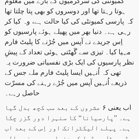
کمیونٹی کی سرگرمیوں کے بارے میں معلوم
ہوتا رہتا تھا اور دوسروں کو بھی پتا چلتا تھا
کہ پارسی کمیونٹی کی کیا حالت ہے، وہ کیا کر
رہی ہے۔ دنیا بھر میں پھیلے ہوئے پارسیوں کو
اِس جریدے نے آپس میں جُڑنے کا پلیٹ فارم
مہیا کیا۔ تیزی سے گَھٹتی ہوئی تعداد کے پیشِ
نظر پارسیوں کی ایک بڑی نفسیاتی ضرورت یہ
تھی کہ اُنہیں ایسا پلیٹ فارم ملے جس کے
ذریعے اُنہیں آپس میں جُڑے رہنے کی مسرّت
حاصل رہے۔
اب یعنی ۶ عشروں کے بعد سب کچھ بدل گیا
ہے۔ ’’پارسیانا‘‘ کا سنہرا دور گزر چکا
ہے۔ پہلے الیکٹرانک اور اِس کے بعد اب
ڈیجیٹل میڈیا کی دنیا میں ہونے والی