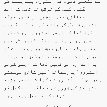
سے متعلق تھی۔ یہ اسٹوری بہت پسند کی
گئی۔ کسی کو توقع نہ تھی کہ ایک
متنازع فیہ موضوع پر خاصی بولڈ
اسٹوری شامل کی جائے گی۔ فیڈ بیک میں
کہا گیا کہ ایسی اسٹوریز ہر شمارے
میں ہونی چاہیے تاکہ کمیونٹی میں
پائی جانے والی سوچ اور رجحانات کا
بخوبی اندازہ ہوسکے۔ لوگوں کو چونکہ
یہ اندازہ ہی نہیں تھا کہ ایسی کوئی
اسٹوری ’’پارسیانا‘‘ میں شائع ہوسکتی
ہے، اِس لیے اُنہوں نے کہا کہ ایسی مزید
اسٹوریز کی ضرورت ہے تاکہ بات کُھل کر
کہنے کا ماحول پیدا ہو۔
پارسی کمیونٹی کے بارے میں سبھی