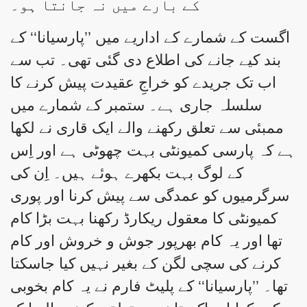
کے بارے میں نہ جانتا ہو۔
اگست کے شمارے کے اداریے میں ’’پارسیانا‘‘ کے
بند کیے جانے کی اطلاع دی گئی تھی۔ تب سے
اب تک جریدے کو خراجِ عقیدت پیش کرنے کا
سلسلہ جاری ہے۔ ستمبر کے شمارے میں
ممبئی سے تعلق رکھنے والے ایک قاری نے لکھا
ہے کہ پارسی کمیونٹی بہت چھوٹی ہے اور اِس
کے لوگ بہت بکھرے ہوئے ہیں۔ اِن کی
سرگرمیوں کو عمدگی سے پیش کرنا اور پوری
کمیونٹی کا معقول ریکارڈ رکھنا بہت بڑا کام
تھا اور یہ کام بھرپور جوش و خروش اور کام
کرنے کی سچی لگن کے بغیر نہیں کیا جاسکتا
تھا۔ ’’پارسیانا‘‘ کے پلیٹ فارم نے یہ کام بخوبی