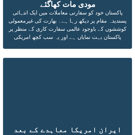
مودی مات کھاگئے
پاکستان خود کو سفارتی معاملات میں ایک انتہائی
پسندیدہ مقام پر دیکھ رہا ہے۔ بھارت کی غیرمعمولی
کوششوں کے باوجود عالمی سفارت کاری کے منظر پر
پاکستان بہت نمایاں ہے اور یہ سب کچھ امریکی
ایران امریکا معاہدے کے بعد