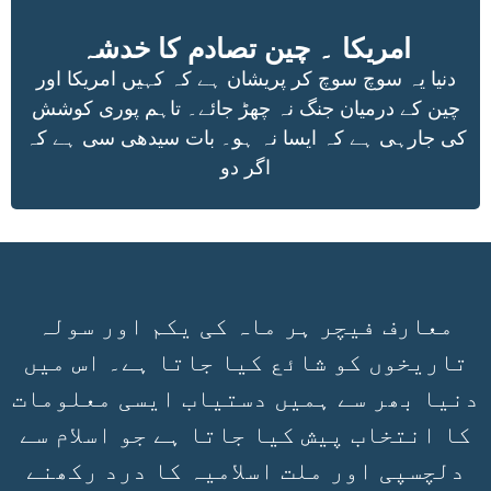
امریکا ۔ چین تصادم کا خدشہ
دنیا یہ سوچ سوچ کر پریشان ہے کہ کہیں امریکا اور
چین کے درمیان جنگ نہ چھڑ جائے۔ تاہم پوری کوشش
کی جارہی ہے کہ ایسا نہ ہو۔ بات سیدھی سی ہے کہ
اگر دو
معارف فیچر ہر ماہ کی یکم اور سولہ
تاریخوں کو شائع کیا جاتا ہے۔ اس میں
دنیا بھر سے ہمیں دستیاب ایسی معلومات
کا انتخاب پیش کیا جاتا ہے جو اسلام سے
دلچسپی اور ملت اسلامیہ کا درد رکھنے