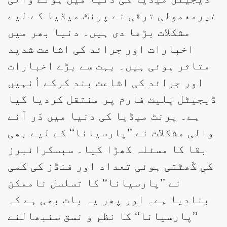
غیرمعمولی ترقی نے پرنٹ میڈیا کے لیے
مشکلات بڑھا دی ہیں۔ دنیا بھر میں
اخبارات اور جرائد کی اشاعت شدید
متاثر ہوئی ہیں۔ بہت سے بڑے اخبارات
اور جرائد کی اشاعت بند کرکے اُنہیں
ڈیجیٹل پلیٹ فارم پر منتقل کردیا گیا
ہے۔ پرنٹ میڈیا کی دنیا میں دَر آنے
والی مشکلات نے ’’پارسیانا‘‘ کے لیے بھی
بقا کا مسئلہ کھڑا کیا۔ سبسکرائبرز
کی گَھٹتی ہوئی تعداد اور فنڈز کی کمی
نے ’’پارسیانا‘‘ کا تسلسل ناممکن
بنادیا ہے۔ اور پھر یہ بات بھی ہے کہ
’’پارسیانا‘‘ کا نظم و نسق سنبھالنے