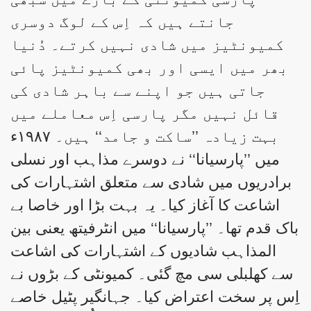
جانتے ہیں کہ اِس کے لوگ دوسری
کمیونٹیز میں شادی نہیں کرتے۔ دُنیا
بھر میں ایسی اور بھی کمیونٹیز پائی
جاتی ہیں جو اپنے سے باہر شادی کی
قائل نہیں مگر پارسی اِس معاملے میں
بہت زیادہ ’’ساکت و جامد‘‘ ہیں۔ ۱۹۸۷ء
میں ’’پارسیانا‘‘ نے دوسرے مذاہب اور نسلی
برادریوں میں شادی سے متعلق اشتہارات کی
اشاعت کا آغاز کیا۔ یہ بہت بڑا اور خاصا بے
باک قدم تھا۔ ’’پارسیانا‘‘ میں انٹرفیتھ یعنی بین
المذاہب شادیوں کے اشتہارات کی اشاعت
سے کھلبلی سی مچ گئی۔ کمیونٹی کے بڑوں نے
اِس پر سخت اعتراض کیا۔ جہانگیر پٹیل خاصے