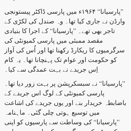
’’پارسیانا‘‘ ۱۹۶۴ء میں پارسی ڈاکٹر پیستونجی
وارڈن نے جاری کیا تھا۔ وہ صندل کی لکڑی کے
تاجر بھی تھے۔ ’’پارسیانا‘‘ کے اجرا کا بنیادی
مقصد ممبئی میں پارسی کمیونٹی کی
سرگرمیوں کا ریکارڈ رکھنا تھا اور اُس کی آواز
کو حکومت اور عوام تک پہنچانا تھا۔ یہ کام
اِس جریدے نے بہت عمدگی سے کیا۔
’’پارسیانا‘‘ نے سبسکرپشن پر بہت زور دیا تھا۔
پارسی کمیونٹی کے لوگ اس جریدے کے
باضابطہ خریدار بنے اور یوں جریدے کی اشاعت
میں توسیع ہوتی چلی گئی۔ ماہنامہ
’’پارسیانا‘‘ کی وساطت سے پارسیوں کو اپنی