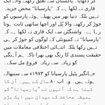
کر دکھایا۔ پاکستان سے تعلق رکھنے والے ایک
قاری نے لکھا ہے کہ ’’پارسیانا‘‘ محض جریدہ
نہیں بلکہ دنیا بھر میں پھیلے ہوئے پارسیوں کو
جوڑ کر رکھنے والا پُل اور اچھا ساتھی ثابت ہوتا
رہا ہے۔ واشنگٹن سے ایک قاری نے لکھا ہے کہ
’’پارسیانا‘‘ نے کمیونٹی کے لوگوں کو جوڑ کر ہی
نہیں رکھا بلکہ انتہائی اختلافی معاملات میں
حقیقت پسندی کا رنگ بھی بھرا تاکہ ہم آہنگی
کو زیادہ سے زیادہ فروغ مل سکے۔
جہانگیر پٹیل پارسیانا کو ۱۹۷۳ء سے سنبھالے
ہوئے ہیں۔ وہ اب ۸۰ سال کے ہیں۔ اُن کا
کہنا ہے کہ اُنہوں نے ’’پارسیانا‘‘ کو
ہمیشہ صحافت کے میدان میں ایک بڑی
مہم جُوئی سے تعبیر کیا ہے اور اِس بات