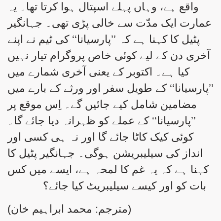
واقع ہے، وہاں پہلے اسپتال ہوا کرتا تھا۔ یہ
عمارت ایک مدّت سے خالی پڑی تھی۔ جہانگیر
پٹیل کا کہنا ہے کہ ’’پارسیانا‘‘ کی ٹیم نے اپنے
آخری دن کے لیے کوئی خاص پروگرام تیار نہیں
کیا ہے۔ اکتوبر کے یعنی آخری شمارے میں
’’پارسیانا‘‘ کے طویل سفر اور ورثے کے بارے میں
مضامین شامل کیے جائیں گے۔ اِس موقع پر
’’پارسیانا‘‘ کے عملے کو ظہرانہ دیا جائے گا۔
کوئی کیک کاٹا جائے گا اور نہ ہی کسی اور
انداز کی سیلیبریشن ہوگی۔ جہانگیر پٹیل کا
کہنا ہے کہ یہ غم کا لمحہ ہے، ایسے میں کس
بات کو اور کیسے سیلیبریٹ کیا جائے؟
(مترجم: محمد ابراہیم خان)