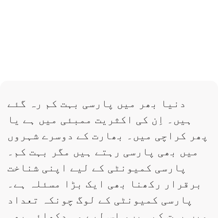
دنیا بھر میں پارسی بہت کم رہ گئے
ہیں۔ اِن کی اکثریت ممبئی میں ہے یا
پھر کراچی میں۔ بھارت کے دوسرے شہروں
میں بھی پارسی رہتے ہیں مگر بہت کم۔
پارسی کمیونٹی کے لیے اپنی شناخت
برقرار رکھنا بھی ایک بڑا مسئلہ ہے۔
پارسی کمیونٹی کے لوگ چونکہ تعداد
میں بہت کم ہیں، اِس لیے وہ دِکھائی بھی