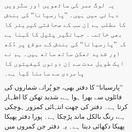
یہ لوگ عمر کی ساٹھویں اور ستّرویں
دہائی میں ہیں۔ ’’پارسیانا‘‘ کی بندش
کا مطلب ہے اِن سب کے صحافتی کیریئر کا
بھی خاتمہ۔ جہانگیر پٹیل کا کہنا ہے
کہ ’’پارسیانا‘‘ کی بندش کے موقع پر دُکھ
اور شدید تھکن ساتھ ساتھ ہیں۔ ہم نے
ایک طویل مدت سے اِن دونوں کیفیتوں کا
پامردی سے سامنا کیا ہے۔
’’پارسیانا‘‘ کا دفتر بھی، جو پُرانے شماروں کی
فائلوں سے بھرا ہوا ہے، شدید تھکن کا اظہار
کرتا ہے۔ دفتر کی چھت انتہائی کمزور ہوچکی
ہے، رنگ بالکل ماند پڑچکا ہے۔ پورا دفتر پھیکا
پھیکا دکھائی دیتا ہے۔ یہ دفتر جن کمروں میں