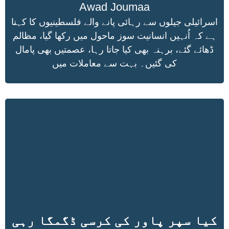
Awad Joumaa
اسرائیلی جیلوں سے رہائی پانے والے فلسطینیوں کا کہنا
ہے کہ اُنہیں انسانیت سوز ماحول میں رکھا گیا، مظالم
ڈھائے گئے، برہنہ بھی کیا جاتا رہا، عصمتیں بھی پامال
کی گئیں۔ بہت سے معاملات میں
کیا سپر پاور کی کرسی ڈگمگا رہی