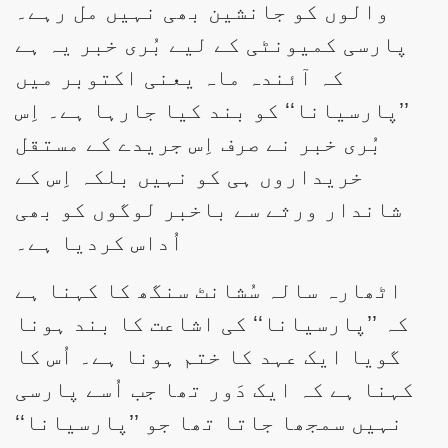
والوں کو جانشین بھی نہیں مل رہے۔
پارسی کمیونٹی کے لیے بُری خبر یہ ہے
کہ آئندہ ماہ یعنی اکتوبر میں
’’پارسیانا‘‘ کو بند کیا جارہا ہے۔ اِس
بُری خبر نے صرف اِس جریدے کے مستقل
خریداروں ہی کو نہیں بلکہ اِس کے
شاندار ورثے سے باخبر لوگوں کو بھی
اُداس کردیا ہے۔
اٹھارہ سالہ سُشانٹ سنگھ کا کہنا ہے
کہ ’’پارسیانا‘‘ کی اشاعت کا بند ہونا
گویا ایک عہد کا ختم ہونا ہے۔ اُس کا
کہنا ہے کہ ایک دَور تھا جب اُسے پارسی
نہیں سمجھا جاتا تھا جو ’’پارسیانا‘‘