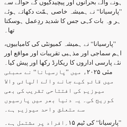
ہونے والے بحرانوں اور پیچیدگیوں کے حوالے سے
’’پارسیانا‘‘ نے ہمیشہ خاصی ہمّت دکھاتے ہوئے
ہر وہ بات کہی جس کا شدید ردِعمل ہوسکتا
تھا۔
’’پارسیانا‘‘ نے ہمیشہ کمیونٹی کی کامیابیوں،
اہم سماجی اور مذہبی تقریبات اور مواقع اور
نئے پارسی اداروں کا ریکارڈ رکھا اور پیش کیا۔
مئی ۲۰۲۵ء میں ’’پارسیانا‘‘ نے ممبئی
میں قائم کیے جانے والے الپائی والا
میوزیم کی افتتاحی تقریب کی بھی
کوریج کی۔ یہ دنیا بھر میں پارسیوں
سے متعلق واحد میوزیم ہے۔
’’پارسیانا‘‘ کی ٹیم ۱۵؍افراد پر مشتمل ہے۔