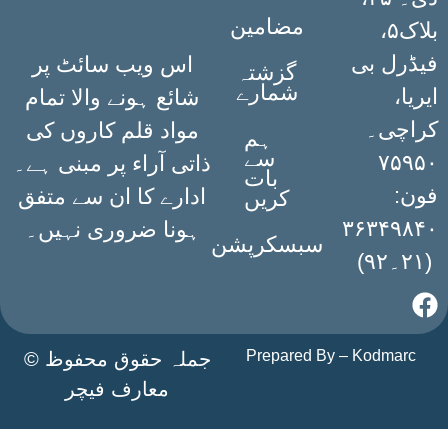
مضامین
بلاک۵،
فیڈرل بی
اس ویب سائٹ پر
گزشتہ
شمارے
ایریا،
شائع ہونے والا تمام
کراچی۔
مواد قلم کاروں کی
ہم
سے
۷۵۹۵۰
ذاتی آراء پر مبنی ہے۔
بات
فون:
ادارے کا ان سے متفق
کریں
۳۶۳۴۹۸۴۰
ہونا ضروری نہیں۔
سبسکرپشن
(۲۱۔۹۲)
Prepared By –
Kodmarc
جملہ حقوق محفوظ ©
معارف فیچر