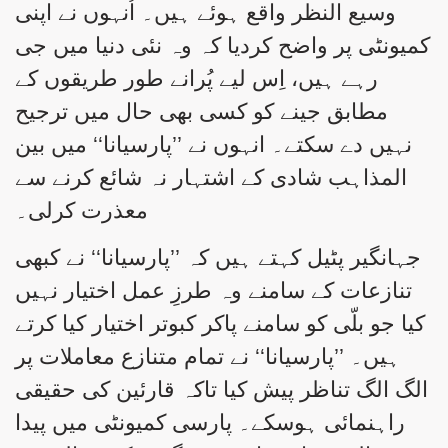
وسیع النظر واقع ہوئے ہیں۔ اُنہوں نے اپنی
کمیونٹی پر واضح کردیا کہ وہ نئی دنیا میں جی
رہے ہیں، اِس لیے پُرانے طور طریقوں کے
مطابق جینے کو کسی بھی حال میں ترجیح
نہیں دے سکتے۔ انہوں نے ’’پارسیانا‘‘ میں بین
المذاہب شادی کے اشتہار نہ شائع کرنے سے
معذرت کرلی۔
جہانگیر پٹیل کہتے ہیں کہ ’’پارسیانا‘‘ نے کبھی
تنازعات کے سامنے وہ طرزِ عمل اختیار نہیں
کیا جو بلّی کو سامنے پاکر کبوتر اختیار کیا کرتے
ہیں۔ ’’پارسیانا‘‘ نے تمام متنازع معاملات پر
الگ الگ تناظر پیش کیا تاکہ قارئین کی حقیقی
راہنمائی ہوسکے۔ پارسی کمیونٹی میں پیدا