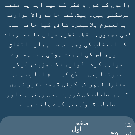
والوں کے غور و فکر کے لیے اہم یا مفید
ہوسکتی ہیں۔ پیش کیا جانے والا لوازمہ
بالعموم بلاتبصرہ شائع کیا جاتا ہے۔
کسی مضمون، نقطہ نظر، خیال یا معلومات
کے انتخاب کی وجہ اس سے ہمارا اتفاق
نہیں، اس کی اہمیت ہوتی ہے۔ ہمارے
فراہم کردہ لوازمے کے مزید، لیکن
غیرتجارتی ابلاغ کی عام اجازت ہے۔
معارف فیچر کی کوئی قیمت مقرر نہیں
تاہم عطیات کی ضرورت بھی رہتی ہے اور
عطیات قبول بھی کیے جاتے ہیں۔
صفحہ
:پتا
اول
ڈی۔ ۳۵،