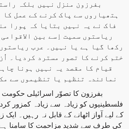
بفرزون منزل نہیں بلکہ راستہ
ہتھیاروں سے پاک کرنے کے عمل کا ا
فاک نے یہ نہیں بتایا کہ پورا من
ریاستوں سمیت اِسے بین الاقوامی
رکھا گیا ہے یا نہیں۔ عرب ریاستوں 
ختم کرنے کا تصور مسترد کردیا۔ اُن
قیام کا مقصد یہ نہیں ہونا چاہی
نمائندہ تنظیم یا تنظیموں سے مک
بفرزون کا تصوّر اسرائیلی حکومت 
فلسطینیوں کو زیادہ سے زیادہ کمزور کردیا
کے لیے آواز اٹھانے کے قابل نہ رہیں۔ ایک
کی طرف سے شدید مزاحمت کا سامنا ہے۔