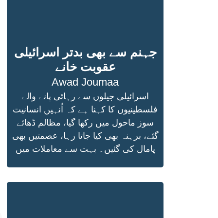
جہنم سے بھی بدتر اسرائیلی
عقوبت خانے
Awad Joumaa
اسرائیلی جیلوں سے رہائی پانے والے
فلسطینیوں کا کہنا ہے کہ اُنہیں انسانیت
سوز ماحول میں رکھا گیا، مظالم ڈھائے
گئے، برہنہ بھی کیا جاتا رہا، عصمتیں بھی
پامال کی گئیں۔ بہت سے معاملات میں