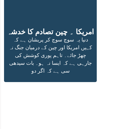
امریکا ۔ چین تصادم کا خدشہ
دنیا یہ سوچ سوچ کر پریشان ہے کہ
کہیں امریکا اور چین کے درمیان جنگ نہ
چھڑ جائے۔ تاہم پوری کوشش کی
جارہی ہے کہ ایسا نہ ہو۔ بات سیدھی
سی ہے کہ اگر دو