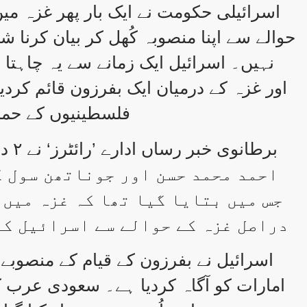
اسرائیلی حکومت نے ایک بار پھر غزہ میں
حوالے سے اپنا منصوبہ کُھل کر بیان کرنا ش
نہیں۔ اسرائیل ایک زمانے سے یہ چاہت
اور غزہ کے درمیان ایک بفرزون قائم کردی
فلسطینیوں کے حم
احمد محمد حسن اور جوناتھن سول ک
جس میں بتایا گیا تھا کہ غزہ میں 
دراصل غزہ کے حوالے سے اسرائیل کے
اسرائیل نے بفرزون کے قیام کے منصوب
امارات کو آگاہ کردیا ہے۔ سعودی عرب ک