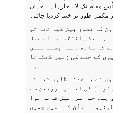
ُس مقام تک لایا جارہا ہے جہاں
 مکمل طور پر ختم کردیا جائے۔
ن کا تصور پیش کیا تھا تب
۔ بائیڈن انتظامیہ نے صاف
ے کا ساتھ دینا پسند نہیں
وں کے حصے کی زمین گھٹانا
ہو۔
ں نے یہ خدشہ ظاہر کیا کہ
و اُن کی آبائی سرزمین سے
 ہے۔ جب اسرائیل قائم ہوا
ینیوں سے اُن کی زمین چھین