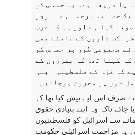
 یا ذریعہ ہے۔ یہ حماس کو
یک حصہ یا مرحلہ ہے۔ اوفِر
صوبہ کیا ہے اور یہ کہ عرب
 شراکت داروں کے سامنے بھی
نے مجموعی طور پر حماس کو
 کا کہنا تھا کہ بفرزون کے
ے کہ غزہ کے فلسطینی اپنی
مل طور پر محروم ہوجائیں۔
نے صرف اس لیے پیش کیا تھا کہ
 جائے تاکہ وہ اپنے بنیادی حقوق
 زمانے سے اسرائیل کو فلسطینیوں
 یہ مزاحمت اسرائیلی حکومت