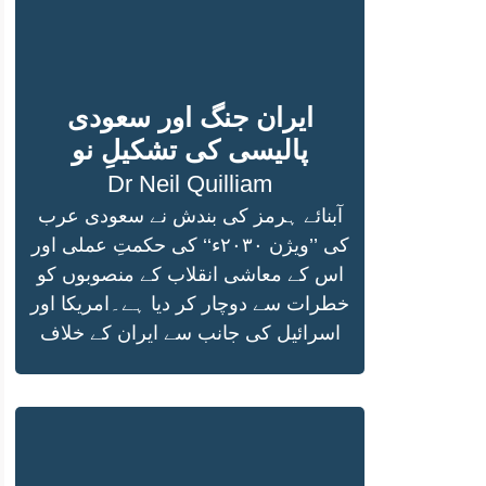
ایران جنگ اور سعودی
پالیسی کی تشکیلِ نو
Dr Neil Quilliam
آبنائے ہرمز کی بندش نے سعودی عرب
کی ’’ویژن ۲۰۳۰ء‘‘ کی حکمتِ عملی اور
اس کے معاشی انقلاب کے منصوبوں کو
خطرات سے دوچار کر دیا ہے۔امریکا اور
اسرائیل کی جانب سے ایران کے خلاف