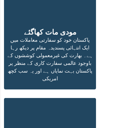
مودی مات کھاگئے
پاکستان خود کو سفارتی معاملات میں
ایک انتہائی پسندیدہ مقام پر دیکھ رہا
ہے۔ بھارت کی غیرمعمولی کوششوں کے
باوجود عالمی سفارت کاری کے منظر پر
پاکستان بہت نمایاں ہے اور یہ سب کچھ
امریکی