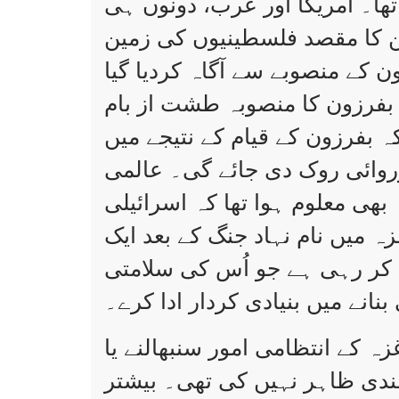
 تھا۔ امریکا اور عرب، دونوں ہی
 کا مقصد فلسطینیوں کی زمین
ن کے منصوبے سے آگاہ کردیا گیا
 بفرزون کا منصوبہ طشت از بام
ہ بفرزون کے قیام کے نتیجے میں
وائی روک دی جائے گی۔ عالمی
 بھی معلوم ہوا تھا کہ اسرائیلی
یں نام نہاد جنگ کے بعد ایک
 کر رہی ہے جو اُس کی سلامتی
بنانے میں بنیادی کردار ادا کرے۔
کے انتظامی امور سنبھالنے یا
مندی ظاہر نہیں کی تھی۔ بیشتر