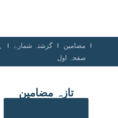
مضامین
گزشتہ شمارے
ہ
صفحہ اول
تازہ مضامین