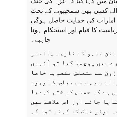
ان میں کہا گیا کہ غزہ کی جنگ
 والے کسی بھی سمجھوتے کے تحت
رب امارات کی حمایت حاصل ہوگی
یاست کا قیام اور استحکام ہونا
چاہیے۔
تن یاہو کے خارجہ پالیسی
ے میں پوچھا گیا تو اُنہوں
رزون سے متعلق منصوبہ خاصا
الے سے ہے جب حماس کا وجود
 ہے کہ حماس کو ختم کردیا
ایا جائے اور اس علاقے میں
۔ اوفِر فاک کا کہنا تھا کہ