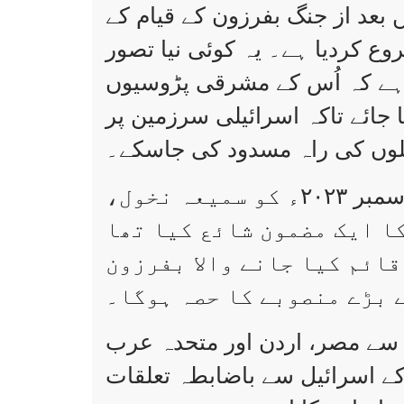
 بعد از جنگ بفرزون کے قیام کے
روع کردیا ہے۔ یہ کوئی نیا تصور
ا ہے کہ اُس کے مشرقی پڑوسیوں
ا جائے تاکہ اسرائیلی سرزمین پر
لوں کی راہ مسدود کی جاسکے۔
برطانوی خبر رساں ادارے ’رائٹرز‘ نے ۲ دسمبر ۲۰۲۳ء کو سمیعہ نخول،
ا ایک مضمون شائع کیا تھا
قائم کیا جانے والا بفرزون
 بڑے منصوبے کا حصہ ہوگا۔
ے سے مصر، اردن اور متحدہ عرب
ے اسرائیل سے باضابطہ تعلقات