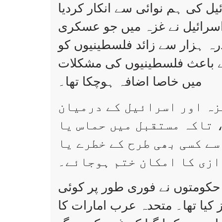
ل کی ہم نوائی سے انکار کردیا
 اسرائیل نے غزہ میں جو عسکری
رہ ہزار سے زائد فلسطینیوں کو
 کے باعث فلسطینیوں کی مشکلات
میں خاصا اضافہ ہوچکا تھا۔
زہ اور اسرائیل کے درمیان
 تاکہ مستقبل میں حماس یا
ے کسی بھی طرح کے خطرے یا
زی کا امکان ختم ہوجائے۔
کومتوں نے فوری طور پر کوئی
ز کیا تھا۔ متحدہ عرب امارات کا