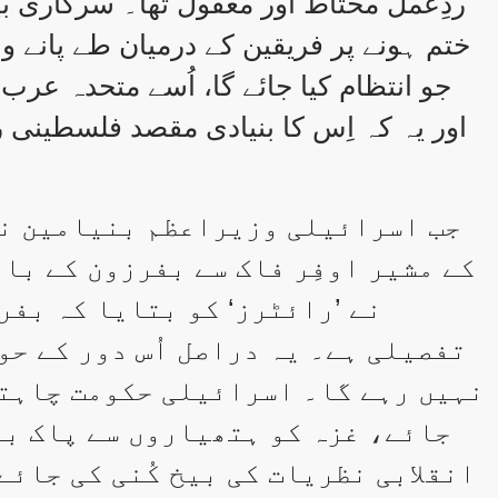
ردِعمل محتاط اور معقول تھا۔ سرکاری بی
ختم ہونے پر فریقین کے درمیان طے پانے
جو انتظام کیا جائے گا، اُسے متحدہ ع
اور یہ کہ اِس کا بنیادی مقصد فلسطینی ر
جب اسرائیلی وزیراعظم بنیامین نی
کے مشیر اوفِر فاک سے بفرزون کے بار
نے ’رائٹرز‘ کو بتایا کہ بف
تفصیلی ہے۔ یہ دراصل اُس دور کے حو
نہیں رہے گا۔ اسرائیلی حکومت چاہتی
جائے، غزہ کو ہتھیاروں سے پاک بن
انقلابی نظریات کی بیخ کُنی کی جائے