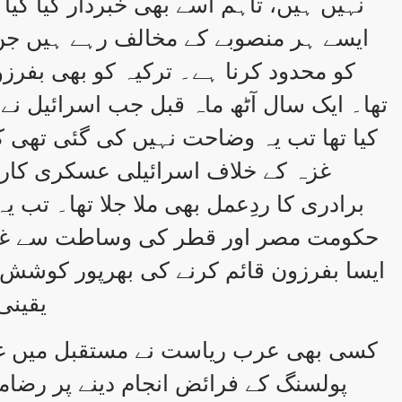
نہیں ہیں، تاہم اُسے بھی خبردار کیا گیا
ایسے ہر منصوبے کے مخالف رہے ہیں جن
کو محدود کرنا ہے۔ ترکیہ کو بھی بفرزو
تھا۔ ایک سال آٹھ ماہ قبل جب اسرائیل نے
کیا تھا تب یہ وضاحت نہیں کی گئی تھی ک
غزہ کے خلاف اسرائیلی عسکری کارر
برادری کا ردِعمل بھی ملا جلا تھا۔ تب یہ
حکومت مصر اور قطر کی وساطت سے غزہ م
ایسا بفرزون قائم کرنے کی بھرپور کوشش
یقینی 
کسی بھی عرب ریاست نے مستقبل میں غزہ 
پولسنگ کے فرائض انجام دینے پر رضا