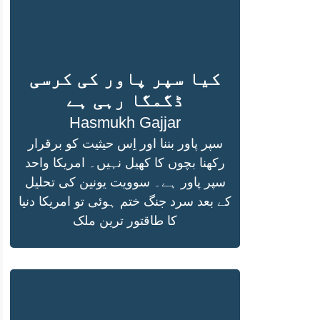
کیا سپر پاور کی کرسی
ڈگمگا رہی ہے
Hasmukh Gajjar
سپر پاور بننا اور اِس حیثیت کو برقرار
رکھنا بچوں کا کھیل نہیں۔ امریکا واحد
سپر پاور ہے۔ سوویت یونین کی تحلیل
کے بعد سرد جنگ ختم ہوئی تو امریکا دنیا
کا طاقتور ترین ملک