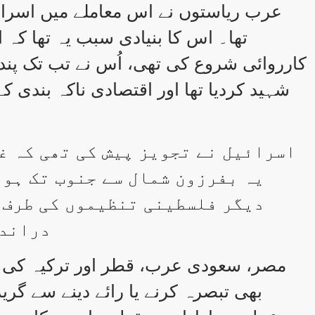
عرب ریاستوں نے اس معاملے میں اسرائی
تھا۔ اس کا بنیادی سبب یہ تھا کہ
کارروائی شروع کی تھی، اُس نے تب تک پند
شہید کردیا تھا اور اقتصادی ناکہ بندی
اسرائیل نے تجویز پیش کی تھی کہ غ
یہ بفرزون شمال سے جنوب تک ہو،
دیگر فلسطینی تنظیموں کی طرف س
دراندا
مصر، سعودی عرب، قطر اور ترکیہ کی ح
بھی تبصرہ کرنے یا رائے دینے سے گری