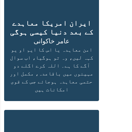
ایران امریکا معاہدے
کے بعد دنیا کیسی ہوگی
عامر خاکوانی
امن معاہدہ یا اس کا ایم او یو
کہہ لیں، وہ تو ہوگیا، اب سوال
آگے کا ہے۔ اللہ کرے اگلے دو
مہینوں میں باقاعدہ، مکمل اور
حتمی معاہدہ ہوجائے جس کے قوی
امکانات ہیں