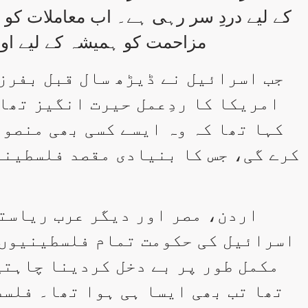
کے لیے دردِ سر رہی ہے۔ اب معاملات کو ا
مزاحمت کو ہمیشہ کے لیے اور
جب اسرائیل نے ڈیڑھ سال قبل بفرزو
امریکا کا ردِعمل حیرت انگیز تھا
کہا تھا کہ وہ ایسے کسی بھی منصوب
کرے گی، جس کا بنیادی مقصد فلسطینی
اردن، مصر اور دیگر عرب ریاستو
اسرائیل کی حکومت تمام فلسطینیوں ک
مکمل طور پر بے دخل کردینا چاہتی
تھا تب بھی ایسا ہی ہوا تھا۔ فلسط