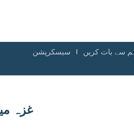
م سے بات کریں
سبسکرپشن
غزہ میں