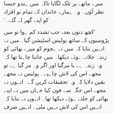
میرے ماتھے پر تلک لگایا تاکہ میں ہندو جیسا
نظر آؤں۔ وہ ہمارے خاندان کے تمام نو افراد
کو اپنے گھر لے گئے۔‘
’کچھ دنوں بعد، جب تشدد کم ہوا تو میں
پڑوسیوں کے ساتھ پولیس اسٹیشن گیا۔ میں نے
انہیں بتایا کہ میں نے ہجوم کو میرے بھائی کو
زندہ جلاتے ہوئے دیکھا۔ میں جاننا چاہتا تھا کہ
وہ زندہ ہے یا مرگیا اور اگر وہ مر گیا ہے تو
مجھے اس کی لاش چاہیے۔ پولیس نے مجھے
یقین دلایا کہ وہ تحقیقات کریں گے۔ انہوں نے
مجھے اس جگہ سے فون کیا جہاں میں نے اپنے
بھائی کو جلتے ہوئے دیکھا تھا۔ انہوں نے بتایا کہ
انہیں اس کی لاش نہیں ملی۔ انہیں صرف