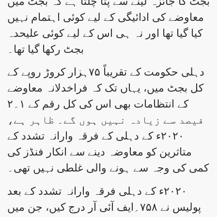
بجٹ کا جائزہ لینے سے پتا چلتا ہے کہ بجٹ میں
معاوضے کی ادائیگی کے لیے کوئی اہتمام نہیں
کیا گیا تھا اور نہ ہی اس کے لیے کوئی علیحدہ
بجٹ رکھا گیا تھا۔
دہلی حکومت کے تقریباً ۷۵ہزار کروڑ روپے کے
کل بجٹ میں، یہاں تک کہ فراخدلانہ معاوضے
کے انتظامات بھی اس کی کل رقم کے ۱۔۲
فیصد سے زیادہ نہیں ہوں گے۔ ظاہر ہے،
۲۰۲۰ء کے دہلی کے فرقہ وارانہ تشدد کے
متاثرین کو معاوضہ دینے سے انکار فنڈز کی
کمی کی وجہ سے ہونے والی غلطی نہیں تھی۔
۲۰۲۰ء کے دہلی فرقہ وارانہ تشدد کے بعد
پولیس نے ۷۵۸؍ایف آئی آر درج کیں، جن میں