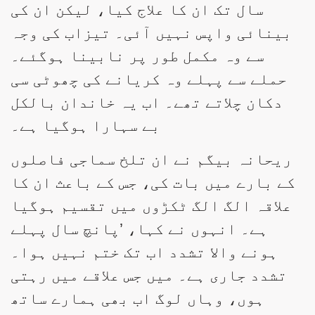
سال تک ان کا علاج کیا، لیکن ان کی
بینائی واپس نہیں آئی۔ تیزاب کی وجہ
سے وہ مکمل طور پر نابینا ہوگئے۔
حملے سے پہلے وہ کریانے کی چھوٹی سی
دکان چلاتے تھے۔ اب یہ خاندان بالکل
بے سہارا ہوگیا ہے۔
ریحانہ بیگم نے ان تلخ سماجی فاصلوں
کے بارے میں بات کی، جس کے باعث ان کا
علاقہ الگ الگ ٹکڑوں میں تقسیم ہوگیا
ہے۔ انہوں نے کہا، ’پانچ سال پہلے
ہونے والا تشدد اب تک ختم نہیں ہوا۔
تشدد جاری ہے۔ میں جس علاقے میں رہتی
ہوں، وہاں لوگ اب بھی ہمارے ساتھ