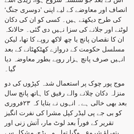
انصاف اور معاوضے کے لیے اپنی ’دوسری جنگ‘
کی طرح دیکھتے ہیں۔ کسی کو ان کی دکان
لوٹنے اور جلانے کی سزا نہیں دی گئی۔ حالانکہ
ان کا نقصان پانچ یا چھ لاکھ روپے کا تھا، لیکن
مسلسل حکومت کے دروازے کھٹکھٹانے کے بعد
انہیں صرف پانچ ہزار روپے بطور معاوضہ دیا
گیا۔
موج پور چوک پر استعمال شدہ کپڑوں کی دو
منزلہ دکان چلانے والے رفیق کا ہاتھ پانچ سال
بعد بھی خالی ہے۔ انہوں نے بتایا کہ ۲۳فروری
کو بی جے پی لیڈر کپل مشرا کی نفرت انگیز
تقریر کے فوراً بعد لوٹ مار، آتش زنی اور
پتھراؤ شروع ہوگیا تھا۔ وہ بڑی مشکل سے