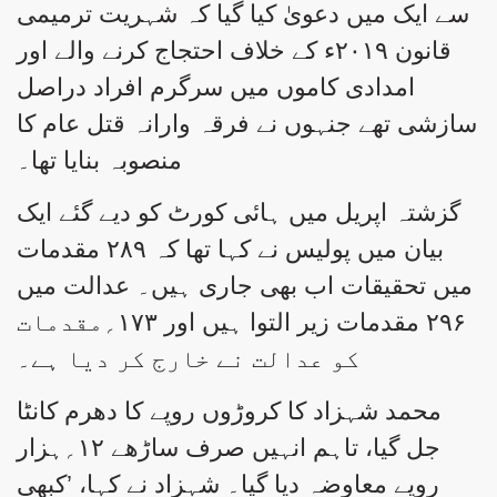
سے ایک میں دعویٰ کیا گیا کہ شہریت ترمیمی
قانون ۲۰۱۹ء کے خلاف احتجاج کرنے والے اور
امدادی کاموں میں سرگرم افراد دراصل
سازشی تھے جنہوں نے فرقہ وارانہ قتل عام کا
منصوبہ بنایا تھا۔
گزشتہ اپریل میں ہائی کورٹ کو دیے گئے ایک
بیان میں پولیس نے کہا تھا کہ ۲۸۹ مقدمات
میں تحقیقات اب بھی جاری ہیں۔ عدالت میں
۲۹۶ مقدمات زیر التوا ہیں اور ۱۷۳؍مقدمات
کو عدالت نے خارج کر دیا ہے۔
محمد شہزاد کا کروڑوں روپے کا دھرم کانٹا
جل گیا، تاہم انہیں صرف ساڑھے ۱۲؍ہزار
روپے معاوضہ دیا گیا۔ شہزاد نے کہا، ’کبھی