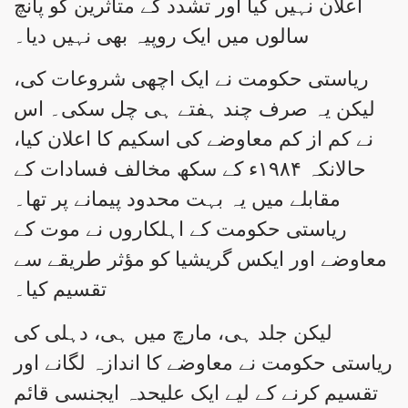
اعلان نہیں کیا اور تشدد کے متاثرین کو پانچ
سالوں میں ایک روپیہ بھی نہیں دیا۔
ریاستی حکومت نے ایک اچھی شروعات کی،
لیکن یہ صرف چند ہفتے ہی چل سکی۔ اس
نے کم از کم معاوضے کی اسکیم کا اعلان کیا،
حالانکہ ۱۹۸۴ء کے سکھ مخالف فسادات کے
مقابلے میں یہ بہت محدود پیمانے پر تھا۔
ریاستی حکومت کے اہلکاروں نے موت کے
معاوضے اور ایکس گریشیا کو مؤثر طریقے سے
تقسیم کیا۔
لیکن جلد ہی، مارچ میں ہی، دہلی کی
ریاستی حکومت نے معاوضے کا اندازہ لگانے اور
تقسیم کرنے کے لیے ایک علیحدہ ایجنسی قائم