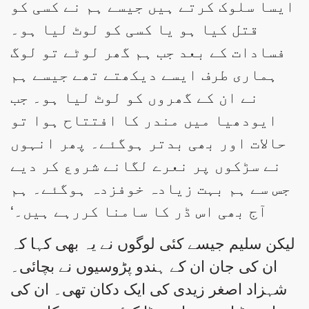
ایسا سلوک کرتے ہیں جیسے ہم نے کسی کو
قتل کیا ہو یا کسی کو لوٹ لیا ہو۔
فسادات کے بعد جب ہم گھر لوٹے تو لوگ
ہماری طرف ایسے دیکھتے تھے جیسے ہم
نے ان کے گھروں کو لوٹ لیا ہو۔ جب
ایودھیا میں مندر کا افتتاح ہوا تو
حالات اور بھی بدتر ہوگئے۔ پھر انہوں
نے سڑکوں پر نعرے لگانے شروع کر دیے
جس سے ہم بہت زیادہ خوفزدہ ہوگئے۔ ہم
آج بھی اس ڈر کا سامنا کررہے ہیں۔‘
لیکن سلیم جیسے کئی لوگوں نے یہ بھی کہا کہ
ان کی جان ان کے ہندو پڑوسیوں نے بچائی۔
شہزاد اصغر زیدی کی ایک دکان تھی۔ ان کی