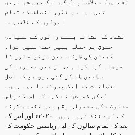
تشخیص کے خلاف اپیل کی ایک بھی شق نہیں
تھی۔ یہ سب فطری انصاف کے تمام
اصولوں کے خلاف ہے۔
تشدد کا نشانہ بننے والوں کے بنیادی
حقوق پر حملہ یہیں ختم نہیں ہوا۔
کمیشن کی طرف سے جن درخواستوں کا
فیصلہ کیا گیا ہے، ان میں معاوضے کی
سطحیں طے کی گئی ہیں جو کہ اصل
نقصانات کا ایک چھوٹا سا حصہ ہیں۔
لیکن کمیشن نے کہا کہ اس کے پاس
معاوضے کی معمولی رقم بھی تقسیم کرنے
کے لیے فنڈ نہیں ہیں۔ ۲۰۲۰ء اور اس کے
بعد کے تمام سالوں کے لیے ریاستی حکومت کے