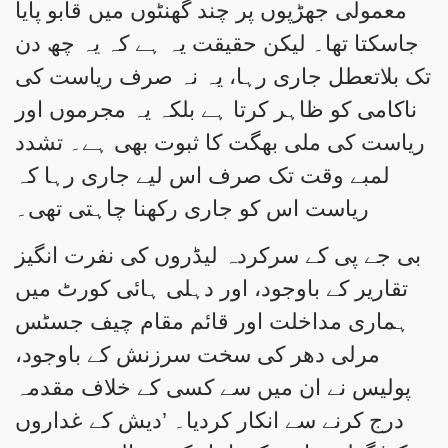
معمولی جھڑپوں پر چند گھنٹوں میں قابو پایا
جاسکتا تھا۔ لیکن حقیقت یہ ہے کہ یہ چھ دن
تک بلاتعطل جاری رہا، یہ نہ صرف ریاست کی
ناکامی کو ظاہر کرتا ہے بلکہ یہ مجرموں اور
ریاست کی ملی بھگت کا ثبوت بھی ہے۔ تشدد
لمبے وقت تک صرف اس لیے جاری رہا کہ
ریاست اس کو جاری رکھنا چاہتی تھی۔
بی جے پی کے سرکردہ لیڈروں کی نفرت انگیز
تقاریر کے باوجود، اور دہلی ہائی کورٹ میں
ہماری مداخلت اور قائم مقام چیف جسٹس
مرلی دھر کی سخت سرزنش کے باوجود،
پولیس نے ان میں سے کسی کے خلاف مقدمہ
درج کرنے سے انکار کردیا۔ ’دیش کے غداروں