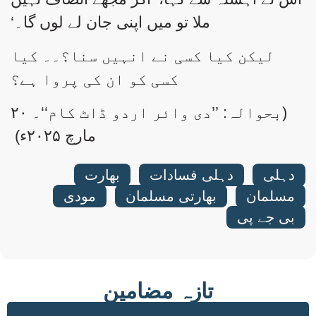
ملا تو میں اپنی جان لے لوں گا۔‘
لیکن کیا کسی نے انہیں سنا؟۔۔ کیا
کسی کو ان کی پروا ہے؟
(بحوالہ: ’’دی وائر اردو ڈاٹ کام‘‘۔ ۲۰
مارچ ۲۰۲۵ء)
دہلی
,
دہلی فسادات
,
بھارت
,
مسلمان
,
بھارتی مسلمان
,
مودی
,
بی جے پی
تازہ مضامین