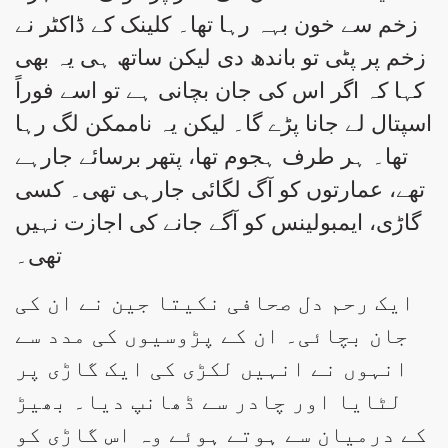
زخم سے خون بہہ رہا تھا۔ کلینک کے ڈاکٹر نے
زخم پر پٹی تو باندھ دی لیکن ساتھ ہی یہ بھی
کہا کہ اگر اس کی جان بچانی ہے تو اسے فوراً
اسپتال لے جانا پڑے گا۔ لیکن یہ ناممکن لگ رہا
تھا۔ ہر طرف ہجوم تھا، پتھر برسائے جارہے
تھے، عمارتوں کو آگ لگائی جارہی تھی۔ کسی
گاڑی، ایمبولینس کو آگے جانے کی اجازت نہیں
تھی۔
ایک رحم دل صحافی نکیتا جین نے ان کی
جان بچائی۔ ان کے پڑوسیوں کی مدد سے
انہوں نے انہیں لکڑی کی ایک گاڑی پر
لٹایا اور چادر سے ڈھانپ دیا۔ بھیڑ
کے درمیان سے ہوتے ہوئے وہ اس گاڑی کو