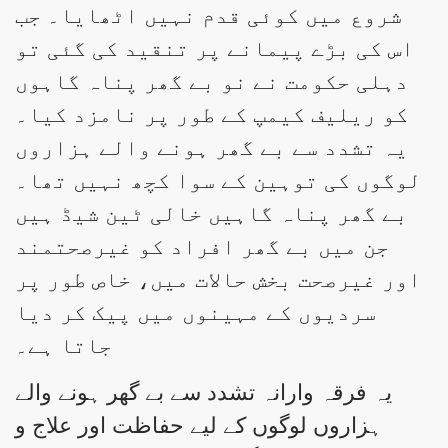
شروع میں کوئی قدم نہیں اٹھایا۔ جب
اس کی بڑے پیمانے پر تنقید کی گئی تو
دہلی حکومت نے نو بے گھر پناہ گاہوں
کو ریلیف کیمپ کے طور پر نامزد کیا۔
یہ تشدد سے بے گھر ہونے والے ہزاروں
لوگوں کی توہین کے سوا کچھ نہیں تھا۔
بے گھر پناہ گاہیں خالی ٹین شیڈ ہیں
جن میں بے گھر افراد کو غیرصحتمند
اور غیرصحت بخش حالات میں، خاص طور پر
سردیوں کے مہینوں میں پیک کر دیا
جاتا ہے۔
یہ فرقہ وارانہ تشدد سے بے گھر ہونے والے
ہزاروں لوگوں کے لیے حفاظت اور علاج و