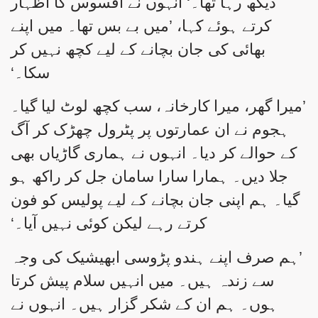
دیکھ رہا تھا۔‘ انہوں نے افسوس کا اظہار
کرتے ہوئے کہا، ’میں بے بس تھا۔ میں اپنے
بھائی کی جان بچانے کے لیے کچھ نہیں کر
سکا۔‘
’میرا گھر، میرا کارخانہ، سب کچھ لوٹ لیا گیا۔
ہجوم نے ان عمارتوں پر پٹرول چھڑک کر آگ
کے حوالے کر دیا۔ انہوں نے ہماری گاڑیاں بھی
جلا دیں۔ ہمارا سارا سامان جل کر راکھ ہو
گیا۔ ہم اپنی جان بچانے کے لیے پولیس کو فون
کرتے رہے لیکن کوئی نہیں آیا۔‘
’ہم صرف اپنے ہندو پڑوسی ابھیشیک کی وجہ
سے زندہ ہیں۔ میں انہیں سلام پیش کرتا
ہوں۔ ہم ان کے شکر گزار ہیں۔ انہوں نے