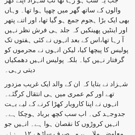
جب یہ سب ہو رہا تھا تب شہزاد اپنے گھر
والوں کے ساتھ گھر میں چھپا ہوا تھا۔ وہاں
بھی ایک بڑا ہجوم جمع ہو گیا تھا، اور اتنے پتھر
اور اینٹیں پھینکیں کہ جلد ہی فرش نظر نہیں
آ رہا تھا،اس کے بعد انہوں نے کئی ہفتوں تک
پولیس کا پیچھا کیا، لیکن انہوں نے مجرموں کو
گرفتار نہیں کیا۔ بلکہ پولیس انہیں دھمکیاں
دیتی رہی۔
شہزاد نے بتایا کہ ان کے والد ایک غریب مزدور
تھے اور کم عمری میں ہی انتقال کرگئے۔
انہوں نے اپنا کاروبار کھڑا کرنے کے لیے بہت
جدوجہد کی۔ اب سب کچھ برباد ہوچکا ہے۔
انہیں کروڑوں کا نقصان ہوا ہے۔ انہیں جو
معاوضہ ملا ہے، وہ صرف ساڑھے ۱۲؍ہزار