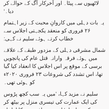
لاٹھیوں سے پیٹا۔ اور آخرکار آگ کے حوالے کر
دیا۔‘
یہ بات دہلی میں کاروانِ محبت کے زیر اہتمام
۲۶ فروری کو منعقد یکجہتی اجلاس سے
خطاب کرتے ہوئے سلیم نے کہی:
شمال مشرقی دہلی کے مزدور طبقے کے علاقے
میں ہوئے فرقہ وارانہ قتل عام کی پانچویں
برسی کے موقع پر اس اجلاس کا انعقاد کیا گیا
تھا، اس تشدد کی شروعات ۲۳ فروری ۲۰۲۰ء
کو ہوئی تھی۔
سلیم نے مزید کہا، ’میں یہ سب کچھ پڑوس
کی ایک عمارت کی تیسری منزل پر بیٹھ کر