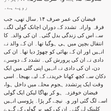
روپے ہے۔
فیضان کی عمر صرف ۱۴؍سال تھی، جب
فرقہ وارانہ تشدد کے دوران اچانک گولی لگنے
سے اس کی زندگی بدل گئی۔ ان کی والدہ کا
انتقال بچپن میں ہی ہوگیا تھا۔ ان کے والد نے
انہیں اور ان کے بھائی کو چھوڑ دیا تھا۔ ان کی
دادی نے ان کی پرورش کی۔ تشدد کے دوسرے
دن، ان کی دادی نے انہیں اپنی گلی میں ایک
دکان سے کچھ کھانا خریدنے کے لیے بھیجا۔ اسی
وقت ایک پرتشدد ہجوم محلے میں داخل ہوا،
فیضان خوفزدہ ہو کر بھاگا لیکن ایک گولی
اسے لگ گئی اور وہ نیچے گر پڑا۔ پڑوسی انہیں
کلینک لے گئے۔ ان کی کمر پر گولی کے گہرے