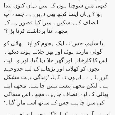
کبھی میں سوچتا ہوں کہ میں یہاں کیوں پیدا
ہوا؟ یہاں ایسا کچھ بھی نہیں ہے جسے آپ
انصاف کہہ سکیں۔ میرا کیا قصور ہے کہ
مجھے اتنا برداشت کرنا پڑا؟‘
یا سلیم، جس نے ایک ہجوم کو اپنے بھائی کو
گولی مارتے ہوئے اور پھر جلاتے ہوئے دیکھا۔
اس کا کارخانہ اور گھر جلا دیا گیا، اور وہ اپنے
بچوں کو کھلانے اور پڑھانے کے لیے جدوجہد
کررہا ہے۔ انہوں نے کہا، ’زندگی بہت مشکل
ہے۔ لیکن مجھے پیسے نہیں چاہیے۔ مجھے اپنے
بھائی کے لیے انصاف چاہیے، مجھے اس سفاکی
کی سزا چاہیے جس کے ساتھ اسے مارا گیا۔‘
اس نے آہستہ سے کہا، ’اگر مجھے انصاف نہیں