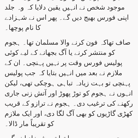
موجود شخص نے انہیں یقین دلایا کہ وہ جلد
اپنی فورس بھیج دیں گے۔ پھر اس نے شہزادے
کا نام پوچھا۔
صاف تھاکہ فون کرنے والا مسلمان تھا۔ ہجوم
کو منتشر کرنے یا آگ بجھانے کے لیے کوئی
پولیس فورس وقت پر نہیں پہنچی۔ ان کے
ملازم نے بعد میں انہیں بتایا کہ جب پولیس
پہنچی تو بہت زیادہ تباہی ہوچکی تھی، لیکن
انہوں نے ہجوم کو توڑ پھوڑ اور آتش زنی جاری
رکھنے کی ترغیب دی۔ ہجوم نے ترازو کے قریب
کھڑی گاڑیوں کو بھی آگ لگا دی، اور ایک ملازم
کو تقریباً مار ڈالا۔