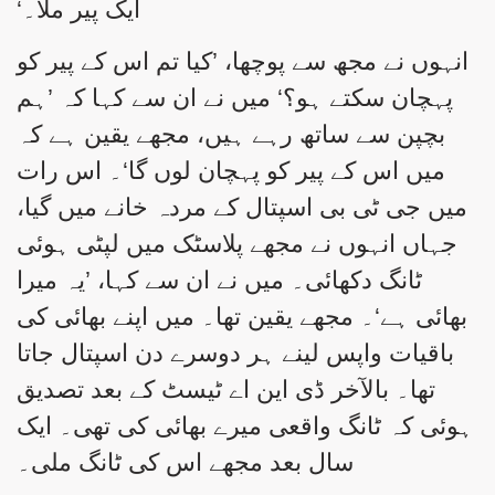
ایک پیر ملا۔‘
انہوں نے مجھ سے پوچھا، ’کیا تم اس کے پیر کو
پہچان سکتے ہو؟‘ میں نے ان سے کہا کہ ’ہم
بچپن سے ساتھ رہے ہیں، مجھے یقین ہے کہ
میں اس کے پیر کو پہچان لوں گا‘۔ اس رات
میں جی ٹی بی اسپتال کے مردہ خانے میں گیا،
جہاں انہوں نے مجھے پلاسٹک میں لپٹی ہوئی
ٹانگ دکھائی۔ میں نے ان سے کہا، ’یہ میرا
بھائی ہے‘۔ مجھے یقین تھا۔ میں اپنے بھائی کی
باقیات واپس لینے ہر دوسرے دن اسپتال جاتا
تھا۔ بالآخر ڈی این اے ٹیسٹ کے بعد تصدیق
ہوئی کہ ٹانگ واقعی میرے بھائی کی تھی۔ ایک
سال بعد مجھے اس کی ٹانگ ملی۔