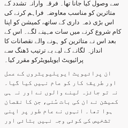
سے وصول کیا جانا تھا۔ فرقہ وارانہ تشدد کے
متاثرین کو مناسب معاوضہ فراہم کرنے کی
اس بڑی ذمہ داری کے ساتھ، کمیشن کو اپنا
کام شروع کرنے میں سات مہینے لگے۔ اس کے
بعد اس نے متاثرین کو ہونے والے نقصانات کا
اندازہ لگانے کے لیے بے ترتیب ڈھنگ سے
پرائیویٹ ایویلیویٹرکو مقرر کیا۔
ان پرائیویٹ ایویلیویٹروں کے عمل
اور طریقۂ کار کو عام نہیں کیا گیا۔
نہ تو جائزہ لینے والوں نے اور نہ ہی
کمیشن نے ان کی بات سُنی، جن کا نقصان
ہوا تھا۔ انہوں نے عام طور پر اپنی
تشخیص کی کوئی وجہ نہیں بتائی اور