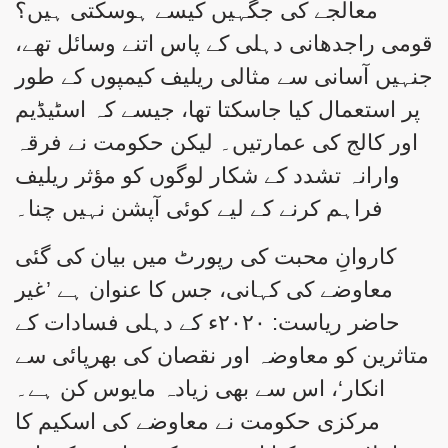
معالجے کی جگہیں کیسے ہوسکتی ہیں؟
قومی راجدھانی دہلی کے پاس اتنے وسائل تھے،
جنہیں آسانی سے مثالی ریلیف کیمپوں کے طور
پر استعمال کیا جاسکتا تھا، جیسے کہ اسٹیڈیم
اور کالج کی عمارتیں۔ لیکن حکومت نے فرقہ
وارانہ تشدد کے شکار لوگوں کو مؤثر ریلیف
فراہم کرنے کے لیے کوئی آپشن نہیں چنا۔
کاروانِ محبت کی رپورٹ میں بیان کی گئی
معاوضے کی کہانی، جس کا عنوان ہے ’غیر
حاضر ریاست: ۲۰۲۰ء کے دہلی فسادات کے
متاثرین کو معاوضہ اور نقصان کی بھرپائی سے
انکار‘، اس سے بھی زیادہ مایوس کن ہے۔
مرکزی حکومت نے معاوضے کی اسکیم کا