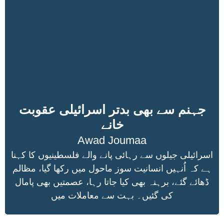
جہنم سے بھی بدتر اسرائیلی عقوبت
خانے
Awad Joumaa
اسرائیلی جیلوں سے رہائی پانے والے فلسطینیوں کا کہنا
ہے کہ اُنہیں انسانیت سوز ماحول میں رکھا گیا، مظالم
ڈھائے گئے، برہنہ بھی کیا جاتا رہا، عصمتیں بھی پامال
کی گئیں۔ بہت سے معاملات میں