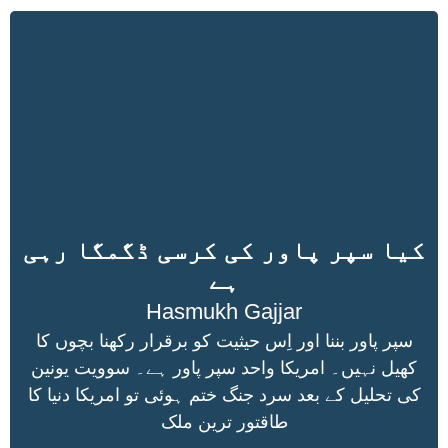
کیا سپر پاور کی کرسی ڈگمگا رہی
ہے
Hasmukh Gajjar
سپر پاور بننا اور اِس حیثیت کو برقرار رکھنا بچوں کا
کھیل نہیں۔ امریکا واحد سپر پاور ہے۔ سوویت یونین
کی تحلیل کے بعد سرد جنگ ختم ہوئی تو امریکا دنیا کا
طاقتور ترین ملک