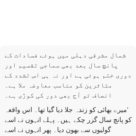
شمال مشرقی دہلی میں ہوئے فسادات کے
پانچ سال بعد بھی سماجی تقسیم اور
دوری ختم ہوئی ہے اور نہ ہی اس تشدد کے
متاثرین کو مناسب معاوضہ ملا ہے۔
انصاف تو آج بھی دور کی کوڑی ہے۔
’میرے بھائی کو زندہ جلا دیا گیا تھا۔ اس واقعہ
کو پانچ سال گزر چکے ہیں۔ پہلے انہوں نے اسے
گولیوں سے بھون دیا۔ پھر انہوں نے اسے