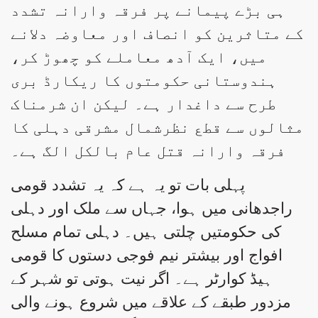
ہی بڑے پیمانے پر فرقہ وارانہ تشدد
کے متاثرین کو انصاف اور معاوضہ دلانے
میں، ایک آدھ معاملے کو چھوڑ کر،
ہندوستانی حکومتوں کا ریکارڈ بری
طرح سے داغدار ہے۔ لیکن ان شرمناک
مثالوں سے قطع نظرشمال مشرقی دہلی کا
فرقہ وارانہ قتل عام بالکل الگ ہے۔
پہلی بات تو یہ ہے کہ یہ تشدد قومی
راجدھانی میں ہوا، جہاں سے ملک اور دہلی
کی حکومتیں چلتی ہیں۔ دہلی تمام مسلح
افواج اور بیشتر نیم فوجی دستوں کا قومی
ہیڈ کوارٹر ہے۔ اگر نیت ہوتی تو شہر کے
مزدور طبقے کے علاقے میں شروع ہونے والی