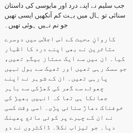
جب سلیم نے اپنے درد اور مایوسی کی داستان
سنائی تو ہال میں بہت کم آنکھیں ایسی تھیں
جو نم نہیں ہوئی تھیں۔
کاروانِ محبت کے اس اجلاس میں دوسرے
متاثرین نے بھی اپنے درد کا اظہار
کیا۔ ان میں سے ایک ممتاز بیگم تھیں،
جو سسک رہی تھیں اور ٹھیک سے بول نہیں
پارہی تھیں۔ ان کے شوہر نے اپنے
چھوٹے سے گھر کی کھڑکی سے باہر
جھانکا ہی تھا کہ انہیں بھیڑ کی
خوفناک دھاڑ سنائی پڑی۔ اسی وقت کسی
نے ان کے چہرے پر کوئی مائع پھینک
دیا۔ جو تیزاب نکلا۔ ڈاکٹروں نے دو