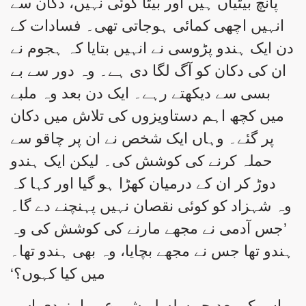
پانچ بیٹیاں ہیں اور بیٹا کوئی نہیں، دکان سے
انہیں اچھی کمائی ہوجاتی تھی۔ فسادات کے
دن ایک ہندو پڑوسی نے انہیں بتایا کہ ہجوم نے
ان کی دکان کو آگ لگا دی ہے۔ وہ دور سے بے
بسی سے دیکھتے رہے۔ ایک دن بعد وہ ملبے
میں کچھ اہم دستاویزوں کی تلاش میں دکان
پر گئے۔ وہاں ایک شخص نے ان پر چاقو سے
حملہ کرنے کی کوشش کی۔ لیکن ایک ہندو
دوڑ کر ان کے درمیان کھڑا ہو گیا اور کہا کہ
وہ شہزاد کو کوئی نقصان نہیں پہنچنے دے گا۔
’جس آدمی نے مجھے مارنے کی کوشش کی وہ
ہندو تھا جس نے مجھے بچایا، وہ بھی ہندو تھا۔
میں کیا کہوں؟‘
اس کے بعد جو سلسلہ شروع ہوا، زیدی اسے