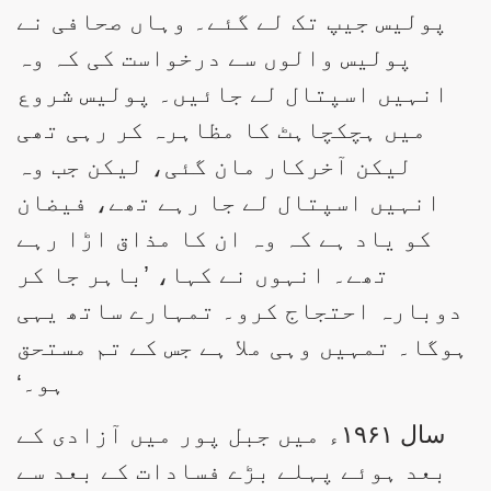
پولیس جیپ تک لے گئے۔ وہاں صحافی نے
پولیس والوں سے درخواست کی کہ وہ
انہیں اسپتال لے جائیں۔ پولیس شروع
میں ہچکچاہٹ کا مظاہرہ کر رہی تھی
لیکن آخرکار مان گئی، لیکن جب وہ
انہیں اسپتال لے جا رہے تھے، فیضان
کو یاد ہے کہ وہ ان کا مذاق اڑا رہے
تھے۔ انہوں نے کہا، ’باہر جا کر
دوبارہ احتجاج کرو۔ تمہارے ساتھ یہی
ہوگا۔ تمہیں وہی ملا ہے جس کے تم مستحق
ہو۔‘
سال ۱۹۶۱ء میں جبل پور میں آزادی کے
بعد ہوئے پہلے بڑے فسادات کے بعد سے