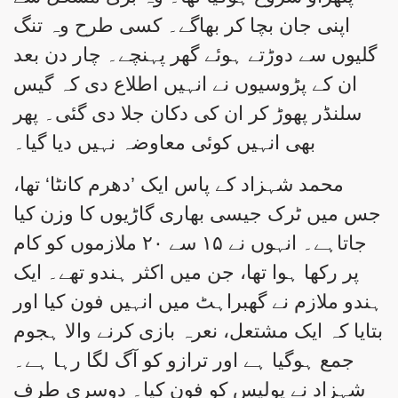
اپنی جان بچا کر بھاگے۔ کسی طرح وہ تنگ
گلیوں سے دوڑتے ہوئے گھر پہنچے۔ چار دن بعد
ان کے پڑوسیوں نے انہیں اطلاع دی کہ گیس
سلنڈر پھوڑ کر ان کی دکان جلا دی گئی۔ پھر
بھی انہیں کوئی معاوضہ نہیں دیا گیا۔
محمد شہزاد کے پاس ایک ’دھرم کانٹا‘ تھا،
جس میں ٹرک جیسی بھاری گاڑیوں کا وزن کیا
جاتاہے۔ انہوں نے ۱۵ سے ۲۰ ملازموں کو کام
پر رکھا ہوا تھا، جن میں اکثر ہندو تھے۔ ایک
ہندو ملازم نے گھبراہٹ میں انہیں فون کیا اور
بتایا کہ ایک مشتعل، نعرہ بازی کرنے والا ہجوم
جمع ہوگیا ہے اور ترازو کو آگ لگا رہا ہے۔
شہزاد نے پولیس کو فون کیا۔ دوسری طرف