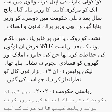
کو‘ گولی مارنے کی اپیل کرنے والوں میں سے
ایک کو مرکزی کابینہ کا وزیر بنایا گیا۔ پانچ
سال بعد دہلی حکومت میں دوسرے کو وزیر
بنایا گیا، وہ بھی وزیر برائے قانون و انصاف۔
تشدد کو روکنے یا اس پر قابو پانے میں ناکام
ہونے کے بعد، ریاست کا اگلا فرض ان لوگوں
کی حفاظت کرنا تھا جن کی جانوں، املاک اور
گھروں کو فسادی ہجوم نے نشانہ بنایا تھا۔
لیکن پولیس نے ان ۱۳؍ہزار فون کال کو
نظرانداز کر دیا، جو اسے کی گئیں۔
ریاستی حکومت نے ۲۰۰۲ء میں گجرات
حکومت کے شرمناک اقدام کی پیروی کرتے
ہوئے ریلیف کیمپ قائم کرنے کے لیے