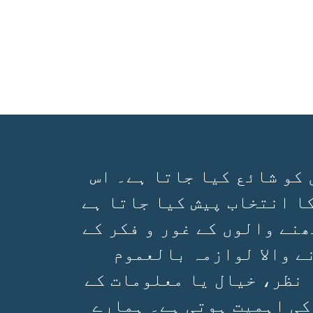
 کو شائع کیا جاتا ہے۔ اس
ا انتخاب پیش کیا جاتا ہے
ھنے والوں کے غور و فکر کے
ے والا لوازمہ بالعموم
 نظر، خیال یا معلومات کے
کی اہمیت ہوتی ہے۔ ہمارے