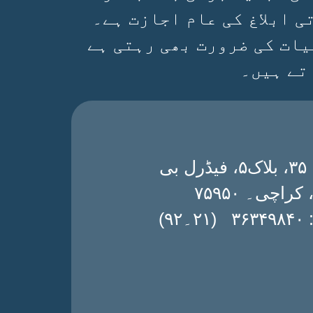
 ابلاغ کی عام اجازت ہے۔
یات کی ضرورت بھی رہتی ہے
تے ہیں۔
ڈی۔ ۳۵، بلاک۵، فیڈرل بی
 کراچی۔ ۷۵۹۵۰
۔۹۲)