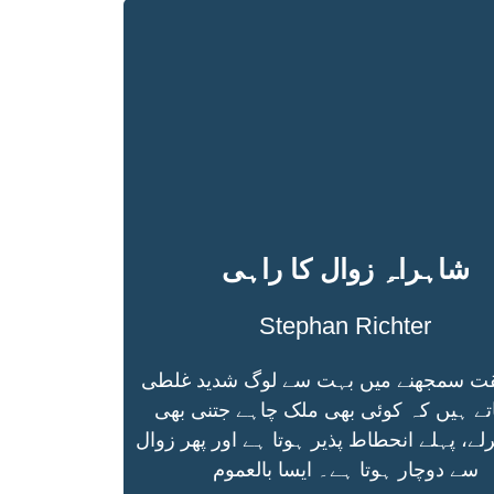
شاہراہِ زوال کا راہی
Stephan Richter
قت سمجھنے میں بہت سے لوگ شدید غلطی
تے ہیں کہ کوئی بھی ملک چاہے جتنی بھی
لے، پہلے انحطاط پذیر ہوتا ہے اور پھر زوال
سے دوچار ہوتا ہے۔ ایسا بالعموم