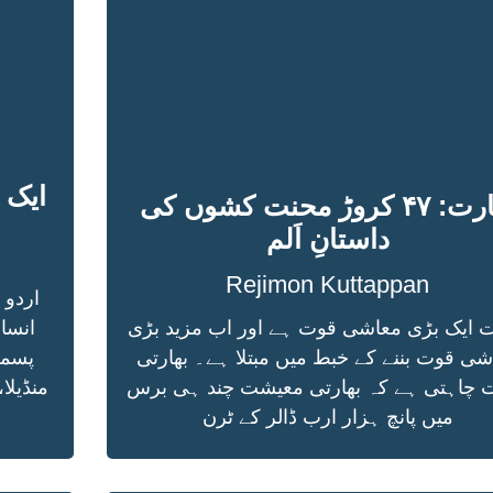
ایک 
بھارت: ۴۷ کروڑ محنت کشوں کی
داستانِ اَلم
Rejimon Kuttappan
اردو 
ت ایک بڑی معاشی قوت ہے اور اب مزید بڑی
انسا
شی قوت بننے کے خبط میں مبتلا ہے۔ بھارتی
پسما
ت چاہتی ہے کہ بھارتی معیشت چند ہی برس
منڈیلا،
میں پانچ ہزار ارب ڈالر کے ٹرن