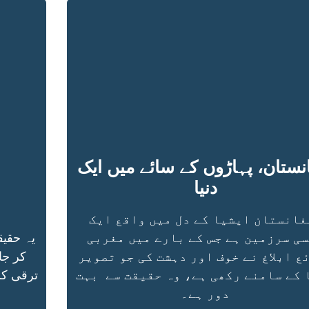
نستان، پہاڑوں کے سائے میں ایک
دنیا
غانستان ایشیا کے دل میں واقع ایک
ی سرزمین ہے جس کے بارے میں مغربی
یہ حقی
ع ابلاغ نے خوف اور دہشت کی جو تصویر
کر جا
 کے سامنے رکھی ہے، وہ حقیقت سے بہت
ترقی کر
دور ہے۔