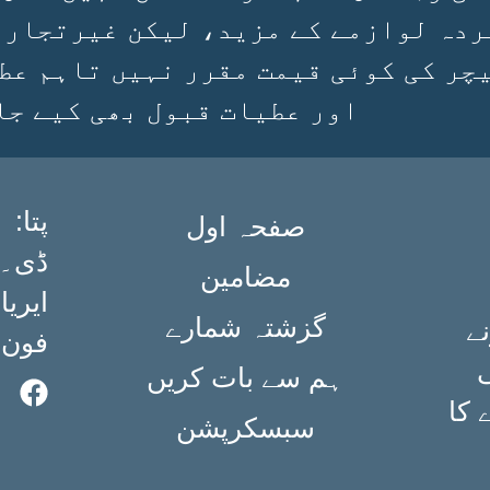
ردہ لوازمے کے مزید، لیکن غیرتجارتی
چر کی کوئی قیمت مقرر نہیں تاہم عط
اور عطیات قبول بھی کیے جا
:پتا
صفحہ اول
مضامین
ایریا،
گزشتہ شمارے
ے
فون: ۳۶۳۴۹۸۴۰ (۲۱
ی
ہم سے بات کریں
 کا
سبسکرپشن