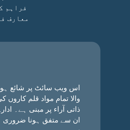
فراہم ک
معارف فی
اس ویب سائٹ پر شائع ہون
والا تمام مواد قلم کاروں ک
ذاتی آراء پر مبنی ہے۔ ادارے
ان سے متفق ہونا ضروری