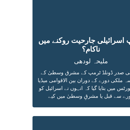
 اسرائیلی جارحیت روکنے میں
ناکام؟
ملیحہ لودھی
ی صدر ڈونلڈ ٹرمپ کے مشرق وسطیٰ کے
ہ ملکی دورے کے دوران بین الاقوامی میڈیا
رٹس میں بتایا گیا کہ انہوں نے اسرائیل کو
رے سے قبل یا مشرقِ وسطیٰ میں کیے