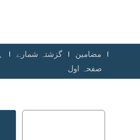
مضامین
گزشتہ شمارے
ہ
صفحہ اول