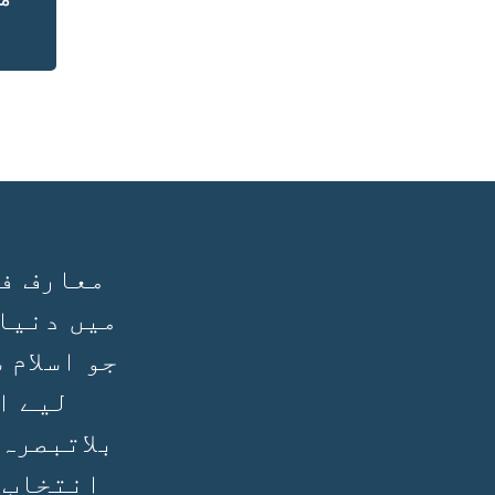
معارف فی
میں دنیا
جو اسلام 
لیے ا
بلاتبصرہ
انتخاب 