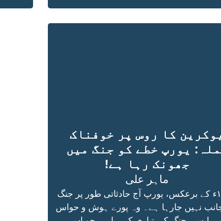
وکرین کا روس پر خوفناک
لہ: یورپ خطے کو جنگ میں
جھونک رہا ہے!
ماہر علی
۱۹۱۴ء کے برعکس، یورپ آج حادثاتی طور پر جنگ
انب نہیں جارہا ہے۔ وہ پورے ہوش و حواس
ں ایسی جنگ کی تیاری کررہا ہے جو اسے