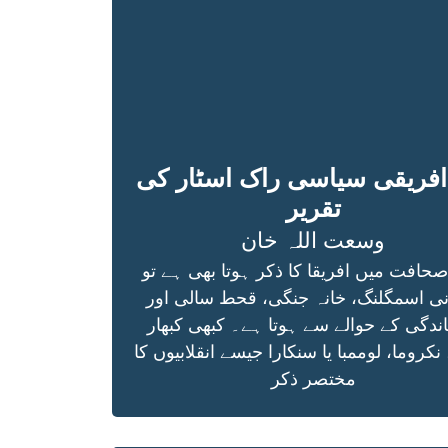
افریقی سیاسی راک اسٹار کی
تقریر
وسعت اللہ خان
صحافت میں افریقا کا ذکر ہوتا بھی ہے تو
نی اسمگلنگ، خانہ جنگی، قحط سالی اور
ندگی کے حوالے سے ہوتا ہے۔ کبھی کبھار
 نکروما، لوممبا یا سنکارا جیسے انقلابیوں کا
مختصر ذکر