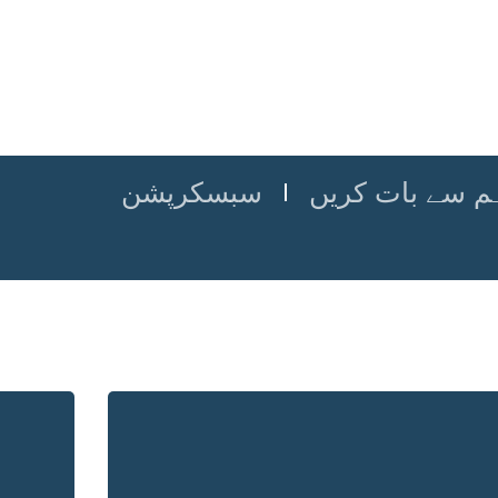
م سے بات کریں
سبسکرپشن