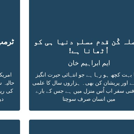
لہ کُن قدم مسلم دنیا ہی کو
ٹرمپ
اُٹھانا ہے!
ایم ابراہیم خان
 بہت کچھ ہو رہا ہے جو انتہائی حیرت انگیز
امریک
ے اور پریشان کن بھی۔ ہزاروں سال کا علمی
حالیہ س
فنی سفر اب اُس منزل میں ہے جس کے بارے
کی رپو
میں انسان صرف سوچتا
دو