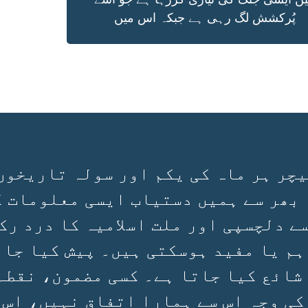
پُرکشش لگ رہی ہے جبکہ اس میں
چر ہر ماہ کی یکم اور سولہ تاریخوں
 بھر سے ہمیں دستیاب ایسی معلومات ک
سے دلچسپی اور ملت اسلامیہ کا درد رک
ہم یا مفید ہوسکتی ہیں۔ پیش کیا جان
 شائع کیا جاتا ہے۔ کسی مضمون، نقطہ
کی وجہ اس سے ہمارا اتفاق نہیں، اس 