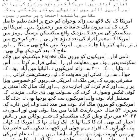
تھائی لینڈ میں امریکا کے ریموٹ ورکرز کی رہائش
اور اُنہیں ڈالر میں ادائیگی اِس قدر بڑھ گئی ہے کہ
مقامی باشندے احتجاج پر مجبور ہیں۔
امریکا کے ایک لاکھ سے زائد نوجوان کم خرچ پر اعلیٰ تعلیم حاصل
کرنے کے لیے بیرونِ ملک جامعات میں رجسٹرڈ ہیں۔ امریکا اور
میکسیکو کی سرحد کے نزدیک واقع میکسیکن نرسنگ ہومز میں
امریکا کے معمر افراد کی تعداد بڑھ جارہی ہے جو کم خرچ میں
بہتر ہیلتھ کیئر پانا چاہتے ہیں۔ امریکا میں علاج بھی مہنگا ہے اور
علاج کے بعد کی دیکھ بھال بھی۔
میکسیکو میں قائم Expatsi نامی ادارہ امریکیوں کو بیرونِ ملک
سکونت پذیر ہونے میں معاونت اور راہ نمائی فراہم کرتا ہے۔ اُس
نے بتایا ہے کہ ۴۰۰ سے زائد امریکیوں نے البانیا میں آباد ہونے کے
حوالے سے راہ نمائی اور معاونت کے لیے رجسٹریشن کرائی ہے۔
مشرقی یورپ کے اِس ملک نے امریکی شہریوں کو خصوصی ویزا
پر رہنے اور کام کرنے کی اجازت دی ہے اور ایک سال تک آمدنی پر
کوئی ٹیکس وصول نہ کرنے کی سہولت بھی دی جائے۔ مزید یہ کہ
مستقل آباد ہونے والے امریکیوں سے کچھ پوچھا بھی نہ جائے گا۔
امریکیوں کو بیرونِ ملک آباد ہونے میں مدد دینے والے اِس ادارے کی
سربراہ ۵۴ سالہ جین بارنیٹ البانیا میں پیدا ہوئی تھیں اور انہوں نے
۲۰۲۴ء میں ترکِ وطن کرکے میکسیکو کے شہر یوکاٹن میں رہائش
اختیار کی تھی۔ ان کا کہنا تھا کہ ایک زمانہ تھا کہ امریکا کے کھاتے
پیتے گھرانوں کے افراد مہم جوئی اور کچھ نیا دیکھنے کی خاطر دنیا
بھر میں گھومتے پھرتے تھے مگر اب ایسا نہیں ہے۔ اب عام امریکی
اپنے معاشی اور معاشرتی حالات سے تنگ آکر امریکا چھوڑنے پر