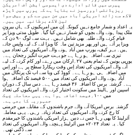
پیرس میں قائم ادارے دی ایسوسی ایشن آف امریکن
ریزیڈنٹس اوورسیز نے بتایا ہے کہ یورپ میں ڈیڑھ
لاکھ سے زائد امریکی آباد میں جن میں سے کم و بیش سوا
تین لاکھ برطانیہ میں ہیں۔
یہ اعداد و شمار جامع نہیں کیونکہ اِن میں امریکیوں کے ہاں بیرونِ
ملک پیدا ہونے والے بچوں کو شمار نہیں کیا گیا۔ طویل مدتی ویزا پر
قیام کرنے والے طلبہ بھی شامل نہیں۔ بہت سے لوگ ۹۰ دن کے
ویزا پر آتے ہیں اور پھر مزید تین ماہ کا ویزا لنے کے لیے واپس جاتے
ہیں۔ بہر کیف، یورپ میں آباد ہونے والے امریکیوں کی تعداد میں
تیزی سے اضافہ ہو رہا ہے جو بہت حیرت انگیز رجحان ہے۔
یورپی یونین کے تمام یعنی ۲۷؍ارکان میں رہنے اور کام کرنے کے لیے
آنے والے امریکیوں کی تعداد اِس وقت ریکارڈ سطح پر ہے اور اِس
میں اضافہ ہی ہو رہا ہے۔ کووِڈ کی وبا سے اب تک پرتگال میں
آباد ہونے والے امریکیوں کی تعداد میں ۵۰۰ فیصد تک اضافہ ہوا
ہے۔ گزشتہ برس کا اضافہ ۳۶ فیصد رہا ہے۔ دس سال کے دوران
اسپین اور ہالینڈ میں سکونت اختیار کرنے والے امریکیوں کی تعداد
میں ۱۰۰؍فیصد اضافہ ہوا ہے۔ یہی معاملہ چیک
جمہوریہ کا بھی ہے۔
گزشتہ برس امریکا آنے والے جرم باشندوں کے مقابلے میں جرمنی
کا رخ کرنے والے امریکیوں کی تعداد زیادہ رہی۔ یہی معاملہ
آئرلینڈ کا بھی رہا جس نے دس ہزار امریکی باشندوں کا خیرمقدم
کیا۔ یہ تعداد ۲۰۲۴ء میں آئرلینڈ پہنچنے والے امریکیوں کی تعداد
سے دُگنی تھی۔