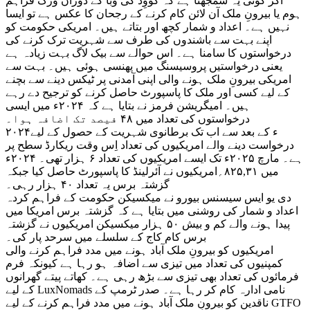
اگر کوئی یہ سمجھتا ہے کہ کووِڈ کی وبا کے دوران ورک فراہم
ہوم یا بیرونِ ملک آن لائن کام کرنے کے رجحان کا عکس ہے تو ایسا
نہیں ہے۔ اعداد و شمار کچھ اور بتاتے ہیں۔ امریکی حکومت کو
اپنے بہت سے باشندوں کی طرف سے شہریت ترک کرنے کی
درخواستوں کا سامنا ہے۔ اس حوالے سے بیک لاگ بہت زیادہ ہے
یعنی درخواستیں پروسیسنگ میں پھنسی ہوئی ہیں۔ بہت سے
امریکی بیرونِ ملک ہونے والی اپنی آمدنی پر ٹیکس دینے سے بچنے
کے لیے کسی اور ملک کا پاسپورٹ حاصل کرنے کو ترجیح دے رہے
ہیں۔ امیگریشن فرمز نے بتایا ہے کہ ۲۰۲۴ء میں ایسی
درخواستوں کی تعداد میں ۴۸ فیصد تک اضافہ ہوا۔
۲۰۲۴ء کے بعد سے اب تک برطانوی شہریت کے حصول کے لیے
درخواست دینے والے امریکیوں کی تعداد اِس وقت ریکارڈ سطح پر
ہے۔ مارچ ۲۰۲۵ء تک ایسے امریکیوں کی تعداد ۶ ہزار تھی۔ ۲۰۲۴ء
میں ۸۲۵,۳۱؍امریکیوں نے آئرلینڈ کا پاسپورٹ حاصل کیا جبکہ
گزشتہ برس یہ تعداد ۴۰ ہزار رہی۔
دی یو ایس سیسنس بیورو نے میکسیکن حکومت کے فراہم کردہ
اعداد و شمار کی روشنی میں بتایا ہے کہ گزشتہ برس امریکا میں
پیدا ہونے والے کم و بیش ۵۰ ہزار میکسیکن امریکیوں نے گزشتہ
برس کام کاج کے سلسلے میں سرحد پار کی۔
امریکیوں کو بیرونِ ملک آباد ہونے میں مدد فراہم کرنے والی
کمپنیوں کی تعداد میں تیزی سے اضافہ ہو رہا ہے کیونکہ فرم
فرمائوں کی تعداد بھی تیزی سے بڑھ رہی ہے۔ کھاتے پیتے گھرانوں
کے لیے LuxNomads نامی ادارہ کام کر رہا ہے۔ صدر ٹرمپ کے
ناقدین کو بیرونِ ملک آباد ہونے میں مدد فراہم کرنے کے لیے GTFO