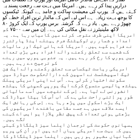
دراریں پیدا کر رہے ہیں۔ امریکا میں بہت سے رجعت پسند یہ
کہتے ہیں کہ یورپ کی معیشت ساکت و جامد ہے کیونکہ ٹیکسوں
کا بوجھ بہت زیادہ ہے اس لیے اُس کے مالدار ترین افراد خطے کو
چھوڑ رہے ہیں۔ یاد رہے کہ گزشتہ برس یورپ کے ایک کروڑ ۸۰
لاکھ ملینیئرز نے نقلِ مکانی کی ہے۔ اِن میں سے ۷۵۰۰ کو
امریکا اپنی طرف متوجہ کرنے میں کامیاب رہا ہے۔ یہ
اعداد و شمار ری لوکیٹنگ فرم ہینلے اینڈ پارٹنرز
نے فراہم کیے ہیں۔ امریکا کے ہائی ٹیک اور مالیات
کے شعبے سے تعلق رکھنے والے افراد بھی بڑی تعداد
میں یورپ کا رخ کر رہے ہیں۔ یہ جنوبی یورپ میں رہنے
کو ترجیح دے رہے ہیں۔
امریکی ریاست ٹیکساس سے تعلق رکھنے والے ایک فِن
ٹیک اسپیشلسٹ نے اسپین کے دارالحکومت میڈرڈ میں
سکونت اختیار کرلی ہے۔ اُس نے اپنی امریکی پبلک
ہیلتھ پالیسی منسوخ کرکے ایک یورپی کمپنی کا ہیلتھ
انشورنس لے لیا ہے۔ اِس کے نتیجے میں اُسے مالیاتی
طور پر اِتنی راحت ملی ہے کہ اب اُس کا بیٹا میڈرڈ کے
ایک بڑے اسکول میں پڑھ رہا ہے۔ اِس کی رہائش ایک
ایسے علاقے میں ہے جسے مقامی باشندے امریکیوں کی
بڑھتی ہوئی تعداد کے پیشِ نظر پلازا یو ایس اے کہنے
لگے ہیں۔
ہسپانوی حکومت کی ترجمان ایلما سیز ڈیلگاڈو کہتی
ہیں کہ بہت سے امریکی یہاں آتے ہیں اور اُن کی پریم
کہانیاں مشہور ہو رہی ہیں۔ ایلما سیز ڈیلگاڈو کا