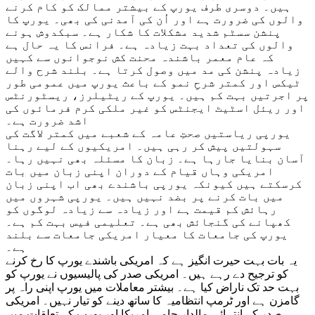
ہیں۔ دوسری طرف یورپ کے بیشتر ممالک کو کام کرنے
والوں کی ضرورت ہے اور اُن کی آمدنی کی بھی۔ یورپ کا
پنشن سسٹم شدید مشکلات کا شکار ہے۔ سبکدوش ہونے
والوں کی تعداد بہت زیادہ ہے۔ فرانس کا یہ حال ہے
کہ عام معمر باشندہ محنت کش نوجوانوں سے کہیں
زیادہ پنشن کی مد میں وصول کرتا ہے۔ بلند شرح والے
ٹیکس اور کمتر شرحِ نمو کے باعث یورپ میں عمومی طور
پر اجرتیں بہت کم ہیں۔ یورپ کے ریٹیلرز، ریسٹورنٹس
اور ریئل اسٹیٹ ایجنٹس کو غیر ملکی کرم فرمائوں کی
اشد ضرورت ہے۔
یورپی ریاستیں صحتِ عامہ کے شعبے میں کمتر لاگت کی
سہولتیں پیش کر رہی ہیں۔ امریکیوں کے لیے رہنا
آسان بنایا جارہا ہے۔ زبان کا مسئلہ بھی نہیں رہا۔
امریکی وہاں قیام کے دوران اپنی زبان میں بات
کرسکتے ہیں کیونکہ یورپی باشندے بھی اب اپنی زبان
میں بات کرنے پر بضد نہیں ہیں۔ یورپی شہروں میں
رہائش کم قیمت ہے اور زیادہ سے زیادہ لوگوں کو
کھپانے کی گنجائش بھی ہے۔ تعلیمی فیس بہت کم ہے۔
یورپ کی جامعات کا معیار امریکی جامعات سے بلند
ہے۔
یہ بات بہت حیرت انگیز ہے کہ امریکی باشندے یورپ کا رخ کرنے
کو ترجیح دے رہے ہیں۔ امریکی صدر کی پالیسیوں نے یورپ کو
بہت حد تک ناراض کیا ہے۔ بیشتر معاملات میں یورپ اپنی راہ پر
گامزن ہے اور ٹرمپ انتظامیہ کا ساتھ دینے کو تیار نہیں۔ امریکی
صدر کے انتہائی مالدار حامی امریکا اور یورپ کے تعلقات میں