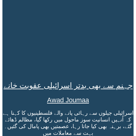
جہنم سے بھی بدتر اسرائیلی عقوبت خانے
Awad Joumaa
اسرائیلی جیلوں سے رہائی پانے والے فلسطینیوں کا کہنا ہے
کہ اُنہیں انسانیت سوز ماحول میں رکھا گیا، مظالم ڈھائے
گئے، برہنہ بھی کیا جاتا رہا، عصمتیں بھی پامال کی گئیں۔
بہت سے معاملات میں