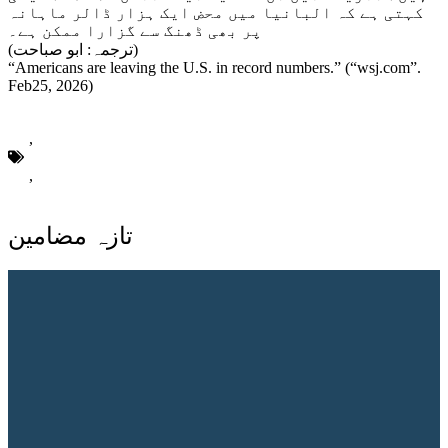
کہتی ہے کہ البانیا میں محض ایک ہزار ڈالر ماہانہ
پر بھی ڈھنگ سے گزارا ممکن ہے۔
(ترجمہ: ابو صباحت)
“Americans are leaving the U.S. in record numbers.” (“wsj.com”.
Feb25, 2026)
امریکا
,
امریکی
,
ہجرت
تازہ مضامین