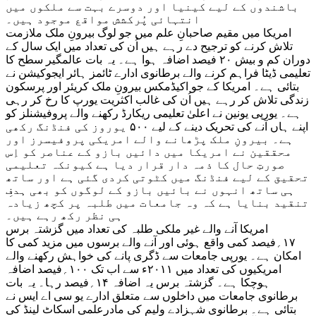
باشندوں کے لیے کینیا اور دوسرے بہت سے ملکوں میں
انتہائی پُرکشش مواقع موجود ہیں۔
امریکا میں مقیم صاحبانِ علم میں جو لوگ بیرونِ ملک ملازمت
تلاش کرنے کو ترجیح دے رہے ہیں اُن کی تعداد میں ایک سال کے
دوران کم و بیش ۲۰ فیصد اضافہ ہوا ہے۔ یہ بات عالمگیر سطح کا
تعلیمی ڈیٹا فراہم کرنے والے برطانوی ادارے ٹائمز ہائر ایجوکیشن نے
بتائی ہے۔ امریکا کے جو اکیڈمکس بیرونِ ملک کریئر اور پرسکون
زندگی تلاش کر رہے ہیں اُن کی غالب اکثریت یورپ کا رخ کر رہی
ہے۔ یورپی یونین نے اعلیٰ تعلیمی ریکارڈ رکھنے والے پروفیشنلز کو
اپنے ہاں آنے کی تحریک دینے کے لیے ۵۰۰ یوروز کی فنڈنگ رکھی
ہے۔ بیرونِ ملک پڑھانے والے امریکی پروفیسرز اور
محققین نے امریکا میں دائیں بازو کے عناصر کو اِس
صورتِ حال کا ذمہ دار قرار دیا ہے کیونکہ تعلیمی
تحقیق کے لیے فنڈنگ میں کٹوتی کردی گئی ہے اور ساتھ
ہی ساتھ انہوں نے بائیں بازو کے لوگوں کو بھی ہدفِ
تنقید بنایا ہے کہ وہ جامعات میں طلبہ پر کچھ زیادہ
ہی نظر رکھ رہے ہیں۔
امریکا آنے والے غیر ملکی طلبہ کی تعداد میں گزشتہ برس
۱۷؍فیصد کمی واقع ہوئی اور آنے والے برسوں میں مزید کمی کا
امکان ہے۔ یورپی جامعات سے ڈگری پانے کی خواہش رکھنے والے
امریکیوں کی تعداد میں ۲۰۱۱ء سے اب تک ۱۰۰؍فیصد اضافہ
ہوچکا ہے۔ گزشتہ برس یہ اضافہ ۱۴؍فیصد رہا۔ یہ بات
برطانوی جامعات میں داخلوں سے متعلق ادارے یو سی اے ایس نے
بتائی ہے۔ برطانوی شہزادے ولیم کی مادرِعلمی اسکاٹ لینڈ کی