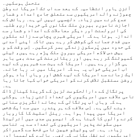
متحمل ہوسکیں۔
آئزن ہاور انتظامیہ کے بعد سے اب تک امریکا نے وطن
چھوڑنے والے امریکیوں سے متعلق جامع اعداد و شمار
جمع کرنے میں زیادہ دلچسپی نہیں لی ہے۔ رہائش کے
اجازت ناموں، بیرونِ ملک مکانوں کی خریداری، طلبہ
کی انرولمنٹ اور دیگر معاملات کے اعداد و شمار سے
اندازہ ہوتا ہے کہ امریکی شہری پچاس سے زائد ملکوں
میں قدم جمانے کی کوشش کر رہے ہیں تاکہ اپنی آمدنی
کی حدود میں پٗرسکون زندگی بسر کرسکیں۔ اِس وقت کم و
بیش دس لاکھ امریکی بیرونِ ملک پڑھ رہے ہیں، ٹیلی
کمیوٹنگ کر رہے ہیں اور ریٹائرمنٹ کی مدت بھی باہر
ہی گزار رہے ہیں۔ امریکا کے بہت سے شہریوں کے لیے
اب امریکی خواب یہ ہے کہ امریکا میں نہ رہا جائے۔
ایک زمانے سے امریکا کے لیے کشش اور وہاں آباد ہوکر
روشن مستقبل تلاش کرنے کو امریکی خواب کہا جاتا رہا
ہے۔
پرتگال کے دارالحکومت لزبن کے گرینڈ کینال ڈاک
نامی علاقے میں امریکیوں کی تعداد اِتنی زیادہ ہوگئی
ہے کہ وہاں اب پرتگالی کے بجائے انگریزی سنائی
دینے لگی ہے۔ اِس علاقے کے ہر پندرہ میں سے ایک شخص
امریکا میں پیدا ہوا ہے۔ ریئل اسٹیٹ کا کاروبار
کرنے والوں کا کہنا ہے کہ انیسویں صدی میں آئرلینڈ
میں سکونت پذیر امریکیوں کی تعداد سے یہ تناسب
زیادہ ہے۔ تب پوٹیٹو فیمِن نامی قحط سے گھبراکر
امریکیوں نے نقلِ مکانی کی تھی۔ بالی، کولمبیا اور