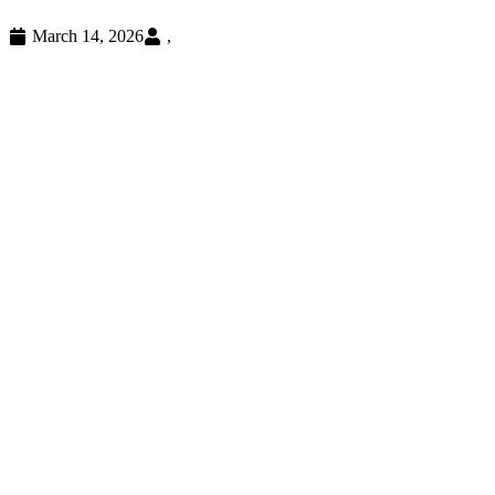
Drew Hinshaw
March 14, 2026
,
Joe Parkinson