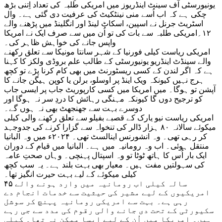
یونیورسٹی آف سینٹ اینڈریوز میں امریکی طلبہ کی تعداد اِتنی بڑھ
چکی ہے کہ اب اُسے منی نینٹکیٹ کی عرفیت دی گئی ہے۔ وال
اسٹریٹ جرنل نے اسپین، اسکاٹ لینڈ اور انگلینڈ میں پڑھنے والے
۱۲؍امریکی طلبہ سے بات کی تو اُن میں سے صرف ایک نے امریکا
واپس جانے کی خواہش ظاہر کی۔
امریکی ریاست کیلی فورنیا کے شہر سانتا مونیکا سے تعلق رکھنے
والے سینڈٹ اینڈریو یونیورسٹی کے طالب علم بروڈی ولکز کا کہنا
ہے کہ اگر لندن کے کسی ریسٹورنٹ میں بھی کام کرنا پڑے تو کچھ
ہرج نہیں کیونکہ ویک اینڈ پر اوسلو، برلن یا کوپن ہیگن جانے کا
آپشن تو ہوگا۔ میں امریکا میں کسی کارپوریٹ جاب پر ایسی جاب
کو ترجیح دوں گا کیونکہ مہنگی رہائش کا دردِ سر نہ ہوگا اور
دوسرے بہت سے جھنجھٹ بھی نہ ہوں گے۔
امریکی ریاست نیو یارک کے قصبے بفیلو سے تعلق رکھنے والی کیلی
میکوئے سالانہ ۸۰ ہزار ڈالر کی تنخواہ سے گزارا کرنے کی جدوجہد
کر رہی تھی۔ وہ انشورنس اینالسٹ تھی۔ ۲۰۲۴ء میں وہ البانیا
منتقل ہوئی۔ اب وہ رومانیہ میں ہے۔ البانیا میں قیام کے دوران
ایک بار اُس کا ہاتھ ٹوٹا تو وہ اسپتال پہنچی۔ وہاں صحتِ عامہ
کی سہولتیں مفت ہیں۔ معیار بھی بہت بلند ہے۔ یہ سب کچھ
کیلی میکوئے کے لیے بہت حیرت انگیز تھا۔
۴۵ سالہ کیلی اب رومانیہ میں وارد ہونے والے
امریکیوں کے لیے مشیر کی حیثیت سے خدمات انجام دے
رہی ہے۔ بہت سے امریکی رومانیہ پہنچ کر سوشل
سکیورٹی کے تحت دی جانے والی رقوم کی مدد سے جی رہے
ہیں۔ امریکا میں اُن کے لیے ایسا ممکن نہ تھا۔ کیلی