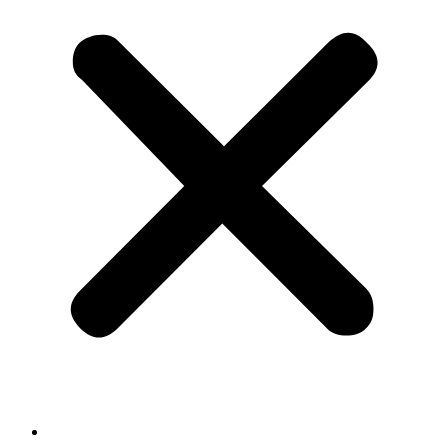
سبسکرپشن