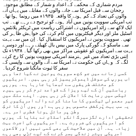
مردم شماری کے محکمے کے اعداد و شمار کے مطابق موجودہ
رجحان سے قبل امریکا سے جانے والوں کے مقابلے میں یہاں آنے
والوں کی تعداد کے کم ہونے کا واقعہ ۱۹۳۵ء میں رونما ہوا تھا۔
تب امریکی سوویت یونین میں آباد ہونے کو ترجیح دے رہے تھے۔ تب
ایک لاکھ سے زائد امریکیوں نے اشتراکی ریاست میں ٹریکٹر پلانٹس،
اسٹیل ملز اور دیگر فیکٹریوں میں کام کرنے کی خواہش ظاہر کی
تھی۔ سوویت یونین نے امریکیوں کا استقبال کیا۔ اِن میں سے بہت
سے ماسکو کے گورکی پارک میں بیس بال کھیلتے رہے اور دوسرے
بہت سے امریکیون کو عقوبتی مراکز میں بھی رکھا گیا۔ ۱۹۳۸ء تک
اِتنی بڑی تعداد میں غیر ہنرمند امریکی سوویت یونین کا رخ کرنے
لگے کہ وہاں کی حکومت نے امریکا سے آنے والوں سے واپسی کے
سفر کا ثبوت مانگنا شروع کردیا۔
کسی زمانے میں جو کچھ سوویت یونین نے کیا تھا وہی
اب یورپ کی سوشل ڈیموکریسیز کر رہی ہیں۔ امریکیوں
کو مختلف طریقوں سے لبھایا جارہا ہے۔ یورپی
ریاستیں اُن کے لیے ویزا کے قواعد نرم کر رہی ہیں،
ٹیکس میں رعایت کا اعلان کر رہی ہیں۔ اپنے ملک میں
غیر معمولی ٹیکسوں کا سامنا کرنے والے امریکیوں کو
یہ سب بہت پُرکشش محسوس ہو رہی ہے اور یوں اُن کا ترکِ
وطن پر مائل ہونا فطری امر ہے۔
تحقیقی ادارے لگزمبرگ انکم اسٹڈی نے بتایا کہ یورپ
کو امریکیوں کی ضرورت ہے۔ امریکیوں کی اجرت بہت
زیادہ ہے۔ اُن میں صلاحیت کی بھی کمی نہیں اور لاکھوں
امریکی بہتر زندگی بسر کرنے کے لیے تڑپ بھی رہے