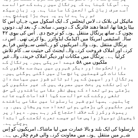
ہے۔ اُس کا کہنا ہے کہ پرتگال میں رہنے کے حوالے سے
اُسے صرف زبان کی الجھن کا سامنا ہے۔ وہ زبان سیکھ
تو رہا ہے تاہم یہ بہت بڑا چیلنج ہے۔
مائیکل لی بلانک نے لاس اینجلس کے ایک اسکول میں، جہاں اُس کا
بیٹا پڑھتا تھا، اندھا دھند فائرنگ کے دوسرے سانحے کے بعد اپنے دونوں
بچوں کے ساتھ پرتگال منتقل ہونے کو ترجیح دی۔ اُس کی بیوی ۴۲
سالہ اسٹیفنی امریکا میں اکیڈمک ایڈوائزر ہوا کرتی تھی۔ اُس نے
پرتگال منتقل ہونے والے امریکیوں کو رہائشی سہولتیں فراہم
کرنے اور املاک فروخت کرنے والے ایجنٹ کی حیثیت سے کام تلاش
کرلیا ہے۔ پرتگال میں مکانات اور دیگر املاک خریدنے والے غیر
ملکیوں میں ۵۸ فیصد امریکی ہیں۔ پرتگال کے
دارالحکومت اور دیگر شہروں میں بہت سے علاقوں کے
مکانات کی قیمتیں پانچ سال میں دُگنی ہوگئی ہیں۔
پرتگال اور اسپین کے پرائم ٹائم شوز میں سیاست دان
اب اِس نکتے پر بحث میں مصروف ہیں کہ غیر ملکیوں کی
بڑھتی ہوئی تعداد کے پیشِ نظر مقامی باشندوں کی حق
تلفی روکنے کے حوالے سے کیا اقدامات کیے جانے
چاہئیں۔ ہسپانوی شہر بارسلونا میں مقامی باشندے
غیر ملکیوں کی بڑھتی ہوئی تعداد سے پریشان ہیں۔ وہ
ریموٹ ورکرز کے خلاف احتجاج کر رہے ہیں۔ دیوار پر
ڈیجیٹل نومیڈز واپس جائو جیسے نعرے لکھنے کی ابتدا
ہوچکی ہے۔
بارسلونا کی ایک بلند و بالا عمارت میں لیا ماشاکے امریکیوں کو اِس
شہر میں منتقل ہونے میں معاونت کرنے والی فرم چلارہی ہے۔