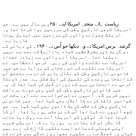
ریاست ہائے متحدہ امریکا اپنے ۲۵۰ویں سال میں ہے۔ جو
امریکا کبھی تارکینِ وطن کی سرزمین ہوا کرتا تھا وہ
اب ملک چھوڑنے والوں کی سرزمین میں تبدیل ہوتا
جارہا ہے۔
گزشتہ برس امریکا نے وہ دیکھا جو اُس نے ۱۹۳۰ء کی دہائی کے
دی گریٹ ڈپریشن (عظیم کساد بازاری) کے بعد سے نہیں
دیکھا تھا۔ امریکا آنے والوں سے زیادہ تعداد
امریکا سے نکلنے والوں کی رہی۔ ٹرمپ انتظامیہ نے
امریکا سے نکلنے کے اِس رجحان کو سراہا ہے جو غیر
قانونی تارکینِ وطن کو نکال باہر کرنے سے متعلق اُس
کے انتخابی وعدے کی تکمیل کی ایک شکل ہے۔ صدر ڈونلڈ
ٹرمپ نے انتخابی مہم کے دوران کُھل کر کہا تھا کہ وہ
غیر قانونی تارکینِ وطن کو کسی بھی صورت برداشت
نہیں کریں گے۔ اُنہوں نے اِس حوالے سے نئے اور سخت تر
قوانین نافذ کرنے کا اعلان بھی کیا تھا۔ غیر قانونی
تارکینِ وطن کے خلاف کریک ڈائون بھی کیا گیا ہے۔ جو
کچھ اُنہوں نے کہا تھا اُس کے برعکس ہو رہا تھا۔ اُن کا
کہنا تھا کہ لوگوں کو امریکا آنے سے روک دیا جائے
گا مگر اِس کے بجائے یہ ہورہا ہے کہ امریکی شہری
اپنی فیملی کے ساتھ ایسے ملکوں کا رُخ کر رہے ہیں
جہاں وہ ڈھنگ سے رہ سکیں، معیاری زندگی بسر کرنے کے