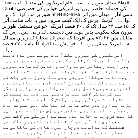
Tours میدان میں ہے۔ سیاہ فام امریکیوں کی مدد کے لیے Blaxit
Gloabl کی خدمات حاضر ہیں اور امریکی خواتین کی خصوصی
طور پر مدد کرنے کے لیے SheHitRefresh نامی ادارہ میدان میں اترا
ہوا ہے۔ گزشتہ برس کے ایک گیلپ سروے میں یہ بات سامنے آئی
کہ ۱۵ سے ۴۴ سال تک کی ۴۰ فیصد امریکی خواتین مستقل طور پر
بیرونِ ملک سکونت پذیر ہونے میں دلچسپی لے رہی ہیں۔ اِس کے
مقابلے میں ۲۰۲۳ء میں افریقا کے صحرائے صحارا کے زیریں ممالک
سے امریکا منتقل ہونے کے خواہش مند افراد کا تناسب ۳۷ فیصد
رہا۔
امریکیوں کو بیرونِ ملک آباد ہونے میں مدد دینے
والے اداروں کا کہنا ہے کہ مہم جوئی کے شوق میں یا
پھر اپنے ریٹائر ہونے والے والدین کے ساتھ بیرونِ
ملک مستقل قیام کے خواہش مند افراد کے ساتھ ساتھ اب
اچھے خاصے سیٹلڈ امریکی بھی ملک چھوڑنے کی بات کر
رہے ہیں۔ ان میں ماہرینِ تعمیرات، مالیاتی مشیر،
انجینیر سبھی شامل ہیں۔ امریکا میں معیاری زندگی
بسر کرنے کی لاگت بہت بڑھ گئی ہے۔ کھانے پینے کی
اشیا بہت مہنگی ہیں، رہائش کے لیے بہت خرچ کرنا
پڑتا ہے اور پھر صحتِ عامہ کا معاملہ بھی تشویش ناک
ہوچلا ہے۔ امریکی ریاستوں میں اِس حوالے سے قوانین
کا بہت فرق پایا جاتا ہے۔ بہت سے امریکی کم لاگت میں
معیاری زندگی بسر کرنے کے لیے اندرونِ ملک بھی
شفٹنگ کے عذاب سے دوچار ہیں۔ شادی کی ناکامی سے
دوچار ادھیڑ عمر افراد نئی زندگی شروع کرنے میں