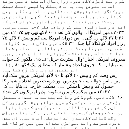
کم و بیش ڈیڑھ لاکھ تھی۔ رواں سال اِس تعداد میں مزید
اضافہ متوقع ہے۔ یہ بات پبلک پالیسی تھنک ٹینک
بروکنگز انسٹیٹیوشن نے بتائی ہے۔ ادارے کا یہ بھی
کہنا ہے کہ یہ اعداد و شمار تھوڑے کم یا زیادہ بھی
ہوسکتے ہیں کیونکہ امریکی اداروں کو اس قسم کے
اعداد و شمار کی درستی کی زیادہ فکر لاحق نہیں ہوتی۔
۲۰۲۳ء میں امریکا آنے والوں کی تعداد ۶۰ لاکھ تھی جو ۲۰۲۵ء میں
۲۶ تا ۲۷ لاکھ رہ گئی۔ اِس دوران امریکا سے کم و بیش ۶ لاکھ ۷۵
ہزار افراد کو نکالا گیا جبکہ ۲۲ لاکھ غیر ملکی نے رضاکارانہ
طور پر امریکا چھوڑنا بہتر جانا۔ یہ اعداد و شمار
ڈپارٹمنٹ آف ہوم لینڈ سکیورٹی کے فراہم کردہ ہیں۔
معروف امریکی اخبار ’وال اسٹریٹ جرنل‘ نے ۱۵؍ملکوں کے حوالے
سے بتایا ہے کہ جزوی اعداد و شمار کے مطابق ایک لاکھ ۸۰ ہزار
امریکیوں نے وہاں کا رُخ کیا ہے۔
اِس وقت کم و بیش ۴۰ لاکھ تا ۹۰ لاکھ امریکی بیرونِ ملک آباد
ہیں۔ اِس حوالے سے جامع ترین اور درست ترین اعداد و شمار کا
حصول کم و بیش ناممکن ہے۔ محکمہ خارجہ نے بتایا ہے کہ
۲۰۲۲ء میں میکسیکو میں سکونت پذیر امریکیوں کی تعداد
۱۶؍لاکھ تھی۔ کووِڈ کی وبا کے بعد سے یہ تعداد مستقل
بڑھتی رہی ہے۔ میکسیکو میں جرائم پیشہ گروہوں کی
آپس کی خوں ریز لڑائی نے امریکیوں کے وہاں آباد
ہونے کے رجحان کی حوصلہ شکنی کی ہے۔ کینیڈا میں اِس
وقت ڈھائی لاکھ سے زائد امریکی آباد ہیں۔ اِن میں
دہری شہریت والے بھی بڑی تعداد میں ہیں جو کام کے
سلسلے میں روزانہ کینیڈا جاتے اور واپس آتے ہیں۔