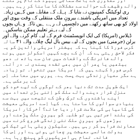
اور معذوری کے باعث سماجی بہبود کے نام پر ملنے
والے وظیفے کے حوالے سے مشکلات کا سامنا کر رہے ہیں۔
ری لوکیٹنگ کمپنیوں نے بتایا کہ پہلے کے مقابلے میں کہیں زیادہ
تعداد میں امریکی باشندے بیرونِ ملک منتقلی کے وقت بیوی اور
اولاد کو بھی ساتھ رکھنے میں دلچسپی لے رہے ہیں تاکہ وہاں بچوں
کے لیے بہتر تعلیم ممکن بناسکیں۔
ڈیلاس (امریکا) کی ایک انویسٹمنٹ فرم کے لیے کام کرنے والے اور
برلن (جرمنی) میں بچوں کے لیے بیس بال لیگ چلانے والے ۴۱ سالہ
کرس فورڈ کا کہنا ہے کہ بیشتر امریکی والدین کو یہ
فکر لاحق رہتی ہے کہ اُن کے بچے کہیں اسکولز میں ہونے
والے فائرنگ کے واقعات میں جان سے ہاتھ نہ دھو
بیٹھیں یا پھر اُن میں بھی تشدد پسندی نہ در آئے۔
کرس فورڈ کہتے ہیں کہ امریکا میں تنخواہ تو زیادہ
ہے مگر معیارِ زندگی بہت پست ہے۔ یورپ میں معاملہ اِس
کے برعکس ہے۔
ایک طویل مدت تک دنیا بھر کے لوگوں کے لیے خود کو
منزل قرار دینے والے ملک کو اِتنی بڑی تعداد میں
اپنے باشندوں کے ترکِ وطن کے نتیجے میں بہت سے
بنیادی سوالوں کا سامنا ہے۔ کیا اِسے امریکی معیشت
کی کامیابی کی علامت قرار دیا جائے؟ آخرِکار امریکا
کی بلند اجرتیں ہی تو طلبہ کو بیرونِ ملک پڑھنے اور
بوڑھوں کو بیرونِ ملک نئی زندگی شروع کرنے میں
معاونت فراہم کر رہی ہیں۔ سلیکون ویلی ہائی ٹیک کی
بدولت عالمی معیشت پر چھائی ہوئی ہے اور اِس کا
فائدہ تمام ہی امریکیوں کو پہنچ رہا ہے۔