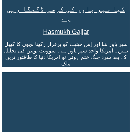
کیا سپر پاور کی کرسی ڈگمگا رہی
ہے
Hasmukh Gajjar
سپر پاور بننا اور اِس حیثیت کو برقرار رکھنا بچوں کا کھیل
نہیں۔ امریکا واحد سپر پاور ہے۔ سوویت یونین کی تحلیل
کے بعد سرد جنگ ختم ہوئی تو امریکا دنیا کا طاقتور ترین
ملک