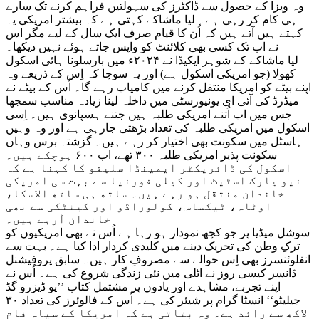
وہ ویزا کے حصول سے ڈاکٹرز کی سہولتیں فراہم کرنے تک سارے
ہی کام کر رہی ہے۔ لیا ماشاکے کہتی ہے کہ بیشتر امریکی یہ
کہتے ہیں آتے ہیں کہ اُن کا قیام صرف ایک سال کے لیے مگر اس
نے اب تک کسی بھی کلائنٹ کو واپس جاتے ہوئے نہیں دیکھا۔
لیا ماشاکے کے شوہر ایکیڈا نے ۲۰۲۴ء میں بارسلونا ہائی اسکول
کھولا (جو امریکی اسکول ہے) اور یہ سوچا کہ اِس کے ذریعے وہ
اپنے بیٹے کو امریکا منتقل کرنے میں کامیاب رہے گا۔ اُس کے بیٹے نے
میڈرڈ کی آئی ای یونیورسٹی میں داخلہ لینا زیادہ مناسب سمجھا
جس میں اب اُتنے امریکی طلبہ ہیں جتنے ہسپانوی ہیں۔ اِسی
اسکول میں امریکی طلبہ کی تعداد بڑھتی جارہی ہے اور وہ وہیں
ہاسٹل میں سکونت بھی اختیار کر رہے ہیں۔ گزشتہ برس وہاں
سکونت پذیر امریکی طلبہ ۳۰۰ تھے، اب ۶۰۰ ہوچکے ہیں۔
اسکول کی ڈائریکٹر ایمینڈا سلیفو کا کہنا ہے کہ
نیو یارک اسٹیٹ اور کیلی فورنیا سے بہت سی امریکی
خاندان منتقل ہو رہے ہیں۔ ساتھ ہی ساتھ الاسکا،
اوٹاہ، ٹیکساس، کولوراڈو اور کینٹکی سے بھی
خاندان آرہے ہیں۔
سوشل میڈیا پر جو کچھ نمودار ہو رہا ہے اُس نے بھی امریکیوں کو
ترکِ وطن کی تحریک دینے میں کلیدی کردار ادا کیا ہے۔ بہت سے
انفلوئنسرز بھی اِس حوالے سے مصروفِ کار ہیں۔ سابق پروفیشنل
ڈانسر کیسی روز نے اٹلی میں نئی زندگی شروع کی ہے۔ اُس نے
اپنے تجربے، مشاہدے اور یادوں پر مشتمل کتاب ’’یو ڈیزرو گڈ
جیلیٹو‘‘ انسٹا گرام پر شیئر کی ہے۔ اُس کے فالوئرز کی تعداد ۳۰
لاکھ سے زائد ہے۔ وہ بتاتی ہے کہ امریکا کے سیاہ فام