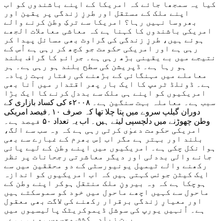
کیا یہ سمجھا جائے کہ امریکا کے اپنے باشندوں کو اب
اپنے ملک کے مستقل اور طرزِ زندگی پر یقین اور
بھروسا نہیں رہا؟ امریکا سے ترکِ وطن کرنے والے
امریکی باشندوں کا کہنا ہے کہ معاشی معاملات الجھے
ہوئے ہیں، طرزِ زندگی کی گراوٹ بھی مسائل پیدا کر
رہی ہے اور امریکی حکومت جو کچھ کر رہی ہے اُس کے
نتیجے میں بے یقینی بڑھ رہی ہے۔ جرائم کا گراف بلند
ہو رہا ہے۔ ڈپریشن کی سطح بلند ہو رہی ہے۔ ہر
معاملے میں مہنگائی کے بڑھنے کی رفتار بہت زیادہ
ہے۔ ڈونلڈ ٹرمپ کا ایک بار پھر اقتدار میں آنا بھی
امریکیوں کو اپنے ہی ملک سے بددل کرنے کا ایک بڑا
سبب ہے۔ معاملہ بہت سنگین ہے۔ ۲۰۰۸ء کی کساد بازاری کے
دوران گیلپ سروے میں پتا چلا تھا کہ صرف ۱۰؍فیصد امریکی
وطن چھوڑنے میں دلچسپی لیتے ہیں۔ اب یہ تعداد ۵۰ فیصد ہے۔
امریکی حکومت دعوٰی کرتی رہی ہے کہ وہ سب سے الگ،
بلند اور بہتر ہے مگر اب اِس بھرم کے غبارے سے بھی
ہوا نکل چکی ہے۔ امریکیوں میں اپنے وطن کے لیے پائی
جانے والی بددلی اور دیگر معاشرتی رجحانات پر نظر
رکھنے والے ٹیمپل یونیورسٹی کے دو محققین میں سے
ایک کیٹن جوئس کہتی ہیں کہ اب امریکیوں کو اندازہ
ہوچکا ہے کہ وہ بیرونِ ملک منتقل ہوکر اپنے وطن کے
ماحول سے کہیں اچھے ماحول میں خود کو سموسکتے ہیں
اور معیارِ زندگی برقرار رکھنے کی لاگت بھی معقول
ہے۔ اُنہیں یورپ کی سوشل ڈیموکریٹک پالیسیوں میں
بہت زیادہ کشش محسوس ہو رہی ہے۔