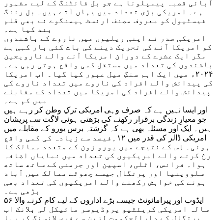
آبائی قصبہ پیمپلونا ہے جو بل فائٹنگ کے لیے مشہور
ہے۔ امریکی بڑی تعداد میں یہاں آتے ہیں۔ بل رننگ
فیسٹیول کو معروف مصنف ارنسٹ ہیمنگوے نے بھی قلم
بند کیا ہے۔
امریکی صدر نے اپنی ریلیوں میں ناروے کے باشندوں
کو امریکا آنے کی تحریک دینے کی بات کئی بار کہی ہے
مگر ایک عشرے کے دوران امریکا آنے والے نارویجین
باشندوں کی تعداد میں مستقل کمی واقع ہوتی رہی ہے۔
۲۰۲۴ء میں ایک اہم سنگِ میل عبور کیا گیا۔ اب امریکا
کی پیدائش والے افراد کی ناروے میں تعداد ناروے کی
پیدائش والے افراد کی امریکا میں تعداد کے مقابلے
میں کم ہے۔
اور ایسا نہیں ہے کہ صرف وہی امریکی ترکِ وطن کر رہے ہیں
جو معیارِ زندگی برقرار رکھنے کی بڑھتی ہوئی لاگت سے پریشان
ہیں۔ ایک اور مسئلہ بھی ہے کہ گزشتہ برس یورو کے مقابلے میں
امریکی ڈالر کی قدر میں ۱۲؍فیصد سے زیادہ کی کمی واقع
ہوئی۔ اِس کے نتیجے میں یورو زون کے متعدد ممالک کا
رخ کرنے والے امریکیوں کی تعداد میں نمایاں اضافہ
ہوا۔ فرانس، اٹلی، اسپین اور جرمنی کے ساتھ ساتھ
سلووینیا اور پرتگال جیسے چھوٹے ممالک میں آباد
ہونے کی خواہش رکھنے والے امریکیوں کی تعداد بھی
بڑھی ہے۔
ایڈوب اور پیرامائونٹ جیسے بڑے اداروں کے لیے کام کرنے والا ۵۶
سالہ امریکی کریئٹیو پروڈیوسر مائیکل لی بلانک اب
پرتگال کے دارالحکومت لزبن سے فری لانسنگ کر رہا