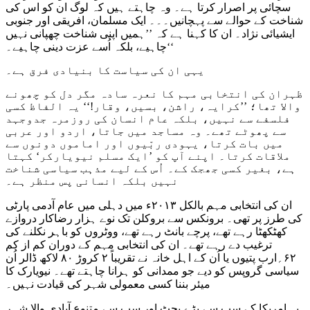
سچائی پر اصرار کرتا ہے۔ وہ چاہتے ہیں کہ لوگ ان کو اس کی
شناخت کے حوالے سے پہچانیں۔۔۔ ایک مسلمان، افریقی اور جنوبی
ایشیائی نژاد۔ ان کا کہنا ہے کہ ’’ہمیں اپنی شناخت چھپانی نہیں
چاہیے، بلکہ اُسے عزت دینی چاہیے۔‘‘
یہی ان کی سیاست کا بنیادی فرق ہے۔
ظہران کی انتخابی مہم کا نعرہ سادہ مگر دل کو چھونے
والا تھا؛ ’’کرایہ، راشن، بسیں، وقار!‘‘ یہ الفاظ کسی
فلسفے سے نہیں، بلکہ عام انسان کی روزمرہ جدوجہد
سے پھوٹے تھے۔ وہ مساجد میں جاتا، اردو اور عربی
میں بات کرتا، یہودی ربّیوں اور اماموں دونوں سے
ملاقات کرتا۔ اپنے آپ کو ’ایک مسلم نیویارکر‘ کہتا
ہے، بغیر کسی جھجک کے۔ اُس کے لیے مذہب سیاسی شناخت
نہیں بلکہ انسانی پس منظر ہے۔
ان کی انتخابی مہم بالکل ۲۰۱۳ء میں دہلی میں عام آدمی پارٹی
کی طرز پر تھی۔ برونکس سے بروکلن تک نوے ہزار رضاکار دروازے
کھٹکھٹا رہے تھے، پرچے بانٹ رہے تھے، ووٹروں کو باہر نکلنے کی
ترغیب دے رہے تھے۔ ان کی انتخابی مہم کے دوران کم از کم
۶۲؍ارب پتیوں یا اُن کے اہل خانہ نے تقریباً ۲ کروڑ ۸۰ لاکھ ڈالر اُن
سیاسی گروپس کو دیے جو ممدانی کو ہرانا چاہتے تھے۔ نیویارک کا
میئر بننا کسی معمولی شہر کی قیادت نہیں۔
یہ امریکا کے سب سے بڑے بجٹ اور سب سے متنوع آبادی والا شہر