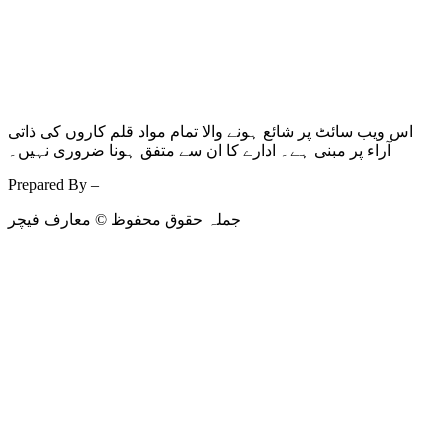
اس ویب سائٹ پر شائع ہونے والا تمام مواد قلم کاروں کی ذاتی
آراء پر مبنی ہے۔ ادارے کا ان سے متفق ہونا ضروری نہیں۔
Prepared By –
Kodmarc
جملہ حقوق محفوظ © معارف فیچر