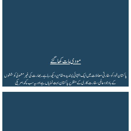
مودی مات کھاگئے
پاکستان خود کو سفارتی معاملات میں ایک انتہائی پسندیدہ مقام پر دیکھ رہا ہے۔ بھارت کی غیرمعمولی کوششوں
کے باوجود عالمی سفارت کاری کے منظر پر پاکستان بہت نمایاں ہے اور یہ سب کچھ امریکی