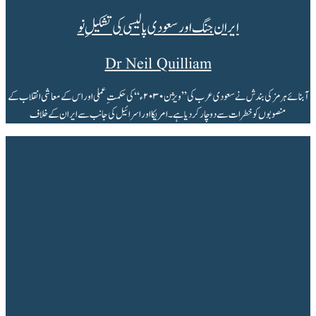
ایران جنگ اور سعودی پالیسی کی تشکیلِ نو
Dr Neil Quilliam
آبنائے ہرمز کی بندش نے سعودی عرب کی ’’ویژن ۲۰۳۰ء‘‘ کی حکمتِ عملی اور اس کے معاشی انقلاب کے
منصوبوں کو خطرات سے دوچار کر دیا ہے۔امریکا اور اسرائیل کی جانب سے ایران کے خلاف