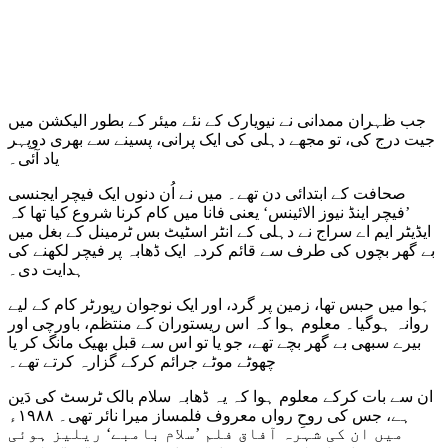
جب ظہران ممدانی نے نیویارک کے نئے میئر کے بطور الیکشن میں
جیت درج کی، تو مجھے دہلی کی ایک پرانی، پسینے سے بھری دوپہر
یاد آئی۔
صحافت کے ابتدائی دن تھے۔ میں نے اُن دنوں ایک فیچر ایجنسی
’فیچر اینڈ نیوز الائینس‘ یعنی فانا میں کام کرنا شروع کیا تھا کہ
ایڈیٹر ایم اے سراج نے دہلی کے انٹر اسٹیٹ بس ٹرمینل کے بغل میں
بے گھر بچوں کی طرف سے قائم کردہ ایک ڈھابہ پر فیچر لکھنے کی
ہدایت دی۔
ہَوا میں حبس تھا، زمین پر گرد، اور ایک نوجوان رپورٹر کام کے لیے
روانہ ہوگیا۔ معلوم ہوا کہ اس ریستوران کے منتظم، باورچی اور
بیرے سبھی بے گھر بچے تھے، جو یا تو اس سے قبل بھیک مانگ کر یا
چھوٹے موٹے جرائم کرکے گزارہ کرتے تھے۔
ان سے بات کرکے معلوم ہوا کہ یہ ڈھابہ سلام بالک ٹرسٹ کی دَین
ہے، جس کی روحِ رواں معروف فلمساز میرا نائر تھی۔ ۱۹۸۸ء
میں ان کی شہرہ آفاق فلم ’سلام بامبے‘ ریلیز ہوئی