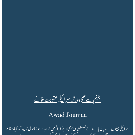
جہنم سے بھی بدتر اسرائیلی عقوبت خانے
Awad Joumaa
اسرائیلی جیلوں سے رہائی پانے والے فلسطینیوں کا کہنا ہے کہ اُنہیں انسانیت سوز ماحول میں رکھا گیا، مظالم