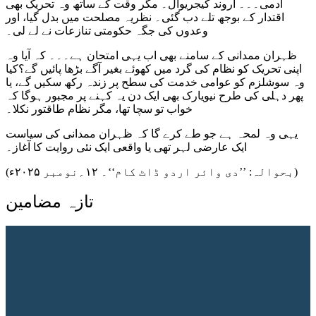
آدمی۔۔۔ اروند کیجریوال۔ مگر وقت کے ساتھ وہ تحریک بھی
اقتدار کے بوجھ تلے دب گئی۔ نظریہ مصلحت میں بدل گیا، اور
وعدوں کی جگہ حکومتی تنازعات نے لے لی۔
ظہران ممدانی کے سامنے بھی اب یہی امتحان ہے۔۔۔ کہ آیا وہ
اپنی تحریک کو نظام کی گرد میں کھوئے بغیر آگے بڑھا پائیں گے؟کیا
وہ سوشلزم کو عوامی خدمت کی سطح پر زندہ رکھ سکیں گے، یا
پھر دہلی کی طرح نیویارک بھی ایک دن یہ کہنے پر مجبور ہوگا کہ
خواب تو سچا تھا، مگر نظام طاقتور نکلا۔
یہی وہ لمحہ ہے جو طے کرے گا کہ ظہران ممدانی کی سیاست
ایک عارضی لہر تھی یا واقعی ایک نئی روایت کا آغاز۔
(بحوالہ: ’’دی وائر اردو ڈاٹ کام‘‘۔ ۱۲؍نومبر ۲۰۲۵ء)
تازہ مضامین