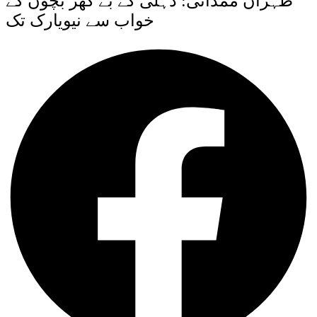
ظہران ممدانی: دہلی کے بے گھر بچوں کے
خواب سے نیویارک تک