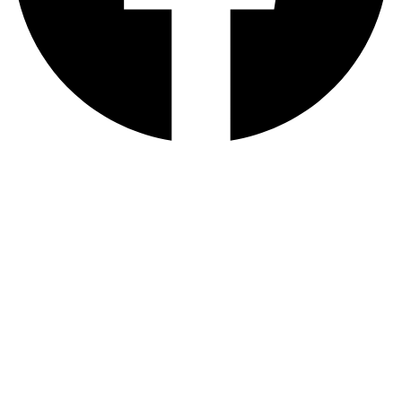
صفحہ اول
مضامین
گزشتہ شمارے
ہم سے بات کریں
سبسکرپشن