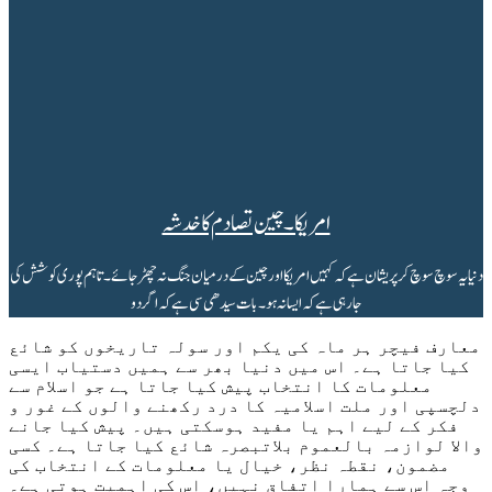
امریکا ۔ چین تصادم کا خدشہ
دنیا یہ سوچ سوچ کر پریشان ہے کہ کہیں امریکا اور چین کے درمیان جنگ نہ چھڑ جائے۔ تاہم پوری کوشش کی
جارہی ہے کہ ایسا نہ ہو۔ بات سیدھی سی ہے کہ اگر دو
معارف فیچر ہر ماہ کی یکم اور سولہ تاریخوں کو شائع
کیا جاتا ہے۔ اس میں دنیا بھر سے ہمیں دستیاب ایسی
معلومات کا انتخاب پیش کیا جاتا ہے جو اسلام سے
دلچسپی اور ملت اسلامیہ کا درد رکھنے والوں کے غور و
فکر کے لیے اہم یا مفید ہوسکتی ہیں۔ پیش کیا جانے
والا لوازمہ بالعموم بلاتبصرہ شائع کیا جاتا ہے۔ کسی
مضمون، نقطہ نظر، خیال یا معلومات کے انتخاب کی
وجہ اس سے ہمارا اتفاق نہیں، اس کی اہمیت ہوتی ہے۔