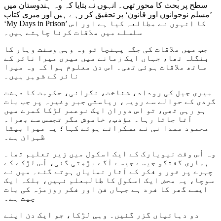
سطح پر بحث کا محور تھی۔ انہوں نے بتایا کہ وہ ہندوستان میں
’مسلم نوجوانوں اور قانون‘ پر تحقیق کر رہے ہیں اور میری کتاب
‘My Days in Prison’ کا انہوں نے مطالعہ کیا ہے اور اس
سلسلے میں ملاقات کرنا چاہتے ہیں۔
جب میں ملاقات کی جگہ پہنچا تو وہ وہی وسنت وہار کا
بنگلہ تھا، جہاں ایک زمانے میں میری میرا نائر کے
ساتھ ملاقات ہوئی تھی۔ اس دن معلوم ہوا کہ وہ میرا
نائر کے شوہر ہیں۔
میری جیل کی روداد، شناخت، نگرانی، حکومت کا دہشت
گردی کے حوالے سے رویہ، ریاستی جبر وغیرہ پر جب بات
ہو رہی تھی، تو اس دوران ایک نوعمر لڑکا کمرے میں
آتا جاتا رہا۔ مؤدب، خاموش مگر تجسس سے بھرا۔
محمود ممدا نی نے مسکراتے ہوئے کہا؛ یہ میرا بیٹا
ظہران ہے۔
وہ اُس وقت نیویارک کے ایک اسکول میں زیر تعلیم تھا۔
ہماری گفتگو جیسے جیسے آگے بڑھتی گئی، اُس لڑکے کے
چہرے پر غور و فکر کے آثار نمایاں ہوتے گئے۔ میں نے
سوچا، یہ محض ایک اسکول کا طالبعلم نہیں، بلکہ ایک
ایسے گھر کا فرد ہے جہاں فن اور فکر روزمرّہ کی بات
چیت ہے۔
دو دہائیاں گزر گئیں۔ وہی لڑکا، جو ایک دن اپنے