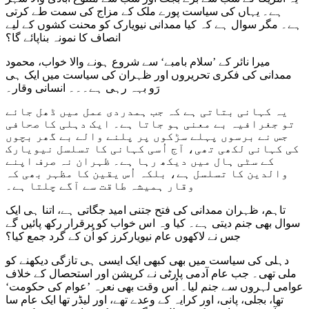
ہے۔ یہاں کی سیاست پورے ملک کے مزاج کی سمت طے کرتی
ہے۔ مگر سوال ہے کہ کیا ممدانی نیویارک کو محنت کشوں کے لیے
انصاف کا نمونہ بناپائے گا؟
میرا نائر کے ’سلام بامبے‘ سے شروع ہونے والا خواب، محمود
ممدانی کی فکری تحریروں اور ظہران کی سیاست میں ایک ہی
رَو بہہ رہی ہے۔۔۔ انسانی وقار۔
یہ کہانی بتاتی ہے کہ جب ہمدردی عمل میں ڈھل جائے
تو جغرافیہ بے معنی ہو جاتا ہے۔ ایک دہلی کا صحافی
جس نے برسوں پہلے سڑکوں پر پلنے والے بے گھر بچوں
کی کہانی لکھی تھی، آج اُسی کہانی کا تسلسل نیویارک
کے سٹی ہال میں دیکھ رہا ہے۔ ظہران نہ صرف اپنے
والدین کا تسلسل ہے، بلکہ اُس یقین کا مظہر بھی کہ
وقار ہمیشہ طاقت سے آگے چلتا ہے۔
تاہم، ظہران ممدانی کی فتح جتنی امید جگاتی ہے، اتنا ہی ایک
سوال بھی جنم دیتی ہے۔ کیا وہ اس خواب کو برقرار رکھ پائیں گے
جس نے لاکھوں عام نیویارکرز کو اُن کے گرد جمع کیا؟
دہلی کی سیاست میں بھی کبھی ایک ایسی ہی تازگی دیکھنے کو
ملی تھی۔ جب عام آدمی پارٹی نے کرپشن اور استحصال کے خلاف
عوامی لہروں سے جنم لیا۔ اُس وقت بھی نعرہ ’عوام کی حکومت‘
تھا، بجلی، پانی، اور کرایہ کے وعدے تھے، اور لیڈر تھا ایک عام سا