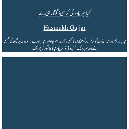
کیا سپر پاور کی کرسی ڈگمگا رہی ہے
Hasmukh Gajjar
سپر پاور بننا اور اِس حیثیت کو برقرار رکھنا بچوں کا کھیل نہیں۔ امریکا واحد سپر پاور ہے۔ سوویت یونین کی تحلیل
کے بعد سرد جنگ ختم ہوئی تو امریکا دنیا کا طاقتور ترین ملک