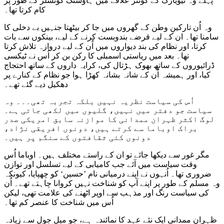
پہلے وہ نیویارک کے کوئنز علاقے میں ہاؤسنگ کونسلر کے طور پر
کام کرتا تھا۔
وہ اُن تارکینِ وطن کے گھروں میں جا کر بیٹھتا جنہیں بے دخلی کا
سامنا تھا۔ ان کے لیے قرضے بندوبست کرنے کے لیے، بینکوں سے بات
کرتا، اور نظام کی بند دیواروں میں اُن کے لیے دروازہ تلاش کرتا
تھا۔ بعد میں ریاستی اسمبلی کا رکن بن کر اُس نے ٹیکسی
ڈرائیوروں کے ساتھ بھوک ہڑتال کی، کرایہ داروں کے ساتھ احتجاج
کیا، اور ہمیشہ اُن کے شانہ بشانہ کھڑا ہوا جو نظام کے کنارے پر
دھکیل دیے گئے تھے۔
اُس کی سیاست نظریہ نہیں بلکہ تجربہ تھی۔۔۔ وہ
سیاست جو دفتر میں نہیں، گلیوں میں لکھی جاتی ہے۔
لوگ اکثر ظہران ممدانی کا موازنہ سابق امریکی صدر
براک اوباما سے کرتے ہیں، دونوں افریقی نژاد،
دونوں کئی ثقافتوں کے سنگم پر ہیں۔
مگر غور سے دیکھا جائے تو ان کے راستے مختلف ہیں۔ اوباما اُس
وقت سیاست میں آئے جب کامیابی کے لیے تسلسل اور توازن
ضروری تھا۔ اُنہوں نے اپنے درمیانی نام ’حسین‘ کو چھپایا، کیونکہ
وہ مسلم کے طور پر اپنے آپ کو شناخت نہیں کروانا چاہتے تھے۔ اُن
کی سیاست رنگ اور مذہب سے اوپر اٹھنے کی علامت تھی، لیکن
اُس میں شناخت کا عنصر کم تھا۔
ظہران ممدانی ایک نئے عہد کا نمائندہ ہے، جو میل جول سے زیادہ