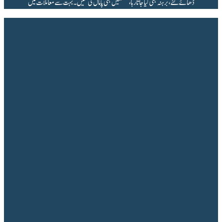
ڈھائے گئے، برہنہ بھی کیا جاتا رہا، عصمتیں بھی پامال کی گئیں۔ بہت سے معاملات میں