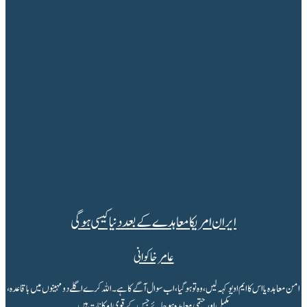
ایران امریکا معاہدے کے بعد دنیا کیسی ہوگی
عامر خاکوانی
امن معاہدہ یا اس کا ایم او یو کہہ لیں، وہ تو ہوگیا، اب سوال آگے کا ہے۔ اللہ کرے اگلے دو مہینوں میں باقاعدہ،
مکمل اور حتمی معاہدہ ہوجائے جس کے قوی امکانات ہیں