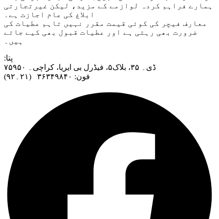
ہمارے فراہم کردہ لوازمے کے مزید، لیکن غیرتجارتی
ابلاغ کی عام اجازت ہے۔
معارف فیچر کی کوئی قیمت مقرر نہیں تاہم عطیات کی
ضرورت بھی رہتی ہے اور عطیات قبول بھی کیے جاتے
ہیں۔
:پتا
ڈی۔ ۳۵، بلاک۵، فیڈرل بی ایریا، کراچی۔ ۷۵۹۵۰
فون: ۳۶۳۴۹۸۴۰ (۲۱۔۹۲)