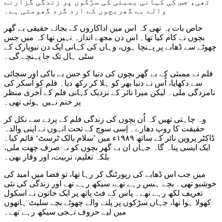
تھی، جس کی کہانی بمبئی کی سڑکوں پر زندگی گزارنے
والے بے گھربچوں کے ارد گرد گھومتی ہے۔
خاص بات یہ تھی کہ اس میں اداکاروں کے بجائے حقیقی بے گھر
بچوں نے کام کیا تھا۔ اس دن مجھے اندازہ نہیں تھا کہ میں جس
چھوٹے سے ڈھابے پر پہنچا ہوں، وہاں کی کہانی ایک دن نیویارک کے
سٹی ہال تک جا پہنچے گی۔
فلم نے ممبئی کے بے گھر بچوں کی دنیا کو جس بے باکی اور سچائی
سے دکھایا، اُس نے دنیا بھر کو ہلا کر رکھ دیا۔ فلم کو آسکر کی
نامزدگی ملی۔ لیکن میرا نائر کے نزدیک کہانی فلم کے آخری منظر
پر ختم نہیں ہوئی تھی۔
وہ چاہتی تھیں کہ اُن بچوں کی زندگی فلم کے پردے سے نکل کر
حقیقت کا روپ دھارے۔ اِسی سوچ کے تحت انہوں نے اپنی والدہ
ڈاکٹر پروین نائر کے ساتھ ۱۹۸۹ء میں ’سلام بالک ٹرسٹ‘ قائم کیا۔
ایک ایسی پناہ گاہ جہاں ان بے گھر بچوں کو نہ صرف چھت ملی،
بلکہ تعلیم، تربیت، اور وقار بھی۔
میں جب اس ڈھابے کی رپورٹنگ کر رہا تھا، تو فضا میں امید کی
خوشبو تھی۔ بچے ہنس رہے تھے، سیکھ رہے تھے اور زندگی کی نئی
تعریف لکھ رہے تھے۔ پاس کے فٹ پاتھ پر ایک خاتون نے اسکول
کھولا ہوا تھا، جہاں سڑکوں پر پلنے والے چھوٹے بچے سلیٹ ہاتھوں
میں لیے حروف تہجی سیکھ رہے تھے۔