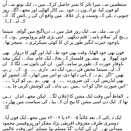
منتظمین سے میرا نائر کا نمبر حاصل کرکے میں نے ایک بوتھ سے اُن
کو فون کیا، تو انہوں نے خود ہی کال اٹھائی اور مجھے اگلے روز
جنوبی دہلی کے وسنت وہار علاقہ میں واقع اُن کی رہائش گاہ آنے
کے لیے کہا۔
ان سے ملنے سے ایک روز قبل میں نے دریاگنج میں گولچہ سینما
پہنچ کر ’سلام بامبے‘ فلم دیکھی۔ اتنی بڑی فلم پروڈیوسر ہونے کے
باوجود حیرت انگیز طور پر ان کا کوئی سیکرٹری نہ منیجر تھا۔
فون بھی خود اٹھایا، وقت بھی خود طے کیا، اور گھر کا دروازہ بھی
خود کھولا۔ وہ مشہور فلمساز کے بجائے ایک عام، سادہ، لیکن بیحد
باوقار عورت کے طور پر سامنے آئیں۔ ان کی باتوں سے لگا کہ ان
کے لیے سینما محض فن نہیں، ایک ذمہ داری ہے۔ وہ کہہ رہی
تھیں ’’اگر ہم نے کہانی دکھا دی، تو اس میں ابھارے گئے ایشوز کو
بھی ایڈریس کرنے کی ضرورت ہے۔ وہ بھی ہم ہی کو کرنا ہے۔
اس صورتِ حال کو اب ہمیں ہی بدلنے کی کوشش کرنی چاہیے۔‘‘
یہ الفاظ اُس وقت ایک مشن کا اعلان لگے۔ لیکن مجھے اندازہ نہیں
تھا کہ ایک دن اسی مشن کا بیج اُن کے بیٹے کی سیاست میں پھل دے
گا۔
ایک دہائی کے بعد غالباً ۲۰۰۵ء یا ۲۰۰۶ء میں مجھے ایک فون آیا۔
دوسری طرف معروف افریقی نژاد مفکر اور پروفیسر محمود
ممدانی تھے۔ اُن کی کتاب ’گڈ مسلم بیڈ مسلم‘ اُس وقت عالمی