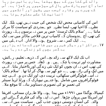
والد کی کتابوں کے بیچ بیٹھا ہماری باتیں سن رہا
تھا، آج نیویارک سٹی ہال کی سیڑھیوں پر کھڑا ہے۔ اُس
کے چہرے پر وقار، لہجے میں یقین اور آنکھوں میں
انسانیت کا عکس معلوم ہوتا ہے۔
اس کی کامیابی محض ایک شخص کی جیت نہیں تھی، بلکہ ایک
نظریے کا احیا تھی، ایسا نظریہ جو ہمدردی کو سیاست کا مرکز
مانتا ہے۔ ’سلام بالک ٹرسٹ‘ جس پر میں نے برسوں پہلے رپورٹ
کی تھی، آج ہندوستان کے کامیاب ترین فلاحی ماڈلز میں سے ایک
ہے۔ ایک کمرے سے شروع ہونے والا ادارہ اب دہلی میں
۱۷؍مراکز اور دیگر شہروں میں شاخوں کے ساتھ ہزاروں
بے گھر بچوں کو زندگی دے رہا ہے۔
اب تک ایک لاکھ سے زائد بچے اس کے ذریعے تعلیم، رہائش،
مشاورت اور تربیت پا چکے ہیں۔ وہ ڈھابہ جس پر میں نے رپورٹ
کی تھی، اس نے ان بچوں کو ایک نئی زندگی اور بااختیار بنایا۔ انہی
میں ایک وِکی رائے بھی ہے، جو گھر سے بھاگ کر آیا تھا۔ ’سلام بالک‘
نے اُسے فوٹوگرافی سکھائی، تربیت دی، اور ایک دن وہ انہی چند
فوٹوگرافروں میں شامل ہوا جنہیں نیویارک کے ورلڈ ٹریڈ سینٹر
کی تعمیرِ نو کی تصویری دستاویز بنانے کا موقع ملا۔
کیمپالا، یوگنڈا میں ۱۹۹۱ء میں پیدا ہونے والا ظہران ممدانی، افریقا
اور امریکا میں پروان چڑھا۔ اُس نے اپنے والد کی فکری گہرائی اور
والدہ کی انسان دوستی دونوں جذب کیں۔ سیاست میں آنے سے