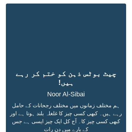
چیٹ بوٹس ذہن کو ختم کر رہے
ہیں!
Noor Al-Sibai
ہم مختلف زمانوں میں مختلف رجحانات کے حامل
رہے ہیں۔ کبھی کسی چیز کا غلغلہ بلند ہوتا ہے اور
کبھی کسی چیز کا۔ آج کل ایک چیز ایسی ہے جس
کے بارے میں دن رات