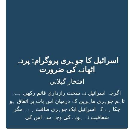
اسرائیل کا جوہری پروگرام: پردہ
اٹھانے کی ضرورت
افتخار گیلانی
اگرچہ اسرائیل نے سخت رازداری قائم رکھی ہے،
تاہم جوہری ماہرین کے درمیان اس بات پر اتفاق ہو
چکا ہے کہ اسرائیل ایک جوہری طاقت ہے۔ مگر
شفافیت نہ ہونے کی وجہ سے اس کی