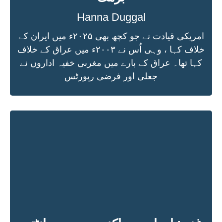
Hanna Duggal
امریکی قیادت نے جو کچھ بھی ۲۰۲۵ء میں ایران کے
خلاف کہا ، وہی اُس نے ۲۰۰۳ء میں عراق کے خلاف
کہا تھا۔ عراق کے بارے میں مغربی خفیہ اداروں نے
جعلی اور فرضی رپورٹس