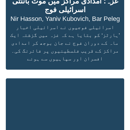
غزہ: امدادی مراکز میں موت بانٹتی
اسرائیلی فوج
Nir Hasson
,
Yaniv Kubovich
,
Bar Peleg
اسرائیلی فوجیوں نے اسرائیلی اخبار
’ہارٹز‘ کو بتایا ہے کہ غزہ میں گزشتہ ایک
ماہ کے دوران فوج نے جان بوجھ کر امدادی
مراکز کے قریب فلسطینیوں پر فائرنگ کی۔
افسران اور سپاہیوں سے ہونے