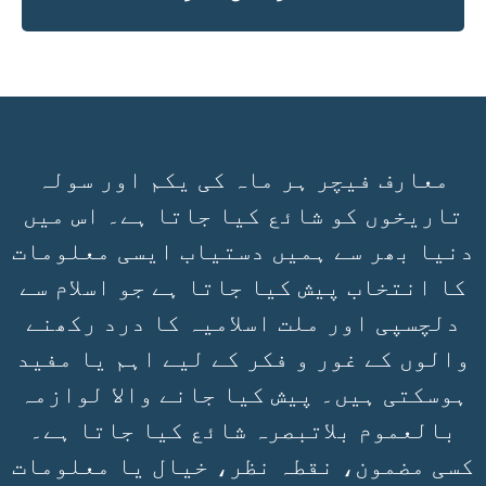
معارف فیچر ہر ماہ کی یکم اور سولہ
تاریخوں کو شائع کیا جاتا ہے۔ اس میں
دنیا بھر سے ہمیں دستیاب ایسی معلومات
کا انتخاب پیش کیا جاتا ہے جو اسلام سے
دلچسپی اور ملت اسلامیہ کا درد رکھنے
والوں کے غور و فکر کے لیے اہم یا مفید
ہوسکتی ہیں۔ پیش کیا جانے والا لوازمہ
بالعموم بلاتبصرہ شائع کیا جاتا ہے۔
کسی مضمون، نقطہ نظر، خیال یا معلومات