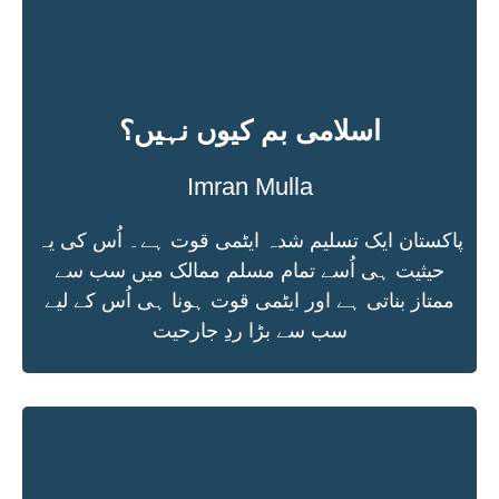
اسلامی بم کیوں نہیں؟
Imran Mulla
پاکستان ایک تسلیم شدہ ایٹمی قوت ہے۔ اُس کی یہ
حیثیت ہی اُسے تمام مسلم ممالک میں سب سے
ممتاز بناتی ہے اور ایٹمی قوت ہونا ہی اُس کے لیے
سب سے بڑا ردِ جارحیت