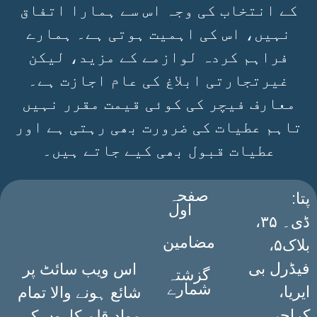
کے انتخاب کی وجہ اس سے ہمارا اتفاق
نہیں، اس کی اہمیت ہوتی ہے۔ ہمارے
فراہم کردہ لوازمے کے مزید، لیکن
غیرتجارتی ابلاغ کی عام اجازت ہے۔
معارف فیچر کی کوئی قیمت مقرر نہیں
تاہم عطیات کی ضرورت بھی رہتی ہے اور
عطیات قبول بھی کیے جاتے ہیں۔
صفحہ
:پتا
اول
ڈی۔ ۳۵،
مضامین
بلاک۵،
فیڈرل بی
اس ویب سائٹ پر
گزشتہ
شمارے
ایریا،
شائع ہونے والا تمام
کراچی۔
مواد قلم کاروں کی