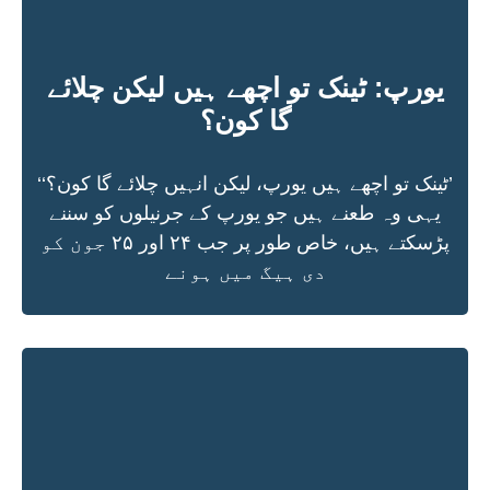
یورپ: ٹینک تو اچھے ہیں لیکن چلائے
گا کون؟
’ٹینک تو اچھے ہیں یورپ، لیکن انہیں چلائے گا کون؟‘‘
یہی وہ طعنے ہیں جو یورپ کے جرنیلوں کو سننے
پڑسکتے ہیں، خاص طور پر جب ۲۴ اور ۲۵ جون کو
دی ہیگ میں ہونے