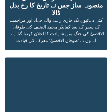
منصوبہ ساز جس نے تاریخ کا رخ بدل
ڈالا
کئی دہائیوں تک جاری رہنے والے جہاد اور مزاحمت
کے سفر کے بعد کمانڈر محمد الضیف کی طوفان
الاقصیٰ کی جنگ میں شہادت کا اعلان کردیا گیا ہے۔
انہوں نے ’طوفان الاقصیٰ‘ معرکے کی قیادت