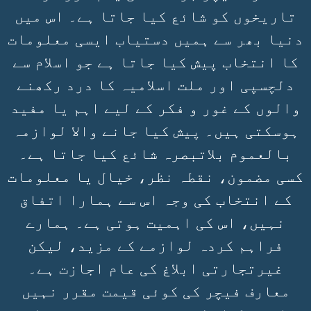
تاریخوں کو شائع کیا جاتا ہے۔ اس میں
دنیا بھر سے ہمیں دستیاب ایسی معلومات
کا انتخاب پیش کیا جاتا ہے جو اسلام سے
دلچسپی اور ملت اسلامیہ کا درد رکھنے
والوں کے غور و فکر کے لیے اہم یا مفید
ہوسکتی ہیں۔ پیش کیا جانے والا لوازمہ
بالعموم بلاتبصرہ شائع کیا جاتا ہے۔
کسی مضمون، نقطہ نظر، خیال یا معلومات
کے انتخاب کی وجہ اس سے ہمارا اتفاق
نہیں، اس کی اہمیت ہوتی ہے۔ ہمارے
فراہم کردہ لوازمے کے مزید، لیکن
غیرتجارتی ابلاغ کی عام اجازت ہے۔
معارف فیچر کی کوئی قیمت مقرر نہیں