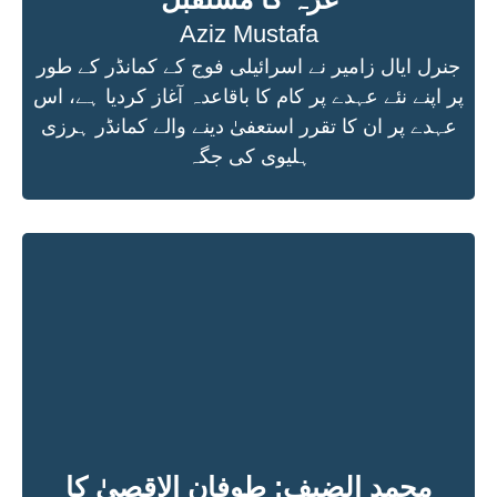
Aziz Mustafa
جنرل ایال زامیر نے اسرائیلی فوج کے کمانڈر کے طور
پر اپنے نئے عہدے پر کام کا باقاعدہ آغاز کردیا ہے، اس
عہدے پر ان کا تقرر استعفیٰ دینے والے کمانڈر ہرزی
ہلیوی کی جگہ
محمد الضیف: طوفان الاقصیٰ کا