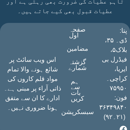
تاہم عطیات کی ضرورت بھی رہتی ہے اور
عطیات قبول بھی کیے جاتے ہیں۔
صفحہ
:پتا
اول
ڈی۔ ۳۵،
مضامین
بلاک۵،
فیڈرل بی
اس ویب سائٹ پر
گزشتہ
شمارے
ایریا،
شائع ہونے والا تمام
کراچی۔
مواد قلم کاروں کی
ہم
سے
۷۵۹۵۰
ذاتی آراء پر مبنی ہے۔
بات
فون:
ادارے کا ان سے متفق
کریں
۳۶۳۴۹۸۴۰
ہونا ضروری نہیں۔
سبسکرپشن
(۲۱۔۹۲)