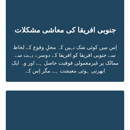
جنوبی افریقا کی معاشی مشکلات
اِس میں کوئی شک نہیں کہ محلِ وقوع کے لحاظ
سے جنوبی افریقا کو افریقا کے دوسرے بہت سے
ممالک پر غیرمعمولی فوقیت حاصل ہے اور وہ ایک
ابھرتی ہوئی معیشت ہے مگر اِس کے