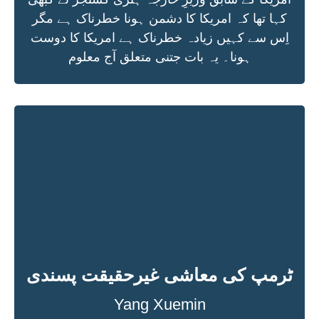
کہا تھا کہ امریکا کا دشمن ہونا خطرناک ہے مگر
اِس سے کہیں زیادہ خطرناک ہے امریکا کا دوست
ہونا۔ یہ بات جتنی متعلق آج معلوم
ٹرمپ کی معاشی غیرحقیقت پسندی
Yang Xuemin