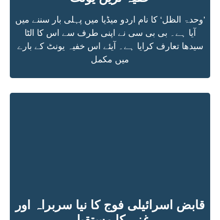
’وحدۃ الظل‘ کا نام اردو میڈیا میں پہلی بار سننے میں
آیا ہے۔ بی بی سی نے اپنی طرف سے اس کا الٹا
سیدھا تعارف کرایا ہے۔ آیئے اس خفیہ یونٹ کے بارے
میں مکمل
قابض اسرائیلی فوج کا نیا سربراہ اور
غزہ کا مستقبل