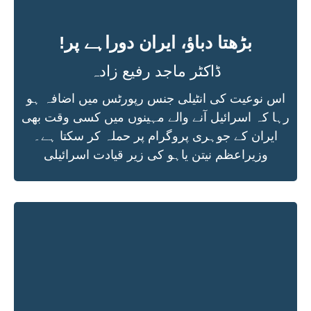
بڑھتا دباؤ، ایران دوراہے پر!
ڈاکٹر ماجد رفیع زادہ
اس نوعیت کی انٹیلی جنس رپورٹس میں اضافہ ہو
رہا کہ اسرائیل آنے والے مہینوں میں کسی وقت بھی
ایران کے جوہری پروگرام پر حملہ کر سکتا ہے۔
وزیراعظم نیتن یاہو کی زیر قیادت اسرائیلی