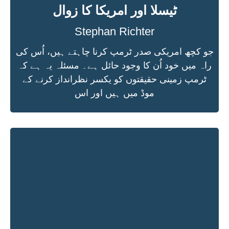
ٹیسلا اور امریکا کا زوال
Stephan Richter
جو کچھ امریکی صدر ٹرمپ کرنا چاہتے ہیں، اُس کی
راہ میں خود اُن کا وجود حائل ہے۔ مسئلہ یہ ہے کہ
ٹرمپ زمینی حقیقتوں کو یکسر نظرانداز کرنے کے
موڈ میں ہیں اور اس