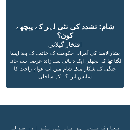
شام: تشدد کی نئی لہر کے پیچھے
کون؟
افتخار گیلانی
بشارالاسد کی آمرانہ حکومت کے خاتمے کے بعد ایسا
لگتا تھا کہ پچھلی ایک دہائی سے زائد عرصہ سے خانہ
جنگی کے شکار ملک شام میں اب عوام راحت کا
سانس لیں گے کہ ساحلی
معارف فیچر ہر ماہ کی یکم اور سولہ