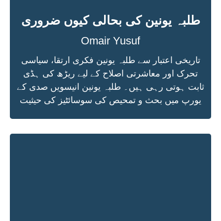
طلبہ یونین کی بحالی کیوں ضروری
Omair Yusuf
تاریخی اعتبار سے طلبہ یونین فکری ارتقا، سیاسی
تحرک اور معاشرتی اصلاح کے لیے ریڑھ کی ہڈی
ثابت ہوتی رہی ہیں۔ طلبہ یونین انیسویں صدی کے
یورپ میں بحث و تمحیص کی سوسائٹیز کی حیثیت