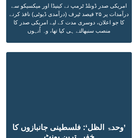
امریکی صدر ڈونلڈ ٹرمپ نے کینیڈا اور میکسیکو سے
درآمدات پر ۲۵ فیصد ٹیرف (درآمدی ڈیوٹی) نافذ کرنے
کا جو اعلان، دوسری مدت کے لیے امریکی صدر کا
منصب سنبھالتے ہی کیا تھا، وہ اُنہوں
’وحدۃ الظل‘: فلسطینی جانبازوں کا
خفیہ ترین یونٹ