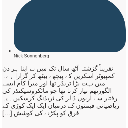
Nick Sonnenberg
تقریباً گزشتہ آٹھ سال تک میں نے اپنا ہر دن
کمپیوٹر اسکرین کے پیچھے بیٹھ کر گزارا ہے۔
میں بہت بڑا ٹریڈر تھا اور میرا کام ایسے
الگورتھم تیار کرنا تھا جو مائکروسیکنڈز کی
رفتار سے اربوں ڈالر کی ٹریڈنگ کرسکیں۔ یہ
ریاضیاتی قیمتوں کے درمیان ایک ایک کوڑی کے
فرق کو پکڑنے کی کوشش […]