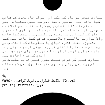
معارف فیچر ہر ماہ کی یکم اور سولہ تاریخوں کو شائع
کیا جاتا ہے۔ اس میں دنیا بھر سے ہمیں دستیاب ایسی
معلومات کا انتخاب پیش کیا جاتا ہے جو اسلام سے
دلچسپی اور ملت اسلامیہ کا درد رکھنے والوں کے غور و
فکر کے لیے اہم یا مفید ہوسکتی ہیں۔ پیش کیا جانے
والا لوازمہ بالعموم بلاتبصرہ شائع کیا جاتا ہے۔ کسی
مضمون، نقطہ نظر، خیال یا معلومات کے انتخاب کی
وجہ اس سے ہمارا اتفاق نہیں، اس کی اہمیت ہوتی ہے۔
ہمارے فراہم کردہ لوازمے کے مزید، لیکن غیرتجارتی
ابلاغ کی عام اجازت ہے۔
معارف فیچر کی کوئی قیمت مقرر نہیں تاہم عطیات کی
ضرورت بھی رہتی ہے اور عطیات قبول بھی کیے جاتے
ہیں۔
:پتا
ڈی۔ ۳۵، بلاک۵، فیڈرل بی ایریا، کراچی۔ ۷۵۹۵۰
فون: ۳۶۳۴۹۸۴۰ (۲۱۔۹۲)