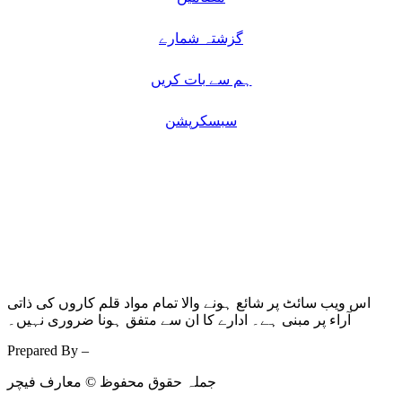
گزشتہ شمارے
ہم سے بات کریں
سبسکرپشن
اس ویب سائٹ پر شائع ہونے والا تمام مواد قلم کاروں کی ذاتی
آراء پر مبنی ہے۔ ادارے کا ان سے متفق ہونا ضروری نہیں۔
Prepared By –
Kodmarc
جملہ حقوق محفوظ © معارف فیچر