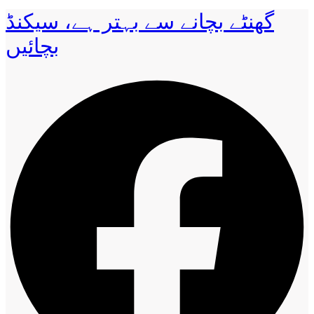
گھنٹے بچانے سے بہتر ہے، سیکنڈ
بچائیں