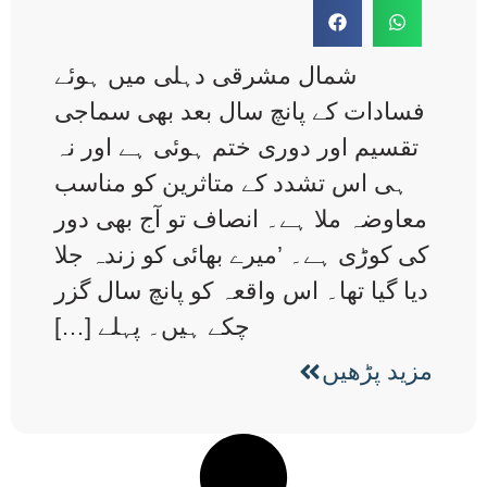
شمال مشرقی دہلی میں ہوئے
فسادات کے پانچ سال بعد بھی سماجی
تقسیم اور دوری ختم ہوئی ہے اور نہ
ہی اس تشدد کے متاثرین کو مناسب
معاوضہ ملا ہے۔ انصاف تو آج بھی دور
کی کوڑی ہے۔ ’میرے بھائی کو زندہ جلا
دیا گیا تھا۔ اس واقعہ کو پانچ سال گزر
چکے ہیں۔ پہلے […]
مزید پڑھیں