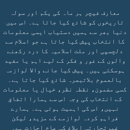
معارف فیچر ہر ماہ کی یکم اور سولہ
تاریخوں کو شائع کیا جاتا ہے۔ اس میں
دنیا بھر سے ہمیں دستیاب ایسی معلومات
کا انتخاب پیش کیا جاتا ہے جو اسلام سے
دلچسپی اور ملت اسلامیہ کا درد رکھنے
والوں کے غور و فکر کے لیے اہم یا مفید
ہوسکتی ہیں۔ پیش کیا جانے والا لوازمہ
بالعموم بلاتبصرہ شائع کیا جاتا ہے۔
کسی مضمون، نقطہ نظر، خیال یا معلومات
کے انتخاب کی وجہ اس سے ہمارا اتفاق
نہیں، اس کی اہمیت ہوتی ہے۔ ہمارے
فراہم کردہ لوازمے کے مزید، لیکن
غیرتجارتی ابلاغ کی عام اجازت ہے۔