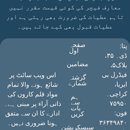
معارف فیچر کی کوئی قیمت مقرر نہیں
تاہم عطیات کی ضرورت بھی رہتی ہے اور
عطیات قبول بھی کیے جاتے ہیں۔
صفحہ
:پتا
اول
ڈی۔ ۳۵،
مضامین
بلاک۵،
فیڈرل بی
اس ویب سائٹ پر
گزشتہ
شمارے
ایریا،
شائع ہونے والا تمام
کراچی۔
مواد قلم کاروں کی
ہم
سے
۷۵۹۵۰
ذاتی آراء پر مبنی ہے۔
بات
فون:
ادارے کا ان سے متفق
کریں
۳۶۳۴۹۸۴۰
ہونا ضروری نہیں۔
سبسکرپشن