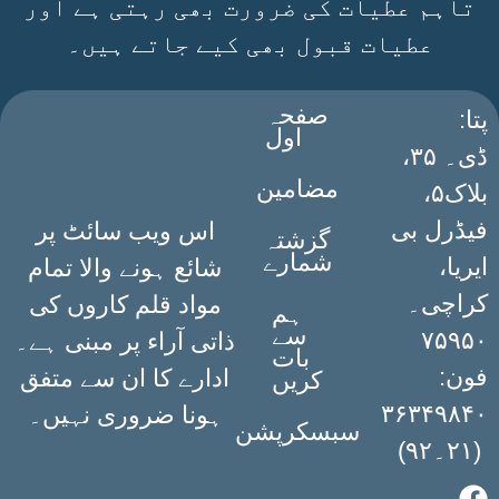
تاہم عطیات کی ضرورت بھی رہتی ہے اور
عطیات قبول بھی کیے جاتے ہیں۔
صفحہ
:پتا
اول
ڈی۔ ۳۵،
مضامین
بلاک۵،
فیڈرل بی
اس ویب سائٹ پر
گزشتہ
شمارے
ایریا،
شائع ہونے والا تمام
کراچی۔
مواد قلم کاروں کی
ہم
سے
۷۵۹۵۰
ذاتی آراء پر مبنی ہے۔
بات
فون:
ادارے کا ان سے متفق
کریں
۳۶۳۴۹۸۴۰
ہونا ضروری نہیں۔
سبسکرپشن
(۲۱۔۹۲)