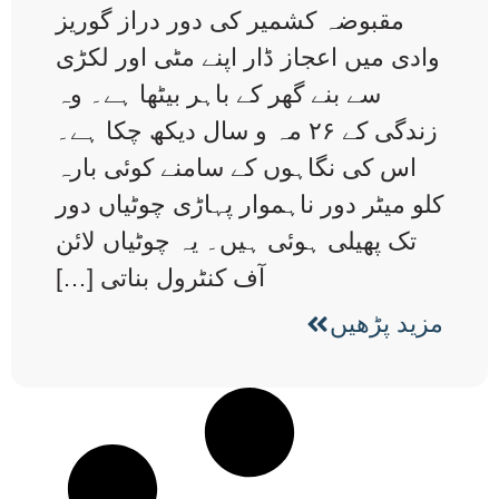
مقبوضہ کشمیر کی دور دراز گوریز
وادی میں اعجاز ڈار اپنے مٹی اور لکڑی
سے بنے گھر کے باہر بیٹھا ہے۔ وہ
زندگی کے ۲۶ مہ و سال دیکھ چکا ہے۔
اس کی نگاہوں کے سامنے کوئی بارہ
کلو میٹر دور ناہموار پہاڑی چوٹیاں دور
تک پھیلی ہوئی ہیں۔ یہ چوٹیاں لائن
آف کنٹرول بناتی […]
مزید پڑھیں