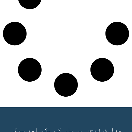
معارف فیچر ہر ماہ کی یکم اور سولہ