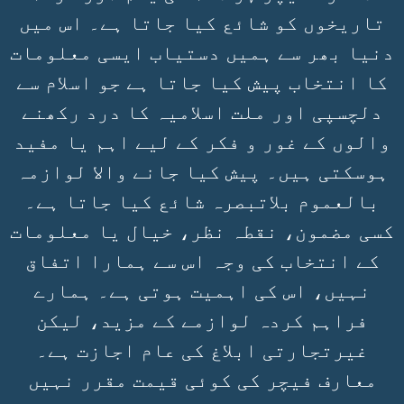
تاریخوں کو شائع کیا جاتا ہے۔ اس میں
دنیا بھر سے ہمیں دستیاب ایسی معلومات
کا انتخاب پیش کیا جاتا ہے جو اسلام سے
دلچسپی اور ملت اسلامیہ کا درد رکھنے
والوں کے غور و فکر کے لیے اہم یا مفید
ہوسکتی ہیں۔ پیش کیا جانے والا لوازمہ
بالعموم بلاتبصرہ شائع کیا جاتا ہے۔
کسی مضمون، نقطہ نظر، خیال یا معلومات
کے انتخاب کی وجہ اس سے ہمارا اتفاق
نہیں، اس کی اہمیت ہوتی ہے۔ ہمارے
فراہم کردہ لوازمے کے مزید، لیکن
غیرتجارتی ابلاغ کی عام اجازت ہے۔
معارف فیچر کی کوئی قیمت مقرر نہیں