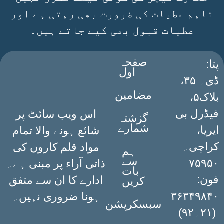
تاہم عطیات کی ضرورت بھی رہتی ہے اور
عطیات قبول بھی کیے جاتے ہیں۔
صفحہ
:پتا
اول
ڈی۔ ۳۵،
مضامین
بلاک۵،
فیڈرل بی
اس ویب سائٹ پر
گزشتہ
شمارے
ایریا،
شائع ہونے والا تمام
کراچی۔
مواد قلم کاروں کی
ہم
سے
۷۵۹۵۰
ذاتی آراء پر مبنی ہے۔
بات
فون:
ادارے کا ان سے متفق
کریں
۳۶۳۴۹۸۴۰
ہونا ضروری نہیں۔
سبسکرپشن
(۲۱۔۹۲)