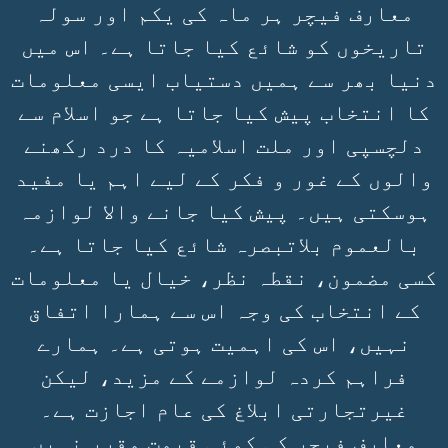
معارف فیچر ہر ماہ کی یکم اور سولہ
تاریخوں کو شائع کیا جاتا ہے۔ اس میں
دنیا بھر سے ہمیں دستیاب ایسی معلومات
کا انتخاب پیش کیا جاتا ہے جو اسلام سے
دلچسپی اور ملت اسلامیہ کا درد رکھنے
والوں کے غور و فکر کے لیے اہم یا مفید
ہوسکتی ہیں۔ پیش کیا جانے والا لوازمہ
بالعموم بلاتبصرہ شائع کیا جاتا ہے۔
کسی مضمون، نقطہ نظر، خیال یا معلومات
کے انتخاب کی وجہ اس سے ہمارا اتفاق
نہیں، اس کی اہمیت ہوتی ہے۔ ہمارے
فراہم کردہ لوازمے کے مزید، لیکن
غیرتجارتی ابلاغ کی عام اجازت ہے۔
معارف فیچر کی کوئی قیمت مقرر نہیں