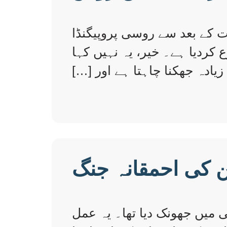
ت کے بعد سے روسی پروپیگنڈا
ع کردیا ہے۔ خیر، یہ نہیں کہا
ادہ جھکنا چاہتا ہے اور […]
ن کی احمقانہ جنگ
 میں جھونک دیا تھا۔ یہ عمل