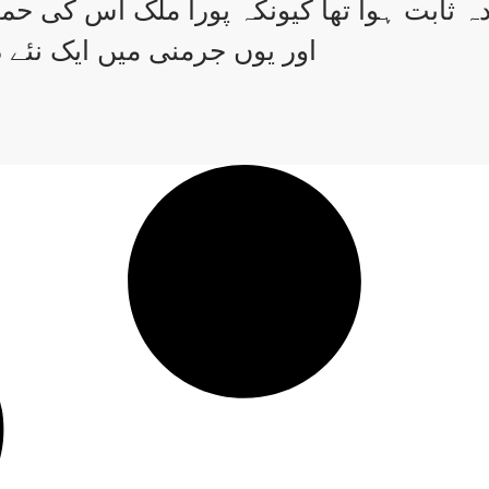
ہ ثابت ہوا تھا کیونکہ پورا ملک اُس کی حما
اور یوں جرمنی میں ایک نئے د