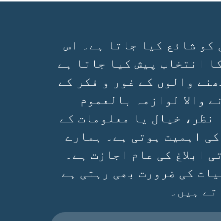
 کو شائع کیا جاتا ہے۔ اس
ا انتخاب پیش کیا جاتا ہے
ھنے والوں کے غور و فکر کے
ے والا لوازمہ بالعموم
 نظر، خیال یا معلومات کے
کی اہمیت ہوتی ہے۔ ہمارے
 ابلاغ کی عام اجازت ہے۔
یات کی ضرورت بھی رہتی ہے
تے ہیں۔