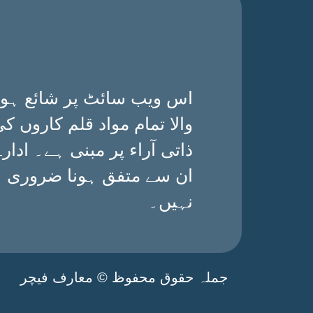
اس ویب سائٹ پر شائع ہون
والا تمام مواد قلم کاروں ک
ذاتی آراء پر مبنی ہے۔ ادارے
ان سے متفق ہونا ضروری
نہیں۔
جملہ حقوق محفوظ © معارف فیچر