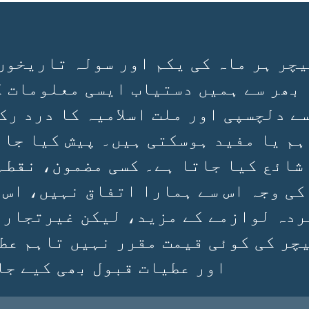
چر ہر ماہ کی یکم اور سولہ تاریخوں
 بھر سے ہمیں دستیاب ایسی معلومات ک
سے دلچسپی اور ملت اسلامیہ کا درد رک
ہم یا مفید ہوسکتی ہیں۔ پیش کیا جان
 شائع کیا جاتا ہے۔ کسی مضمون، نقطہ
کی وجہ اس سے ہمارا اتفاق نہیں، اس 
ردہ لوازمے کے مزید، لیکن غیرتجارتی
چر کی کوئی قیمت مقرر نہیں تاہم عط
اور عطیات قبول بھی کیے جا