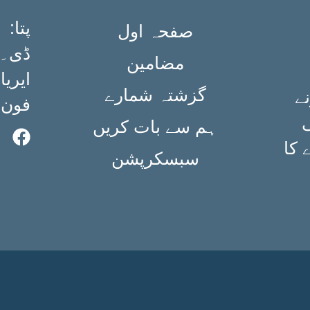
:پتا
صفحہ اول
مضامین
ایریا،
گزشتہ شمارے
ے
فون: ۳۶۳۴۹۸۴۰ (۲۱
ی
ہم سے بات کریں
 کا
سبسکرپشن