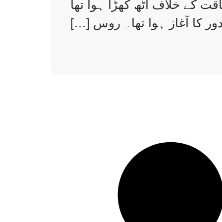
قت کے خلاف اٹھ کھڑا ہوا تھا
ور کا آغاز ہوا تھا۔ روس […]