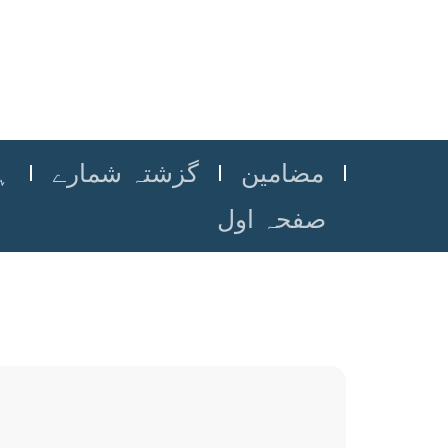
مضامین
گزشتہ شمارے
ہ
صفحہ اول