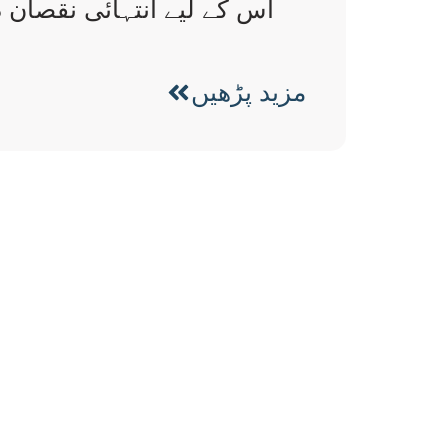
اُس کے لیے انتہائی نقصان د
مزید پڑھیں