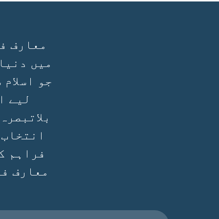
معارف فی
میں دنیا
جو اسلام 
لیے ا
بلاتبصرہ
انتخاب 
فراہم ک
معارف فی