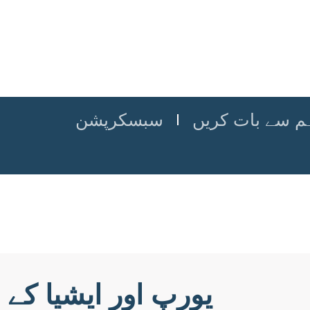
م سے بات کریں
سبسکرپشن
یورپ اور ایشیا کے