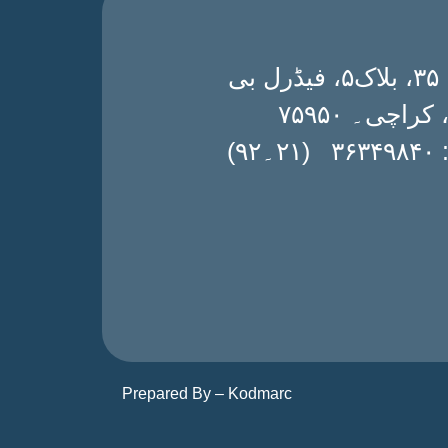
ڈی۔ ۳۵، بلاک۵، فیڈرل بی
 کراچی۔ ۷۵۹۵۰
۔۹۲)
Prepared By –
Kodmarc