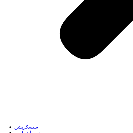
سبسکرپشن
ہم سے بات کریں