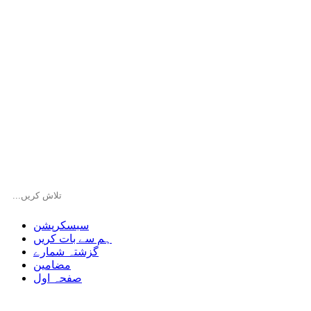
سبسکرپشن
ہم سے بات کریں
گزشتہ شمارے
مضامین
صفحہ اول