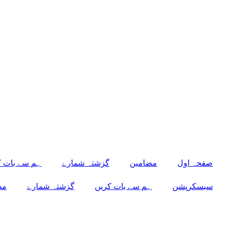
صفحہ اول
مضامین
گزشتہ شمارے
ہم سے بات ک
سبسکرپشن
ہم سے بات کریں
گزشتہ شمارے
مض