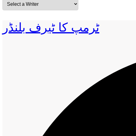
ٹرمپ کا ٹیرف بلنڈر