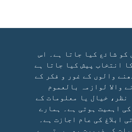
 کو شائع کیا جاتا ہے۔ اس
ا انتخاب پیش کیا جاتا ہے
ھنے والوں کے غور و فکر کے
ے والا لوازمہ بالعموم
 نظر، خیال یا معلومات کے
کی اہمیت ہوتی ہے۔ ہمارے
 ابلاغ کی عام اجازت ہے۔
یات کی ضرورت بھی رہتی ہے