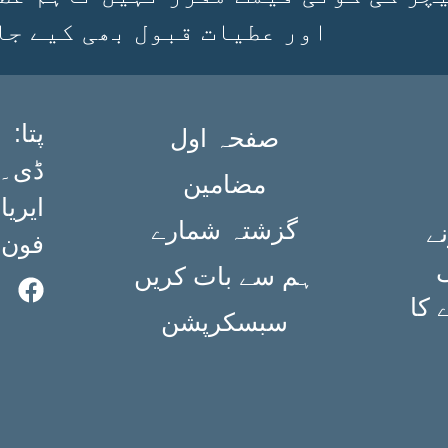
اور عطیات قبول بھی کیے جا
:پتا
صفحہ اول
مضامین
ایریا،
گزشتہ شمارے
ے
فون: ۳۶۳۴۹۸۴۰ (۲۱
ی
ہم سے بات کریں
 کا
سبسکرپشن