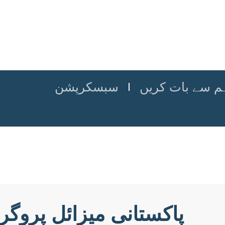
م سے بات کریں
سبسکرپشن
پاکستانی میزائل پروگ