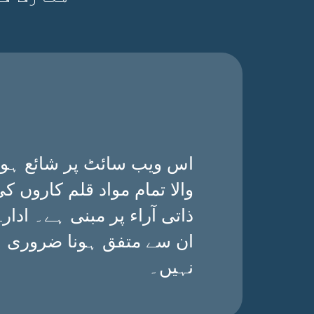
اس ویب سائٹ پر شائع ہون
والا تمام مواد قلم کاروں ک
ذاتی آراء پر مبنی ہے۔ ادارے
ان سے متفق ہونا ضروری
نہیں۔