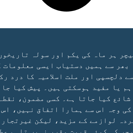
چر ہر ماہ کی یکم اور سولہ تاریخوں
 بھر سے ہمیں دستیاب ایسی معلومات ک
سے دلچسپی اور ملت اسلامیہ کا درد رک
ہم یا مفید ہوسکتی ہیں۔ پیش کیا جان
 شائع کیا جاتا ہے۔ کسی مضمون، نقطہ
کی وجہ اس سے ہمارا اتفاق نہیں، اس 
ردہ لوازمے کے مزید، لیکن غیرتجارتی
چر کی کوئی قیمت مقرر نہیں تاہم عط