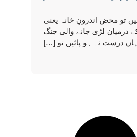
ں تو محض اندرونِ خانہ یعنی
ے درمیان لڑی جانے والی جنگ
اں درست نہ ہو پائیں تو […]