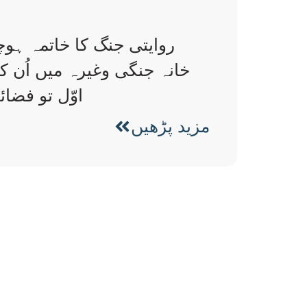
روایتی جنگ کا خاتمہ ہوچ
خانہ جنگی وغیرہ میں اُن ک
اوّل تو فضا
مزید پڑھیں