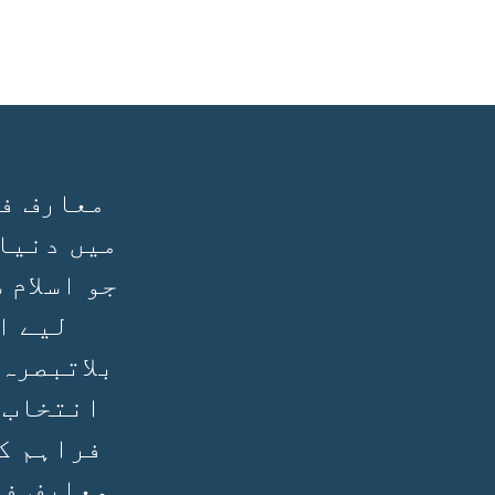
معارف فی
میں دنیا
جو اسلام 
لیے ا
بلاتبصرہ
انتخاب 
فراہم ک
معارف فی