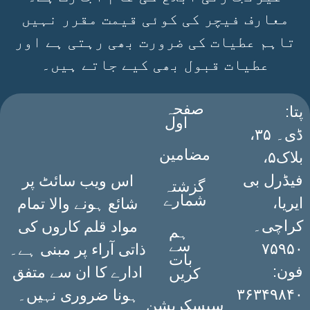
معارف فیچر کی کوئی قیمت مقرر نہیں
تاہم عطیات کی ضرورت بھی رہتی ہے اور
عطیات قبول بھی کیے جاتے ہیں۔
صفحہ
:پتا
اول
ڈی۔ ۳۵،
مضامین
بلاک۵،
فیڈرل بی
اس ویب سائٹ پر
گزشتہ
شمارے
ایریا،
شائع ہونے والا تمام
کراچی۔
مواد قلم کاروں کی
ہم
سے
۷۵۹۵۰
ذاتی آراء پر مبنی ہے۔
بات
فون:
ادارے کا ان سے متفق
کریں
۳۶۳۴۹۸۴۰
ہونا ضروری نہیں۔
سبسکرپشن