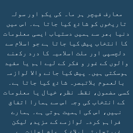
معارف فیچر ہر ماہ کی یکم اور سولہ
تاریخوں کو شائع کیا جاتا ہے۔ اس میں
دنیا بھر سے ہمیں دستیاب ایسی معلومات
کا انتخاب پیش کیا جاتا ہے جو اسلام سے
دلچسپی اور ملت اسلامیہ کا درد رکھنے
والوں کے غور و فکر کے لیے اہم یا مفید
ہوسکتی ہیں۔ پیش کیا جانے والا لوازمہ
بالعموم بلاتبصرہ شائع کیا جاتا ہے۔
کسی مضمون، نقطہ نظر، خیال یا معلومات
کے انتخاب کی وجہ اس سے ہمارا اتفاق
نہیں، اس کی اہمیت ہوتی ہے۔ ہمارے
فراہم کردہ لوازمے کے مزید، لیکن
غیرتجارتی ابلاغ کی عام اجازت ہے۔