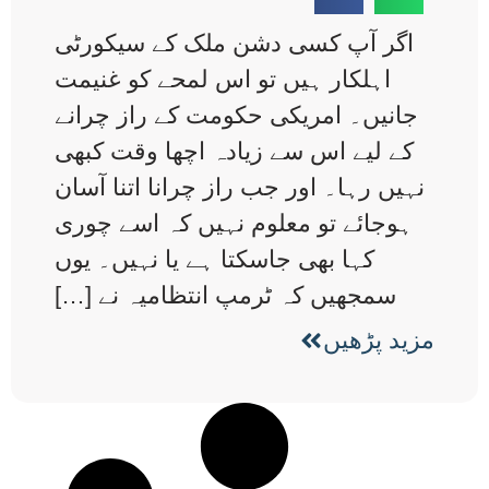
اگر آپ کسی دشن ملک کے سیکورٹی
اہلکار ہیں تو اس لمحے کو غنیمت
جانیں۔ امریکی حکومت کے راز چرانے
کے لیے اس سے زیادہ اچھا وقت کبھی
نہیں رہا۔ اور جب راز چرانا اتنا آسان
ہوجائے تو معلوم نہیں کہ اسے چوری
کہا بھی جاسکتا ہے یا نہیں۔ یوں
سمجھیں کہ ٹرمپ انتظامیہ نے […]
مزید پڑھیں