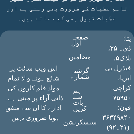
تاہم عطیات کی ضرورت بھی رہتی ہے اور
عطیات قبول بھی کیے جاتے ہیں۔
صفحہ
:پتا
اول
ڈی۔ ۳۵،
مضامین
بلاک۵،
فیڈرل بی
اس ویب سائٹ پر
گزشتہ
شمارے
ایریا،
شائع ہونے والا تمام
کراچی۔
مواد قلم کاروں کی
ہم
سے
۷۵۹۵۰
ذاتی آراء پر مبنی ہے۔
بات
فون:
ادارے کا ان سے متفق
کریں
۳۶۳۴۹۸۴۰
ہونا ضروری نہیں۔
سبسکرپشن
(۲۱۔۹۲)