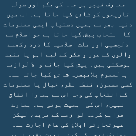
معارف فیچر ہر ماہ کی یکم اور سولہ
تاریخوں کو شائع کیا جاتا ہے۔ اس میں
دنیا بھر سے ہمیں دستیاب ایسی معلومات
کا انتخاب پیش کیا جاتا ہے جو اسلام سے
دلچسپی اور ملت اسلامیہ کا درد رکھنے
والوں کے غور و فکر کے لیے اہم یا مفید
ہوسکتی ہیں۔ پیش کیا جانے والا لوازمہ
بالعموم بلاتبصرہ شائع کیا جاتا ہے۔
کسی مضمون، نقطہ نظر، خیال یا معلومات
کے انتخاب کی وجہ اس سے ہمارا اتفاق
نہیں، اس کی اہمیت ہوتی ہے۔ ہمارے
فراہم کردہ لوازمے کے مزید، لیکن
غیرتجارتی ابلاغ کی عام اجازت ہے۔
معارف فیچر کی کوئی قیمت مقرر نہیں