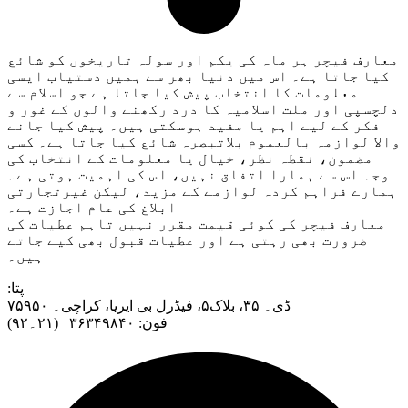
معارف فیچر ہر ماہ کی یکم اور سولہ تاریخوں کو شائع
کیا جاتا ہے۔ اس میں دنیا بھر سے ہمیں دستیاب ایسی
معلومات کا انتخاب پیش کیا جاتا ہے جو اسلام سے
دلچسپی اور ملت اسلامیہ کا درد رکھنے والوں کے غور و
فکر کے لیے اہم یا مفید ہوسکتی ہیں۔ پیش کیا جانے
والا لوازمہ بالعموم بلاتبصرہ شائع کیا جاتا ہے۔ کسی
مضمون، نقطہ نظر، خیال یا معلومات کے انتخاب کی
وجہ اس سے ہمارا اتفاق نہیں، اس کی اہمیت ہوتی ہے۔
ہمارے فراہم کردہ لوازمے کے مزید، لیکن غیرتجارتی
ابلاغ کی عام اجازت ہے۔
معارف فیچر کی کوئی قیمت مقرر نہیں تاہم عطیات کی
ضرورت بھی رہتی ہے اور عطیات قبول بھی کیے جاتے
ہیں۔
:پتا
ڈی۔ ۳۵، بلاک۵، فیڈرل بی ایریا، کراچی۔ ۷۵۹۵۰
فون: ۳۶۳۴۹۸۴۰ (۲۱۔۹۲)