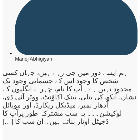
Manoj Abhigiyan
ہم ایسے دور میں جی رہے ہیں، جہاں کسی
شخص کا وجود اس کے جسمانی وجود تک
محدود نہیں ہے۔ آپ کا نام، چہرہ، انگلیوں کے
نشان، آنکھ کی پتلی، بینک اکاؤنٹ، ووٹر آئی ڈی،
آدھار نمبر، میڈیکل ریکارڈ، اور موبائل
لوکیشن۔۔۔ یہ سب مشترکہ طور پرآپ کا
ڈجیٹل اوتار بناتے ہیں۔ ان سب کا […]