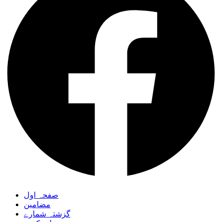
صفحہ اول
مضامین
گزشتہ شمارے