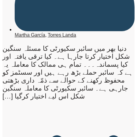
Martha García
,
Torres Landa
دنیا بھر میں سائبر سکیورٹی کا مسئلہ سنگین
شکل اختیار کرتا جارہا ہے۔ کیا ترقی یافتہ اور
کیا پسماندہ۔۔۔ تمام ہی ممالک کا معاملہ یہ
ہے کہ سائبر حملے بڑھ رہے ہیں اور سسٹمز کو
محفوظ رکھنے کے حوالے سے ذمّہ داری بڑھتی
جارہی ہے۔ سائبر سکیورٹی کا معاملہ سنگین
شکل اس لیے اختیار کرگیا […]