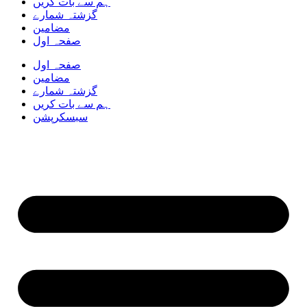
ہم سے بات کریں
گزشتہ شمارے
مضامین
صفحہ اول
صفحہ اول
مضامین
گزشتہ شمارے
ہم سے بات کریں
سبسکرپشن