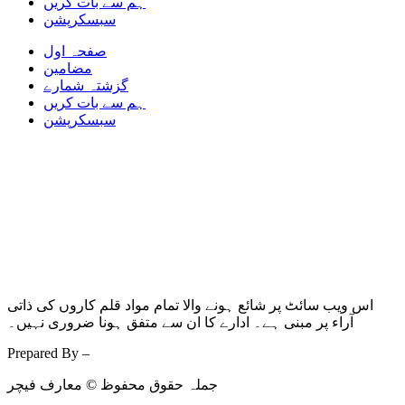
ہم سے بات کریں
سبسکرپشن
صفحہ اول
مضامین
گزشتہ شمارے
ہم سے بات کریں
سبسکرپشن
اس ویب سائٹ پر شائع ہونے والا تمام مواد قلم کاروں کی ذاتی
آراء پر مبنی ہے۔ ادارے کا ان سے متفق ہونا ضروری نہیں۔
Prepared By –
Kodmarc
جملہ حقوق محفوظ © معارف فیچر