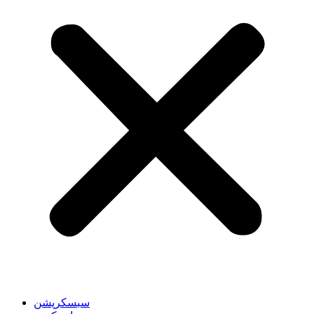
سبسکرپشن