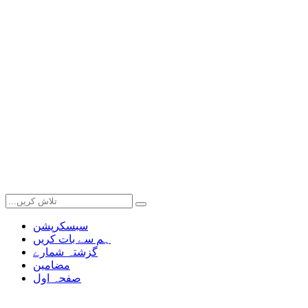
سبسکرپشن
ہم سے بات کریں
گزشتہ شمارے
مضامین
صفحہ اول