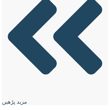
مزید پڑھیں