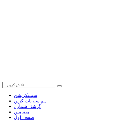
سبسکرپشن
ہم سے بات کریں
گزشتہ شمارے
مضامین
صفحہ اول