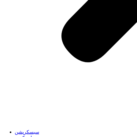
سبسکرپشن