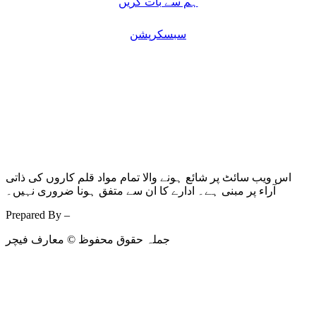
ہم سے بات کریں
سبسکرپشن
اس ویب سائٹ پر شائع ہونے والا تمام مواد قلم کاروں کی ذاتی
آراء پر مبنی ہے۔ ادارے کا ان سے متفق ہونا ضروری نہیں۔
Prepared By –
Kodmarc
جملہ حقوق محفوظ © معارف فیچر