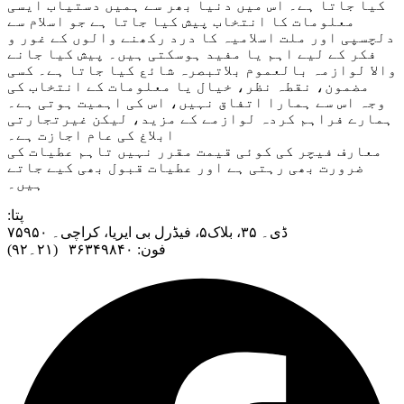
کیا جاتا ہے۔ اس میں دنیا بھر سے ہمیں دستیاب ایسی
معلومات کا انتخاب پیش کیا جاتا ہے جو اسلام سے
دلچسپی اور ملت اسلامیہ کا درد رکھنے والوں کے غور و
فکر کے لیے اہم یا مفید ہوسکتی ہیں۔ پیش کیا جانے
والا لوازمہ بالعموم بلاتبصرہ شائع کیا جاتا ہے۔ کسی
مضمون، نقطہ نظر، خیال یا معلومات کے انتخاب کی
وجہ اس سے ہمارا اتفاق نہیں، اس کی اہمیت ہوتی ہے۔
ہمارے فراہم کردہ لوازمے کے مزید، لیکن غیرتجارتی
ابلاغ کی عام اجازت ہے۔
معارف فیچر کی کوئی قیمت مقرر نہیں تاہم عطیات کی
ضرورت بھی رہتی ہے اور عطیات قبول بھی کیے جاتے
ہیں۔
:پتا
ڈی۔ ۳۵، بلاک۵، فیڈرل بی ایریا، کراچی۔ ۷۵۹۵۰
فون: ۳۶۳۴۹۸۴۰ (۲۱۔۹۲)