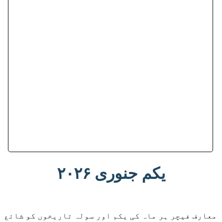
یکم جنوری ۲۰۲۶
معارف فیچر ہر ماہ کی یکم اور سولہ تاریخوں کو شائع