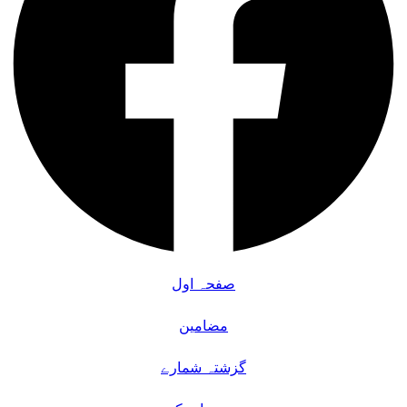
صفحہ اول
مضامین
گزشتہ شمارے