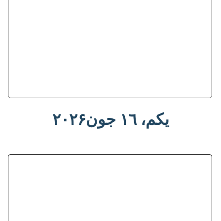
یکم، ١٦ جون۲۰۲۶