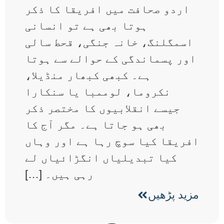
اردو صحافت میں افریقا کا ذکر
ہوتا بھی ہے تو انسانی
اسمگلنگ، خانہ جنگی، قحط سالی
اور پسماندگی کے حوالے سے ہوتا
ہے۔ کبھی کبھار منڈیلا،
نکروما، لوممبا یا سنکارا
جیسے انقلابیوں کا مختصر ذکر
بھی ہو جاتا ہے۔ مگر آج کا
افریقا کیا سوچ رہا ہے اور وہاں
کیا تبدیلیاں انگڑائیاں لے
رہی ہیں۔ […]
مزید پڑھیں