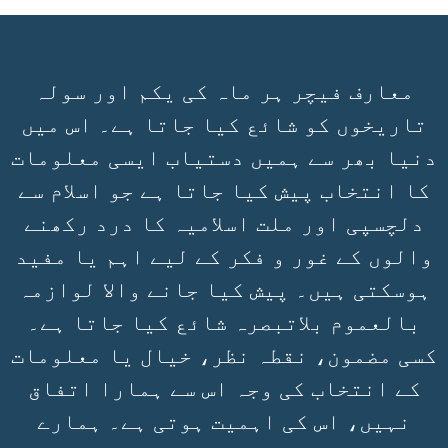
معارف فیچر ہر ماہ کی یکم اور سولہ
تاریخوں کو شائع کیا جاتا ہے۔ اس میں
دنیا بھر سے ہمیں دستیاب ایسی معلومات
کا انتخاب پیش کیا جاتا ہے جو اسلام سے
دلچسپی اور ملت اسلامیہ کا درد رکھنے
والوں کے غور و فکر کے لیے اہم یا مفید
ہوسکتی ہیں۔ پیش کیا جانے والا لوازمہ
بالعموم بلاتبصرہ شائع کیا جاتا ہے۔
کسی مضمون، نقطہ نظر، خیال یا معلومات
کے انتخاب کی وجہ اس سے ہمارا اتفاق
نہیں، اس کی اہمیت ہوتی ہے۔ ہمارے