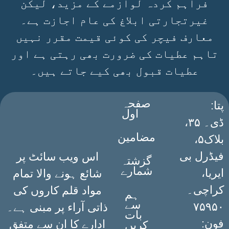
فراہم کردہ لوازمے کے مزید، لیکن
غیرتجارتی ابلاغ کی عام اجازت ہے۔
معارف فیچر کی کوئی قیمت مقرر نہیں
تاہم عطیات کی ضرورت بھی رہتی ہے اور
عطیات قبول بھی کیے جاتے ہیں۔
صفحہ
:پتا
اول
ڈی۔ ۳۵،
مضامین
بلاک۵،
فیڈرل بی
اس ویب سائٹ پر
گزشتہ
شمارے
ایریا،
شائع ہونے والا تمام
کراچی۔
مواد قلم کاروں کی
ہم
سے
۷۵۹۵۰
ذاتی آراء پر مبنی ہے۔
بات
فون:
ادارے کا ان سے متفق
کریں