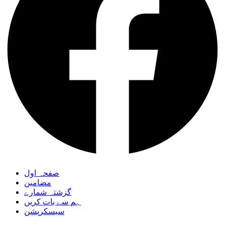
صفحہ اول
مضامین
گزشتہ شمارے
ہم سے بات کریں
سبسکرپشن