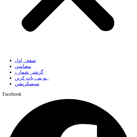
صفحہ اول
مضامین
گزشتہ شمارے
ہم سے بات کریں
سبسکرپشن
Facebook