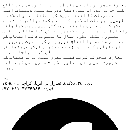
معارف فیچر ہر ماہ کی یکم اور سولہ تاریخوں کو شائع
کیا جاتا ہے۔ اس میں دنیا بھر سے ہمیں دستیاب ایسی
معلومات کا انتخاب پیش کیا جاتا ہے جو اسلام سے
دلچسپی اور ملت اسلامیہ کا درد رکھنے والوں کے غور و
فکر کے لیے اہم یا مفید ہوسکتی ہیں۔ پیش کیا جانے
والا لوازمہ بالعموم بلاتبصرہ شائع کیا جاتا ہے۔ کسی
مضمون، نقطہ نظر، خیال یا معلومات کے انتخاب کی
وجہ اس سے ہمارا اتفاق نہیں، اس کی اہمیت ہوتی ہے۔
ہمارے فراہم کردہ لوازمے کے مزید، لیکن غیرتجارتی
ابلاغ کی عام اجازت ہے۔
معارف فیچر کی کوئی قیمت مقرر نہیں تاہم عطیات کی
ضرورت بھی رہتی ہے اور عطیات قبول بھی کیے جاتے
ہیں۔
:پتا
ڈی۔ ۳۵، بلاک۵، فیڈرل بی ایریا، کراچی۔ ۷۵۹۵۰
فون: ۳۶۳۴۹۸۴۰ (۲۱۔۹۲)