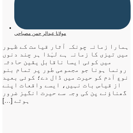
مولانا عبدالر حمن مصباحی
ہمارا زمانہ چونکہ آثار قیامت کے ظہور
میں تیزی کا زمانہ ہے لہٰذا ہر چند دنوں
میں کوئی ایسا ناقابل یقین حادثہ
رونما ہونا جو مجموعی طور پر تمام بنو
نوع آدم کو حیرت میں ڈال دے؛ کوئی بعید
از قیاس بات نہیں، ایسے واقعات اپنے
گھناؤنے پن کی وجہ سے حیرت انگیز ضرور
ہوتے […]