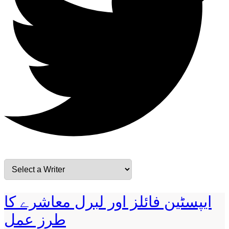
ایپسٹین فائلز اور لبرل معاشرے کا
طرزِ عمل