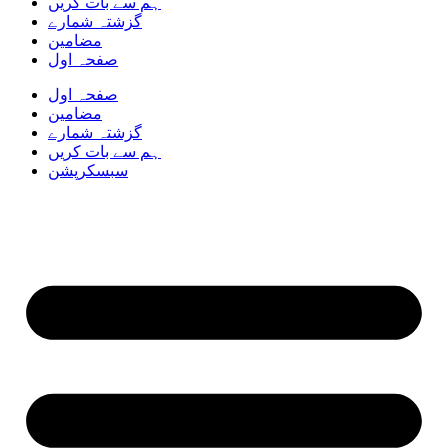
ہم سے بات کریں
گزشتہ شمارے
مضامین
صفحہ اول
صفحہ اول
مضامین
گزشتہ شمارے
ہم سے بات کریں
سبسکرپشن