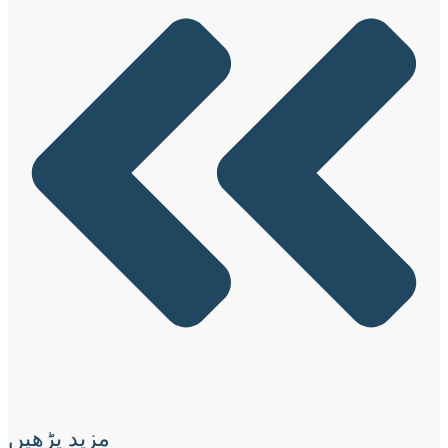
مزید پڑھیں