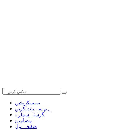
سبسکرپشن
ہم سے بات کریں
گزشتہ شمارے
مضامین
صفحہ اول