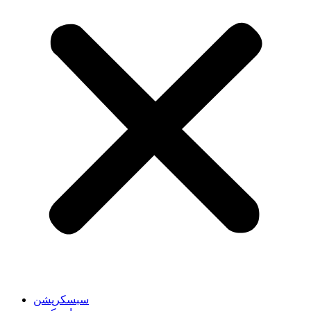
سبسکرپشن