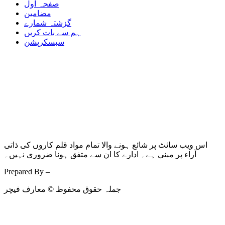
صفحہ اول
مضامین
گزشتہ شمارے
ہم سے بات کریں
سبسکرپشن
اس ویب سائٹ پر شائع ہونے والا تمام مواد قلم کاروں کی ذاتی
آراء پر مبنی ہے۔ ادارے کا ان سے متفق ہونا ضروری نہیں۔
Prepared By –
Kodmarc
جملہ حقوق محفوظ © معارف فیچر