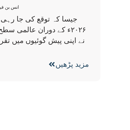
انس بن فی
جیسا کہ توقع کی جا رہی ت
۲۰۲۶ء کے دوران عالمی س
نے اپنی پیش گوئیوں میں تقریب
مزید پڑھیں