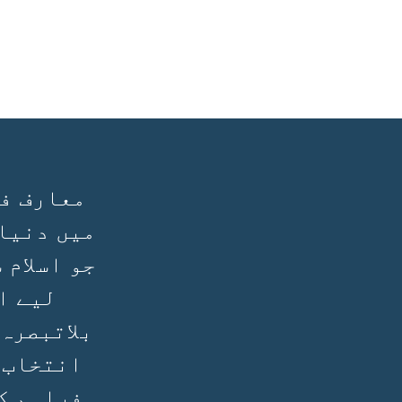
معارف فی
میں دنیا
جو اسلام 
لیے ا
بلاتبصرہ
انتخاب 
فراہم ک