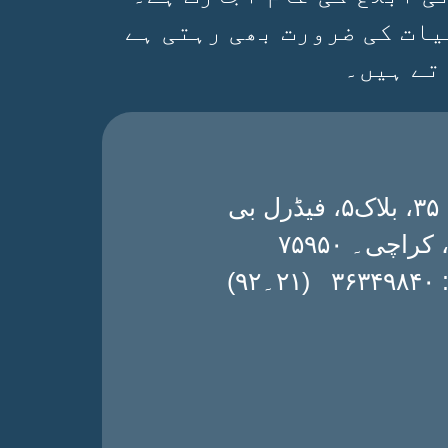
یات کی ضرورت بھی رہتی ہے
تے ہیں۔
ڈی۔ ۳۵، بلاک۵، فیڈرل بی
 کراچی۔ ۷۵۹۵۰
۔۹۲)