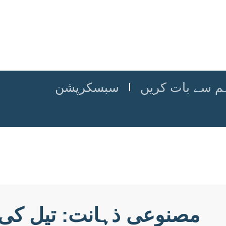
م سے بات کریں
سبسکرپشن
مصنوعی ذہانت: تیل کی