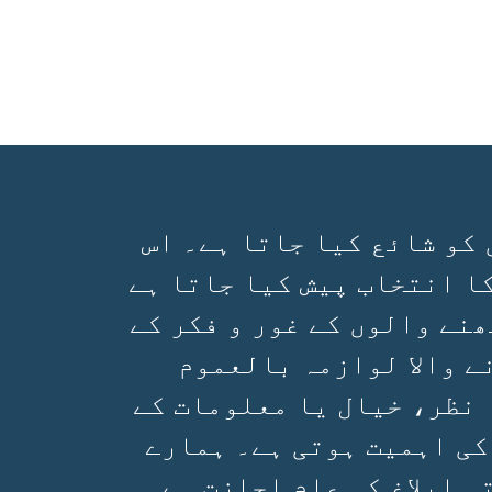
 کو شائع کیا جاتا ہے۔ اس
ا انتخاب پیش کیا جاتا ہے
ھنے والوں کے غور و فکر کے
ے والا لوازمہ بالعموم
 نظر، خیال یا معلومات کے
کی اہمیت ہوتی ہے۔ ہمارے
 ابلاغ کی عام اجازت ہے۔