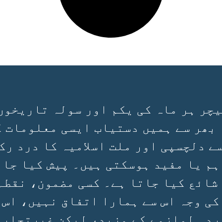
چر ہر ماہ کی یکم اور سولہ تاریخوں
 بھر سے ہمیں دستیاب ایسی معلومات ک
سے دلچسپی اور ملت اسلامیہ کا درد رک
ہم یا مفید ہوسکتی ہیں۔ پیش کیا جان
 شائع کیا جاتا ہے۔ کسی مضمون، نقطہ
کی وجہ اس سے ہمارا اتفاق نہیں، اس 
ردہ لوازمے کے مزید، لیکن غیرتجارتی