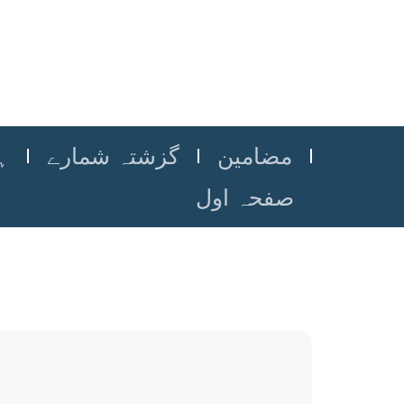
مضامین
گزشتہ شمارے
ہ
صفحہ اول