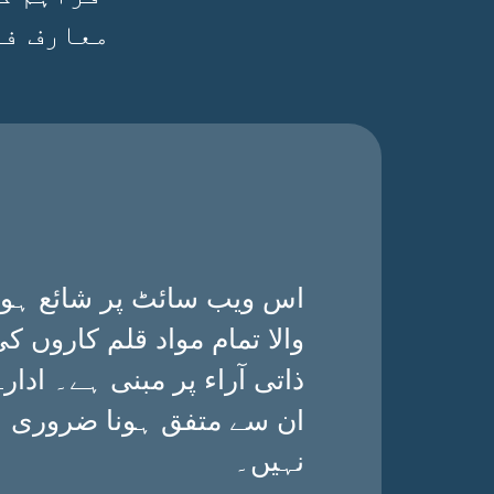
معارف فی
اس ویب سائٹ پر شائع ہون
والا تمام مواد قلم کاروں ک
ذاتی آراء پر مبنی ہے۔ ادارے
ان سے متفق ہونا ضروری
نہیں۔