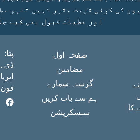
چر کی کوئی قیمت مقرر نہیں تاہم عط
اور عطیات قبول بھی کیے جا
:پتا
صفحہ اول
مضامین
ایریا،
گزشتہ شمارے
ے
فون: ۳۶۳۴۹۸۴۰ (۲۱
ی
ہم سے بات کریں
 کا
سبسکرپشن