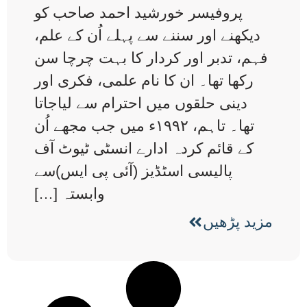
پروفیسر خورشید احمد صاحب کو
دیکھنے اور سننے سے پہلے اُن کے علم،
فہم، تدبر اور کردار کا بہت چرچا سن
رکھا تھا۔ ان کا نام علمی، فکری اور
دینی حلقوں میں احترام سے لیاجاتا
تھا۔ تاہم، ۱۹۹۲ء میں جب مجھے اُن
کے قائم کردہ ادارے انسٹی ٹیوٹ آف
پالیسی اسٹڈیز (آئی پی ایس)سے
وابستہ […]
مزید پڑھیں