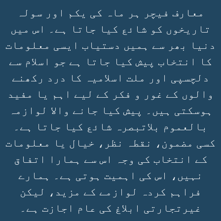
معارف فیچر ہر ماہ کی یکم اور سولہ
تاریخوں کو شائع کیا جاتا ہے۔ اس میں
دنیا بھر سے ہمیں دستیاب ایسی معلومات
کا انتخاب پیش کیا جاتا ہے جو اسلام سے
دلچسپی اور ملت اسلامیہ کا درد رکھنے
والوں کے غور و فکر کے لیے اہم یا مفید
ہوسکتی ہیں۔ پیش کیا جانے والا لوازمہ
بالعموم بلاتبصرہ شائع کیا جاتا ہے۔
کسی مضمون، نقطہ نظر، خیال یا معلومات
کے انتخاب کی وجہ اس سے ہمارا اتفاق
نہیں، اس کی اہمیت ہوتی ہے۔ ہمارے
فراہم کردہ لوازمے کے مزید، لیکن
غیرتجارتی ابلاغ کی عام اجازت ہے۔