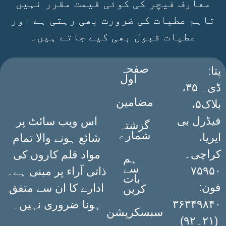
معارف فیچر کی کوئی قیمت مقرر نہیں
تاہم عطیات کی ضرورت بھی رہتی ہے اور
عطیات قبول بھی کیے جاتے ہیں۔
صفحہ
:پتا
اول
ڈی۔ ۳۵،
مضامین
بلاک۵،
فیڈرل بی
اس ویب سائٹ پر
گزشتہ
شمارے
ایریا،
شائع ہونے والا تمام
کراچی۔
مواد قلم کاروں کی
ہم
سے
۷۵۹۵۰
ذاتی آراء پر مبنی ہے۔
بات
فون:
ادارے کا ان سے متفق
کریں
۳۶۳۴۹۸۴۰
ہونا ضروری نہیں۔
سبسکرپشن
(۲۱۔۹۲)