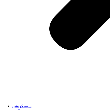
سبسکرپشن