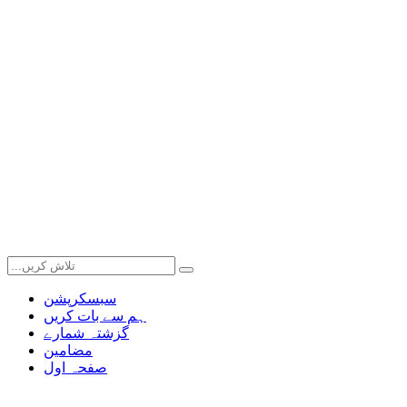
سبسکرپشن
ہم سے بات کریں
گزشتہ شمارے
مضامین
صفحہ اول