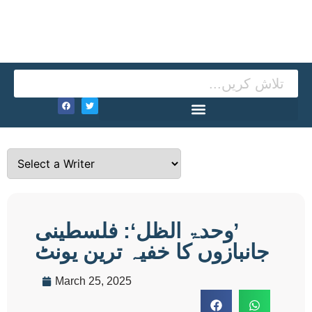
’وحدۃ الظل‘: فلسطینی
جانبازوں کا خفیہ ترین یونٹ
March 25, 2025