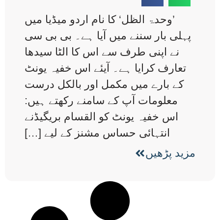
’وحدۃ الظل‘ کا نام اردو میڈیا میں
پہلی بار سننے میں آیا ہے۔ بی بی سی
نے اپنی طرف سے اس کا الٹا سیدھا
تعارف کرایا ہے۔ آیئے اس خفیہ یونٹ
کے بارے میں مکمل اور بالکل درست
معلومات آپ کے سامنے رکھتے ہیں:
اس خفیہ یونٹ کو القسام بریگیڈنے
انتہائی حساس مشنز کے لیے […]
مزید پڑھیں