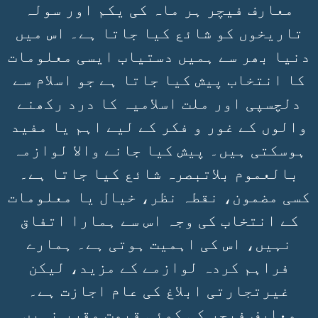
معارف فیچر ہر ماہ کی یکم اور سولہ
تاریخوں کو شائع کیا جاتا ہے۔ اس میں
دنیا بھر سے ہمیں دستیاب ایسی معلومات
کا انتخاب پیش کیا جاتا ہے جو اسلام سے
دلچسپی اور ملت اسلامیہ کا درد رکھنے
والوں کے غور و فکر کے لیے اہم یا مفید
ہوسکتی ہیں۔ پیش کیا جانے والا لوازمہ
بالعموم بلاتبصرہ شائع کیا جاتا ہے۔
کسی مضمون، نقطہ نظر، خیال یا معلومات
کے انتخاب کی وجہ اس سے ہمارا اتفاق
نہیں، اس کی اہمیت ہوتی ہے۔ ہمارے
فراہم کردہ لوازمے کے مزید، لیکن
غیرتجارتی ابلاغ کی عام اجازت ہے۔
معارف فیچر کی کوئی قیمت مقرر نہیں