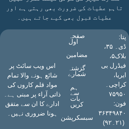
تاہم عطیات کی ضرورت بھی رہتی ہے اور
عطیات قبول بھی کیے جاتے ہیں۔
صفحہ
:پتا
اول
ڈی۔ ۳۵،
مضامین
بلاک۵،
فیڈرل بی
اس ویب سائٹ پر
گزشتہ
شمارے
ایریا،
شائع ہونے والا تمام
کراچی۔
مواد قلم کاروں کی
ہم
سے
۷۵۹۵۰
ذاتی آراء پر مبنی ہے۔
بات
فون:
ادارے کا ان سے متفق
کریں
۳۶۳۴۹۸۴۰
ہونا ضروری نہیں۔
سبسکرپشن
(۲۱۔۹۲)