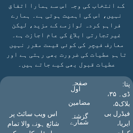
کے انتخاب کی وجہ اس سے ہمارا اتفاق
نہیں، اس کی اہمیت ہوتی ہے۔ ہمارے
فراہم کردہ لوازمے کے مزید، لیکن
غیرتجارتی ابلاغ کی عام اجازت ہے۔
معارف فیچر کی کوئی قیمت مقرر نہیں
تاہم عطیات کی ضرورت بھی رہتی ہے اور
عطیات قبول بھی کیے جاتے ہیں۔
صفحہ
:پتا
اول
ڈی۔ ۳۵،
مضامین
بلاک۵،
فیڈرل بی
اس ویب سائٹ پر
گزشتہ
شمارے
ایریا،
شائع ہونے والا تمام