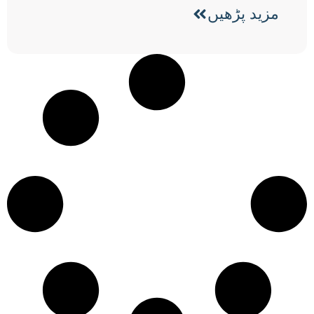
مزید پڑھیں