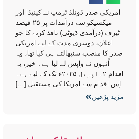
امریکی صدر ڈونلڈ ٹرمپ نے کینیڈا اور
میکسیکو سے درآمدات پر ۲۵ فیصد
ٹیرف (درآمدی ڈیوٹی) نافذ کرنے کا جو
اعلان، دوسری مدت کے لیے امریکی
صدر کا منصب سنبھالتے ہی کیا تھا، وہ
اُنہوں نے واپس لے لیا ہے۔ خیر، یہ
اقدام ۲؍اپریل ۲۰۲۵ء تک کے لیے ہے۔
اِس اقدام سے امریکا کی مستقبل […]
مزید پڑھیں