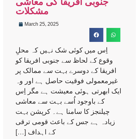
جنوبی افریقا کی معاشی
مشکلات
March 25, 2025
اِس میں کوئی شک نہیں کہ محلِ
وقوع کے لحاظ سے جنوبی افریقا کو
افریقا کے دوسرے بہت سے ممالک پر
غیرمعمولی فوقیت حاصل ہے اور وہ
ایک ابھرتی ہوئی معیشت ہے مگر اِس
کے باوجود اُسے بہت سے معاشی
چیلنجز کا سامنا ہے۔ کرپشن بہت
زیادہ ہے جس کے باعث قومی ترقی
کے اہداف […]