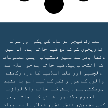
معارف فیچر ہر ماہ کی یکم اور سولہ
تاریخوں کو شائع کیا جاتا ہے۔ اس میں
دنیا بھر سے ہمیں دستیاب ایسی معلومات
کا انتخاب پیش کیا جاتا ہے جو اسلام سے
دلچسپی اور ملت اسلامیہ کا درد رکھنے
والوں کے غور و فکر کے لیے اہم یا مفید
ہوسکتی ہیں۔ پیش کیا جانے والا لوازمہ
بالعموم بلاتبصرہ شائع کیا جاتا ہے۔
کسی مضمون، نقطہ نظر، خیال یا معلومات