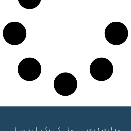
معارف فیچر ہر ماہ کی یکم اور سولہ