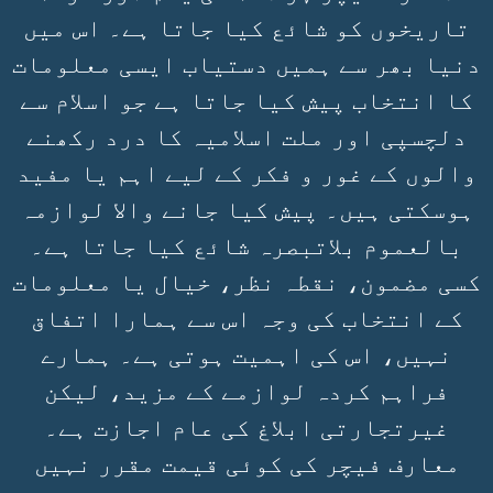
تاریخوں کو شائع کیا جاتا ہے۔ اس میں
دنیا بھر سے ہمیں دستیاب ایسی معلومات
کا انتخاب پیش کیا جاتا ہے جو اسلام سے
دلچسپی اور ملت اسلامیہ کا درد رکھنے
والوں کے غور و فکر کے لیے اہم یا مفید
ہوسکتی ہیں۔ پیش کیا جانے والا لوازمہ
بالعموم بلاتبصرہ شائع کیا جاتا ہے۔
کسی مضمون، نقطہ نظر، خیال یا معلومات
کے انتخاب کی وجہ اس سے ہمارا اتفاق
نہیں، اس کی اہمیت ہوتی ہے۔ ہمارے
فراہم کردہ لوازمے کے مزید، لیکن
غیرتجارتی ابلاغ کی عام اجازت ہے۔
معارف فیچر کی کوئی قیمت مقرر نہیں