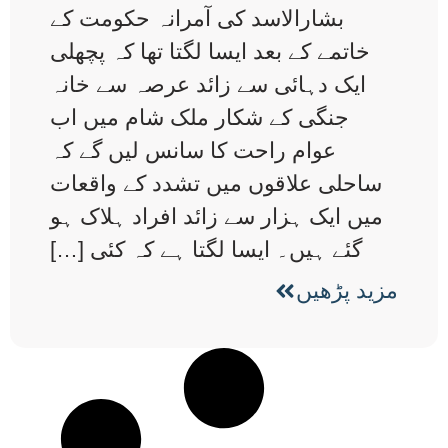
بشارالاسد کی آمرانہ حکومت کے
خاتمے کے بعد ایسا لگتا تھا کہ پچھلی
ایک دہائی سے زائد عرصہ سے خانہ
جنگی کے شکار ملک شام میں اب
عوام راحت کا سانس لیں گے کہ
ساحلی علاقوں میں تشدد کے واقعات
میں ایک ہزار سے زائد افراد ہلاک ہو
گئے ہیں۔ ایسا لگتا ہے کہ کئی […]
مزید پڑھیں