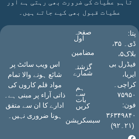
تاہم عطیات کی ضرورت بھی رہتی ہے اور
عطیات قبول بھی کیے جاتے ہیں۔
صفحہ
:پتا
اول
ڈی۔ ۳۵،
مضامین
بلاک۵،
فیڈرل بی
اس ویب سائٹ پر
گزشتہ
شمارے
ایریا،
شائع ہونے والا تمام
کراچی۔
مواد قلم کاروں کی
ہم
سے
۷۵۹۵۰
ذاتی آراء پر مبنی ہے۔
بات
فون:
ادارے کا ان سے متفق
کریں
۳۶۳۴۹۸۴۰
ہونا ضروری نہیں۔
سبسکرپشن
(۲۱۔۹۲)