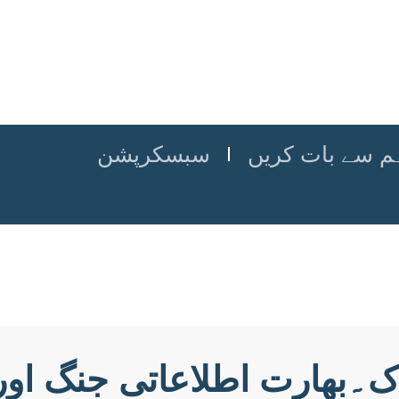
م سے بات کریں
سبسکرپشن
ک۔بھارت اطلاعاتی جنگ ا