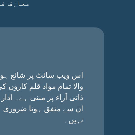
معارف فی
اس ویب سائٹ پر شائع ہون
والا تمام مواد قلم کاروں ک
ذاتی آراء پر مبنی ہے۔ ادارے
ان سے متفق ہونا ضروری
نہیں۔