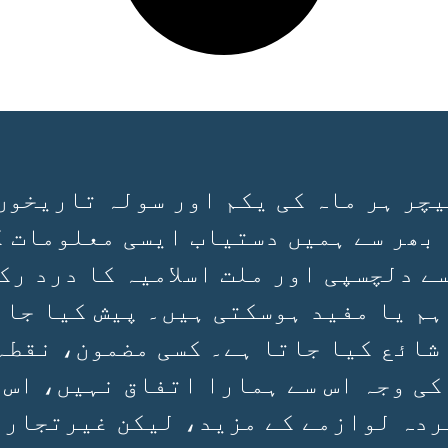
چر ہر ماہ کی یکم اور سولہ تاریخوں
 بھر سے ہمیں دستیاب ایسی معلومات ک
سے دلچسپی اور ملت اسلامیہ کا درد رک
ہم یا مفید ہوسکتی ہیں۔ پیش کیا جان
 شائع کیا جاتا ہے۔ کسی مضمون، نقطہ
کی وجہ اس سے ہمارا اتفاق نہیں، اس 
ردہ لوازمے کے مزید، لیکن غیرتجارتی