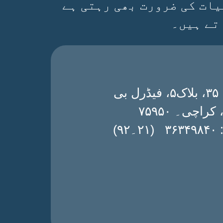
یات کی ضرورت بھی رہتی ہے
تے ہیں۔
ڈی۔ ۳۵، بلاک۵، فیڈرل بی
 کراچی۔ ۷۵۹۵۰
۔۹۲)