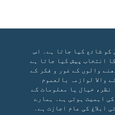
 کو شائع کیا جاتا ہے۔ اس
ا انتخاب پیش کیا جاتا ہے
ھنے والوں کے غور و فکر کے
ے والا لوازمہ بالعموم
 نظر، خیال یا معلومات کے
کی اہمیت ہوتی ہے۔ ہمارے
 ابلاغ کی عام اجازت ہے۔