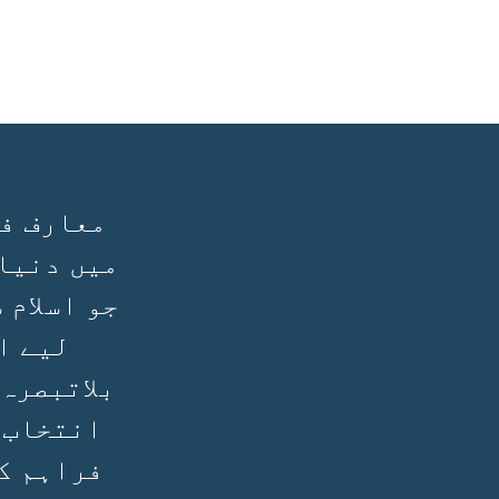
معارف فی
میں دنیا
جو اسلام 
لیے ا
بلاتبصرہ
انتخاب 
فراہم ک