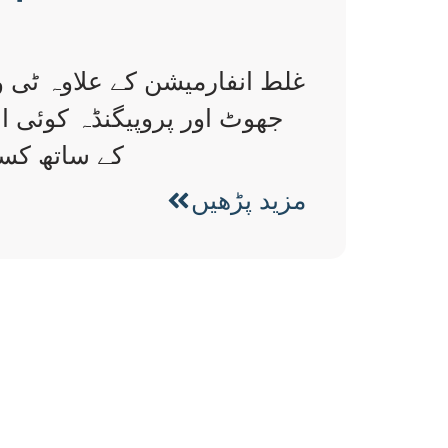
غلط انفارمیشن کے علاوہ ٹی و
جھوٹ اور پروپیگنڈہ کوئی ا
کے ساتھ کسی
مزید پڑھیں