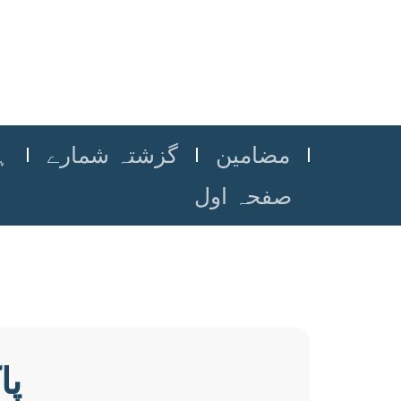
مضامین
گزشتہ شمارے
ہ
صفحہ اول
پا