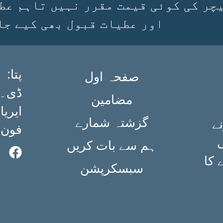
چر کی کوئی قیمت مقرر نہیں تاہم عط
اور عطیات قبول بھی کیے جا
:پتا
صفحہ اول
مضامین
ایریا،
گزشتہ شمارے
ے
فون: ۳۶۳۴۹۸۴۰ (۲۱
ی
ہم سے بات کریں
 کا
سبسکرپشن