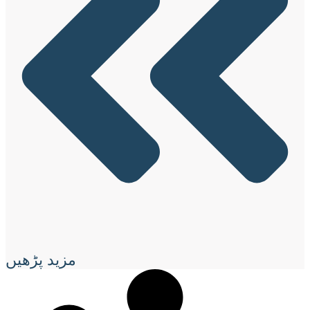
مزید پڑھیں