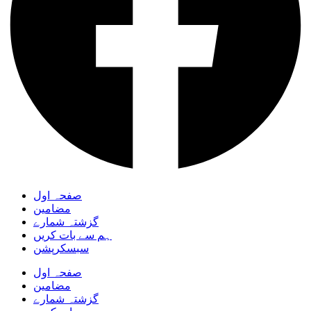
صفحہ اول
مضامین
گزشتہ شمارے
ہم سے بات کریں
سبسکرپشن
صفحہ اول
مضامین
گزشتہ شمارے