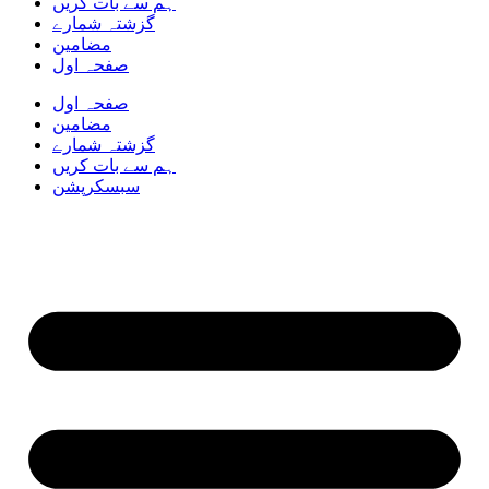
ہم سے بات کریں
گزشتہ شمارے
مضامین
صفحہ اول
صفحہ اول
مضامین
گزشتہ شمارے
ہم سے بات کریں
سبسکرپشن