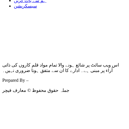
ہم سے بات کریں
سبسکرپشن
اس ویب سائٹ پر شائع ہونے والا تمام مواد قلم کاروں کی ذاتی
آراء پر مبنی ہے۔ ادارے کا ان سے متفق ہونا ضروری نہیں۔
Prepared By –
Kodmarc
جملہ حقوق محفوظ © معارف فیچر