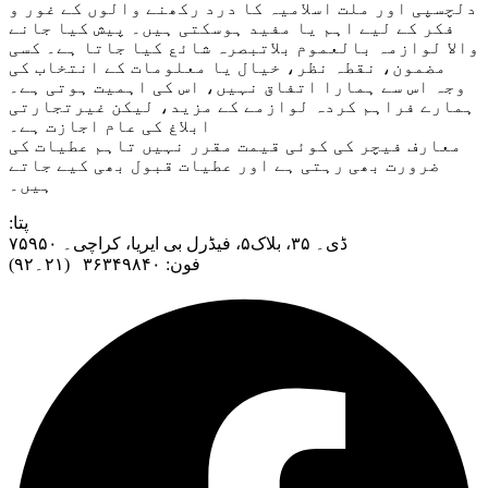
دلچسپی اور ملت اسلامیہ کا درد رکھنے والوں کے غور و
فکر کے لیے اہم یا مفید ہوسکتی ہیں۔ پیش کیا جانے
والا لوازمہ بالعموم بلاتبصرہ شائع کیا جاتا ہے۔ کسی
مضمون، نقطہ نظر، خیال یا معلومات کے انتخاب کی
وجہ اس سے ہمارا اتفاق نہیں، اس کی اہمیت ہوتی ہے۔
ہمارے فراہم کردہ لوازمے کے مزید، لیکن غیرتجارتی
ابلاغ کی عام اجازت ہے۔
معارف فیچر کی کوئی قیمت مقرر نہیں تاہم عطیات کی
ضرورت بھی رہتی ہے اور عطیات قبول بھی کیے جاتے
ہیں۔
:پتا
ڈی۔ ۳۵، بلاک۵، فیڈرل بی ایریا، کراچی۔ ۷۵۹۵۰
فون: ۳۶۳۴۹۸۴۰ (۲۱۔۹۲)