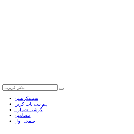
سبسکرپشن
ہم سے بات کریں
گزشتہ شمارے
مضامین
صفحہ اول