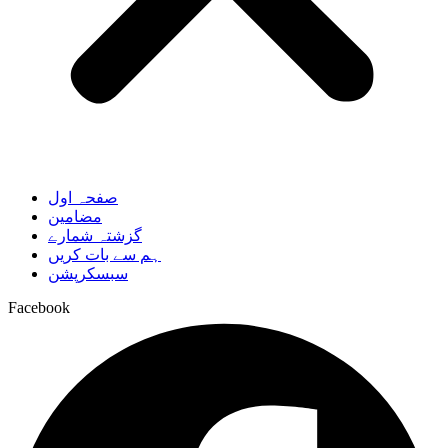
صفحہ اول
مضامین
گزشتہ شمارے
ہم سے بات کریں
سبسکرپشن
Facebook