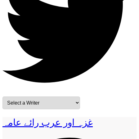
غزہ اور عرب رائے عامہ