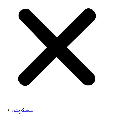
سبسکرپشن