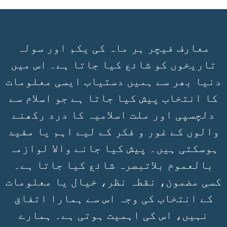
معارف فیچر ہر ماہ کی یکم اور سولہ
تاریخوں کو شائع کیا جاتا ہے۔ اس میں
دنیا بھر سے ہمیں دستیاب ایسی معلومات
کا انتخاب پیش کیا جاتا ہے جو اسلام سے
دلچسپی اور ملت اسلامیہ کا درد رکھنے
والوں کے غور و فکر کے لیے اہم یا مفید
ہوسکتی ہیں۔ پیش کیا جانے والا لوازمہ
بالعموم بلاتبصرہ شائع کیا جاتا ہے۔
کسی مضمون، نقطہ نظر، خیال یا معلومات
کے انتخاب کی وجہ اس سے ہمارا اتفاق
نہیں، اس کی اہمیت ہوتی ہے۔ ہمارے