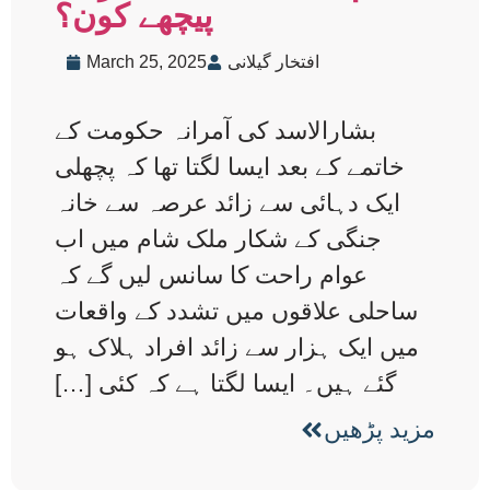
پیچھے کون؟
افتخار گیلانی
March 25, 2025
بشارالاسد کی آمرانہ حکومت کے
خاتمے کے بعد ایسا لگتا تھا کہ پچھلی
ایک دہائی سے زائد عرصہ سے خانہ
جنگی کے شکار ملک شام میں اب
عوام راحت کا سانس لیں گے کہ
ساحلی علاقوں میں تشدد کے واقعات
میں ایک ہزار سے زائد افراد ہلاک ہو
گئے ہیں۔ ایسا لگتا ہے کہ کئی […]
مزید پڑھیں