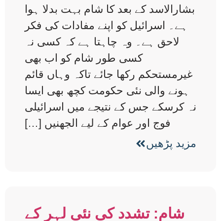
بشارالاسد کے بعد کا شام بہت بدلا ہوا
ہے۔ اسرائیل کو اپنے مفادات کی فکر
لاحق ہے۔ وہ چاہتا ہے کہ کسی نہ
کسی طور شام کو اب بھی
غیرمستحکم رکھا جائے تاکہ وہاں قائم
ہونے والی نئی حکومت کچھ بھی ایسا
نہ کرسکے جس کے نتیجے میں اسرائیلی
فوج اور عوام کے لیے الجھنیں […]
مزید پڑھیں
شام: تشدد کی نئی لہر کے