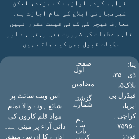
فراہم کردہ لوازمے کے مزید، لیکن
غیرتجارتی ابلاغ کی عام اجازت ہے۔
معارف فیچر کی کوئی قیمت مقرر نہیں
تاہم عطیات کی ضرورت بھی رہتی ہے اور
عطیات قبول بھی کیے جاتے ہیں۔
صفحہ
:پتا
اول
ڈی۔ ۳۵،
مضامین
بلاک۵،
فیڈرل بی
اس ویب سائٹ پر
گزشتہ
شمارے
ایریا،
شائع ہونے والا تمام
کراچی۔
مواد قلم کاروں کی
ہم
سے
۷۵۹۵۰
ذاتی آراء پر مبنی ہے۔
بات
فون:
ادارے کا ان سے متفق
کریں