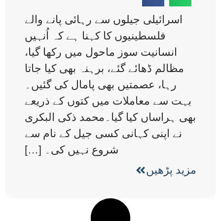
اسرائیلی جیلوں سے رہائی پانے والے
فلسطینیوں کا کہنا ہے کہ اُنہیں
انسانیت سوز ماحول میں رکھا گیا،
مظالم ڈھائے گئے، برہنہ بھی کیا جاتا
رہا، عصمتیں بھی پامال کی گئیں۔
بہت سے معاملات میں کتوں کے ذریعے
بھی ہراساں کیا گیا۔محمد ذکی البکری
نے اپنی کہانی کسی جیل کے نام سے
شروع نہیں کی۔ […]
مزید پڑھیں