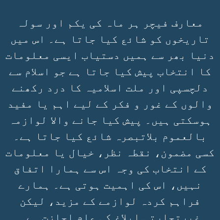
معارف فیچر ہر ماہ کی یکم اور سولہ
تاریخوں کو شائع کیا جاتا ہے۔ اس میں
دنیا بھر سے ہمیں دستیاب ایسی معلومات
کا انتخاب پیش کیا جاتا ہے جو اسلام سے
دلچسپی اور ملت اسلامیہ کا درد رکھنے
والوں کے غور و فکر کے لیے اہم یا مفید
ہوسکتی ہیں۔ پیش کیا جانے والا لوازمہ
بالعموم بلاتبصرہ شائع کیا جاتا ہے۔
کسی مضمون، نقطہ نظر، خیال یا معلومات
کے انتخاب کی وجہ اس سے ہمارا اتفاق
نہیں، اس کی اہمیت ہوتی ہے۔ ہمارے
فراہم کردہ لوازمے کے مزید، لیکن
غیرتجارتی ابلاغ کی عام اجازت ہے۔