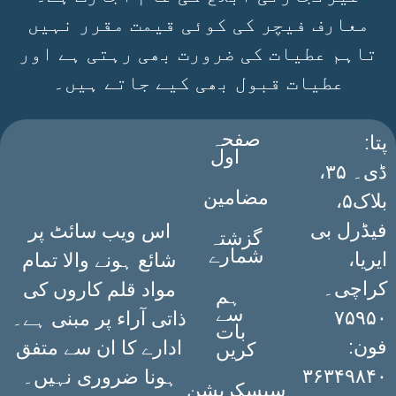
معارف فیچر کی کوئی قیمت مقرر نہیں
تاہم عطیات کی ضرورت بھی رہتی ہے اور
عطیات قبول بھی کیے جاتے ہیں۔
صفحہ
:پتا
اول
ڈی۔ ۳۵،
مضامین
بلاک۵،
فیڈرل بی
اس ویب سائٹ پر
گزشتہ
شمارے
ایریا،
شائع ہونے والا تمام
کراچی۔
مواد قلم کاروں کی
ہم
سے
۷۵۹۵۰
ذاتی آراء پر مبنی ہے۔
بات
فون:
ادارے کا ان سے متفق
کریں
۳۶۳۴۹۸۴۰
ہونا ضروری نہیں۔
سبسکرپشن